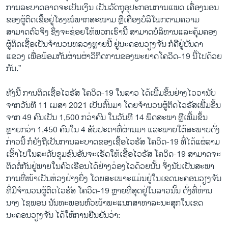
ການລະບາດອາດຈະເປັນເງິນ ເປັນວັດຖຸອຸປະກອນການແພດ ເຄື່ອງນອນ
ຂອງຜູ້ຕິດເຊື້ອຢູ່ໂຮງໝໍພາກສະໜາມ ຫຼືເຄື່ອງບໍລິໂພກຕາມຄວາມ
ສາມາດຕົວຈິງ ຊຶ່ງຈະຊ່ອຍໃຫ້ພວກເຮົານີ້ ສາມາດບໍລິຫານແລະຄຸ້ມຄອງ
ຜູ້ຕິດເຊື້ອເປັນຈຳນວນຫລວງຫຼາຍນີ້ ຢູ່ນະຄອນວຽງຈັນ ກໍຄືຢູ່ບັນດາ
ແຂວງ ເພື່ອພ້ອມກັນຜ່ານຜ່າວິກິດການຂອງພະຍາດໂຄວິດ-19 ນີ້ໄປດ້ວຍ
ກັນ.”
ທັງນີ້ ການຕິດເຊື້ອໄວຣັສ ໂຄວິດ-19 ໃນລາວ ໄດ້ເພີ້ມຂຶ້ນຢ່າງໄວວານັບ
ຈາກວັນທີ 11 ເມສາ 2021 ເປັນຕົ້ນມາ ໂດຍຈຳນວນຜູ້ຕິດໄວຣັສເພີ້ມຂຶ້ນ
ຈາກ 49 ຄົນເປັນ 1,500 ກວ່າຄົນ ໃນວັນທີ 14 ພຶດສະພາ ຫຼືເພີ້ມຂຶ້ນ
ຫຼາຍກວ່າ 1,450 ຄົນໃນ​ 4 ສັບປະດາທີ່ຜ່ານມາ ແລະພາຍໃຕ້ສະພາບດັ່ງ
ກ່າວນີ້ ກໍຍັງຖືເປັນການລະບາດຂອງເຊື້ອໄວຣັສ ໂຄວິດ-19 ທີ່ໄດ້ແຜ່ລາມ
ເຂົ້າໄປໃນລະດັບຊຸມຊົນອັນຈະເຮັດໃຫ້ເຊື້ອໄວຣັສ ໂຄວິດ-19 ສາມາດຈະ
ຕິດຕໍ່ກັນຢູ່ພາຍໃນຄົວເຮືອນໄດ້ຢ່າງວ່ອງໄວດ້ວຍນັ້ນ ຈຶ່ງນັບເປັນສະພາ
ການທີ່ໜ້າເປັນຫ່ວງຢ່າງຍິ່ງ ໂດຍສະເພາະແມ່ນຢູ່ໃນເຂດນະຄອນວຽງຈັນ
ທີ່ມີຈຳນວນຜູ້ຕິດໄວຣັສ ໂຄວິດ-19 ຫຼາຍທີ່ສຸດຢູ່ໃນລາວນັ້ນ ດັ່ງທີ່ທ່ານ
ນາງ ໄຊພອນ ນັນທະພອນຫົວໜ້າພະແນກສາທາລະນະສຸກໃນເຂດ
ນະຄອນວຽງຈັນ ໄດ້ໃຫ້ການຢືນຢັນວ່າ: