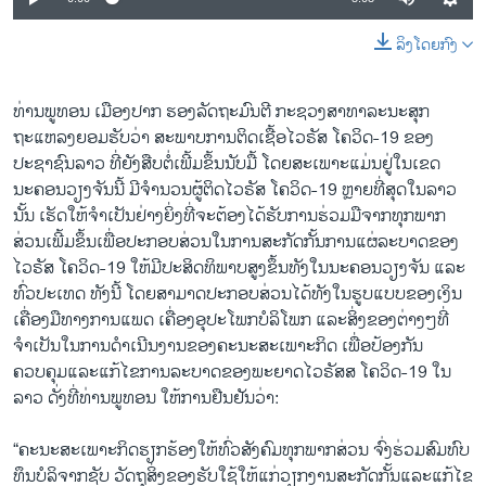
ລິງໂດຍກົງ
ທ່ານພູທອນ ເມືອງປາກ ຮອງລັດຖະມົນຕີ ກະຊວງສາທາລະນະສຸກ
ຖະແຫລງຍອມຮັບວ່າ ສະພາບການຕິດເຊື້ອໄວຣັສ ໂຄວິດ-19 ຂອງ
ປະຊາຊົນລາວ ທີ່ຍັງສືບຕໍ່ເພີ້ມຂຶ້ນນັບມື້ ໂດຍສະເພາະແມ່ນຢູ່ໃນເຂດ
ນະຄອນວຽງຈັນນີ້ ມີຈຳນວນຜູ້ຕິດໄວຣັສ ໂຄວິດ-19 ຫຼາຍທີ່ສຸດໃນລາວ
ນັ້ນ ເຮັດໃຫ້ຈຳເປັນຢ່າງຍິ່ງທີ່ຈະຕ້ອງໄດ້ຮັບການຮ່ວມມືຈາກທຸກພາກ
ສ່ວນເພີ້ມຂຶ້ນເພື່ອປະກອບສ່ວນໃນການສະກັດກັ້ນການແຜ່ລະບາດຂອງ
ໄວຣັສ ໂຄວິດ-19 ໃຫ້ມີປະສິດທິພາບສູງຂຶ້ນທັງໃນນະຄອນວຽງຈັນ ແລະ
ທົ່ວປະເທດ ທັງນີ້ ໂດຍສາມາດປະກອບສ່ວນໄດ້ທັງໃນຮູບແບບຂອງເງິນ
ເຄື່ອງມືທາງການແພດ ເຄື່ອງອຸປະໂພກບໍລິໂພກ ແລະສິ່ງຂອງຕ່າງໆທີ່
ຈຳເປັນໃນການດຳເນີນງານຂອງຄະນະສະເພາະກິດ ເພື່ອປ້ອງກັນ
ຄວບຄຸມແລະແກ້ໄຂການລະບາດຂອງພະຍາດໄວຣັສສ ໂຄວິດ-19 ໃນ
ລາວ ດັ່ງທີ່ທ່ານພູທອນ ໃຫ້ການຢືນຢັນວ່າ:
“ຄະນະສະເພາະກິດຮຽກຮ້ອງໃຫ້ທົ່ວສັງຄົມທຸກພາກສ່ວນ ຈົ່ງຮ່ວມສົມທົບ
ທຶນບໍລິຈາກຊັບ ວັດຖຸສິ່ງຂອງຮັບໃຊ້ໃຫ້ແກ່ວຽກງານສະກັດກັ້ນແລະແກ້ໄຂ