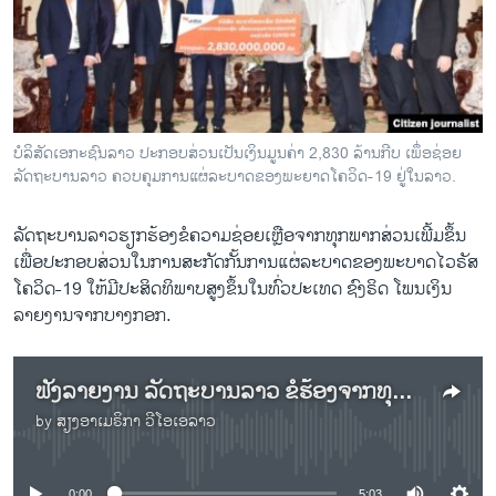
ວິທະຍາສາດ-ເທັກໂນໂລຈີ
ທຸລະກິດ
ພາສາອັງກິດ
ວີດີໂອ
ບໍລິສັດເອກະຊົນລາວ ປະກອບສ່ວນເປັນເງິນມູນຄ່າ 2,830 ລ້ານກີບ ເພຶ່ອຊ່ອຍ
ສຽງ
ລັດຖະບານລາວ ຄວບຄຸມການແຜ່ລະບາດຂອງພະຍາດໂຄວິດ-19 ຢູ່ໃນລາວ.
ລາຍການກະຈາຍສຽງ
ລັດຖະບານລາວຮຽກຮ້ອງຂໍຄວາມຊ່ອຍເຫຼືອຈາກທຸກພາກສ່ວນເພີ້ມຂຶ້ນ
ຕິດຕາມພວກເຮົາ ທີ່
ເພື່ອປະກອບສ່ວນໃນການສະກັດກັ້ນການແຜ່ລະບາດຂອງພະບາດໄວຣັສ
ລາຍງານ
ໂຄວິດ-19 ໃຫ້ມີປະສິດທິພາບສູງຂຶ້ນໃນທົ່ວປະເທດ ຊົງຣິດ ໂພນເງິນ
ລາຍງານຈາກບາງກອກ.
ພາສາຕ່າງໆ
ຟັງລາຍງານ ລັດຖະບານລາວ ຂໍຮ້ອງຈາກທຸກພາກສ່ວນໃນທົ່ວປະເທດ ໃຫ້ປະກອບສ່ວນເຂົ້າໃນການສະກັດກັ້ນ ໂຄວິດ-19
by
ສຽງອາເມຣິກາ ວີໂອເອລາວ
No media source currently available
0:00
5:03