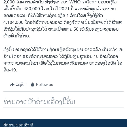
2,000 ໂດສ ຕາມລຳດັບ ທັງຍັງຄາດວ່າ WHO ຈະໃຫ້ການຊ່ອຍເຫຼືອ
ເພີ້ມຂຶ້ນອີກ 480,000 ໂດສ ໃນປີ 2021 ນີ້ ແລະຫລ້າສຸດລັດຖະບານ
ອອສເຕຣເລຍ ກໍໄດ້ໃຫ້ການຊ່ອຍເຫຼືອ 1 ລ້ານໂດສ ຈຶ່ງຍັງອີກ
4,184,000 ໂດສທີ່ລັດຖະບານລາວ ຕ້ອງຈັດຫາເພີ້ມເພື່ອຈະດໄດ້ສັກຢາ
ວັກຊີນໃຫ້ກັບປະຊາຊົນໄດ້ ຕາມເປົ້າໝາຍ 50 ເປີເຊັນຂອງປະຊາກອນ
ທັງໝົດດັ່ງກ່າວ.
ທັງນີ້ ນານາຊາດໄດ້ໃຫ້ການຊ່ອຍເຫຼືອລັດຖະບານລາວແລ້ວ ເກີນກວ່າ 25
ລ້ານໂດລາ ແລະລັດຖະບານລາວ ໄດ້ກູ້ຢືມເງິນສຸກເສີນ 18 ລ້ານໂດລາ
ຈາກທະນາຄານໂລກ ເພື່ອໃຊ້ໃນການສະກັດການລະບາດຂອງໄວຣັສ ໂຄ
ວິດ-19.
ແຊຣ໌
Follow us
ທ່ານອາດມັກອ່ານເລື້ອງນີ້ຕື່ມ
ຕິດຕາມພວກເຮົາ ທີ່