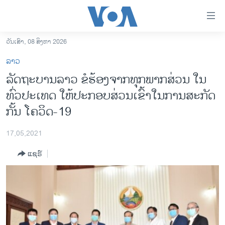
ລິ້ງ
ສຳຫລັບ
ເຂົ້າ
ວັນເສົາ, 08 ສິງຫາ 2026
ຫາ
ໂຮມເພຈ
ລາວ
ຂ້າມ
ລາວ
ລັດຖະບານລາວ ຂໍຮ້ອງຈາກທຸກພາກສ່ວນ ໃນ
ຂ້າມ
ອາເມຣິກາ
ທົ່ວປະເທດ ໃຫ້ປະກອບສ່ວນເຂົ້າໃນການສະກັດ
ຂ້າມ
ໄປ
ການເລືອກຕັ້ງ ປະທານາທີບໍດີ ສະຫະລັດ 2024
ກັ້ນ ໂຄວິດ-19
ຫາ
ຂ່າວ​ຈີນ
ຊອກ
17,05,2021
ຄົ້ນ
ໂລກ
ແຊຣ໌
ເອເຊຍ
ອິດສະຫຼະພາບດ້ານການຂ່າວ
ຊີວິດຊາວລາວ
ຊຸມຊົນຊາວລາວ