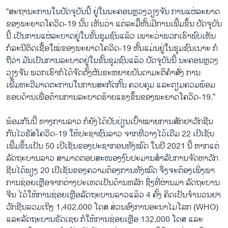
“ສະຖານະການໃນປັດຈຸບັນນີ້ ຢູ່ໃນນະຄອນຫຼວງວຽງຈັນ ການແຜ່ລະຍາດ
ຂອງພະຍາດໂຄວິດ-19 ນັ້ນ ເຫັນວ່າ ແຕ່ລະມື້ຫັ້ນມີການເພີ້ມຂຶ້ນ ປັດຈຸບັນ
ນີ້ ເປັນການແຜ່ລະບາດຢູ່ໃນຂັ້ນຊຸມຊົນແລ້ວ ເພາະວ່າພວກເຮົາພົບເຫັນ
ກໍລະນີຕິດເຊື້ອໃໝ່ຂອງພະຍາດໂຄວິດ-19 ຫັ້ນແມ່ນຢູ່ໃນຊຸມຊົນເນາະ ກໍ
ຖືວ່າ ມັນເປັນການລະບາດຢູ່ໃນຂັ້ນຊຸມຊົນແລ້ວ ປັດຈຸບັນນີ້ ນະຄອນຫຼວງ
ວຽງຈັນ ພວກເຮົາກໍໄດ້ຈັດຕັ້ງຜັນຂະຫຍາຍບັນດາມະຕິຄຳສັ່ງ ການ
ເພີ້ມທະວີມາດຕະການໃນການສະກັດກັ້ນ ຄວບຄຸມ ແລະຕຽມຄວມພ້ອມ
ຮອບດ້ານເພື່ອຕ້ານການລະບາດຮ້າຍແຮງຂຶ້ນຂອງພະຍາດໂຄວິດ-19.”
ພ້ອມກັນນີ້ ທາງການລາວ ກໍຍັງໄດ້ປັບປ່ຽນເປົ້າໝາຍການສັກຢາວັກຊີນ
ກັນໄວຣັສໂຄວິດ-19 ໃຫ້ປະຊາຊົນລາວ ຈາກທີ່ວາງໄວ້ເດີມ 22 ເປີເຊັນ
ເພີ້ມຂຶ້ນເປັນ 50 ເປີເຊັນຂອງປະຊາກອນທັງໝົດ ໃນປີ 2021 ນີ້ ຫາກແຕ່
ລັດຖະບານລາວ ສາມາດຕອບສະໜອງງົບປະມານສຳລັບການຈັດຫາວັກ
ຊີນໄດ້ພຽງ 20 ເປີເຊັນຂອງຄວາມຕ້ອງການທັງໝົດ ຈຶ່ງຈະຕ້ອງເພິ່ງພາ
ການຊ່ອຍເຫຼືອຈາກຕ່າງປະເທດເປັນດ້ານຫລັກ ຊຶ່ງທີ່ຜ່ານມາ ລັດຖະບານ
ຈີນ ໄດ້ໃຫ້ການຊ່ອຍເຫຼືອລັດຖະບານລາວແລ້ວ 4 ຄັ້ງ ຄິດເປັນຈຳນວນຢາ
ວັກຊີນລວມເຖິງ 1,402,000 ໂດສ ສ່ວນອົງການອະນາໄມໂລກ (WHO)
ແລະລັດຖະບານຣັດເຊຍ ກໍໃຫ້ການຊ່ອຍເຫຼືອ 132,000 ໂດສ ແລະ