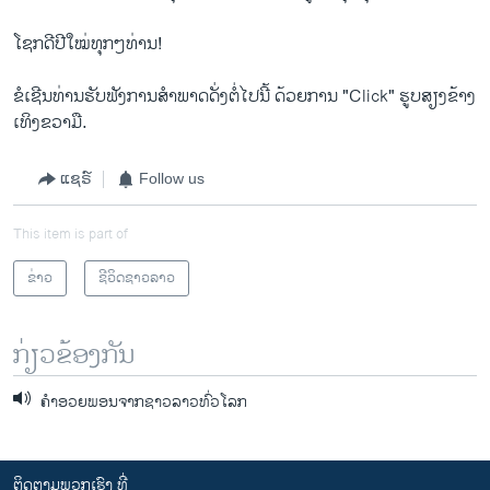
ໂຊກດີປີໃໝທຸກໆທານ!
ຂໍເຊີນທານຮັບຟັງການສຳພາດດງຕໄປນ ດວຍການ "Click" ຮູບສຽງຂາງ
ເທິງຂວາມື.
ແຊຣ໌
Follow us
This item is part of
ຂ່າວ
ຊີວິດຊາວລາວ
ກ່ຽວຂ້ອງກັນ
ຄໍາອວຍພອນຈາກຊາວລາວທົ່ວໂລກ
ຕິດຕາມພວກເຮົາ ທີ່