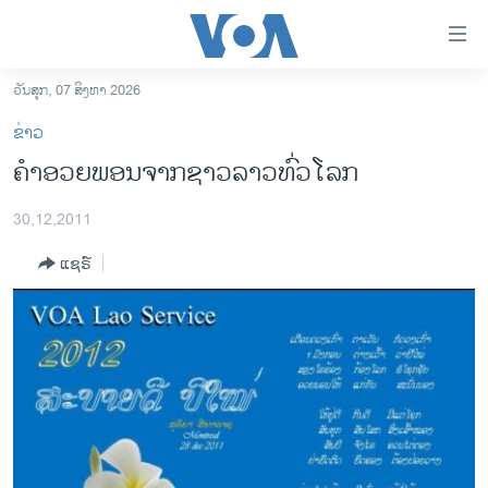
ລິ້ງ
ສຳຫລັບ
ເຂົ້າ
ວັນສຸກ, 07 ສິງຫາ 2026
ຫາ
ໂຮມເພຈ
ຂ່າວ
ຂ້າມ
ລາວ
ຄໍາອວຍພອນຈາກຊາວລາວທົ່ວໂລກ
ຂ້າມ
ອາເມຣິກາ
ຂ້າມ
30,12,2011
ໄປ
ການເລືອກຕັ້ງ ປະທານາທີບໍດີ ສະຫະລັດ 2024
ຫາ
ແຊຣ໌
ຂ່າວ​ຈີນ
ຊອກ
ຄົ້ນ
ໂລກ
ເອເຊຍ
ອິດສະຫຼະພາບດ້ານການຂ່າວ
ຊີວິດຊາວລາວ
ຊຸມຊົນຊາວລາວ