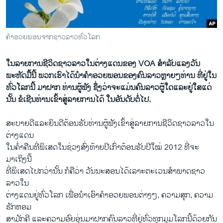
ວິທະຍາສາດ-ເທັກໂນໂລຈີ
ທຸລະກິດ
ຄໍາອວຍພອນຈາກຊາວລາວທົ່ວໂລກ
ພາສາອັງກິດ
ວີດີໂອ
ໃນລາຍການຊີວິດຊາວລາວໃນຕ່າງແດນຂອງ VOA ສຳລັບແລງວັນ
ພະຫັດມື້ນີ້ ພວກເຮົາໄດ້ນໍາຄໍາອວຍພອນຂອງຄົນລາວຫຼາຍໆທ່ານ ທີ່ຢູ່ໃນ
ສຽງ
ທົ່ວໂລກນີ້ ມາຝາກ ທ່ານຜູ້ຟັງ ຊຶ່ງວ່າຈະແມ່ນຄົນລາວຜູ້ໃດແລະຢູ່ໃສແດ່
ນັ້ນ ຂໍເຊີນທ່ານເຂົ້າສູ່ລາຍການໄດ້ ໃນອັນດັບຕໍ່ໄປ.
ລາຍການກະຈາຍສຽງ
ຕິດຕາມພວກເຮົາ ທີ່
ລາຍງານ
ສະບາຍດີແລະຍິນດີຕ້ອນຮັບທ່ານຜູ້ຟັງເຂົ້າສູ່ລາຍການຊີວິດຊາວລາວໃນ
ຕ່າງແດນ
ໃນຄໍ່າຄືນທີ່ພິເສດໃນຊ່ວງສົ່ງທ້າຍປີເກົ່າຕ້ອນຮັບປີໃໝ່ 2012 ທີ່ຈະ
ພາສາຕ່າງໆ
ມາເຖິງນີ້
ທີ່ພິເສດໄປກວ່ານັ້ນ ກໍຄືວ່າ ວັນນະສອນໄດ້ເລາະຕະເວນສໍາພາດຊາວ
ລາວໃນ
ຕ່າງແດນຢູ່ທົ່ວໂລກ ເພື່ອນໍາເອົາຄໍາອວຍພອນຕ່າງໆ, ຄວາມສຸກ, ຄວາມ
ຮັກຫອມ
ສາມັກຄີ ແລະຄວາມອົຍອຸ່ນມາຝາກຄົນລາວທີ່ຢູ່ທົ່ວທຸກມຸມໂລກນີ້ດ້ວຍກັນ