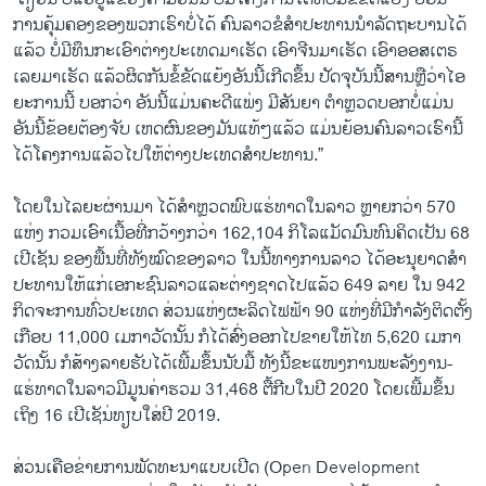
ການຄຸ້ມຄອງຂອງພວກເຮົາບໍ່ໄດ້ ຄົນລາວຂໍສຳປະທານນຳລັດຖະບານໄດ້
ແລ້ວ ບໍ່ມີທຶນກະເອົາຕ່າງປະເທດມາເຮັດ ເອົາຈີນມາເຮັດ ເອົາອອສເຕຣ
ເລຍມາເຮັດ ແລ້ວຜິດກັນຂໍ້ຂັດແຍ້ງອັນນີ້ເກີດຂຶ້ນ ປັດຈຸບັນນີ້ສານຫຼືວ່າໄອ
ຍະການນີ້ ບອກວ່າ ອັນນີ້ແມ່ນຄະດີແພ່ງ ມີສັນຍາ ຕຳຫຼວດບອກບໍ່ແມ່ນ
ອັນນີ້ຂ້ອຍຕ້ອງຈັບ ເຫດຜົນຂອງມັນແທ້ໆແລ້ວ ແມ່ນຍ້ອນຄົນລາວເຮົານີ້
ໄດ້ໂຄງການແລ້ວໄປໃຫ້ຕ່າງປະເທດສຳປະທານ.”
ໂດຍໃນໄລຍະຜ່ານມາ ໄດ້ສຳຫຼວດພົບແຮ່ທາດໃນລາວ ຫຼາຍກວ່າ 570
ແຫ່ງ ກວມເອົາເນື້ອທີ່ກວ້າງກວ່າ 162,104 ກິໂລແມັດມົນທົນຄິດເປັນ 68
ເປີເຊັນ ຂອງພື້ນທີ່ທັງໝົດຂອງລາວ ໃນນີ້ທາງການລາວ ໄດ້ອະນຸຍາດສຳ
ປະທານໃຫ້ແກ່ເອກະຊົນລາວແລະຕ່າງຊາດໄປແລ້ວ 649 ລາຍ ໃນ 942
ກິດຈະການທົ່ວປະເທດ ສ່ວນແຫ່ງຜະລິດໄຟຟ້າ 90 ແຫ່ງທີ່ມີກຳລັງຕິດຕັ້ງ
ເກືອບ 11,000 ເມກາວັດນັ້ນ ກໍໄດ້ສົ່ງອອກໄປຂາຍໃຫ້ໄທ 5,620 ເມກາ
ວັດນັ້ນ ກໍສ້າງລາຍຮັບໄດ້ເພີ້ມຂຶ້ນນັບມື້ ທັງນີ້ຂະແໜງການພະລັງງານ-
ແຮ່ທາດໃນລາວມີມູນຄ່າຮວມ 31,468 ຕື້ກີບໃນປີ 2020 ໂດຍເພີ້ມຂຶ້ນ
ເຖິງ 16 ເປີເຊັນ່ທຽບໃສ່ປີ 2019.
ສ່ວນເຄືອຂ່າຍການພັດທະນາແບບເປີດ (Open Development