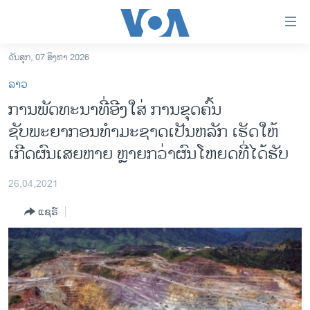
ລິ້ງ
ສຳຫລັບ
ເຂົ້າ
ວັນສຸກ, 07 ສິງຫາ 2026
ຫາ
ໂຮມເພຈ
ລາວ
ຂ້າມ
ລາວ
ການພັດທະນາທີ່ອີງໃສ່ ການຂຸດຄົ້ນ
ຂ້າມ
ອາເມຣິກາ
ຊັບພະຍາກອນທຳມະຊາດເປັນຫລັກ ເຮັດໃຫ້
ຂ້າມ
ໄປ
ການເລືອກຕັ້ງ ປະທານາທີບໍດີ ສະຫະລັດ 2024
ເກີດຜົນເສຍຫາຍ ຫຼາຍກວ່າຜົນໂຫຍດທີ່ໄດ້ຮັບ
ຫາ
ຂ່າວ​ຈີນ
ຊອກ
26,04,2021
ຄົ້ນ
ໂລກ
ແຊຣ໌
ເອເຊຍ
ອິດສະຫຼະພາບດ້ານການຂ່າວ
ຊີວິດຊາວລາວ
ຊຸມຊົນຊາວລາວ