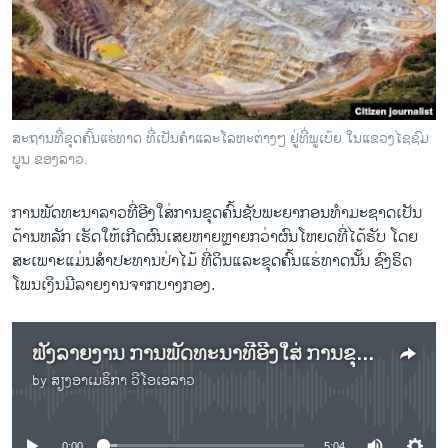
ວິທະຍາສາດ-ເທັກໂນໂລຈີ
ທຸລະກິດ
ພາສາອັງກິດ
ວີດີໂອ
ສະຖານທີ່ຂຸດຄົ້ນແຮ່ທາດ ທີ່ເປັນຄຳແລະໂລຫະຕ່າງໆ ຢູ່ທີ່ພູເບ້ຍ ໃນແຂວງໄຊຊົມ
ສຽງ
ບູນ ຂອງລາວ.
ລາຍການກະຈາຍສຽງ
ການພັດທະນາລາວທີ່ອີງໃສ່ການຂຸດຄົ້ນຊັບພະຍາກອນທຳມະຊາດເປັນ
ຕິດຕາມພວກເຮົາ ທີ່
ດ້ານຫລັກ ເຮັດໃຫ້ເກີດຜົນເສຍຫາຍຫຼາຍກວ່າຜົນໂຫຍດທີ່ໄດ້ຮັບ ໂດຍ
ລາຍງານ
ສະເພາະແມ່ນສຳປະທານປ່າໄມ້ ທີ່ດິນແລະຂຸດຄົ້ນແຮ່ທາດນັ້ນ ຊົງຣິດ
ໂພນເງິນມີລາຍງານຈາກບາງກອງ.
ພາສາຕ່າງໆ
ຟັງລາຍງານ ການພັດທະນາທີ່ອີງໃສ່ ການຂຸດຄົ້ນຊັບພະຍາກອນທຳມະຊາດເປັນຫລັກ ເຮັດໃຫ້ເກີດຜົນເສຍຫາຍ ຫຼາຍກວ່າຜົນໂຫຍດທີ່ໄດ້ຮັບ
by
ສຽງອາເມຣິກາ ວີໂອເອລາວ
No media source currently available
0:00
5:04