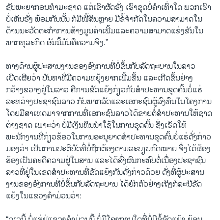
ຊັບພະຍາກອນທຳມະຊາດ ແຕ່ເຂົາຜັດຮັ່ງ ເຮົາຂຸດບໍ່ຄຳເທົ່າໃດ ພວກເຮົາ
ບໍ່ເຫັນຮັ່ງ ພ້ອມກັນນັ້ນ ກໍມີໜີ້ສິນຫຼາຍ ມີຂໍ້ຈຳກັດໃນຄວາມສາມາດໃນ
ດ້ານນະວັດຕະກຳການສ້າງມູນຄ່າເພີ້ມແລະຄວາມສາມາດແຂ່ງຂັນໃນ
ພາກທຸລະກິດ ອັນນີ້ມັນຄືຄວາມຈິງ.”
ທາງດ້ານຜູ້ປະສານງານຂອງອົງການທີ່ບໍ່ຂຶ້ນກັບລັດຖະບານໃນລາວ
ເປີດເຜີຍວ່າ ບັນຫາທີ່ມີຄວາມຫຍຸ້ງຍາກເພີ້ມຂຶ້ນ ແລະເກີດຂຶ້ນຢ່າງ
ກວ້າງຂວາງຢູ່ໃນລາວ ຄືການຂັດແຍ້ງກ່ຽວກັບສຳປະທານຂຸດຄົ້ນບໍ່ແຮ່
ລະຫວ່າງປະຊາຊົນລາວ ກັບພາກລັດແລະເອກະຊົນຜູ້ລົງທຶນໃນໂຄງການ
ໂດຍມີສາເຫດມາຈາກການທີ່ເອກະຊົນລາວໄດ້ຂາຍຕໍ່ສຳປະທານໃຫ້ຊາດ
ຕ່າງຊາດ ເພາະວ່າ ບໍ່ມີເງິນທຶນນຳໃຊ້ໃນການຂຸດຄົ້ນ ຊຶ່ງເຮັດໃຫ້
ພະນັກງານທີ່ກ່ຽວຂ້ອວໃນການອະນຸຍາດສຳປະທານຂຸດຄົ້ນບໍ່ແຮ່ດັ່ງກ່າວ
ມອງວ່າ ເປັນການປະຕິບັດທີ່ບໍ່ຖືກຕ້ອງຕາມລະບຽບກົດໝາຍ ຈຶ່ງໄດ້ຟ້ອງ
ຮ້ອງເປັນຄະດີຄວາມຢູ່ໃນສານ ແລະໄດ້ສົ່ງຜົນກະທົບຕໍ່ເນື່ອງປະຊາຊົນ
ລາວທີ່ຢູ່ໃນເຂດສຳປະທານທີ່ຂັດແຍ້ງກັນດັ່ງກ່າວດ້ວຍ ດັ່ງທີ່ຜູ້ປະສານ
ງານຂອງອົງການທີ່ບໍ່ຂຶ້ນກັບລັດຖະບານ ໄດ້ຍົກຕົວຢ່າງເຖິງກໍລະນີຂັດ
ແຍ້ງໃນແຂວງຄຳມ່ວນວ່າ:
“ດຽວນີ້ ບໍ່ແຮ່ຢູ່ແຂວງຄຳມ່ວນນີ້ ບໍ່ມີໂຄງການໃດທີ່ບໍ່ມີຂໍ້ຂັດແຍ້ງ ຍ້ອນ