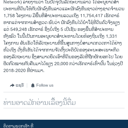
Network) ລາຍງານວ່າ ໃນປັດຈຸບັນລັດຖະບານລາວ ໄດ້ອະນຸຍາດສຳ
ປະທານທີ່ດິນໃຫ້ກັບນັກລົງທຶນລາວແລະນັກລົງທຶນຊາວຕ່າງຊາດຈຳນວນ
1,758 ໂຄງການ ມີພື້ນທີ່ສຳປະທານລວມເຖິງ 11,754,417 ເຮັກຕາຣ໌
ຫາກແຕ່ຈາກການສຳຫຼວດ ພົບວ່າ ນັກລົງທຶນໄດ້ນຳໃຊ້ທີ່ດິນຕົວຈິງພຽງ
ແຕ່ 549,248 ເຮັກຕາຣ໌ ຊຶ່ງບໍ່ເຖິງ 5 ເປີເຊັນ ຂອງພື້ນທີ່ສຳປະທານ
ທັງໝົດ ໃນນີ້ເປັນການອະນຸຍາດສຳປະທານໂດຍທ້ອງຖິ່ນເຖິງ 1,331
ໂຄງການ ອັນເຮັດໃຫ້ລັດຖະບານທີ່ຂຶ້ນສູນກາງບໍ່ສາມາດກວດກາໄດ້ຢ່າງ
ທົ່ວເຖິງ ດັ່ງທີ່ເຫັນໄດ້ຈາກການຈັດຕັ້ງປະຕິບັດຂອງຄະນະສະເພາະກິດ
ຂອງລັດຖະບານ ຊຶ່ງສາມາດຍຶດເອົາທີ່ດິນຂອງລັດທີ່ຖືກຍັກຍອກໄປ ໂດຍ
ຜິດກົດໝາຍກັບຄືນມາໄດ້ພຽງ 20,000 ກວ່າເຮັກຕາຣ໌ເທົ່ານັ້ນ ໃນຊ່ວງປີ
2018-2020 ທີ່ຜ່ານມາ.
ແຊຣ໌
Follow us
ທ່ານອາດມັກອ່ານເລື້ອງນີ້ຕື່ມ
ຕິດຕາມພວກເຮົາ ທີ່