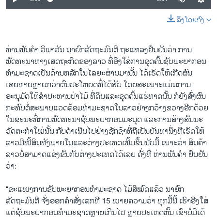
ລິງໂດຍກົງ
ທ່ານພັນຄຳ ວິພາວັນ ນາຍົກລັດຖະມົນຕີ ຖະແຫລງຢືນຢັນວ່າ ການ
ພັດທະນາທາງເສດຖະກິດຂອງລາວ ທີ່ອີງໃສ່ການຂຸດຄົ້ນຊັບພະຍາກອນ
ທຳມະຊາດເປັນດ້ານຫລັກໃນໄລຍະຜ່ານມານັ້ນ ໄດ້ເຮັດໃຫ້ເກີດຜົນ
ເສຍຫາຍຫຼາຍກວ່າຜົນປະໂຫຍດທີ່ໄດ້ຮັບ ໂດຍສະເພາະແມ່ນການ
ອະນຸມັດໃຫ້ສຳປະທານປ່າໄມ້ ທີ່ດິນແລະຂຸດຄົ້ນແຮ່ທາດນັ້ນ ກໍຍັງສົ່ງຜົນ
ກະທົບຕໍ່ສະພາບແວດລ້ອມທຳມະຊາດໃນລາວຢ່າງກວ້າງຂວາງອີກດ້ວຍ
ໃນຂະນະທີ່ການພັດທະນາຊັບພະຍາກອນມະນຸດ ແລະການສ້າງສັນນະ
ວັດຕະກຳໃໝ່ນັ້ນ ກັບດຳເນີນໄປຢ່າງຊັກຊ້າທີ່ຖືເປັນບັນຫານຶ່ງທີ່ເຮັດໃຫ້
ລາວມີໜີ້ສິນທັງພາຍໃນແລະຕ່າງປະເທດເພີ້ມຂຶ້ນນັບມື້ ເພາະວ່າ ສິນຄ້າ
ລາວບໍ່ສາມາດແຂ່ງຂັນກັບຕ່າງປະເທດໄດ້ເລຍ ດັ່ງທີ່ ທ່ານພັນຄຳ ຢືນຢັນ
ວ່າ:
“ຂະແໜງການຊັບພະຍາກອນທຳມະຊາດ ໄມ້ສິໝົດແລ້ວ ນາຍົກ
ລັດຖະມົນຕີ ຈັ່ງອອກຄຳສັ່ງເລກທີ 15 ໝາຍຄວາມວ່າ ທຸກມື້ນີ້ ເຮົາອີງໃສ່
ແຕ່ຊັບພະຍາກອນທຳມະຊາດຫຼາຍເກີນໄປ ຫຼາຍປະເທດຫັ້ນ ເຂົາບໍ່ມີເດ້