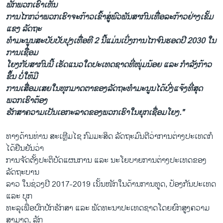
ພັກພວກເຮົາເຫັນ
ການໄກກວ່າພວກເຮົາຈະກ້າວເຂົ້າສູ່ພົວພັນສາກົນເທື່ອລະກ້າວຢ່າງເຂັ້ມ
ແຂງ ລັດຖະ
ທຳມະນູນສະບັບປັບປຸງເທື່ອທີ 2 ນີ້ແມ່ນເບິ່ງການໄກຈົນຮອດປີ 2030 ໃນ
ການເຊື່ອມ
ໂຍງກັບສາກົນນີ້ ເຮັດແນວໃດປະເທດຊາດທີ່ໜຸ່ມນ້ອຍ ແລະ ກຳລັງກ້າວ
ຂຶ້ນ ບໍ່ໃຫ້ມີ
ການເສື່ອມເສຍໃນທຸກມາດຕາຂອງລັດຖະທຳມະນູນໄດ້ບົ່ງແຈ້ງທີ່ສຸດ
ພວກເຮົາຕ້ອງ
ຮັກສາຄວາມເປັນເອກະລາດຂອງພວກເຮົາໃນຍຸກເຊື່ອມໂຍງ."
ທາງດ້ານທ່ານ ສະເຫຼີມໄຊ ກົມມະສິດ ລັດຖະມົນຕີວ່າການຕ່າງປະເທດກໍ
ໄດ້ຢືນຢັນວ່າ
ການຈັດຕັ້ງປະຕິບັດແຜນການ ແລະ ນະໂຍບາຍການຕ່າງປະເທດຂອງ
ລັດຖະບານ
ລາວ ໃນຊ່ວງປີ 2017-2019 ເນັ້ນໜັກໃນດ້ານການທູດ, ປ້ອງກັນປະເທດ
ແລະ ບຸກ
ທະລຸເພື່ອປົກປັກຮັກສາ ແລະ ພັດທະນາປະເທດຊາດໂດຍຍົກສູງຄວາມ
ສາມາດ, ລັກ