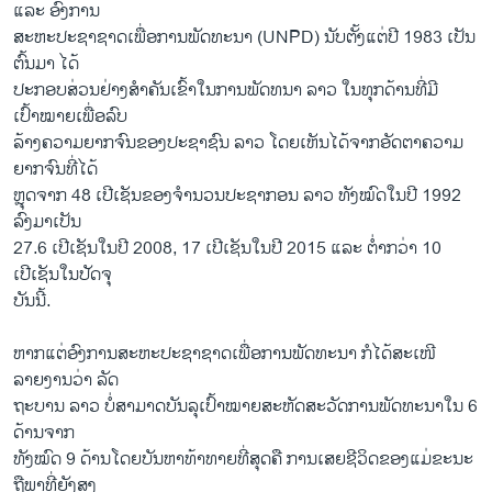
ແລະ ອົງການ
ສະຫະປະຊາຊາດເພື່ອການພັດທະນາ (UNPD) ນັບຕັ້ງແຕ່ປີ 1983 ເປັນ
ຕົ້ນມາ ໄດ້
ປະກອບສ່ວນຢ່າງສຳຄັນເຂົ້າໃນການພັດທນາ ລາວ ໃນທຸກດ້ານທີ່ມີ
ເປົ້າໝາຍເພື່ອລົບ
ລ້າງຄວາມຍາກຈົນຂອງປະຊາຊົນ ລາວ ໂດຍເຫັນໄດ້ຈາກອັດຕາຄວາມ
ຍາກຈົນທີ່ໄດ້
ຫຼຸດຈາກ 48 ເປີເຊັນຂອງຈຳນວນປະຊາກອນ ລາວ ທັງໝົດໃນປີ 1992
ລົງມາເປັນ
27.6 ເປີເຊັນໃນປີ 2008, 17 ເປີເຊັນໃນປີ 2015 ແລະ ຕໍ່າກວ່າ 10
ເປີເຊັນໃນປັດຈຸ
ບັນນີ້.
ຫາກແຕ່ອົງການສະຫະປະຊາຊາດເພື່ອການພັດທະນາ ກໍໄດ້ສະເໜີ
ລາຍງານວ່າ ລັດ
ຖະບານ ລາວ ບໍ່ສາມາດບັນລຸເປົ້າໝາຍສະຫັດສະວັດການພັດທະນາໃນ 6
ດ້ານຈາກ
ທັງໝົດ 9 ດ້ານໂດຍບັນຫາທ້າທາຍທີ່ສຸດຄື ການເສຍຊີວິດຂອງແມ່ຂະນະ
ຖືພາທີ່ຍັງສູງ