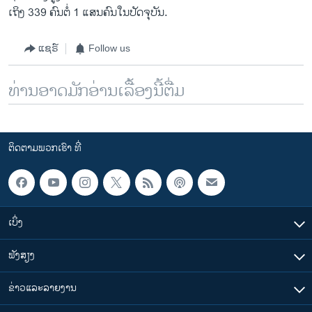
ເຖິງ 339 ຄົນຕໍ່ 1 ແສນຄົນໃນປັດຈຸບັນ.
ແຊຣ໌
Follow us
ທ່ານອາດມັກອ່ານເລື້ອງນີ້ຕື່ມ
ຕິດຕາມພວກເຮົາ ທີ່
ເບິ່ງ
ຟັງສຽງ
ຂ່າວແລະລາຍງານ