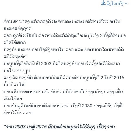
ລິງໂດຍກົງ
ທ່ານ ສາຍທອງ ແກ້ວດວງດີ ປະທານຄະນະກະມາທິການກົດໝາຍໃນ
ສະພາແຫ່ງຊາດ
ລາວ ຊຸດທີ 8 ຢືນຢັນວ່າ ການດັດແກ້ລັດຖະທຳມະນູນທັງ 2 ຄັ້ງທີ່ຜ່ານມາ
ເພື່ອໃຫ້ສອດ
ຄ່ອງກັບສະພາບການຈິງທັງພາຍໃນ ລາວ ແລະ ພາຍນອກໂດຍການດັດ
ແກ້ລັດຖະທຳ
ມະນູນຄັ້ງທຳອິດໃນປີ 2003 ກໍເພື່ອຮອງຮັບການຈັດຕັ້ງປະຕິບັດແນວ
ນະໂຍບາຍປ່ຽນ
ແປງໃໝ່ຂອງພັກ ສ່ວນການດັດແກ້ລັດຖະທຳມະນູນຄັ້ງທີ 2 ໃນປີ 2015
ນັ້ນ ກໍແນໃສ່
ການເສີມຂະຫຍາຍການພົວພັນຮ່ວມມືກັບສາກົນຢ່າງກວ້າງຂວາງ ເພື່ອ
ເຮັດໃຫ້ສາ
ມາດບັນລຸວິໄສທັດການພັດທະນາ ລາວ ເຖິງປີ 2030 ຢ່າງແທ້ຈິງ ດັ່ງທີ່
ທ່ານໄດ້ກ່າວວ່າ.
"ຈາກ 2003 ມາສູ່ 2015 ລັດຖະທຳມະນູນກໍໄດ້ປັບປຸງ ເນື່ອງຈາກ