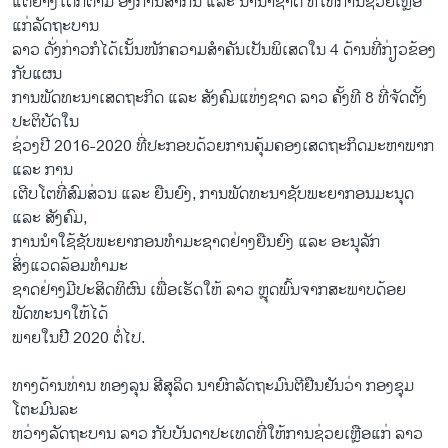
ແຕ່ຢ່າງໃດກໍຕາມ ອົງການສາກົນ ແລະ ນານາຊາດ ທີ່ໃຫ້ການຊ່ວຍເຫຼືອ
ແກ່ລັດຖະບານ
ລາວ ດັ່ງກ່າວກໍໄດ້ເນັ້ນໜັກຄວາມສຳຄັນເປັນພິເສດໃນ 4 ດ້ານທີ່ກ່ຽວຂ້ອງ
ກັບແຜນ
ການພັດທະນາເສດຖະກິດ ແລະ ສັງຄົມແຫ່ງຊາດ ລາວ ຄັ້ງທີ 8 ທີ່ຈັດຕັ້ງ
ປະຕິບັດໃນ
ຊ່ວງປີ 2016-2020 ທີ່ປະກອບດ້ວຍການຄຸ້ມຄອງເສດຖະກິດມະຫາພາກ
ແລະ ການ
ເຕີບໂຕທີ່ສົມສ່ວນ ແລະ ຍືນຍົງ, ການພັດທະນາຊັບພະຍາກອນມະນຸດ
ແລະ ສັງຄົມ,
ການນຳໃຊ້ຊັບພະຍາກອນທຳມະຊາດຢ່າງຍືນຍົງ ແລະ ອະນຸລັກ
ສິ່ງແວດລ້ອມທຳມະ
ຊາດຢ່າງມີປະສິດທິຜົນ ເພື່ອເຮັດໃຫ້ ລາວ ຫຼຸດພົ້ນຈາກສະພາບດ້ອຍ
ພັດທະນາໃຫ້ໄດ້
ພາຍໃນປີິ 2020 ຕໍ່ໄປ.
ທາງດ້ານທ່ານ ທອງລຸນ ສີສຸລິດ ນາຍົກລັດຖະມົນຕີຢືນຢັນວ່າ ກອງຊຸມ
ໂຕະມົນລະ
ຫວ່າງລັດຖະບານ ລາວ ກັບບັນດາປະເທດທີ່ໃຫ້ການຊ່ວຍເຫຼືອແກ່ ລາວ