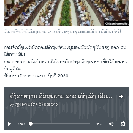
ວິທະຍາສາດ-ເທັກໂນໂລຈີ
ທຸລະກິດ
ພາສາອັງກິດ
ບັນດາເຈົ້າໜ້າທີ່ລັດຖະບານ ລາວ ເຂົ້າກອງປະຊຸນຄະນະລັດຖະມົນຕີປະຈຳປີ.
ວີດີໂອ
ການຈັດຕັ້ງປະຕິບັດຕາມລັດຖະທຳມະນູນສະບັບປັດຈຸບັນຂອງ ລາວ ແນ
ສຽງ
ໃສ່ການເສີມ
ລາຍການກະຈາຍສຽງ
ຂະຫຍາຍການພົວພັນຮ່ວມມືກັບສາກົນຢ່າງກວ້າງຂວາງ ເພື່ອໃຫ້ສາມາດ
ຕິດຕາມພວກເຮົາ ທີ່
ບັນລຸວິໄສ
ລາຍງານ
ທັດການພັດທະນາ ລາວ ເຖິງປີ 2030.
ພາສາຕ່າງໆ
ຟັງລາຍງານ ລັດຖະບານ ລາວ ເພັ່ງເລັງ ເສີມຂະຫຍາຍ ການຮ່ວມມືກັບສາກົນ ຢ່າງກວ້າງຂວາງ
by
ສຽງອາເມຣິກາ ວີໂອເອລາວ
No media source currently available
0:00
4:56