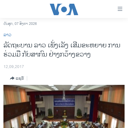
ລິ້ງ
ສຳຫລັບ
ເຂົ້າ
ວັນສຸກ, 07 ສິງຫາ 2026
ຫາ
ໂຮມເພຈ
ລາວ
ຂ້າມ
ລາວ
ລັດຖະບານ ລາວ ເພັ່ງເລັງ ເສີມຂະຫຍາຍ ການ
ຂ້າມ
ອາເມຣິກາ
ຮ່ວມມື ກັບສາກົນ ຢ່າງກວ້າງຂວາງ
ຂ້າມ
ໄປ
ການເລືອກຕັ້ງ ປະທານາທີບໍດີ ສະຫະລັດ 2024
ຫາ
12,09,2017
ຂ່າວ​ຈີນ
ຊອກ
ແຊຣ໌
ຄົ້ນ
ໂລກ
ເອເຊຍ
ອິດສະຫຼະພາບດ້ານການຂ່າວ
ຊີວິດຊາວລາວ
ຊຸມຊົນຊາວລາວ