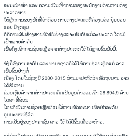
ສະນະນຳໜ້າ ແລະ ຄວາມເປັນເຈົ້າການຂອງພະນັກງານດ້ານການຕ່າງ
ປະເທດພາຍ
ໃຕ້ຫຼັກການຂອງພັກທີ່ວ່າດ້ວຍ ການຕ່າງປະເທດທີ່ຄ່ອງແຄ່ວ ນຸ້ມນວນ
ແລະ ມີຈຸດສຸມ
ກໍຄືການເສີມສ້າງສາຍພົວພັນຢ່າງເໝາະສົມກັບແຕ່ລະປະເທດ ໂດຍມີ
ເປົ້າໝາຍສຳຄັນ
ເພື່ອດຶງເອົາການຊ່ວຍເຫຼືອຈາກຕ່າງປະເທດໃຫ້ໄດ້ຫຼາຍຂຶ້ນນັບມື້.
ທັງນີ້ອົງການສາກົນ ແລະ ນານາຊາດກໍໄດ້ໃຫ້ການຊ່ວຍເຫຼືອແກ່ ລາວ
ເພີ່ມຂຶ້ນຢ່າງຕໍ່
ເນື່ອງ ໂດຍໃນຊ່ວງປີ 2000-2015 ຜ່ານມາປາກົດວ່າ ລັດຖະບານ ລາວ
ໄດ້ຮັບການ
ຊ່ວຍເຫຼືອລ້າຈາກຕ່າງປະເທດຄິດເປັນມູນຄ່າລວມເຖິງ 28,894.9 ລ້ານ
ໂດລາ ທີ່ສ່ວນ
ໃຫຍ່ກໍເປັນການຊ່ວຍເຫຼືອທີ່ແນໃສ່ການພັດທະນາ ເພື່ອຍົກລະດັບ
ຄຸນນະພາບຊີວິດ
ການເປັນຢູ່ຂອງປະຊາຊົນ ລາວ ໃຫ້ໄດ້ດີຂຶ້ນເທື່ອລະກ້າວ.