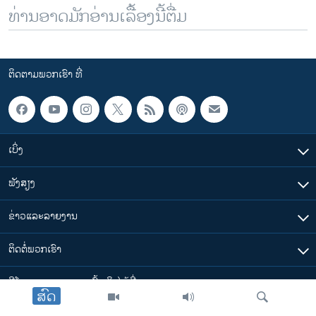
ທ່ານອາດມັກອ່ານເລື້ອງນີ້ຕື່ມ
ຕິດຕາມພວກເຮົາ ທີ່
ເບິ່ງ
ຟັງສຽງ
ຂ່າວແລະລາຍງານ
ຕິດຕໍ່ພວກເຮົາ
ວີໂອເອລາວ ສາມາດ ເຂົ້າເຖິງໄດ້ທີ່
ສົດ
​ລິ້ງ​ຕ່າງໆ