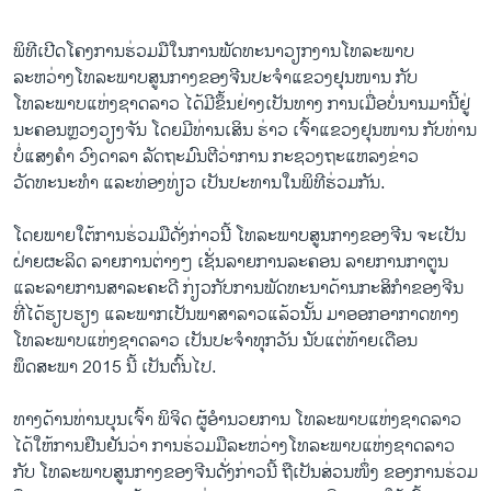
ພິທີ​ເປີດ​ໂຄງການ​ຮ່ວມ​ມື​ໃນ​ການ​ພັດທະນາ​ວຽກ​ງານ​ໂທລະພາບ
ລະຫວ່າງ​ໂທລະພາບ​ສູນ​ກາງຂອງ​ຈີນ​ປະຈຳ​ແຂວງ​ຢຸນໜານ ກັບ​
ໂທລະພາບ​ແຫ່ງ​ຊາດ​ລາວ ​ໄດ້​ມີ​ຂຶ້ນຢ່າງ​ເປັນ​ທາງ​ ກາ​ນ​ເມື່ອ​ບໍ່​ນານ​ມາ​ນີ້​ຢູ່
ນະຄອນຫຼວງ​ວຽງ​ຈັນ ​ໂດຍ​ມີ​ທ່ານ​ເສິນ ຮ່າວ ​ເຈົ້າ​ແຂວງ​ຢຸນໜານ ກັບ​ທ່ານ​
ບໍ່​ແສງ​ຄຳ ວົງ​ດາລາ ລັດຖະມົນຕີ​ວ່າການ​ ກະຊວງ​ຖະ​ແຫລ​ງຂ່າ​ວ
ວັດທະນະທຳ ​ແລະ​ທ່ອງ​ທ່ຽວ ​ເປັນ​ປະທານ​ໃນ​ພິທີ​ຮ່ວມ​ກັນ.
​ໂດຍ​ພາຍ​ໃຕ້​ການ​ຮ່ວມ​ມື​ດັ່ງກ່າວນີ້ ​ໂທລະພາບ​ສູນ​ກາງຂອງ​ຈີນ ຈະ​ເປັນ​
ຝ່າຍ​ຜະລິ​ດ ລາຍການ​ຕ່າງໆ ​ເຊັ່ນ​ລາຍການ​ລະຄອນ ລາຍການ​ກາ​ຕູນ ​
ແລະ​ລາຍການ​ສາລະ​ຄະດີ ກ່ຽວ​ກັບ​ການ​ພັດທະນາ​ດ້ານ​ກະສິກຳ​ຂອງ​ຈີນ​
ທີ່​ໄດ້​ຮຽບຮຽງ ​ແລະ​ພາກ​ເປັນ​ພາສາ​ລາວ​ແລ້ວນັ້ນ ມາ​ອອກ​ອາກາດ​ທາງ​
ໂທລະພາບ​ແຫ່ງ​ຊາດ​ລາວ ​ເປັນ​ປະຈຳ​ທຸກ​ວັນ ນັບ​ແຕ່​ທ້າຍ​ເດືອນ​
ພຶດສະພາ 2015 ນີ້ ​ເປັນຕົ້ນ​ໄປ.
ທາງ​ດ້ານ​ທ່ານບຸນເຈົ້າ ພິຈິດ ຜູ້ອຳນວຍການ ​ໂທລະພາບ​ແຫ່ງ​ຊາດ​ລາວ ​
ໄດ້​ໃຫ້ການ​ຢືນຢັນ​ວ່າ ການ​ຮ່ວມ​ມື​ລະຫວ່າງ​ໂທລະພາບ​ແຫ່ງ​ຊາດລາວ
ກັບ ​ໂທລະພາບ​ສູນ​ກາງຂອງ​ຈີນ​ດັ່ງກ່າວນີ້ ຖື​ເປັນ​ສ່ວນ​ໜຶ່ງ ຂອງ​ການ​ຮ່ວມ​