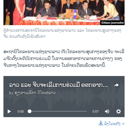
ວິທະຍາສາດ-ເທັກໂນໂລຈີ
ທຸລະກິດ
ພາສາອັງກິດ
ຜູ້ອຳນວຍການສະຖານີໂທລະພາບແຫ່ງຊາດລາວ ແລະ ໂທລະພາບສູນກາງຂອງ
ວີດີໂອ
ຈີນ ຮ່ວມກັນລົງມືເຊັນສັນຍາ
ສຽງ
ສະຖານີ​ໂທລະພາບ​ແຫ່ງ​ຊາດ​ລາວ ກັບ​ໂທລະພາບ​ສຸນ​ກາງຂອງ​ຈີນ ຈະ​ເລີ່​
ລາຍການກະຈາຍສຽງ
ມຈັດຕັ້ງປະຕິບັດ​ການ​ຮ່ວມ​ມື ​ໃນ​ການ​ອອກ​ອາກາດ​ລາຍ​ການ​ຕ່າງໆ​ ຂອງ​
ຕິດຕາມພວກເຮົາ ທີ່
ຈີນ​ທາງ​ໂທລະພາບ​ແຫ່ງ​ຊາດ​ລາວ ​ໃນ​ທ້າຍ​ເດືອນ​ພຶດສະພາ​ນີ້.
ລາຍງານ
ລາວ ແລະ ​ຈີນຈະ​ເລີ່​ມການ​ຮ່ວມ​ມື ​ອອກ​ອາກາດທາງໂທລະພາບ ໃນ​ທ້າຍ​ເດືອນ​ພຶດສະພາ​ນີ້
ພາສາຕ່າງໆ
by
ສຽງອາເມຣິກາ ວີໂອເອລາວ
No media source currently available
0:00
5:07
ລິງໂດຍກົງ