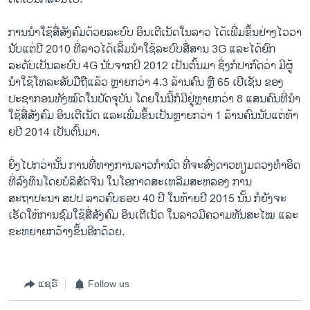
ການ​ນຳ​ໃຊ້​ສື່​ສັງຄົມ​ດ້ວຍ​ລະບົບ ອິນ​ເຕີ​ເນັດ​ໃນ​ລາວ ​ໄດ້ເພີ່ມ​ຂຶ້ນຢ່າງ​ໄວ​ວາ
ນັບ​ແຕ່​ປີ 2010 ທີ່​ລາວ​ໄດ້​ເລີ້ມ​ນຳ​ໃຊ້​ລະບົບ​ສື່ສານ 3G ​ແລະ​ໄດ້​ຍົກ​
ລະດັບ​ເປັນ​ລະບົບ 4G ນັບ​ຈາກ​ປີ 2012 ​ເປັນຕົ້ນມາ ຊຶ່ງ​ກໍ​ປາກົດ​ວ່າ ມີ​ຜູ້
ນຳ​ໃຊ້​ໂທລະສັບ​ມື​ຖື​ແລ້ວ ​ຫຼາຍ​ກວ່າ 4.3 ລ້ານ​ຄົນ ຫຼື 65 ​ເປີເຊັນ ຂອງ​
ປະຊາກອນ​ທັງ​ໝົດ​ໃນ​ປັດຈຸບັນ ​ໂດຍ​ໃນ​ນີ້​ກໍ​ມີ​ຢູ່​ຫຼາຍ​ກວ່າ 8 ​ແສນ​ຄົນ​ທີ່​ນຳ​
ໃຊ້​ສື່​ສັງຄົມ ອິນ​ເຕີ​ເນັດ ​ແລະ​ເພີ່ມ​ຂຶ້ນ​ເປັນ​ຫຼາຍ​ກວ່າ 1 ລ້ານ​ຄົນ​ນັບ​ແຕ່​ທ້າ​
ຍປີ 2014 ​ເປັນຕົ້ນມາ.
ຍິ່ງ​ໄປ​ກວ່າ​ນັ້ນ ການ​ທີ່​ທາງ​ການ​ລາວ​ກຳນົດ ທີ່​ຈະ​ສົ່ງ​ດາວ​ທຽມ​ດວງ​ທຳ​ອິດ​
ທີ່​ລົງທຶນ​ໂດຍ​ບໍລິສັດ​ຈີນ ​ໃນໂອກາດ​ສະ​ເຫລີມສະຫລອງ ການ​
ສະຖາປະນາ ສປປ ລາວ​ຄົບຮອບ 40 ປີ ​ໃນ​ທ້າຍ​ປີ 2015 ນັ້ນ ກໍ​ຍັງ​ຈະ​
ເຮັດ​ໃຫ້ການ​ຊົມ​ໃຊ້​ສື່​ສັງຄົມ ອິນ​ເຕີ​ເນັດ ​ໃນ​ລາວ​ມີ​ຄວາມ​ທັນ​ສະ​ໄໝ ​ແລະ
ຂະຫຍາຍ​ກວ້າງຂຶ້ນອີກ​ດ້ວຍ.
ແຊຣ໌
Follow us