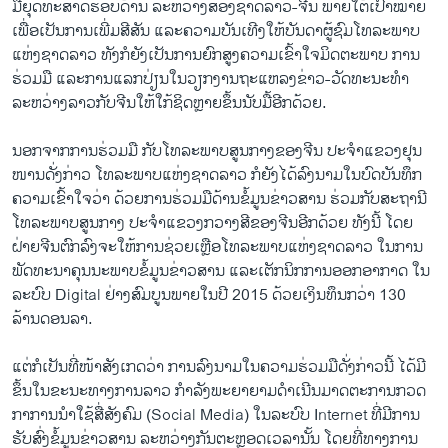
ມື​ຍຸດ​ທະ​ສາດ​ຮອບດ້ານ​ ລະຫວ່າງ​ສອງ​ຊາດ​ລາວ-ຈີນ ພາຍ​ໃຕ້​ເປົ້າໝາຍ​
ເພື່ອ​ເປັນ​ການ​ເພີ່ມ​ສີສັນ ​ແລະ​ຄວາມ​ບັນ​ເທີງ​ໃຫ້​ບັນດາ​ຜູ້​ຊົມ​ໂທລະພາບ​
ແຫ່ງ​ຊາດ​ລາວ ທັງ​ກໍ​ຍັງ​ເປັນ​ການ​ຍົກ​ສູງ​ຄວາມ​ເຂົ້າ​ໃຈ​ມິດຕະພາບ ການ​
ຮ່ວມ​ມື ແລະ​ການ​ແລກປ່ຽນ​ໃນ​ວຽກ​ງານ​ຖະ​ແຫລ​ງຂ່າວ​-ວັດທະນະທຳ
ລະຫວ່າງ​ລາວ​ກັບ​ຈີນ​ໃຫ້​ໃກ້ຊິດ​ຫຼາຍ​ຂຶ້ນນັບ​ມື້​ອີກ​ດ້ວຍ.
ນອກຈາກ​ການ​ຮ່ວມ​ມື ​ກັບ​ໂທລະ​ພາບ​ສູນ​ກາງຂອງ​ຈີນ ປະຈຳ​ແຂວງ​ຢຸນ
ໜານ​ດັ່ງກ່າວ ​ໂທລະພາບ​ແຫ່ງ​ຊາດ​ລາວ ກໍ​ຍັງ​ໄດ້​ລົ​ງນາມ​ໃນ​ບົດ​ບັນທຶກ​
ຄວາມ​ເຂົ້າ​ໃຈ​ວ່າ ດ້ວຍ​ການ​ຮ່ວມ​ມືດ້ານ​ຂໍ້​ມູນ​ຂ່າວສານ ຮ່ວມ​ກັບ​ສະຖານີ​
ໂທລະພາບ​ສູນ​ກາງ ປະຈຳ​ແຂວງ​ກວາງ​ສີ​ຂອງ​ຈີນ​ອີກ​ດ້ວຍ ທັງ​ນີ້ ​ໂດຍ​
ຝ່າຍ​ຈີນ​ຕົກລົງ​ຈະ​ໃຫ້ການ​ຊ່ວຍ​ເຫຼື​ອ​ໂທລະພາບແຫ່ງ​ຊາດ​ລາວ​ ​ໃນ​ການ​
ພັດທະນາ​ຄຸນ​ນະພາ​ບຂໍ້​ມູນ​ຂ່າວສານ ​ແລະ​ເຕັກນິກ​ການ​ອອກ​ອາກາດ ​ໃນ​
ລະບົບ Digital ຢ່າງ​ສົມບູນ​ພາຍ​ໃນ​ປີ 2015 ດ້ວຍ​ເງິນ​ທຶນ​ກວ່າ 130
ລ້ານດອນ​ລາ.
​ແຕ່​ກໍ​ເປັນ​ທີ່​ໜ້າ​ສັງ​ເກດ​ວ່າ ການ​ລົງ​ນາມ​ໃນ​ຄວາມ​ຮ່ວມ​ມື​ດັ່ງກ່າວ​ນີ້ ​ໄດ້​ມີ​
ຂຶ້ນ​ໃນ​ຂະນະ​ທາງ​ການ​ລາວ ກຳລັງ​ພະຍາຍາມ​ດຳ​ເນີນ​ມາດ​ຕະການ​ກວດ
ກາ​ການ​ນຳ​ໃຊ້​ສື່​ສັງຄົມ (Social Media) ​ໃນ​ລະບົບ Internet ທີ່​ມີ​ການ​
ຮັບ​ສົ່ງ​ຂໍ້​ມູນ​ຂ່າວສານ ລະຫວ່າງ​ກັນ​ຕະຫຼອດ​ເວລາ​ນັ້ນ ​ໂດຍ​ທີ່​ທາງ​ການ​