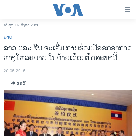
ລິ້ງ
ສຳຫລັບ
ເຂົ້າ
ວັນສຸກ, 07 ສິງຫາ 2026
ຫາ
ໂຮມເພຈ
ລາວ
ຂ້າມ
ລາວ
​ລາວ ແລະ ​ຈີນ ຈະ​ເລີ່​ມ ການ​ຮ່ວມ​ມືອອກ​ອາກາດ
ຂ້າມ
ອາເມຣິກາ
ທາງໂທລະພາບ ໃນ​ທ້າຍ​ເດືອນ​ພຶດສະພາ​ນີ້
ຂ້າມ
ໄປ
ການເລືອກຕັ້ງ ປະທານາທີບໍດີ ສະຫະລັດ 2024
ຫາ
20,05,2015
ຂ່າວ​ຈີນ
ຊອກ
ແຊຣ໌
ຄົ້ນ
ໂລກ
ເອເຊຍ
ອິດສະຫຼະພາບດ້ານການຂ່າວ
ຊີວິດຊາວລາວ
ຊຸມຊົນຊາວລາວ