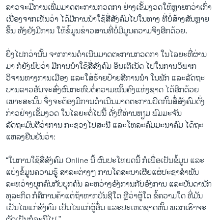
ລາວ​ຈະ​ມີ​ການ​ເພີ່ມ​ມາດ​ຕະການ​ກວດກາ ຢ່າງ​ເຂັ້ມງວດ​ໃຫ້​ຫຼາຍ​ກວ່າ​ເກົ່າ ​
ເນື່ອງ​ຈາກ​ເຫັນ​ວ່າ ​ໄດ້​ມີ​ການ​ນຳໃຊ້​ສື່​ສັງຄົມ​ໄປ​ໃນ​ທາງ​ ທີ່​ບໍ່​ສ້າງ​ສັນ​ຫຼາຍ​
ຂຶ້ນ ທັງ​ຍັງ​ມີ​ການ ​ໃຫ້ຂໍ້​ມູນຂ່າວສານ​ທີ່​ບໍ່​ມີ​ມູນ​ຄວາມ​ຈິງ​ອີກ​ດ້ວຍ.
ຍິ່ງ​ໄປ​ກວ່າ​ນັ້ນ ຈາກ​ການ​ດຳ​ເນີນ​ມາດ​ຕະການ​ກວດກາ ​ໃນໄລຍະ​ທີ່​ຜ່ານ​
ມາ ກໍ​ຍັງ​ພົບ​ວ່າ ມີ​ການ​ນຳ​ໃຊ້​ສື່​ສັງຄົມ ອິນ​ເຕີ​ເນັດ ​ໄປໃນ​ການ​ວິພາກ​
ວິຈານ​ທາງ​ການເມືອງ ​ແລະໃສ່​ຮ້າຍ​ປ້າຍ​ສີກາ​ນນຳ ໃນ​ພັກ ​ແລະ​ລັດ​ຖະ
ບານ​ລາວ​ອັນ​ຈະ​ສົ່ງ​ຜົນ​ກະທົບ​ຕໍ່​ຄວາມ​ໝັ້ນຄົງ​ແຫ່ງ​ຊາດ ​ໄດ້​ອີກ​ດ້ວຍ​
ເພາະສະນັ້ນ ຈຶ່ງ​ຈະ​ຕ້ອງ​ມີ​ການ​ດຳ​ເນີນ​ມາດ​ຕະການ​ປິດ​ກັ້ນສື່​ສັງຄົມ​ດັ່ງ
ກ່າວ​ຢ່າງ​ເຂັ້ມງວດ ​ໃນ​ໄລຍະ​ຕໍ່​ໄປ​ນີ້ ດັ່ງ​ທີ່​ທ່ານ​ຫຽມ ພົມມະຈັນ
ລັດຖະມົນຕີ​ວ່າການ ກະຊວງ​ໄປສະນີ ​ແລະ​ໂທລະ​ຄົມມະນາຄົມ ​ໄດ້​ຖະ​
ແຫລ​ງຢືນຢັນ​ວ່າ:
“​ໃນ​ການ​ໃຊ້​ສື່​ສັງຄົມ Online ນີ້ ຜົນ​ປະ​ໂຫຍດນີ້ ກໍ​ເພື່ອ​ເປັນ​ຂໍ້​ມູນ ​ແລະ​
ແບ່ງ​ຂໍ້​ມູນ​ຄວາມ​ຮູ້ ສາລະ​ຕ່າງໆ​ ການ​ໂຄສະນາ​ເຜີຍ​ແຜ່​ປະຊາສຳພັນ
ລະຫວ່າງ​ບຸກຄົນ​ກັບ​ບຸ​ກຄົນ ລະຫວ່າງ​ອົງການກັບອົງການ ​ແລະ​ບັນດາ​ນັກ​
ທຸລະ​ກິດ ກໍ​ຄື​ການ​ຄ້າ​ແຕ່​ຖ້າ​ຫາກ​ບັນຊີ​ໃດ ຫຼື​ວ່າ​ຜູ້​ໃດ ຂໍ້ຄວາມໃດ ທີ່​ມັນ​
ເປັນ​ໄພ​ແກ່​ສັງຄົມ ​ເປັນ​ໄພ​ແກ່​ຜູ້ອື່ນ ​ແລະ​ປະ​ເທດ​ຊາດ​ຫັ້ນ ພວກ​ເຮົາ​ຈະ​
ຕັດ​ເປັນ​ກໍລະນີ​ໄປ.”