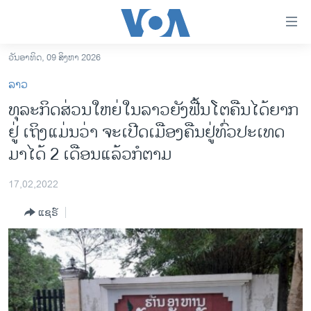
ລິ້ງ
ສຳຫລັບ
ເຂົ້າ
ວັນອາທິດ, 09 ສິງຫາ 2026
ຫາ
ໂຮມເພຈ
ລາວ
ຂ້າມ
ລາວ
​ທຸ​ລະ​ກິດ​ສ່ວນ​ໃຫຍ່ໃນ​​ລາວ​ຍັງ​ຟື້ນ​ໂຕຄືນໄດ້​ຍາກ​
ຂ້າມ
ອາເມຣິກາ
ຢູ່ ເຖິງ​ແມ່ນວ່າ ​ຈະ​ເປີດເມືອງ​ຄືນ​​ຢູ່ທົ່ວ​ປະ​ເທດ​
ຂ້າມ
ໄປ
ການເລືອກຕັ້ງ ປະທານາທີບໍດີ ສະຫະລັດ 2024
ມາ​ໄດ້ 2 ເດືອນ​ແລ້ວກໍ​ຕາມ
ຫາ
ຂ່າວ​ຈີນ
ຊອກ
17,02,2022
ຄົ້ນ
ໂລກ
ແຊຣ໌
ເອເຊຍ
ອິດສະຫຼະພາບດ້ານການຂ່າວ
ຊີວິດຊາວລາວ
ຊຸມຊົນຊາວລາວ