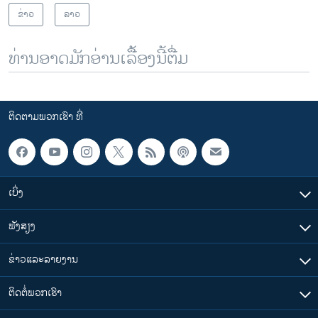
ຂ່າວ
ລາວ
ທ່ານອາດມັກອ່ານເລື້ອງນີ້ຕື່ມ
ຕິດຕາມພວກເຮົາ ທີ່
ເບິ່ງ
ຟັງສຽງ
ຂ່າວແລະລາຍງານ
ຕິດຕໍ່ພວກເຮົາ