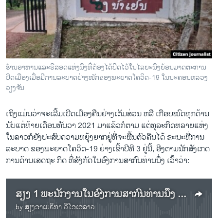
ວິທະຍາສາດ-ເທັກໂນໂລຈີ
ທຸລະກິດ
ພາສາອັງກິດ
ວີດີໂອ
ຮ້ານ​ອາ​ຫານ​ແລະ​ຣີ​ສອດ​ແຫ່ງ​ນຶ່ງ​ທີ່​ຕ້ອງ​ໄດ້​ປິດ​ໄວ້ໃນ​ໄລ​ຍະ​ນຶ່ງ​ຍ້ອນ​ມາດ​ຕະ​ການ​
ສຽງ
ປິດ​ເມືອງ​ເມື່ອມີ​​ການ​ລະ​ບາດ​ຢ່າງ​ໜັກຂອງ​ພະ​ຍາດ​ໂຄວິດ-19 ໃນ​ນະ​ຄອນ​ຫລວງ
ວຽງ​ຈັນ
ລາຍການກະຈາຍສຽງ
ຕິດຕາມພວກເຮົາ ທີ່
ເຖິງແມ່ນວ່າຈະເລີ້ມເປີດເມືອງຄືນຢ່າງເຕັມສ່ວນ ຫລື ເກືອບໝົດທຸກດ້ານ
ລາຍງານ
ນັບແຕ່ທ້າຍເດືອນທັນວາ 2021 ມາແລ້ວກໍຕາມ ແຕ່​ທຸລະກິດຫລາຍແຫ່ງ
ໃນ​ລາວກໍຍັງປະສົບຄວາມຫຍຸ້ງຍາກຢູ່ທີ່ຈະຟື້ນຕົວຄືນໄດ້ ຂະນະທີ່ການ
ລະບາດ ຂອງພະຍາດໂຄວິດ-19 ຍ່າງເຂົ້າປີທີ 3 ຢູ່ນີ້, ອີງຕາມນັກສັງເກດ
ພາສາຕ່າງໆ
ການດ້ານເສດຖະ ກິດ ທີ່ສັງ​ກັດ​ໃນອົງການສາກົນທ່ານນຶ່ງ ເວົ້າວ່າ:
​ສຽງ 1 ພະ​ນັກ​ງານ​ໃນ​ອົງ​ການ​ສາ​ກົນ​ທ່ານ​ນຶ່ງ ເວົ້າ​ກ່ຽວ​ກັບ​ຜົນ​ກະ​ທົບ​ຂອງ​ໂຄວິດ-19
by
ສຽງອາເມຣິກາ ວີໂອເອລາວ
No media source currently available