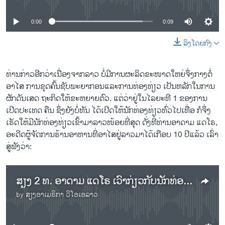
0:00
0:09
ລິງໂດຍກົງ
ທ່ານກ່າວອີກວ່າເນື່ອງຈາກລາວ ບໍ່ມີການຜະລິດຂະໜາດໃຫຍ່ຈຶ່ງກາງຕໍ່
ອາໄສ ການຂຸດຄົ້ນຊັບພະຍາກອນແລະການທ່ອງທ່ຽວ ເປັນຫລັກໃນການ
ຜັກດັນເສດ ຖະກິດໃຫ້ຂະຫຍາຍຕົວ. ແຕ່ວ່າຢູ່ໃນ​ໄລຍະທີ 1 ຂອງການ
ເປີດປະເທດ ຄືນ ຊຶ່ງຍັງ​ບໍ່​ທັນ ໄດ້​ເປີດ​ໃຫ້​ນັກ​ທ່ອງ​ທ່ຽວ​ທົ່ວ​ໄປ​ເທື່ອ ກໍຈຶ່ງ​
ເຮັດ​ໃຫ້​ມີນັກ​ທ່ອງທ່ຽວ​ເຂົ້າ​ມາລາວໜ້ອຍ​ທີ່​ສຸດ ດັ່ງທີ່ທ່ານອາດາມ ແດໂຣ,
ອະ​ດີດ​ຜູ້​ຈັດ​ການ​ຮ້ານ​ອາ​ຫານ​ທີ່​ອາ​ໄສ​ຢູ່​ລາວມາ​ໄດ້​ເກືອບ 10 ປີ​ແລ້ວ ເລົ່າ
ສູ່ຟັງວ່າ:
ສຽງ 2 ທ. ອາ​ດາມ ແດ​ໂຣ ເວົ້າ​ກ່ຽວ​ກັບ​ນັກ​ທ່ອງ​ທ່ຽວ​ຕ່າງ​ປະ​ເທດ
by
ສຽງອາເມຣິກາ ວີໂອເອລາວ
No media source currently available