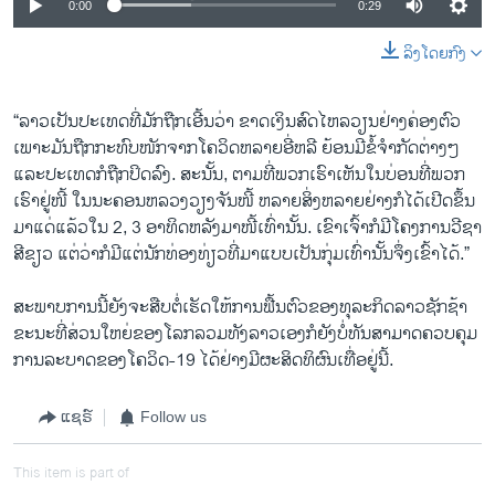
0:00
0:29
ລິງໂດຍກົງ
“ລາວ​ເປັນ​ປະ​ເທດ​ທີ່​ມັກ​ຖືກ​ເອີ້ນ​ວ່າ ​ຂາດ​ເງິນ​ສົດ​ໄຫລ​ວຽນຢ່າງ​ຄ່ອງ​ຕົວ​
ເພາະມັນ​ຖືກ​ກະ​ທົບ​ໜັກ​ຈາກ​ໂຄວິດ​ຫລາຍ​ອີ່​ຫລີ ຍ້ອນ​ມີ​ຂໍ້​ຈຳ​ກັດ​ຕ່າງໆ
ແລະ​ປະ​ເທດກໍ​ຖືກ​ປິດ​ລົງ. ສະ​ນັ້ນ, ຕາມ​ທີ່​ພວກ​ເຮົາ​ເຫັນ​ໃນ​ບ່ອນ​ທີ່​ພວກ​
ເຮົາ​ຢູ່ໜີ້ ​ໃນ​ນະ​ຄອນຫລວງວຽງ​ຈັນໜີ້ ຫລາຍ​ສິ່ງ​ຫລາຍ​ຢ່າງກໍ​ໄດ້​ເປີດ​ຂຶ້ນ​
ມາ​ແດ່​ແລ້ວ​ໃນ 2, 3 ອາ​ທິດ​ຫລັງ​ມາ​ໜີ້ເທົ່າ​ນັ້ນ. ເຂົາ​ເຈົ້າ​ກໍມີ​ໂຄງ​ການ​ວີ​ຊາ​
ສີ​ຂຽວ ແຕ່​ວ່າ​ກໍ​ມີ​ແຕ່​ນັກ​ທ່ອງ​ທ່ຽວທີ່​ມາ​ແບບ​ເປັນ​ກຸ່ມ​ເທົ່າ​ນັ້ນ​ຈຶ່ງ​ເຂົ້າໄດ້.”
​ສະ​ພາບ​ການນີ້ຍັງຈະສືບຕໍ່ເຮັດໃຫ້ການຟື້ນຕົວຂອງທຸລະກິດລາວຊັກຊ້າ
ຂະ​ນະ​ທີ່ສ່ວນ​ໃຫຍ່​ຂອງ​ໂລກ​ລວມ​ທັງ​ລາວ​ເອງກໍຍັງ​ບໍ່​ທັນ​ສາ​ມາດຄວບ​ຄຸມ​
ການ​ລະ​ບາດຂອງ​ໂຄວິດ-19 ໄດ້​ຢ່າງ​ມີ​ຜະ​ສິດ​ທິ​ຜົນ​ເທື່ອ​ຢູ່ນີ້.
ແຊຣ໌
Follow us
This item is part of