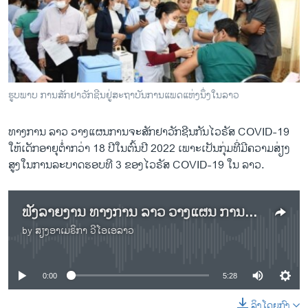
ວິທະຍາສາດ-ເທັກໂນໂລຈີ
ທຸລະກິດ
ພາສາອັງກິດ
ວີດີໂອ
ຮູບພາບ ການສັກຢາວັກຊີນຢູ່ສະຖາບັນການແພດແຫ່ງນຶ່ງໃນລາວ
ສຽງ
ທາງການ ລາວ ວາງແຜນການຈະສັກຢາວັກຊີນກັນໄວຣັສ COVID-19
ລາຍການກະຈາຍສຽງ
ໃຫ້ເດັກອາຍຸຕໍ່າກວ່າ 18 ປີໃນຕົ້ນປີ 2022 ເພາະເປັນກຸ່ມທີ່ມີຄວາມສ່ຽງ
ຕິດຕາມພວກເຮົາ ທີ່
ລາຍງານ
ສູງໃນການລະບາດຮອບທີ 3 ຂອງໄວຣັສ COVID-19 ໃນ ລາວ.
ຟັງລາຍງານ ທາງການ ລາວ ວາງແຜນ ການຈະສັກຢາວັກຊີນ ກັນໄວຣັສ COVID-19 ໃຫ້ເດັກອາຍຸຕໍ່າກວ່າ 18 ປີໃນຕົ້ນປີ 2022
ພາສາຕ່າງໆ
by
ສຽງອາເມຣິກາ ວີໂອເອລາວ
No media source currently available
0:00
5:28
ລິງໂດຍກົງ