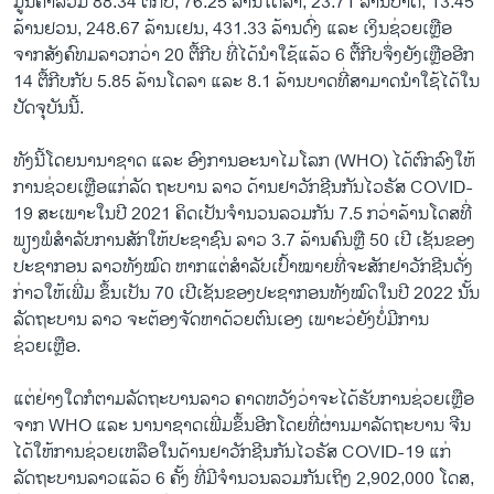
ມູນຄ່າລວມ 88.34 ຕື້ກີບ, 76.25 ລ້ານໂດລາ, 23.71 ລ້ານບາດ, 13.45
ລ້ານຢວນ, 248.67 ລ້ານເຢນ, 431.33 ລ້ານດົ່ງ ແລະ ເງິນຊ່ວຍເຫຼືອ
ຈາກສັງຄົທມລາວກວ່າ 20 ຕື້ກີບ ທີ່ໄດ້ນຳໃຊ້ແລ້ວ 6 ຕື້ກີບຈຶ່ງຍັງເຫຼືອອີກ
14 ຕື້ກີບກັບ 5.85 ລ້ານໂດລາ ແລະ 8.1 ລ້ານບາດທີ່ສາມາດນຳໃຊ້ໄດ້ໃນ
ປັດຈຸບັນນີ້.
ທັງນີ້ໂດຍນານາຊາດ ແລະ ອົງການອະນາໄມໂລກ (WHO) ໄດ້ຕົກລົງໃຫ້
ການຊ່ວຍເຫຼືອແກ່ລັດ ຖະບານ ລາວ ດ້ານຢາວັກຊີນກັນໄວຣັສ COVID-
19 ສະເພາະໃນປີ 2021 ຄິດເປັນຈຳນວນລວມກັນ 7.5 ກວ່າລ້ານໂດສທີ່
ພຽງພໍສຳລັບການສັກໃຫ້ປະຊາຊົນ ລາວ 3.7 ລ້ານຄົນຫຼື 50 ເປີ ເຊັນຂອງ
ປະຊາກອນ ລາວທັງໝົດ ຫາກແຕ່ສຳລັບເປົ້າໝາຍທີ່ຈະສັກຢາວັກຊີນດັ່ງ
ກ່າວໃຫ້ເພີ່ມ ຂຶ້ນເປັນ 70 ເປີເຊັນຂອງປະຊາກອນທັງໝົດໃນປີ 2022 ນັ້ນ
ລັດຖະບານ ລາວ ຈະຕ້ອງຈັດຫາດ້ວຍຕົນເອງ ເພາະວ່ຍັງບໍ່ມີການ
ຊ່ວຍເຫຼືອ.
ແຕ່ຢ່າງໃດກໍຕາມລັດຖະບານລາວ ຄາດຫວັງວ່າຈະໄດ້ຮັບການຊ່ວຍເຫຼືອ
ຈາກ WHO ແລະ ນານາຊາດເພີ່ມຂຶ້ນອີກໂດຍທີ່ຜ່ານມາລັດຖະບານ ຈີນ
ໄດ້ໃຫ້ການຊ່ວຍເຫລືອໃນດ້ານຢາວັກຊີນກັນໄວຣັສ COVID-19 ແກ່
ລັດຖະບານລາວແລ້ວ 6 ຄັ້ງ ທີ່ມີຈໍານວນລວມກັນເຖິງ 2,902,000 ໂດສ,