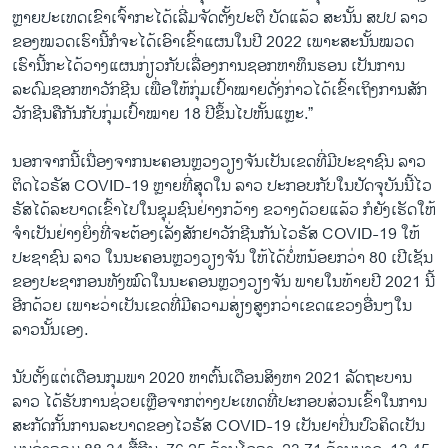
ຫຼາຍປະເທດເຂົາເຈົ້າກະໄດ້ເລີ່ມຈັດຕັ້ງປະຕິ ບັດແລ້ວ ສະນັ້ນ ສປປ ລາວ
ຂອງໝວດເຮົານີ້ກໍຈະໄດ້ເອົາເຂົ້າແຜນໃນປີ 2022 ເພາະສະນັ້ນໝວດ
ເຮົານີ້ກະໄດ້ວາງແຜນກ່ຽວກັບເລື່ອງການຊອກຫາທຶນຮອນ ເປັນການ
ລະດົມຊອກຫາວັກຊີນ ເພື່ອໃຫ້ກຸ່ມເປົ້າໝາຍດັ່ງກ່າວໄດ້ເຂົ້າເຖິງການສັກ
ວັກຊີນຄືກັນກັບກຸ່ມເປົ້າໝາຍ 18 ປີຂຶ້ນໄປຫັ້ນແຫຼະ.”
ນອກຈາກນີ້ເນື່ອງຈາກນະຄອນຫຼວງວຽງຈັນເປັນເຂດທີ່ມີປະຊາຊົນ ລາວ
ຕິດໄວຣັສ COVID-19 ຫຼາຍທີ່ສຸດໃນ ລາວ ປະກອບກັບໃນປັດຈຸບັນນີ້ໄວ
ຣັສໄດ້ລະບາດເຂົ້າໄປໃນຊຸມຊົນຢ່າງກວ້າງ ຂວາງດ້ວຍແລ້ວ ກໍຍັງເຮັດໃຫ້
ຈຳເປັນຢ່າງຍິ່ງທີ່ຈະຕ້ອງເລັ່ງສັກຢາວັກຊີນກັນໄວຣັສ COVID-19 ໃຫ້
ປະຊາຊົນ ລາວ ໃນນະຄອນຫຼວງວຽງຈັນ ໃຫ້ໄດ້ບໍ່ຫນ້ອຍກວ່າ 80 ເປີເຊັນ
ຂອງປະຊາກອນທັງໝົດໃນນະຄອນຫຼວງວຽງຈັນ ພາຍໃນທ້າຍປີ 2021 ນີ້
ອີກດ້ວຍ ເພາະວ່າເປັນເຂດທີ່ມີຄວາມສ່ຽງສູງກວ່າເຂດແຂວງອື່ນໆໃນ
ລາວນັ້ນເອງ.
ນັບຕັ້ງແຕ່ເດືອນກຸມພາ 2020 ຫາຕົ້ນເດືອນສິງຫາ 2021 ລັດຖະບານ
ລາວ ໄດ້ຮັບການຊ່ວຍເຫຼືອຈາກຕ່າງປະເທດທີ່ປະກອບສ່ວນເຂົ້າໃນການ
ສະກັດກັ້ນການລະບາດຂອງໄວຣັສ COVID-19 ເປັນຢາປິ່ນປົວຄິດເປັນ