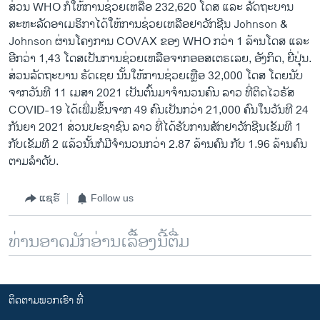
ສ່ວນ WHO ກໍໃຫ້ການຊ່ວຍເຫລືອ 232,620 ໂດສ ແລະ ລັດຖະບານ
ສະຫະລັດອາເມຣິກາໄດ້ໃຫ້ການຊ່ວຍເຫລືອຢາວັກຊີນ Johnson &
Johnson ຜ່ານໂຄງການ COVAX ຂອງ WHO ກວ່າ 1 ລ້ານໂດສ ແລະ
ອີກວ່າ 1,43 ໂດສເປັນການຊ່ວຍເຫລືອຈາກອອສເຕຣເລຍ, ອັງກິດ, ຍີ່ປຸ່ນ.
ສ່ວນລັດຖະບານ ຣັດເຊຍ ນັ້ນໃຫ້ການຊ່ວຍເຫຼືອ 32,000 ໂດສ ໂດຍນັບ
ຈາກວັນທີ 11 ເມສາ 2021 ເປັນຕົ້ນມາຈຳນວນຄົນ ລາວ ທີ່ຕິດໄວຣັສ
COVID-19 ໄດ້ເພີ່ມຂຶ້ນຈາກ 49 ຄົນເປັນກວ່າ 21,000 ຄົນໃນວັນທີ 24
ກັນຍາ 2021 ສ່ວນປະຊາຊົນ ລາວ ທີ່ໄດ້ຮັບການສັກຢາວັກຊີນເຂັມທີ 1
ກັບເຂັມທີ 2 ແລ້ວນັ້ນກໍມີຈຳນວນກວ່າ 2.87 ລ້ານຄົນ ກັບ 1.96 ລ້ານຄົນ
ຕາມລຳດັບ.
ແຊຣ໌
Follow us
ທ່ານອາດມັກອ່ານເລື້ອງນີ້ຕື່ມ
ຕິດຕາມພວກເຮົາ ທີ່