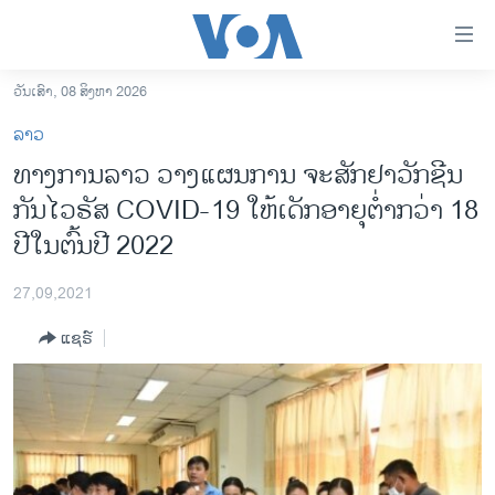
ລິ້ງ
ສຳຫລັບ
ເຂົ້າ
ວັນເສົາ, 08 ສິງຫາ 2026
ຫາ
ໂຮມເພຈ
ລາວ
ຂ້າມ
ລາວ
ທາງການລາວ ວາງແຜນການ ຈະສັກຢາວັກຊີນ
ຂ້າມ
ອາເມຣິກາ
ກັນໄວຣັສ COVID-19 ໃຫ້ເດັກອາຍຸຕໍ່າກວ່າ 18
ຂ້າມ
ໄປ
ການເລືອກຕັ້ງ ປະທານາທີບໍດີ ສະຫະລັດ 2024
ປີໃນຕົ້ນປີ 2022
ຫາ
ຂ່າວ​ຈີນ
ຊອກ
27,09,2021
ຄົ້ນ
ໂລກ
ແຊຣ໌
ເອເຊຍ
ອິດສະຫຼະພາບດ້ານການຂ່າວ
ຊີວິດຊາວລາວ
ຊຸມຊົນຊາວລາວ