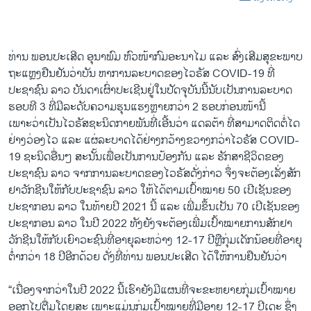
ທ່ານ ພອນປະເສີດ ອຸນາພົມ ຫົວໜ້າກົມອະນາໄມ ແລະ ສົ່ງເສີມສຸຂະພາບ
ຖະແຫຼງຢືນຢັນວ່າບັນ ຫາການລະບາດຂອງໄວຣັສ COVID-19 ທີ່
ປະຊາຊົນ ລາວ ບັນດາເຜົ່າປະເຊີນຢູ່ໃນປັດຈຸບັນນີ້ນັບເປັນການລະບາດ
ຮອບທີ 3 ທີ່ມີລະດັບຄວາມຮຸນແຮງຫຼາຍກວ່າ 2​ ຮອບກ່ອນໜ້ານີ້
ເພາະວ່າເປັນໄວຣັສຊະນິດກາຍພັນທີ່ເອີ້ນວ່າ ແດລຕ້າ ທີ່ສາມາດຕິດຕໍ່ໄດ
ຢ່າງວ່ອງໄວ ແລະ ແຜ່ລະບາດໄດ້ຢ່າງກວ້າງຂວາງກວ່າໄວຣັສ COVID-
19 ຊະນິດອື່ນໆ ສະນັ້ນເພື່ອເປັນການປ້ອງກັນ ແລະ ຮັກສາຊີວິດຂອງ
ປະຊາຊົນ ລາວ ຈາກການລະບາດຂອງໄວຣັສດັ່ງກ່າວ ຈຶ່ງຈະຕ້ອງເລັ່ງສັກ
ຢາວັກຊີນໃຫ້ກັບປະຊາຊົນ ລາວ ໃຫ້ໄດ້ຕາມເປົ້າໝາຍ 50 ເປີເຊັນຂອງ
ປະຊາກອນ ລາວ ໃນທ້າຍປີ 2021 ນີ້ ແລະ ເພີ່ມຂຶ້ນເປັນ 70 ເປີເຊັນຂອງ
ປະຊາກອນ ລາວ ໃນປີ 2022 ທັງຍັງຈະຕ້ອງເພີ່ມເປົ້າໝາຍການສັກຢາ
ວັກຊີນໃຫ້ກັບເຍົາວະຊົນທີ່ອາຍຸລະຫວ່າງ 12-17 ປີຫຼືກຸ່ມເດັກນ້ອຍທີ່ອາຍຸ
ຕໍ່າກວ່າ 18 ປີອີກດ້ວຍ ດັ່ງທີ່ທ່ານ ພອນປະເສີດ ໄດ້ໃຫ້ການຢືນຢັນວ່າ
“ເນື່ອງຈາກວ່າໃນປີ 2022 ນີ້ເຮົາຍັງມີແຜນທີ່ຈະຂະຫຍາຍກຸ່ມເປົ້າໝາຍ
ອອກໄປຕື່ມໂດຍສະ ເພາະແມ່ນກຸ່ມເປົ້າໝາຍທີ່ມີອາຍຸ 12-17 ປີເດະ ຊຶ່ງ