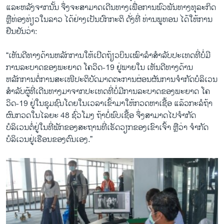
ແລະຫລັງຈາກນັ້ນ ຈຶ່ງຈະສາມາດເດີນທາງເພື່ອການພົວພັນທາງທຸລະກິດ
ຫຼືທ່ອງທ່ຽວໃນລາວ ໄດ້ຢ່າງເປັນປົກກະຕິ ດັ່ງທີ່ ທ່ານພູທອນ ໄດ້ໃຫ້ການ
ຢືນຢັນວ່າ:
“ເຫັນດີທາງດ້ານຫລັກການໃຫ້ເປີດຖ້ຽວບິນເໝົາລຳສຳລັບປະເທດທີ່ບໍ່ມີ
ການລະບາດຂອງພະຍາດ ໂຄວິດ-19 ຢູ່ພາຍໃນ ເຫັນດີທາງດ້ານ
ຫລັກການຕໍ່ການສະເໜີປະຕິບັດມາດຕະການຜ່ອນຜັນການຈຳກັດບໍລິເວນ
ສຳລັບຜູ້ທີ່ເດີນທາງມາຈາກປະເທດທີ່ບໍ່ມີການລະບາດຂອງພະຍາດ ໂຄ
ວິດ-19 ຢູ່ໃນຊຸມຊົນໂດຍໃນເວລາເຂົ້າມາໃຫ້ກວດຫາເຊື້ອ ແລ້ວກະລໍຖ້າ
ຜົນກວດໃນໄລຍະ 48 ຊົ່ວໂມງ ຖ້າບໍ່ພົບເຊື້ອ ຈຶ່ງສາມາດໄປຈຳກັດ
ບໍລິເວນຕໍ່ຢູ່ໃນທີ່ພັກຂອງສະຖານທີ່ເຮັດວຽກຂອງເຂົາເຈົ້າ ຫຼືວ່າ ຈຳກັດ
ບໍລິເວນຢູ່ເຮືອນຂອງຕົນເອງ.”