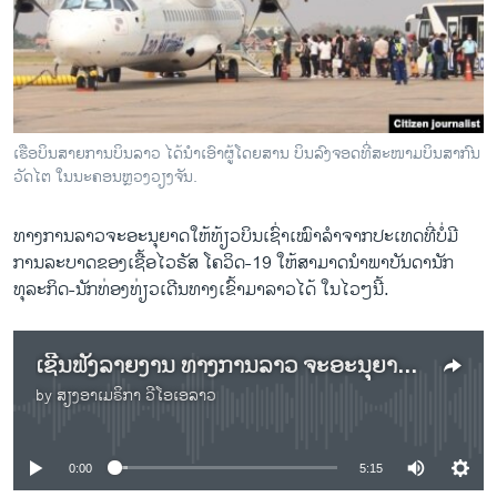
ວິທະຍາສາດ-ເທັກໂນໂລຈີ
ທຸລະກິດ
ພາສາອັງກິດ
ວີດີໂອ
ເຮືອບິນສາຍການບິນລາວ ໄດ້ນຳເອົາຜູ້ໂດຍສານ ບິນລົງຈອດທີ່ສະໜາມບິນສາກົນ
ສຽງ
ວັດໄຕ ໃນນະຄອນຫຼວງວຽງຈັນ.
ລາຍການກະຈາຍສຽງ
ທາງການລາວຈະອະນຸຍາດໃຫ້ທ້ຽວບິນເຊົ່າເໝົາລຳຈາກປະເທດທີ່ບໍ່ມີ
ຕິດຕາມພວກເຮົາ ທີ່
ການລະບາດຂອງເຊື້ອໄວຣັສ ໂຄວິດ-19 ໃຫ້ສາມາດນຳພາບັນດານັກ
ລາຍງານ
ທຸລະກິດ-ນັກທ່ອງທ່ຽວເດີນທາງເຂົ້າມາລາວໄດ້ ໃນໄວໆນີ້.
ພາສາຕ່າງໆ
ເຊີນຟັງລາຍງານ ທາງການລາວ ຈະອະນຸຍາດໃຫ້ຖ້ຽວບິນເຊົ່າເໝົາລຳ ຈາກປະເທດທີ່ບໍ່ມີການລະບາດຂອງເຊື້ອໄວຣັສ ໂຄວິດ-19 ເຂົ້າມາໃນປະເທດໄດ້
by
ສຽງອາເມຣິກາ ວີໂອເອລາວ
No media source currently available
0:00
5:15