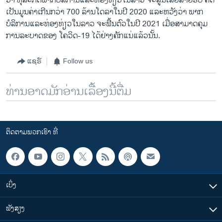
ວ່າ ທຸລະກິດພາກບໍລິການແລະທ່ອງທ່ຽວໃນລາວ ຈະສູນເສຍລາຍຮັບ ຄິດ
ເປັນມູນຄ່າເກີນກວ່າ 700 ລ້ານໂດລາໃນປີ 2020 ແລະຫວັງວ່າ ພາກ
ບໍລິການແລະທ່ອງທ່ຽວໃນລາວ ຈະຟື້ນຕົວໃນປີ 2021 ເມື່ອສາມາດຄຸມ
ການລະບາດຂອງ ໂຄວິດ-19 ໄດ້ຢ່າງຄັກແນ່ແລ້ວນັ້ນ.
ແຊຣ໌
Follow us
ທ່ານອາດມັກອ່ານເລື້ອງນີ້ຕື່ມ
ຕິດຕາມພວກເຮົາ ທີ່
ເບິ່ງ
ຟັງສຽງ