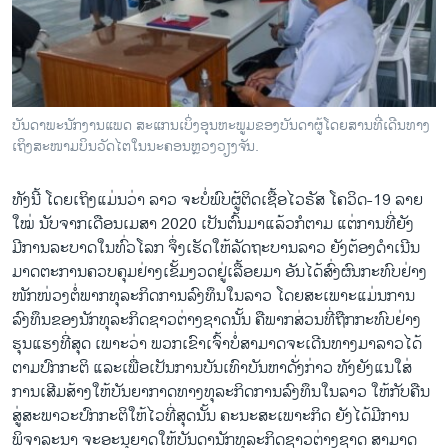
ບັນດາພະນັກງານແພດ ສະແກນເບິ່ງອຸນຫະພູມຂອງບັນດາຜູ້ໂດຍສານທີ່ເດີນທາງ
ເຖິງສະໜາມບິນວັດໄຕໃນນະຄອນຫຼວງວຽງຈັນ.
ທັງນີ້ ໂດຍເຖິງແມ່ນວ່າ ລາວ ຈະບໍ່ພົບຜູ້ຕິດເຊື້ອໄວຣັສ ໂຄວິດ-19 ລາຍ
ໃໝ່ ນັບຈາກເດືອນເມສາ 2020 ເປັນຕົ້ນມາແລ້ວກໍຕາມ ແຕ່ການທີ່ຍັງ
ມີການລະບາດໃນທົ່ວໂລກ ຈຶ່ງເຮັດໃຫ້ລັດຖະບານລາວ ຍັງຕ້ອງດຳເນີນ
ມາດຕະການຄວບຄຸມຢ່າງເຂັ້ມງວດຢູ່ເລື້ອຍມາ ອັນໄດ້ສົ່ງຜົນກະທົບຢ່າງ
ໜັກໜ່ວງຕໍ່ພາກທຸລະກິດການລົງທຶນໃນລາວ ໂດຍສະເພາະແມ່ນການ
ລົງທຶນຂອງນັກທຸລະກິດຊາວຕ່າງຊາດນັ້ນ ຄືພາກສ່ວນທີ່ຖືກກະທົບຢ່າງ
ຮຸນແຮງທີ່ສຸດ ເພາະວ່າ ພວກເຂົາເຈົ້າບໍ່ສາມາດຈະເດີນທາງມາລາວໄດ້
ຕາມປົກກະຕິ ແລະເພື່ອເປັນການບັນເທົາບັນຫາດັ່ງກ່າວ ທັງຍັງແນໃສ່
ການເສີມສ້າງໃຫ້ບັນຍາກາດທາງທຸລະກິດການລົງທຶນໃນລາວ ໃຫ້ກັບຄືນ
ສູ່ສະພາວະປົກກະຕິໃຫ້ໄວທີ່ສຸດນັ້ນ ຄະນະສະເພາະກິດ ຍັງໄດ້ມີການ
ພິຈາລະນາ ຈະອະນຸຍາດໃຫ້ບັນດານັກທຸລະກິດຊາວຕ່າງຊາດ ສາມາດ