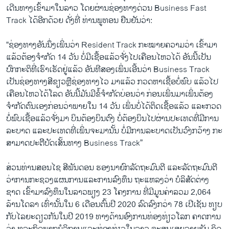
ເດີນທາງເຂົ້າມາໃນລາວ ໂດຍຜ່ານຊ່ອງທາງດ່ວນ Business Fast
Track ໄດ້ອີກດ້ວຍ ດັ່ງທີ່ ທ່ານພູທອນ ຢືນຢັນວ່າ:
“ຊ່ອງທາງອັນນຶ່ງເພິ່ນວ່າ Resident Track ກະໝາຍຄວາມວ່າ ເຂົ້າມາ
ແລ້ວຕ້ອງຈຳກັດ 14 ວັນ ບໍ່ມີເຊື້ອແລ້ວຈັ່ງໄປເຄືອນໄຫວໄດ້ ອັນນີ້ເປັນ
ປົກກະຕິທີ່ເຮົາເຮັດຢູ່ແລ້ວ ອັນທີສອງເພິ່ນເອີ້ນວ່າ Business Track
ເປັນຊ່ອງທາງສີຂຽວຫຼືຊ່ອງທາງໄວ ມາແລ້ວ ກວດຫາເຊື້ອບໍ່ພົບ ແລ້ວໄປ
ເຄືອນໄຫວໄດ້ໂລດ ອັນນີ້ມັນມີຂໍ້ຈຳກັດບ່ອນວ່າ ກ່ອນເພິ່ນມາເພິ່ນຕ້ອງ
ຈຳກັດຕົນເອງກ່ອນວ່າພາຍໃນ 14 ວັນ ເພິ່ນບໍ່ໄດ້ຕິດເຊື້ອແລ້ວ ແລະກວດ
ບໍ່ພົບເຊື້ອແລ້ວຈັ່ງມາ ບິນຕ້ອງບິນຕົງ ບໍ່ຕ້ອງບິນໄປຜ່ານປະເທດທີ່ມີການ
ລະບາດ ແລະປະເທດທີ່ເພິ່ນຈະມານັ້ນ ບໍ່ມີການລະບາດເປັນວົງກວ້າງ ກະ
ສາມາດປະຕີິບັດເສັ້ນທາງ Business Track”
ສ່ວນທ່ານສອນໄຊ ສີພັນດອນ ຮອງນາຍົກລັດຖະມົນຕີ ແລະລັດຖະມົນຕີ
ວ່າການກະຊວງແຜນການແລະການລົງທຶນ ຖະແຫລງວ່າ ບໍລິສັດຕ່າງ
ຊາດ ເຂົ້າມາລົງທຶນໃນລາວພຽງ 23 ໂຄງການ ທີ່ມີມູນຄ່າລວມ 2,064
ລ້ານໂດລາ ເທົ່ານັ້ນໃນ 6 ເດືອນຕົ້ນປີ 2020 ລົດລົງກວ່າ 78 ເປີເຊັນ ທຽບ
ກັບໄລຍະດຽວກັນໃນປີ 2019 ທາງດ້ານອົງການທ່ອງທ່ຽວໂລກ ຄາດການ