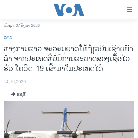
ລິ້ງ
ສຳຫລັບ
ເຂົ້າ
ວັນສຸກ, 07 ສິງຫາ 2026
ຫາ
ໂຮມເພຈ
ລາວ
ຂ້າມ
ລາວ
ທາງການລາວ ຈະອະນຸຍາດໃຫ້ຖ້ຽວບິນເຊົ່າເໝົາ
ຂ້າມ
ອາເມຣິກາ
ລຳ ຈາກປະເທດທີ່ບໍ່ມີການລະບາດຂອງເຊື້ອໄວ
ຂ້າມ
ໄປ
ການເລືອກຕັ້ງ ປະທານາທີບໍດີ ສະຫະລັດ 2024
ຣັສ ໂຄວິດ-19 ເຂົ້າມາໃນປະເທດໄດ້
ຫາ
ຂ່າວ​ຈີນ
ຊອກ
14,10,2020
ຄົ້ນ
ໂລກ
ແຊຣ໌
ເອເຊຍ
ອິດສະຫຼະພາບດ້ານການຂ່າວ
ຊີວິດຊາວລາວ
ຊຸມຊົນຊາວລາວ