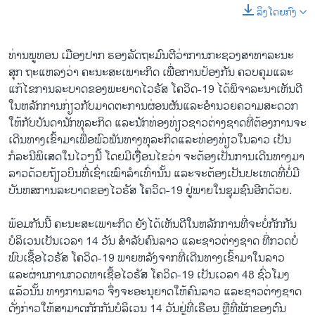
ລິງໂດຍກົງ
ທ່ານພູທອນ ເມືອງປາກ ຮອງລັດຖະມົນຕີວ່າການກະຊວງສາທາລະນະ
ສຸກ ຖະແຫລງວ່າ ຄະນະສະເພາະກິດ ເພື່ອການປ້ອງກັນ ຄວບຄຸມແລະ
ແກ້ໄຂການລະບາດຂອງພະຍາດໄວຣັສ ໂຄວິດ-19 ໄດ້ພິຈາລະນາເຫັນດີ
ໃນຫລັກການກ່ຽວກັບມາດຕະການຜ່ອນຜັນແລະອຳນວຍຄວາມສະດວກ
ໃຫ້ກັບບັນດານັກທຸລະກິດ ແລະນັກທ່ອງທ່ຽວຊາວຕ່າງຊາດທີ່ຕ້ອງການຈະ
ເດີນທາງເຂົ້າມາເພື່ອພົວພັນທາງທຸລະກິດແລະທ່ອງທ່ຽວໃນລາວ ເປັນ
ກໍລະນີພິເສດໃນໄວໆນີ້ ໂດຍມີເງື່ຶອນໄຂວ່າ ຈະຕ້ອງເປັນການເດີນທາງມາ
ລາວດ້ວຍຖ້ຽວບິນທີ່ເຊົ່າເໝົາລຳເທົ່ານັ້ນ ແລະຈະຕ້ອງເປັນປະເທດທີ່ບໍ່ມີ
ບັນຫສການລະບາດຂອງໄວຣັສ ໂຄວິດ-19 ຢູ່ພາຍໃນຊຸມຊົນອີກດ້ວຍ.
ພ້ອມກັນນີ້ ຄະນະສະເພາະກິດ ຍັງໄດ້ເຫັນດີໃນຫລັກການທີ່ຈະບໍ່ກັກກັນ
ບໍລິເວນເປັນເວລາ 14 ວັນ ສຳລັບຄົນລາວ ແລະຊາວຕ່າງຊາດ ທີ່ກວດບໍ່
ພົບເຊື້ອໄວຣັສ ໂຄວິດ-19 ພາຍຫລັງຈາກທີ່ເດີນທາງເຂົ້າມາໃນລາວ
ແລະຜ່ານການກວດຫາເຊື້ອໄວຣັສ ໂຄວິດ-19 ເປັນເວລາ 48 ຊົ່ວໂມງ
ແລ້ວນັ້ນ ທາງການລາວ ຈຶ່ງຈະອະນຸຍາດໃຫ້ຄົນລາວ ແລະຊາວຕ່າງຊາດ
ດັ່ງກ່າວໃຫ້ສາມາດກັກກັນບໍລິເວນ 14 ວັນຢູ່ທີ່ເຮືອນ ຫຼືທີ່ພັກຂອງຕົນ