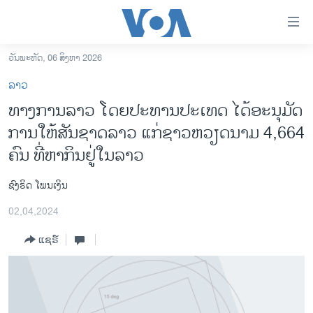
ລິ້ງ
ສຳຫລັບ
ເຂົ້າ
ວັນພະຫັດ, 06 ສິງຫາ 2026
ຫາ
ໂຮມເພຈ
ລາວ
ຂ້າມ
ລາວ
ທາງການລາວ ໂດຍປະທານປະເທດ ໄດ້ອະນຸມັດ
ຂ້າມ
ອາເມຣິກາ
ການໃຫ້ສັນຊາດລາວ ແກ່ຊາວຫວຽດນາມ 4,664
ຂ້າມ
ໄປ
ການເລືອກຕັ້ງ ປະທານາທີບໍດີ ສະຫະລັດ 2024
ຄົນ ທີ່ຫາກິນຢູ່ໃນລາວ
ຫາ
ຂ່າວ​ຈີນ
ຊອກ
ຊົງຣິດ ໂພນເງິນ
ຄົ້ນ
ໂລກ
02,04,2024
ເອເຊຍ
ແຊຣ໌
ອິດສະຫຼະພາບດ້ານການຂ່າວ
ຊີວິດຊາວລາວ
ຊຸມຊົນຊາວລາວ