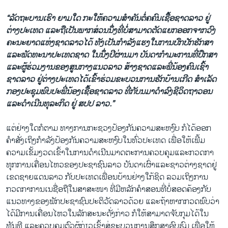
“ລັດຖະບານເຮົາ ຍາມໃດ ກະໃຫ້ຄວາມສຳຄັນຕໍ່ຄຄົນເຊື້ອຊາດລາວ ຢູ່
ຕ່າງປະເທດ ແລະຖືເປັນພາກສ່ວນນຶ່ງທີ່ບໍ່ສາມາດຕັດແຍກອອກຈາກວົງ
ຄະນະຍາດແຫ່ງຊາດລາວໄດ້ ທັງເປັນກຳລັງແຮງໃນການປົກປັກຮັກສາ
ແລະພັດທະນາປະເທດຊາດ ໃນນຶ່ງປີຜ່ານມາ ບັນດາກຳມະການທີ່ປຶກສາ
ແລະຜູ້ຮ່ວມງານຂອງສູນກາງແນວລາວ ສ້າງຊາດແລະພີ່ນ້ອງຄົນເຊົ້າ
ຊາດລາວ ຢູ່ຕ່າງປະເທດໄດ້ເຂົ້າຮ່ວມຂະບວນການຮັກບ້ານເກີດ ສຳເລັດ
ກອງປະຊຸມພົບປະພີ່ນ້ອງເຊື້ອຊາດລາວ ທີ່ກັບນມາດຳລົງຊີວິດຖາວອນ
ແລະດຳເນີນທຸລະກິດ ຢູ່ ສປປ ລາວ.”
ແຕ່ຢ່າງໃດກໍຕາມ ທາງການກະຊວງປ້ອງກັນຄວາມສະຫງົບ ກໍໄດ້ອອກ
ຄຳສັ່ງເຖິງກຳລັງປ້ອງກັນຄວາມສະຫງົບໃນທົ່ວປະເທດ ເພື່ອໃຫ້ເພີ້ມ
ຄວາມເຂັ້ມງວດເຂົ້າໃນການດຳເນີນມາດຕະການຄວບຄຸມແລະກວດກາ
ທຸກການເຄື່ອນໄຫວຂອງປະຊາຊົນລາວ ບັນດາເຜົ່າແລະຊາວຕ່າງຊາດຢູ່
ເຂດຊາຍແດນລາວ ກັບປະເທດເພື່ອນບ້ານຢ່າງໃກ້ຊິດ ລວມເຖິງການ
ກວດກາການເນຊື່ອຖືໃນສາສະໜາ ທີ່ມີຫລັກຄຳສອນທີ່ບໍ່ສອດຄ້ອງກັບ
ແນວທາງຂອງພັກປະຊາຊົນປະຕິວັດລາວດ້ວຍ ແລະຖ້າຫາກກວດພົບວ່າ
ໄດ້ມີການເຄື່ອນໄຫວໃນລັກສະນະດັ່ງກ່າວ ກໍໃຫ້ສາມາດຈັບກຸມໄດ້ໃນ
ທັນທີ ແລະຄວບຄຸມຕົວຜູ້ກ່ຽວເຂົ້າສູ່ຂະບວນການສຶກສາອົບຮົມ ເພື່ອໃຫ້