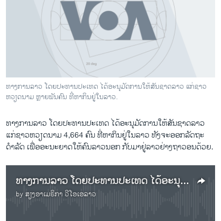
ວິທະຍາສາດ-ເທັກໂນໂລຈີ
ທຸລະກິດ
ພາສາອັງກິດ
ວີດີໂອ
ສຽງ
ທາງການລາວ ໂດຍປະທານປະເທດ ໄດ້ອະນຸມັດການໃຫ້ສັນຊາດລາວ ແກ່ຊາວ
ຫວຽດນາມ ຫຼາຍພັນຄົນ ທີ່ຫາກິນຢູ່ໃນລາວ.
ລາຍການກະຈາຍສຽງ
ຕິດຕາມພວກເຮົາ ທີ່
ລາຍງານ
ທາງການລາວ ໂດຍປະທານປະເທດ ໄດ້ອະນຸມັດການໃຫ້ສັນຊາດລາວ
ແກ່ຊາວຫວຽດນາມ 4,664 ຄົນ ທີ່ຫາກິນຢູ່ໃນລາວ ທັງຈະອອກລັດຖະ
ດຳລັດ ເພື່ອອະນະຍາດໃຫ້ຄົນລາວນອກ ກັບມາຢູ່ລາວຢ່າງຖາວອນດ້ວຍ.
ພາສາຕ່າງໆ
ທາງການລາວ ໂດຍປະທານປະເທດ ໄດ້ອະນຸມັດການໃຫ້ສັນຊາດລາວ ແກ່ຊາວຫວຽດນາມ 4,664 ຄົນ ທີ່ຫາກິນຢູ່ໃນລາວ
by
ສຽງອາເມຣິກາ ວີໂອເອລາວ
No media source currently available