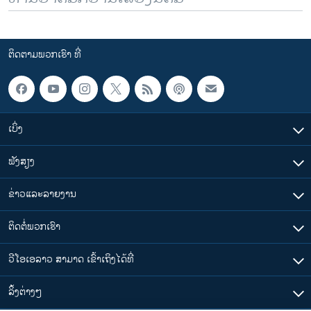
ຕິດຕາມພວກເຮົາ ທີ່
ເບິ່ງ
ຟັງສຽງ
ຂ່າວແລະລາຍງານ
ຕິດຕໍ່ພວກເຮົາ
ວີໂອເອລາວ ສາມາດ ເຂົ້າເຖິງໄດ້ທີ່
​ລິ້ງ​ຕ່າງໆ