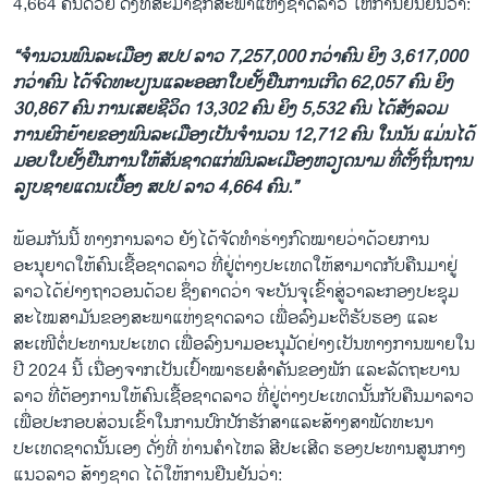
4,664 ຄົນດ້ວຍ ດັ່ງທີ່ສະມາຊິກສະພາແຫ່ງຊາດລາວ ໃຫ້ການຢືນຢັນວ່າ:
“ຈຳນວນພົນລະເມືອງ ສປປ ລາວ 7,257,000 ກວ່າຄົນ ຍິງ 3,617,000
ກວ່າຄົນ ໄດ້ຈົດທະບຽນແລະອອກໃບຢັ້ງຢືນການເກີດ 62,057 ຄົນ ຍິງ
30,867 ຄົນ ການເສຍຊີວິດ 13,302 ຄົນ ຍິງ 5,532 ຄົນ ໄດ້ສັງລວມ
ການຍົກຍ້າຍຂອງພົນລະເມືອງເປັນຈຳນວນ 12,712 ຄົນ ໃນນັນ ແມ່ນໄດ້
ມອບໃບຢັ້ງຢືນການໃຫ້ສັນຊາດແກ່ພົນລະເມືອງຫວຽດນາມ ທີ່ຕັ້ງຖິ່ນຖານ
ລຽບຊາຍແດນເບື້ອງ ສປປ ລາວ 4,664 ຄົນ.”
ພ້ອມກັນນີ້ ທາງການລາວ ຍັງໄດ້ຈັດທຳຮ່າງກົດໝາຍວ່າດ້ວຍການ
ອະນຸຍາດໃຫ້ຄົນເຊື້ອຊາດລາວ ທີ່ຢູ່ຕ່າງປະເທດໃຫ້ສາມາດກັບຄືນມາຢູ່
ລາວໄດ້ຢ່າງຖາວອນດ້ວຍ ຊຶ່ງຄາດວ່າ ຈະບັນຈຸເຂົ້າສູ່ວາລະກອງປະຊຸມ
ສະໄໝສາມັນຂອງສະພາແຫ່ງຊາດລາວ ເພື່ອລົງມະຕິຮັບຮອງ ແລະ
ສະເໜີຕໍ່ປະທານປະເທດ ເພື່ອລົງນາມອະນຸມັດຢ່າງເປັນທາງການພາຍໃນ
ປີ 2024 ນີ້ ເນື່ອງຈາກເປັນເປົ້າໝາຮຍສຳຄັນຂອງພັກ ແລະລັດຖະບານ
ລາວ ທີ່ຕ້ອງການໃຫ້ຄົນເຊື້ອຊາດລາວ ທີ່ຢູ່ຕ່າງປະເທດນັ້ນກັບຄືນມາລາວ
ເພື່ອປະກອບສ່ວນເຂົ້າໃນການປົກປັກຮັກສາແລະສ້າງສາພັດທະນາ
ປະເທດຊາດນັ້ນເອງ ດັ່ງທີ່ ທ່ານຄຳໄຫລ ສີປະເສີດ ຮອງປະທານສູນກາງ
ແນວລາວ ສ້າງຊາດ ໄດ້ໃຫ້ການຢືນຢັນວ່າ: