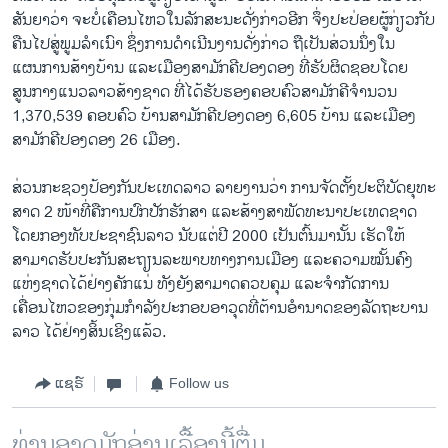
ສັນຍາວ່າ ຈະບໍ່ເຄືອນໄຫວໃນລັກສະນະດັ່ງກ່າວອີກ ຈຶ່ງປະປ່ອຍຜູ້ກ່ຽວກັບ
ຄືນໄປສູ່ພູມລຳເນົາ ຊຶ່ງການດຳເນີນງານດັ່ງກ່າວ ຖືເປັນສ່ວນນຶ່ງໃນ
ແຜນການສ້າງບ້ານ ແລະເມືອງສາມັກຄີປອງດອງ ທີ່ຮັບຜິດຊອບໂດຍ
ສູນກາງແນວລາວສ້າງຊາດ ທີ່ໄດ້ຮັບຮອງຄອບຄົວສາມັກຄີຈຳນວນ
1,370,539 ຄອບຄົວ ບ້ານສາມັກຄີປອງດອງ 6,605 ບ້ານ ແລະເມືອງ
ສາມັກຄີປອງດອງ 26 ເມືອງ.
ສ່ວນກະຊວງປ້ອງກັນປະເທດລາວ ລາຍງານວ່າ ການຈັດຕັ້ງປະຕິບັດຍຸທະ
ສາດ 2 ໜ້າທີ່ຄືການປົກປັກຮັກສາ ແລະສ້າງສາພັດທະນາປະເທດຊາດ
ໂດຍກອງທັບປະຊາຊົນລາວ ນັບແຕ່ປີ 2000 ເປັນຕົ້ນມານັ້ນ ເຮັດໃຫ້
ສາມາດຮັບປະກັນສະຖຽນລະພາບທາງການເມືອງ ແລະຄວາມໝັ້ນຄົງ
ແຫ່ງຊາດໄດ້ຢ່າງຄັກແນ່ ທັງຍັງສາມາດຄວບຄຸມ ແລະຈຳກັດການ
ເຄື່ອນໄຫວຂອງກຸ່ມກຳລັງປະກອບອາວຸດທີ່ຕ້ານອຳນາດຂອງລັດຖະບານ
ລາວ ໄດ້ຢ່າງສິ້ນເຊິງແລ້ວ.
ແຊຣ໌
Follow us
ທ່ານອາດມັກອ່ານເລື້ອງນີ້ຕື່ມ