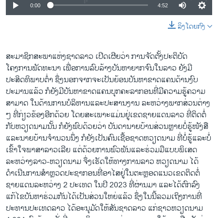
0:00
4:52
ລິງໂດຍກົງ
ສະມາຊິກສະພາແຫ່ງຊາດລາວ ເປີດເຜີຍວ່າ ການຈັດຕັ້ງປະຕິບັດ
ໂຄງການພັດທະນາ ເພື່ອການລົບລ້າງບັນຫາຍາກຈົນໃນລາວ ຍັງມີ
ປະສິດທິພາບຕ່ຳ ຊຶ່ງນອກຈາກຈະເປັນຍ້ອນບັນຫາຂາດແຄນດ້ານງົບ
ປະມານແລ້ວ ກໍຍັງມີບັນຫາຂາດແຄນບຸກຄະລາກອນທີ່ມີຄວາມຮູ້ຄວາມ
ສາມາດ ໃນດ້ານການບໍລິຫານແລະປະສານງານ ລະຫວ່າງພາກສ່ວນຕ່າງ
ໆ ທີ່ກ່ຽວຂ້ອງອີກດ້ວຍ ໂດຍສະເພາະແມ່ນຢູ່ເຂດຊາຍແດນລາວ ທີ່ຕິດຕໍ່
ກັບຫວຽດນາມນັ້ນ ກໍຍັງພົບດ້ວຍວ່າ ບັນດານາຍບ້ານສ່ວນຫຼາຍບໍ່ຮູ້ໜັງສື
ແລະນາຍບ້ານຈຳນວນນຶ່ງ ກໍຍັງເປັນຄົນເຊື້ອຊາດຫວຽດນາມ ທີ່ບໍ່ຮູ້ແລະບໍ່
ເຂົ້າໃຈພາສາລາວເລີຍ ແຕ່ດ້ວຍການພົວພັນແລະຮ່ວມມືແບບພິເສດ
ລະຫວ່າງລາວ-ຫວຽດນາມ ຈຶ່ງເຮັດໃຫ້ທາງການລາວ ຫວຽດນາມ ໄດ້
ດຳເນີນການສຳຫຼວດປະຊາກອນທີ່ອາໄສຢູ່ໃນຕະຫຼອດແນວເຂດຕິດຕໍ່
ຊາຍແດນລະຫວ່າງ 2 ປະເທດ ໃນປີ 2023 ທີ່ຜ່ານມາ ແລະໄດ້ຕົກລົງ
ແກ້ໄຂບັນຫາຮ່ວມກັນໄດ້ເປັນສ່ວນໃຫຍ່ແລ້ວ ຊຶ່ງໃນນີ້ລວມເຖິງການທີ່
ປະທານປະເທດລາວ ໄດ້ອະນຸມັດໃຫ້ສັນຊາດລາວ ແກ່ຊາວຫວຽດນາມ