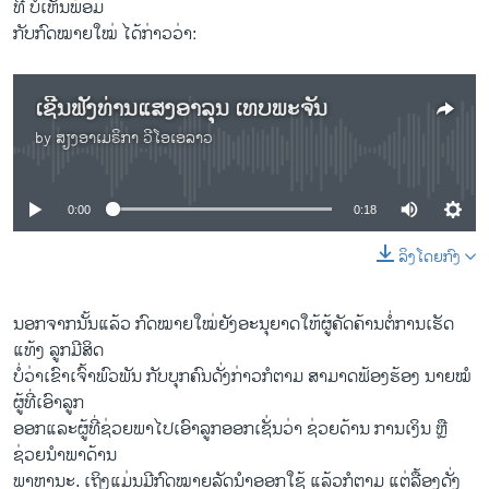
ທີ່ ບໍ່ເຫັນພ້ອມ
ກັບກົດໝາຍໃໝ່ ໄດ້ກ່າວວ່າ:
ເຊີນຟັງທ່ານແສງອາລຸນ ເທບພະຈັນ
by
ສຽງອາເມຣິກາ ວີໂອເອລາວ
No media source currently available
0:00
0:18
ລິງໂດຍກົງ
ນອກຈາກນັ້ນແລ້ວ ກົດໝາຍໃໝ່ຍັງອະນຸຍາດໃຫ້ຜູ້ຄັດຄ້ານຕໍ່ການເຮັດ
ແທ້ງ ລູກມີສິດ
ບໍ່ວ່າເຂົາເຈົ້າພົວພັນ ກັບບຸກຄົນດັ່ງກ່າວກໍຕາມ ສາມາດຟ້ອງຮ້ອງ ນາຍໝໍ
ຜູ້ທີ່ເອົາລູກ
ອອກແລະຜູ້ທີ່ຊ່ວຍພາໄປເອົາລູກອອກເຊັ່ນວ່າ ຊ່ວຍດ້ານ ການເງິນ ຫຼື
ຊ່ວຍນຳພາດ້ານ
ພາຫານະ. ເຖິງແມ່ນມີກົດໝາຍລັດນຳອອກໃຊ້ ແລ້ວກໍຕາມ ແຕ່ລື້ອງດັ່ງ