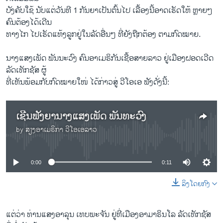
ບັງຄັບໃຊ້ ນັບແຕ່ວັນທີ 1 ກັນຍາເປັນຕົ້ນໄປ ເລື້ອງນີ້ອາດເຮັດໃຫ້ ຫຼາຍໆ
ຄົນຕ້ອງໄດ້ເດີນ
ທາງໄກ ໄປເຮັດແທ້ງລູກຢູ່ໃນລັດອື່ນໆ ທີ່ຍັງຖືກຕ້ອງ ຕາມກົດໝາຍ.
ນາງແສງເພັດ ພັນນະວົງ ຄົນອາເມຣິກັນເຊື້ອສາຍລາວ ຢູ່ເມືອງຝອດເວີດ
ລັດເທັກຊັສ ຜູ້
ທີ່ເຫັນພ້ອມກັບກົດໝາຍໃໜ່ ໄດ້ກ່າວສູ່ ວີໂອເອ ຟັງດັ່ງນີ້:
ເຊີນຟັງຍານາງແສງເພັດ ພັນທະວົງ
by
ສຽງອາເມຣິກາ ວີໂອເອລາວ
No media source currently available
0:00
0:11
ລິງໂດຍກົງ
ແຕ່ວ່າ ທ່ານແສງອາລຸນ ເທບພະຈັນ ຢູ່ທີ່ເມືອງອາມາຣິນໂລ ລັດເທັກຊັສ