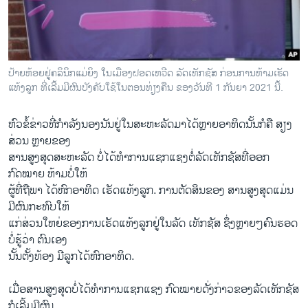
ວິທະຍາສາດ-ເທັກໂນໂລຈີ
ທຸລະກິດ
ພາສາອັງກິດ
ປ້າຍຫ້ອຍຢູ່ຄລິນິກແມ່ຍິງ ໃນເມືອງຝອດເຫວີດ ລັດເທັກຊັສ ກ່ອນການຫ້າມເຮັດ
ວີດີໂອ
ແທ້ງລູກ ທີ່ເລີ້ມມີຜົນບັງຄັບໃຊ້ໃນຕອນທ່ຽງຄືນ ຂອງວັນທີ 1 ກັນຍາ 2021 ນີ້.
ສຽງ
ຫົວຂໍ້ຂ່າວທີ່ກຳລັງນອງນັນຢູ່ໃນສະຫະລັດມາໄດ້ຫຼາຍອາທິດນັ້ນກໍຄື ສຽງ
ລາຍການກະຈາຍສຽງ
ສ່ວນ ຫຼາຍຂອງ
ຕິດຕາມພວກເຮົາ ທີ່
ສານສູງສຸດສະຫະລັດ ບໍ່ໄດ້ທຳການແຊກແຊງຕໍ່ລັດເທັກຊັສທີ່ອອກ
ລາຍງານ
ກົດໝາຍ ຫ້າມບໍ່ໃຫ້
ຜູ້ທີ່ຖືພາ ໄດ້ຫົກອາທິດ ເຮັດແທ້ງລູກ. ການຕັດສິນຂອງ ສານສູງສຸດແມ່ນ
ມີຜົນກະທົບໃຫ້
ພາສາຕ່າງໆ
ແກ່ສ່ວນໃຫຍ່ຂອງການເຮັດແທ້ງລູກຢູ່ໃນລັດ ເທັກຊັສ ຊຶ່ງຫຼາຍໆຄົນຮອດ
ບໍ່ຮູ້ວ່າ ຕົນເອງ
ນັ້ນຕັ້ງທ້ອງ ມີລູກໄດ້ຫົກອາທິດ.
ເມື່ອສານສູງສຸດບໍ່ໄດ້ທຳການແຊກແຊງ ກົດໝາຍດັ່ງກ່າວຂອງລັດເທັກຊັສ
ກໍເລີ້ມມີຜົນ