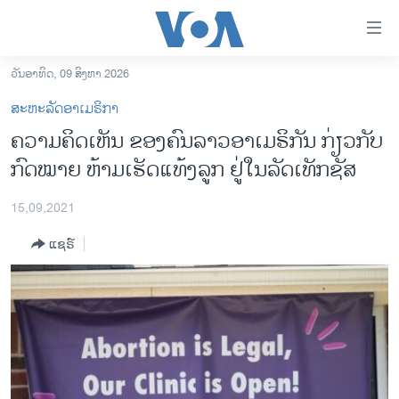
ລິ້ງ
ສຳຫລັບ
ເຂົ້າ
ວັນອາທິດ, 09 ສິງຫາ 2026
ຫາ
ໂຮມເພຈ
ສະຫະລັດອາເມຣິກາ
ຂ້າມ
ລາວ
ຄວາມຄິດເຫັນ ຂອງຄົນລາວອາເມຣິກັນ ກ່ຽວກັບ
ຂ້າມ
ອາເມຣິກາ
ກົດໝາຍ ຫ້າມເຮັດແທ້ງລູກ ຢູ່ໃນລັດເທັກຊັສ
ຂ້າມ
ໄປ
ການເລືອກຕັ້ງ ປະທານາທີບໍດີ ສະຫະລັດ 2024
ຫາ
15,09,2021
ຂ່າວ​ຈີນ
ຊອກ
ແຊຣ໌
ຄົ້ນ
ໂລກ
ເອເຊຍ
ອິດສະຫຼະພາບດ້ານການຂ່າວ
ຊີວິດຊາວລາວ
ຊຸມຊົນຊາວລາວ