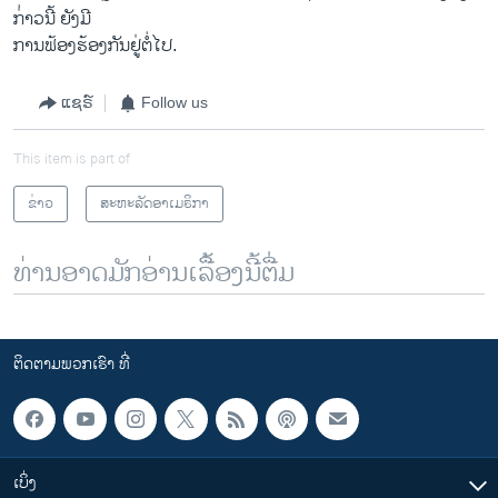
ກ່່າວນີ້ ຍັງມີ
ການຟ້ອງຮ້ອງກັນຢູ່ຕໍ່ໄປ.
ແຊຣ໌
Follow us
This item is part of
ຂ່າວ
ສະຫະລັດອາເມຣິກາ
ທ່ານອາດມັກອ່ານເລື້ອງນີ້ຕື່ມ
ຕິດຕາມພວກເຮົາ ທີ່
ເບິ່ງ