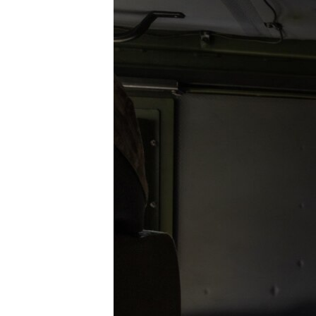
ວິທະຍາສາດ-ເທັກໂນໂລຈີ
ທຸລະກິດ
ພາສາອັງກິດ
ວີດີໂອ
ສຽງ
ລາຍການກະຈາຍສຽງ
ລາຍງານ