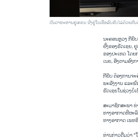
ບັນດາ​ທະຫານ​ຢູ​ເຄຣນ ນັ່ງ​ຢູ່​ໃນ​ເຮືອ​ລົບ​ຂັບ​ໄລ່​ດ້ວຍ​ຕ
ນະຄອນຫຼວງ ກີຢິບ
ຢັ້ງ​ຂອງ​ຣັດ​ເຊຍ, 
ຂອງປະເທດ ໂດຍການຕ
ເນຍ, ອີງຕາມອົງກ
ກີຢິບ ຕ້ອງການຈະສ
ພະລັງງານ ແລະພົນ
ຣັດເຊຍໃນຊ່ວງບໍ່ເທ
ສະມາຊິກສະພາ ທ່າ
ທາງອາກາດທີ່ຜະລິດ
ທາງອາກາດ ເພທຣີ
ທ່ານກ່າວຕື່ມວ່າ