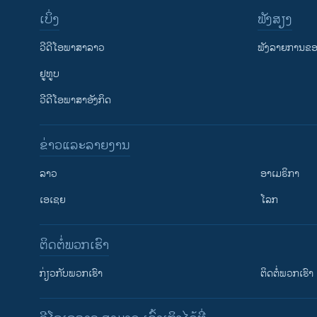
ເບິ່ງ
ຟັງສຽງ
ວີດີໂອພາສາລາວ
ຟັງລາຍການຂອງ
ຢູທູບ
ວີດີໂອພາສາອັງກິດ
ຂ່າວແລະລາຍງານ
ລາວ
ອາເມຣິກາ
ເອເຊຍ
ໂລກ
ຕິດຕໍ່ພວກເຮົາ
ກ່ຽວກັບພວກເຮົາ
ຕິດຕໍ່ພວກເຮົາ