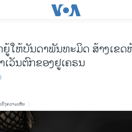
ກຍູ້​ໃຫ້​ບັນດາ​ພັນທະມິດ ​ສ້າງ​ເຂດ​ຫ
ຕາ​ເວັນ​ຕົກ​ຂອງ​ຢູ​ເຄຣນ
ພີ
ເບິ່ງຄວາມເຫັນ