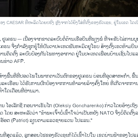
ົນ​ເອງ CAESAR ທີ່​ຜະລິດ​ໂດຍ​ຝຣັ່ງ ຫຼັງ​ຈາກ​ໄດ້​ຍິງ​ໃສ່​ທີ່ຕັ້ງຂອງຣັດ​ເຊຍ, ຢູ່​ໃນ​ເຂດ ໂ
, ຢູເຄຣນ —
ເນື່ອງຈາກຂາດ​ລະບົບຕໍ່​ຕ້ານ​ເຮືອບິນ​ທີ່ພຽງພໍ ທີ່ຈະຂັບໄລ່​ການ​ບຸກ​ໂຈ
ຢູ​ເຄຣນ ຈຶ່ງກຳລັງ​ຊຸກຍູ້ໃຫ້​ບັນດາ​ປະ​ເທດ​ພັນທະ​ມິດ​ຢູໂຣບ ສ້າງຕັ້ງເຂດຫ້າມບິ
ິດຕັ້ງ ລະບົບປ້ອງກັນໄພທາງອາກາດ​ ​ຢູ່ໃນ​ປະ​ເທດ​ເພື່ອນ​ບ້ານ​ເຊັ່ນໂປ​
ານຂ່າວ AFP.
້າງພື້ນທີ່ທີ່ປອດໄພໃນພາກຕາເວັນຕົກຂອງຢູເຄຣນ ບ່ອນທີ່ອຸດສາຫະກໍາ, ພື
ລະເຮືອນ ໄດ້ຮັບການປົກປ້ອງຈາກການທໍາລາຍລ້າງຄັ້ງໃຫຍ່ ທີ່ເກີດຈາກກາ
ົ່າໃດເດືອນທີ່ຜ່ານມາ.
ນ ໂອເລັກຊີ ກອນຈາເຣັນໂກ (Oleksiy Goncharenko) ກ່າວໂດຍອ້າງເຖິງ
 ໂດຍ ສະຫະລັດວ່າ "ຂ້າພະເຈົ້າບໍ່ເຂົ້າໃຈວ່າເປັນຫຍັງ NATO ຈຶ່ງບໍ່ຕິດຕັ້
ອັອຕ (Patriot) ລຽບຕາມແລວຊາຍແດນ ໂປແລນ."
 "ໃນທີ່ສຸດແລ້ວ, ລູກສອນໄຟຂອງຣັດເຊຍ​ກໍໄດ້ເຂົ້າໄປໃນ ເຂດນ່ານຟ້າຂອງໂ