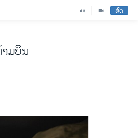
ສົດ
້າມ​ບິນ​