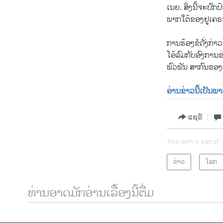
ເນຍ. ສິ່ງນີ້ຈະ
ພາກໃຕ້ຂອງຢູເຄຣ
ການຮ້ອງຂໍດັ່ງກ່າ
ໂອ້ລົມກັບອົງ​ການ
ພົວພັນ ສາກົນຂອງ
ອ່ານຂ່າວນີ້ເປັນພາ
ແຊຣ໌
This item is part of
ຂ່າວ
ໂລກ
ທ່ານອາດມັກອ່ານເລື້ອງນີ້ຕື່ມ