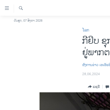
ລິ້ງ
ສຳຫລັບ
ເຂົ້າ
ຄົ້ນຫາ
ວັນສຸກ, 07 ສິງຫາ 2026
ໂຮມເພຈ
ຫາ
ໂລກ
ລາວ
ຂ້າມ
ກີຢິບ ຊຸ
ຂ້າມ
ອາເມຣິກາ
ຂ້າມ
ການເລືອກຕັ້ງ ປະທານາທີບໍດີ ສະຫະລັດ
ຢູ່​ພາກ​
ໄປ
2024
ຫາ
ຂ່າວ​ຈີນ
ຊອກ
​ອົງ​ການ​ຂ່າວ​ ເອ​ເອັ​ຟ​
ຄົ້ນ
ໂລກ
28,06,2024
ເອເຊຍ
ແຊຣ໌
ອິດສະຫຼະພາບດ້ານການຂ່າວ
ຊີວິດຊາວລາວ
ຊຸມຊົນຊາວລາວ