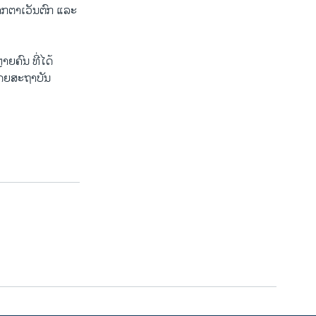
າກຕາເວັນຕົກ ແລະ
ຍຄົນ ທີ່ໄດ້
າໂດຍສະຖາບັນ