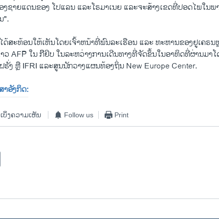
ປົກປ້ອງຊາຍແດນຂອງ ໂປແລນ ແລະໂຣມາເນຍ ແລະຈະສ້າງເຂດທີ່ປອດໄພໃນພ
ນ".
ວໄດ້ສະທ້ອນໃຫ້ເຫັນໂດຍເຈົ້າຫນ້າທີ່ພົນລະເຮືອນ ແລະ ທະຫານຂອງຢູເຄຣນຫຼາ
​ຂ່າວ AFP ໃນ ກີິຢິບ ໃນລະຫວ່າງການເດີນທາງທີ່ຈັດ​ຂຶ້ນໃນອາທິດທີ່ຜ່ານມ
ຝຣັ່ງ ຫຼື IFRI ແລະສູນນັກວາງແຜນທ້ອງຖິ່ນ New Europe Center.
ສາອັງກິດ:
ເບິ່ງຄວາມເຫັນ
Follow us
Print