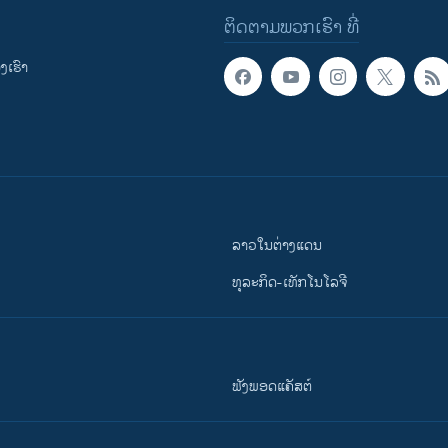
ຕິດຕາມພວກເຮົາ ທີ່
ເຮົາ
ລາວໃນຕ່າງແດນ
ທຸລະກິດ-ເທັກໂນໂລຈີ
ຟັງພອດແຄັສຕ໌