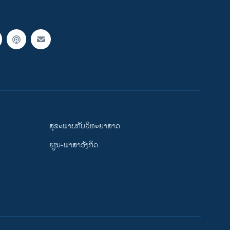
ສຸຂະພາບກັບວິທະຍາສາດ
ຮຽນ-ພາສາອັງກິດ