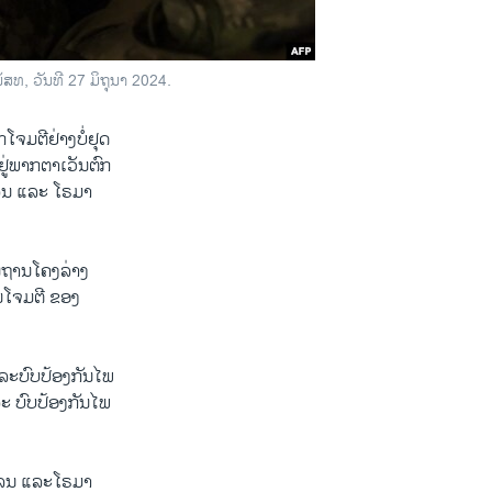
ດເນັສທ, ວັນ​ທີ 27 ມິຖຸນາ 2024.
ມ​ຕີ​ຢ່າງ​ບໍ່​ຢຸດ​
ນຢູ່​ພາກຕາເວັນຕົກ
ແລນ ​ແລະ ໂຣມາ
້ນຖານໂຄງລ່າງ
ນໂຈມຕີ ຂອງ
ລະບົບປ້ອງກັນໄພ
ງລະ ບົບປ້ອງກັນໄພ
ປແລນ ແລະໂຣມາ