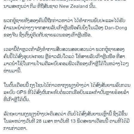
ນາ​ມສະກຸນວ່າ ກິມ ທີ່​ຖືສັນຊາດ New Zealand ນັ້ນ.
ພວກ​ຜູ້​ຊາຍ​ທັງ​ສອງ​ຄົນ​ນີ້​ຖືກ​ກ່າວ​ຫາ​ວ່າ ​ໄດ້​ທໍາ​ການ​ພົບ​ປະ​ແລະ​ໄດ້​ຮັບ​
ຄໍາ​ແນະ​ນໍາ​ຕ່າງໆ​ຈາກ​ສາຍ​ລັບ​ເກົາຫຼີ​ເໜືອ​ຄົນ​ນຶ່ງ​ໃນ​ເມືອງ Dan-Dong
ຂອງ​ຈີນ​ ຊຶ່ງ​ຕັ້ງ​ຢູ່​ຕິດ​ກັບຊາຍ​ແດນ​ຂອງ​ເກົາຫຼີ​ເໜືອ.
​ເວລາ​ນີ້​ຕໍາຫຼວດ​ກໍາລັງ​ທໍາ​ການ​ສືບສວນ​ສອບ​ສວນ​ວ່າ​ ພວກ​ຜູ້​ຊາຍສອງ​
ຄົນ​ນີ້​ໄດ້​ສົ່ງ​ອຸບປະກອນ​ ຫຼື​ຂ່າວ​ລັບ​ໃດ​ແດ່ ໃຫ້​ສາຍ​ລັບ​ເກົາຫຼີ​ເໜືອ​ ທີ່​ສາ
ມາດນໍາ​ໃຊ້​ໃນ​ການ​ໂຈມ​ຕີ​ລະບົບ​ຄອມ​ພີ​ວ​ເຕີຂອງ​ເກົາຫຼີ​ໃຕ້​ໃນ​ຫວ່າງ​ໄວໆ​
ຜ່ານ​ມາ​ນີ້.
​ໃນ​ຕົ້ນ​ເດືອນ​ນີ້ ກຸງ​ໂຊນ​ໄດ້​ກ່າວ​ຫາ​ກຸງ​ພຽງ​ຢ້າງ​ວ່າ ​ໄດ້​ສົງ​ສັນຍານລົບ​ກວນ​
ລະ​ບົບ GPS ທີ່​ໄດ້ສົ່ງຜົນ​ກະທົບຕໍ່​ພວກ​ເຮືອບິນ​ແລະ​ກໍາ​ປັ່ນຫຼາຍ​ຮ້ອຍ​ລໍາ​
ທີ່​ເກົາຫຼີ​ໃຕ້​ນັ້ນ.
ລັດຖະບານ​ກຸງ​ພຽງ​ຢ້າງ​ປະຕິ​ເສດ​ວ່າ​ ຕົນ​ບໍ່​ໄດ້​ສົ່ງ​ສັນຍານ​ເຫຼົ່າ​ນີ້ ຊຶ່ງ​ມີ​ຂຶ້ນ ​
ໃນ​ລະຫວ່າງ​ວັນ​ທີ 28 ​ເມສາ ຫາ​ວັນ​ທີ 13 ພຶດສະພາ​ເດືອນ​ນີ້ ຕາມ​ທີ່ໄດ້ມີ​
ການ​ກ່າວ​ຫາ.