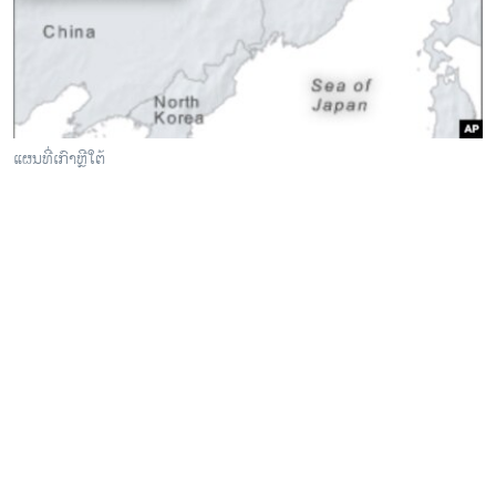
ວິທະຍາສາດ-ເທັກໂນໂລຈີ
ທຸລະກິດ
ພາສາອັງກິດ
ວີດີໂອ
ແຜນທີ່ເກົາຫຼີໃຕ້
ສຽງ
ລາຍການກະຈາຍສຽງ
ຕິດຕາມພວກເຮົາ ທີ່
ລາຍງານ
ພາສາຕ່າງໆ