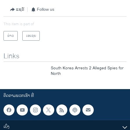
ແຊຣ໌
Follow us
This item is part of
ຂ່າວ
ເອເຊຍ
Links
South Korea Arrests 2 Alleged Spies for
North
ຕິດຕາມພວກເຮົາ ທີ່
ເບິ່ງ