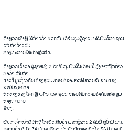
ຕໍາຫຼວດ​ເກົາຫຼີ​ໃຕ້​ກ່າວ​ວ່າ ພວກ​ຕົນ​ໄດ້​ຈັບ​ກຸມ​ຜູ້​ຊາຍ 2 ຄົນ​ໃນ​ຂໍ້​ຫາ ຖານ
ເກັບ​ກຳ​ຂ່າວ​ລັບ
​ທາງ​ທະຫານ​ໃຫ້​ເກົາຫຼີ​ເໜືອ.
ຕໍາຫຼວດ​ເວົ້າ​ວ່າ ຜູ້​ຊາຍທັງ 2 ຖືກ​ຈັບ​ກຸມ​ໃນ​ຕົ້ນ​ເດືອນ​ນີ້ ຫຼັງ​ຈາກ​ຖືກ​ກ່າວ​
ຫາ​ວ່າ ​ເກັບ​ກໍາ
​ຂ່າວ​ຂໍ້​ມູນ​ກ່ຽວ​ກັບ​ເຄື່ອງ​ອຸ​ບປະກອນ​ທີ່​ສາມາດ​ລົບ​ກວນ​ສັນຍານ​ຂອງ​
ລະບົບ​ຊອກ​ຫາ
​ທິດ​ທາງ​ຂອງໂລກ ​ຫຼື GPS ແລະ​ອຸບປະກອນ​ທີ່ມີ​ຄວາມ​ສຳຄັນ​ຫລໍ່​ແຫຼມ​
ທາງ​ທະຫານ
​ອື່ນໆ.
ບັນດາ​ເຈົ້າ​ໜ້າ​ທີ່​ເກົາຫຼີ​ໃຕ້ເປີດ​ເຜີຍ​ວ່າ ​ພວກ​ຜູ້​ຊາຍ 2 ຄົນ​ນີ້​ ຜູ້​ນຶ່ງ​ມີ ນາມ
ສະກຸນ​ວ່າ ຫຼີ ​ໄວ 74 ປີ​ແລະ​ອີກ​ຄົນ​ນຶ່ງ​ເປັນ​ນັກທຸລະກິດ​ໄວ 56 ປີ ​ແລະມີ​