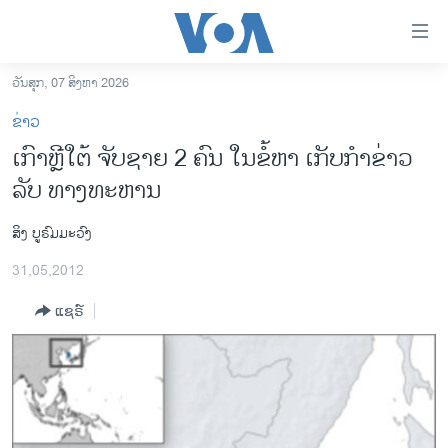
ລິ້ງ
ສຳຫລັບ
ເຂົ້າ
ວັນສຸກ, 07 ສິງຫາ 2026
ຫາ
ໂຮມເພຈ
ຂ່າວ
ຂ້າມ
ລາວ
ເກົາຫຼີໃຕ້ ຈັບຊາຍ 2 ຄົນ ໃນຂໍ້ຫາ ເກັບກໍາຂ່າວ
ຂ້າມ
ອາເມຣິກາ
ລັບ ທາງທະຫານ
ຂ້າມ
ໄປ
ການເລືອກຕັ້ງ ປະທານາທີບໍດີ ສະຫະລັດ 2024
ຫາ
ສິງ ບູຣົມມະວົງ
ຂ່າວ​ຈີນ
ຊອກ
31,05,2012
ຄົ້ນ
ໂລກ
ແຊຣ໌
ເອເຊຍ
ອິດສະຫຼະພາບດ້ານການຂ່າວ
ຊີວິດຊາວລາວ
ຊຸມຊົນຊາວລາວ