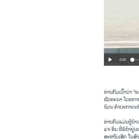
0:00
ທ່ານກິມເວົ້າວ່າ 
ພັດທະນາ ໂດຍການຈັ
ຖ້ວນ ຄຳປະກາດເໜືອ
ທ່ານກິມແມ່ນຜູ້ນຳເ
ແຈ ອິນ ທີ່ລໍຖ້າຢ
ສະຫງົບເສິກ ໃນສົ