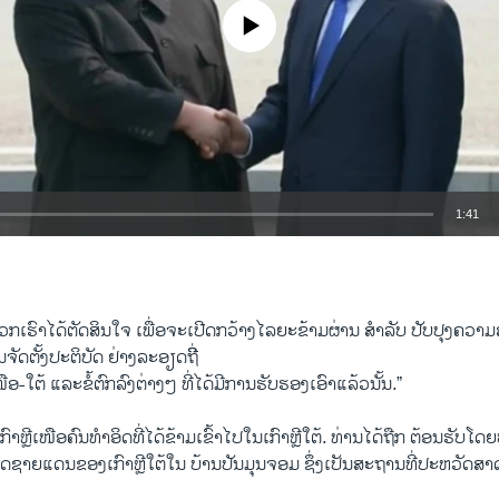
No media source currently available
1:41
EMBED
“ພວກເຮົາໄດ້ຕັດສິນໃຈ ເພື່ອຈະເປີດກວ້າງໄລຍະຂ້າມຜ່ານ ສຳລັບ ປັບປຸງຄວ
ດຕັ້ງປະຕິບັດ ຢ່າງລະອຽດຖີີ່
-ໃຕ້ ແລະຂໍ້ຕົກລົງຕ່າງໆ ທີ່ໄດ້ມີການຮັບຮອງເອົາແລ້ວນັ້ນ.”
ກົາຫຼີເໜືອຄົນທຳອິດທີ່ໄດ້ຂ້າມເຂົ້າໄປໃນເກົາຫຼີໃຕ້. ທ່ານໄດ້ຖືກ ຕ້ອນຮັບໂດຍ
ູ່ເຂດຊາຍແດນຂອງເກົາຫຼີໃຕ້ໃນ ບ້ານປັນມຸນຈອມ ຊຶ່ງເປັນສະຖານທີ່ປະຫວັດສາດ
ງ