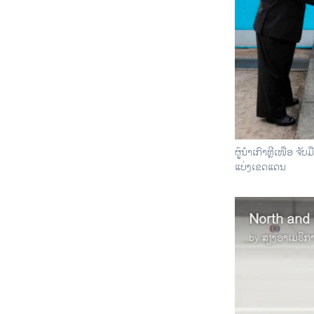
ຜູ້ນຳເກົາຫຼີເໜືອ ຈັບມື 
ແບ່ງເຂດແດນ
North and
by
ສຽງອາເມຣິກ