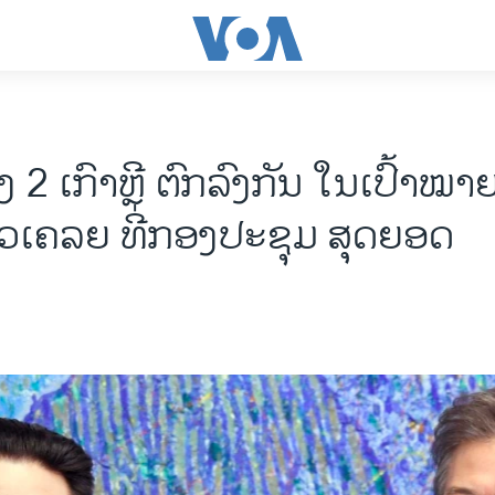
ງ 2 ເກົາຫຼີ ຕົກລົງກັນ ໃນເປົ້າໝາ
ິວເຄລຍ ທີ່ກອງປະຊຸມ ສຸດຍອດ