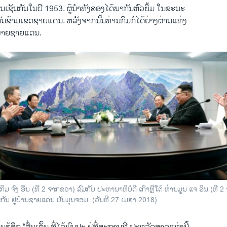
ການເຊັນກັນໃນປີ 1953. ຜູ້ນຳທັງສອງໄດ້ພາກັນຫົວຍິ້ມ ໃນຂະນະ
ກັນຂ້າມເຂດຊາຍແດນ. ຫລັງຈາກນັ້ນທ່ານກິມກໍໄດ້ຍ່າງຜ່ານແທ່ງ
ັກໝາຍຊາຍແດນ.
ານກິມ ຈົງ ອືນ (ທີ 2 ຈາກຂວາ) ລົມກັບ ປະທານາທິບໍດີ ເກົາຫຼີໃຕ້ ທ່ານມູນ ແຈ ອິນ (ທີ 
ັນ ຢູ່ບ້ານຊາຍແດນ ປັນມຸນຈອມ. (ວັນທີ 27 ເມສາ 2018)