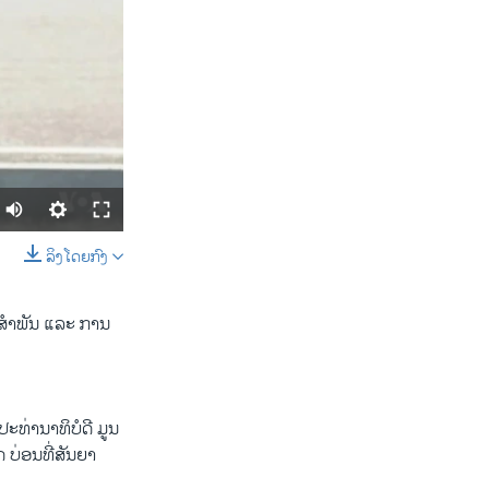
ລິງໂດຍກົງ
SHARE
າມສຳພັນ ແລະ ການ
ປະທ່ານາທິບໍດີ ມູນ
 ບ່ອນທີ່ສັນຍາ
width
px