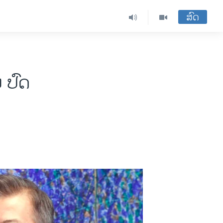
ສົດ
ຍ ປົດ