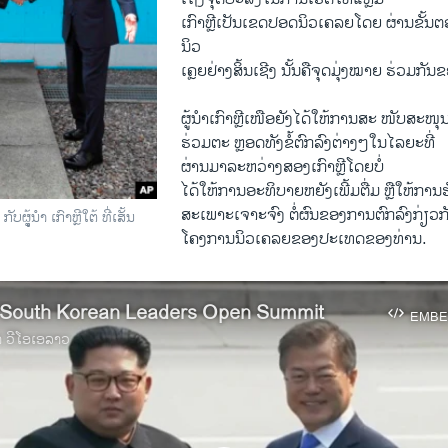
ເກົາຫຼີເປັນເຂດປອດນິວເຄລຍໂດຍ ຜ່ານຂັ້ນ
ນິວ
ເຄຼຍຢ່າງສິ້ນເຊີງ ນັ້ນຄືຈຸດມຸ່ງໝາຍ ຮ່ວມກັ
ຜູ້ນຳເກົາຫຼີເໜືອຍັງໄດ້ໃຫ້ການສະ ໜັບສະໜຸ
ຮ່ວມຕະ ຫຼອດທັງຂໍ້ຕົກລົງຕ່າງໆໃນໄລຍະທີ່
ຜ່ານມາລະຫວ່າງສອງເກົາຫຼີໂດຍບໍ່
ໄດ້ໃຫ້ການອະທິບາຍຫຍັງເພີ້ມຕື່ມ ຫຼືໃຫ້ການຮ
ສະເພາະເຈາະຈົງ ຕໍ່ຜົນຂອງການຕົກລົງກ່ຽວກ
ກັບຜູຸ້ນຳ ເກົາຫຼີໃຕ້ ທີ່ເສັ້ນ
ໂຄງການນິວເຄລຍຂອງປະເທດຂອງທ່ານ.
 South Korean Leaders Open Summit
EMBE
າ ວີໂອເອລາວ