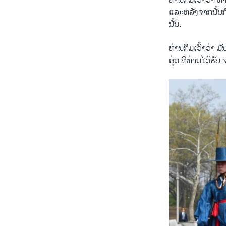
ທ່ານກິມເວົ້າວ່າ ທ່
ແລະຫລັງຈາກນັ້ນກໍ
ນັ້ນ.
ທ່ານກິມເວົ້າວ່າ ມັ
ອຸ່ນ ທີ່ທ່ານໄດ້ຮັບ