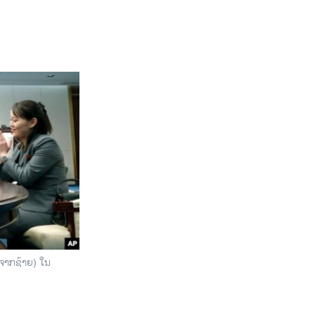
2 ຈາກຊ້າຍ) ໃນ