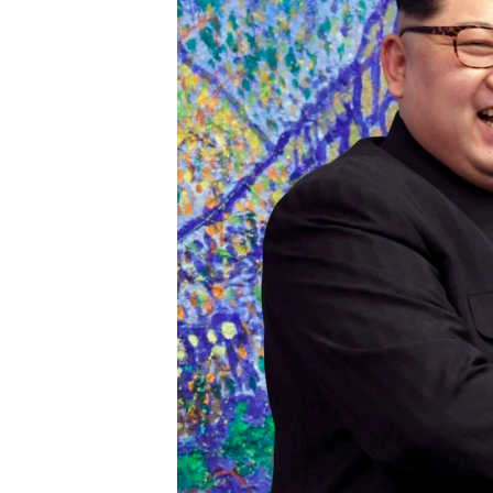
ວິທະຍາສາດ-ເທັກໂນໂລຈີ
ທຸລະກິດ
ພາສາອັງກິດ
ວີດີໂອ
ສຽງ
ລາຍການກະຈາຍສຽງ
ລາຍງານ