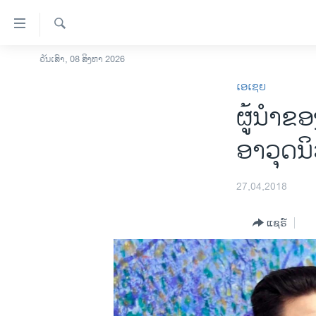
ລິ້ງ
ສຳຫລັບ
ເຂົ້າ
ຄົ້ນຫາ
ວັນເສົາ, 08 ສິງຫາ 2026
ໂຮມເພຈ
ຫາ
ເອເຊຍ
ລາວ
ຂ້າມ
ຜູ້ນຳຂອ
ຂ້າມ
ອາເມຣິກາ
ຂ້າມ
ການເລືອກຕັ້ງ ປະທານາທີບໍດີ ສະຫະລັດ
ອາວຸດນ
ໄປ
2024
ຫາ
ຂ່າວ​ຈີນ
ຊອກ
27,04,2018
ຄົ້ນ
ໂລກ
ແຊຣ໌
ເອເຊຍ
ອິດສະຫຼະພາບດ້ານການຂ່າວ
ຊີວິດຊາວລາວ
ຊຸມຊົນຊາວລາວ