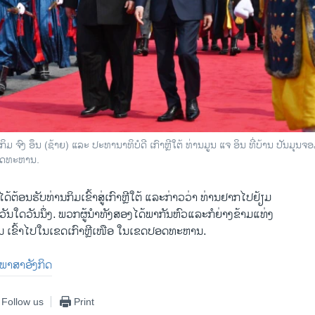
ນກິມ ຈົງ ອຶນ (ຊ້າຍ) ແລະ ປະທານາທິບໍດີ ເກົາຫຼີໃຕ້ ທ່ານມູນ ແຈ ອິນ ທີ່ບ້ານ ປັນມຸນຈອ
ດທະຫານ.
ດ້ຕ້ອນຮັບທ່ານກິມເຂົ້າສູ່ເກົາຫຼີໃຕ້ ແລະກ່າວວ່າ ທ່ານຢາກໄປຢ້ຽມ
ວັນໃດວັນນຶ່ງ. ພວກຜູ້ນຳທັງສອງໄດ້ພາກັນຫົວແລະກໍຍ່າງຂ້າມແທ່ງ
 ເຂົ້າໄປໃນເຂດເກົາຫຼີເໜືອ ໃນເຂດປອດທະຫານ.
ັນພາສາອັງກິດ
Follow us
Print