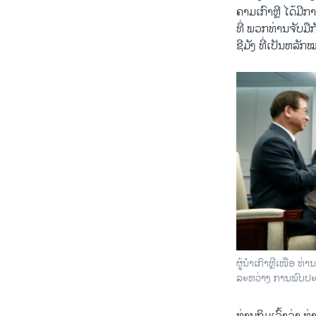
ຄາມເກົາຫຼີ ໄດ້ມີ
ທີ່ ພວກທ່ານຈັບມື
ຊີມັງ ທີ່ເປັນຫລ
ຜູ້ນຳເກົາຫຼີເໜືອ ທ່
ລະຫວ່າງ ການພົບປະກ