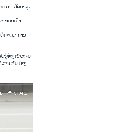
ຕອນ ການປົດອາວຸດ
ນຂອງພວກເຮົາ.
ນຕໍ່ຖະແຫຼງການ
ັບຮູ້ຢ່າງເປັນການ
ັບການທັບ ມ້າງ
D
SHARE