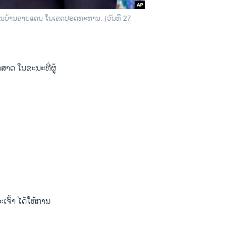
 ຊຶ່ງເປັນບ້ານຊາຍແດນ ໃນເຂດປອດທະຫານ. (ວັນທີ 27
ດສາດ ໃນຂະນະທີ່ຜູ້
ະເຈົ້າ ໄດ້ໃຫ້ການ