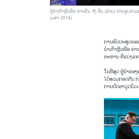
ຜູ້ນຳເກົາຫຼີເໜືອ ທ່ານກິມ ຈົງ ອຶນ (ຊ້າຍ) ຖ່າຍຮູບຮ
ເມສາ 2018)
ການພົບປະສຸດຍອດ ລ
ນຳເກົາຫຼີເໜືອ ທ່
ທະຫານ ທີ່ແບ່ງແຍ
ໃນທີ່ສຸດ ຜູ້ນຳຂອ
ໄດ້ສວມກອດກັນ ກ
ການປົດອາວຸດນິວ