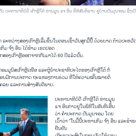
່ວມກັບ ປະທານາທິບໍດີ ເກົາຫຼີໃຕ້ ທ່ານມູນ ແຈ ອິນ ທີ່ຫໍສັນຕິພາບ ຢູ່ບ້ານປັນມຸນຈອມ
ະຫວ່າງສອງເກົາຫຼີເລີ້ມຂຶ້ນໃນຕອນເຊົ້າວັນສຸກມື້ນີ້ິ້ ດ້ວຍບາດ ກ້າວປະຫວັ
ານກິມ ຈົງ ອຶນ ໄດ້ຂ້າມ ເຂດປອດ
ກສອງເກົາຫຼີອອກຈາກກັນມາໄດ້ 60 ປີແລ້ວນັ້ນ.
ງຄອມມູນິສເກົາຫຼີເໜືອ ແລະຜູ້ນຳປະຊາທິປະໄຕຂອງເກົາຫຼີໃຕ້ ກໍ
່ອນມີການປະກາດ ຖະແຫລງການຮ່ວມ ທີ່ໃຫ້ຄວາມໝັ້ນໝາຍຕໍ່
ເຄລຍ ແລະການສ້າງສັນຕິພາບ.
ປະທານາທິບໍດີ ເກົາຫຼີໃຕ້ ທ່ານມູນ
ແຈ ອິນກ່າວຢູ່ໃນພິທີໃນອັນທີ່ເອີ້ນ
ວ່າ ຄຳປະກາດ ປັນມຸນຈອມ ໂດຍ
ເວົ້າວ່າ “ໃນມື້ນີ້ປະທານກິມ ຈົງ ອຶນ ແລະຂ້າພ
ຢືນຢັນ
ເຖິງຈຸດປະສົງໃນການເຮັດໃຫ້ແຫຼມ