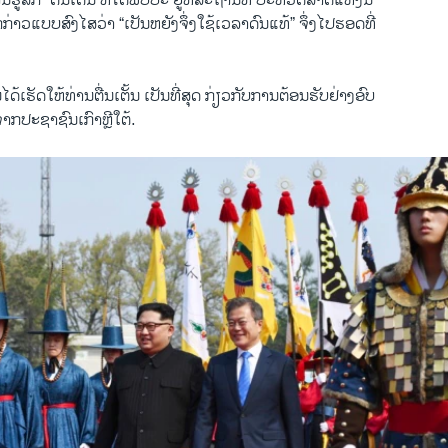
ານຮູ້ສຶກ “ຕື່ນເຕັ້ນ ທີ່ໄດ້ພົບປະ ຢູ່ທີ່ສະຖານທີ່ ປະຫວັດສາດແຫ່ງນີ້
ກ່າວແບບສົງໄສວ່າ “ເປັນຫຍັງຈຶ່ງໃຊ້ເວລາດົນແທ້” ຈຶ່ງໄປຮອດທີ່
ນໄດ້ເຮັດໃຫ້ທ່ານຕື່ນເຕັ້ນ ເປັນທີ່ສຸດ ກ່ຽວກັບການຕ້ອນຮັບຢ່າງອົບ
 ຈາກປະຊາຊົນເກົາຫຼີໃຕ້.