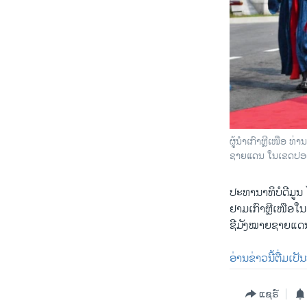
ຜູ້ນຳເກົາຫຼີເໜືອ ທ່າ
ຊາຍແດນ ໃນເຂດປອ
ປະທານາທິບໍດີມູນ ໄ
ຢາມເກົາຫຼີເໜືອໃນ
ຊີມັງໝາຍຊາຍແດນ
ອ່ານຂ່າວນີ້ຕື່ມເປ
ແຊຣ໌