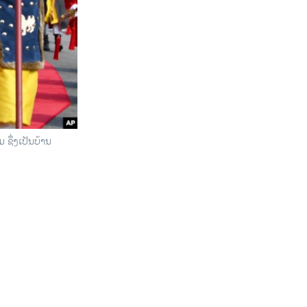
ມ ຊຶ່ງເປັນບ້ານ