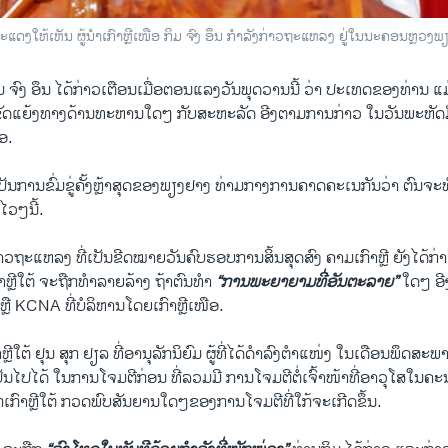
ແດງໃຫ້ເຫັນ ຜູ້ນຳເກົາຫຼີເໜືອ ກິມ ຈົງ ອຶນ ກຳລັງກ່າວຖະແຫລງ ຢູ່ໃນນະຄອນຫຼວງພຽ
 ກິມ ຈົງ ອຶນ ໄດ້ກ່າວເຕືອນເມື່ອຕອນແລງວັນພຸດວານນີ້ ວ່າ ປະເທດຂອງທ່ານ ແ
ດແຍ້ງທາງດ້ານທະຫານໃດໆ ກັບສະຫະລັດ ອີງຕາມການກ່າວ ໃນວັນພະຫັດມື້ນ
ອ.
 ເປັນການຂົ່ມຂູ່ຄັ້ງຫຼ້າສຸດຂອງພຽງຢາງ ທ່າມກາງການຄາດຄະເນກັນວ່າ ຕົນ
ໄວໆນີ້.
ວຖະແຫລງ ທີ່ເປັນຂີດໝາຍວັນຄົບຮອບການສິ້ນສຸດສົງ ຄາມເກົາຫຼີ ຍັງໄດ້ກ່າ
ຫຼີໃຕ້ ຈະຖືກທຳລາຍລ້າງ ຖ້າຕົນທຳ
“ການພະຍາຍາມທີ່ອັນຕະລາຍ”
ໃດໆ ອີ
ຫຼື KCNA ທີ່ບໍລິຫານໂດຍເກົາຫຼີເໜືອ.
ຫຼີໃຕ້ ຢຸນ ສຸກ ຢຽລ ທີ່ອານຸລັກນິຍົມ ຜູ້ທີ່ໄດ້ດຳລົງຕຳແໜ່ງ ໃນເດືອນພຶດສະພ
ປັນໄປໄດ້ ໃນການໂຈມຕີກ່ອນ ທີ່ລວມມີ ການໂຈມຕີຕໍ່ເຈົ້າໜ້າທີ່ອາວຸໂສໃ
າກເກົາຫຼີໃຕ້ ກວດພົບສັນຍານໃດໆຂອງການໂຈມຕີທີ່ໃກ້ຈະເກີດຂຶ້ນ.