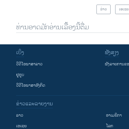
ຂ່າວ
ເອເຊຍ
ທ່ານອາດມັກອ່ານເລື້ອງນີ້ຕື່ມ
ເບິ່ງ
ຟັງສຽງ
ວີດີໂອພາສາລາວ
ຟັງລາຍການຂອງ
ຢູທູບ
ວີດີໂອພາສາອັງກິດ
ຂ່າວແລະລາຍງານ
ລາວ
ອາເມຣິກາ
ເອເຊຍ
ໂລກ