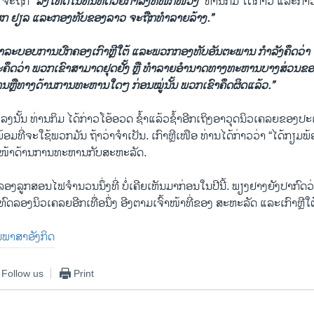
ນ ຈະຖືກ
“ລົງໂທດໃນທັນທີດ້ວຍກຳລັງທີ່ໜັກໜ່ວງ”
ທ່ານກິມ ໄດ້ກ່າວ ແລະກ່າວ
ສຸກ ຢຽລ ແລະກອງທັບຂອງລາວ ຈະຖືກທຳລາຍລ້າງ.”
້າລະບອບການປົກຄອງເກົາຫຼີໃຕ້ ແລະພວກກອງທັບອັນຕະພານ ກຳລັງຄຶດວ່າ ຈ
ຄຶດວ່າ ພວກເຂົາສາມາດຢຸດຢັ້ງ ຫຼື ທຳລາຍອຳນາດທາງທະຫານບາງສ່ວນຂອງ
ການຫຼືທາງດ້ານການທະຫານໃດໆ ກ່ອນໝູ່ນັ້ນ ພວກເຂົາຄຶດຜິດແລ້ວ.”
ນັ້ນ ທ່ານກິມ ໄດ້ກ່າວໂອ້ອວດ ຊ້ຳແລ້ວຊ້ຳອີກເຖິງອາວຸດນິວເຄ​ລຍຂອງປະ
ອມທີ່ຈະໃຊ້ພວກມັນ ຖ້າວ່າຈຳເປັນ. ເກົາຫຼີເໜືອ ທ່ານໄດ້ກ່າວວ່າ “ໄດ້ກຽມພ
ໜ້າດ້ານການທະຫານກັບສະຫະລັດ.
ົດລອງລູກສອນໄຟຈຳນວນນຶ່ງທີ່ ບໍ່ເຄີຍເຫັນມາກ່ອນໃນປີນີ້. ພຽງຢາງຍັງປາກົດ
ລອງນິວເຄ​ລຍອີກເທື່ອນຶ່ງ ອີງຕາມເຈົ້າໜ້າທີ່ຂອງ ສະຫະລັດ ແລະເກົາຫຼີໃຕ
ປັນພາສາອັງກິດ
Follow us
Print