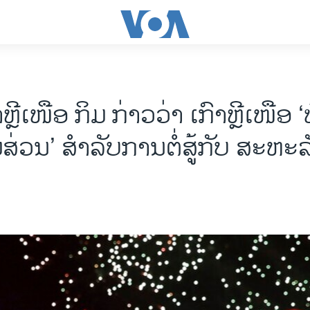
າຫຼີເໜືອ ກິມ ກ່າວວ່າ ເກົາຫຼີເໜືອ 
ມສ່ວນ’ ສຳລັບການຕໍ່ສູ້ກັບ ສະຫະລ