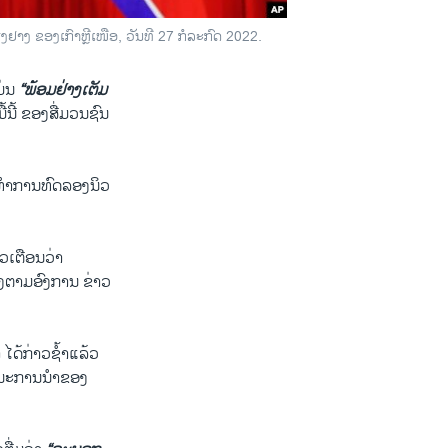
ງຢາງ ຂອງເກົາຫຼີເໜືອ, ວັນທີ 27 ກໍລະກົດ 2022.
ມ່ນ
“ພ້ອມຢ່າງເຕັມ
ີ້ ຂອງສື່ມວນຊົນ
ຈະທຳການທົດລອງນິວ
ວເຕືອນວ່າ
ງຕາມອົງການ ຂ່າວ
າ ໄດ້ກ່າວຊ້ຳແລ້ວ
ນຄະນະການນຳຂອງ