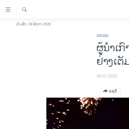
ລິ້ງ
ສຳຫລັບ
ເຂົ້າ
ຄົ້ນຫາ
ວັນເສົາ, 08 ສິງຫາ 2026
ໂຮມເພຈ
ຫາ
ເອເຊຍ
ລາວ
ຂ້າມ
ຜູ້ນຳເກົ
ຂ້າມ
ອາເມຣິກາ
ຂ້າມ
ການເລືອກຕັ້ງ ປະທານາທີບໍດີ ສະຫະລັດ
ຢ່າງເຕັ
ໄປ
2024
ຫາ
ຂ່າວ​ຈີນ
ຊອກ
28,07,2022
ຄົ້ນ
ໂລກ
ແຊຣ໌
ເອເຊຍ
ອິດສະຫຼະພາບດ້ານການຂ່າວ
ຊີວິດຊາວລາວ
ຊຸມຊົນຊາວລາວ