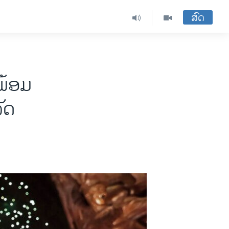
ສົດ
‘ພ້ອມ
ັດ