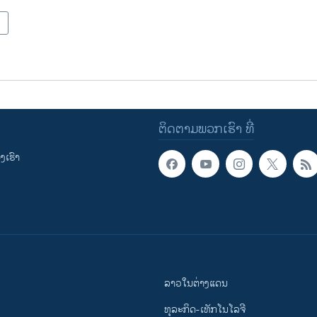
ຕິດຕາມພວກເຮົາ ທີ່
ເຮົາ
ລາວໃນຕ່າງແດນ
ທຸລະກິດ-ເທັກໂນໂລຈີ