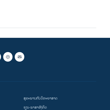
ສຸຂະພາບກັບວິທະຍາສາດ
ຮຽນ-ພາສາອັງກິດ