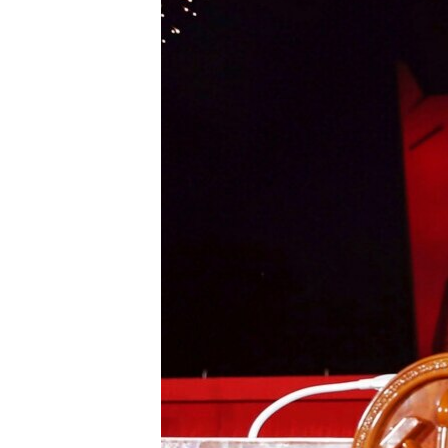
ວິທະຍາສາດ-ເທັກໂນໂລຈີ
ທຸລະກິດ
ພາສາອັງກິດ
ວີດີໂອ
ສຽງ
ລາຍການກະຈາຍສຽງ
ລາຍງານ