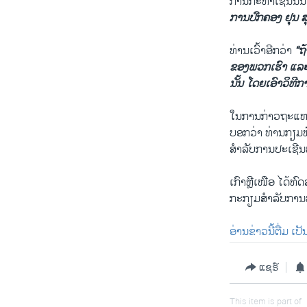
ການກະທຳເຊັ່ນນັ້
ການປົກຄອງ ຢຸນ 
ທ່ານເວົ້າອີກວ່າ
“ຖ
ຂອງພວກເຮົາ ແລະ
ນັ້ນ ໂດຍເອົາວິທີ
ໃນການກ່າວຖະແຫລງ
ບອກວ່າ ທ່ານກຽມພ້
ສຳລັບການປະເຊີນ
ເກົາຫຼີເໜືອ ໄດ້ທ
ກະກຽມສຳລັບການທົດ
ອ່ານຂ່າວນີ້ຕື່ມ ເ
ແຊຣ໌
This item is part of