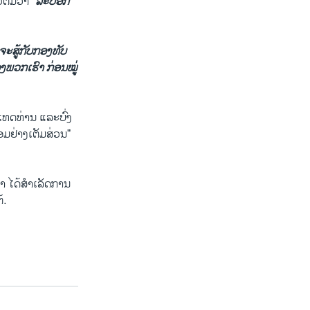
ຕື່ມວ່າ
“ລະບອກ
ະສູ້ກັບກອງທັບ
ພວກເຮົາ ກ່ອນໝູ່
ເທດທ່ານ ແລະບົ່ງ
້ອມຢ່າງເຕັມສ່ວນ”
ວ່າ ໄດ້ສຳເລັດການ
້.