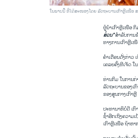
ໃນພາບນີ້ ທີ່ໄດ້ສະໜອງໂດຍ ລັດຖະບານເກົາຫຼີເໜືອ ສະ
ຜູ້ນຳເກົາຫຼີເໜືອ
ສ່່ວນ”
ສຳລັບການຂັ
ທາງການເກົາຫຼີເໜື
ຄຳເຕືອນດັ່ງກ່າວ
ເຄລຍຄັ້ງທີເຈັດ ໃນ
ທ່ານກິມ ໃນການກ່າ
ລັດຖະບານຂອງເກົາ
ຂອງສູນກາງເກົາຫຼີ 
ປະທານາທິບໍດີ ເກົາ
ຊ້ຳອີກເຖິງຄວາມເ
ເກົາຫຼີເໜືອ ຖ້າຫ