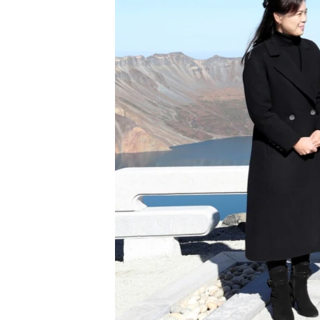
ວິທະຍາສາດ-ເທັກໂນໂລຈີ
ທຸລະກິດ
ພາສາອັງກິດ
ວີດີໂອ
ສຽງ
ລາຍການກະຈາຍສຽງ
ລາຍງານ