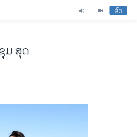
ສົດ
ຊຸມ ສຸດ