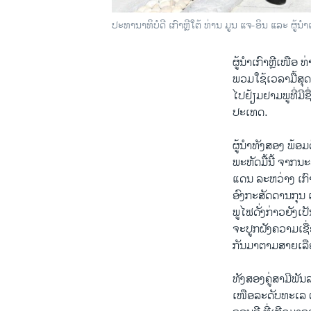
ປະທານາທິບໍດີ ເກົາຫຼີໃຕ້ ທ່ານ ມູນ ແຈ-ອິນ ແລະ ຜູ້ນຳເ
ຜູ້ນຳເກົາຫຼີເໜືອ 
ພວມໃຊ້ເວລາມື້ສ
ໄປຢ້ຽມຢາມພູທີ່ມີຊື
ປະ​ເທດ.
ຜູ້ນຳທັງສອງ ພ້ອມ
ພະ​ຫັດ​ມື້ນີ້ ຈາ
ແດນ ລະຫວ່າງ ເກົາ
ອົງກະສັດດານກຸນ ເຊ
ພູໄຟດັ່ງກ່າວຍັງເ
ຈະປູກຝັງຄວາມເຊື
ກັນມາຕາມສາຍເລື
ທັງສອງຄູ່ສາມີພັນ
ເໜືອລະດັບທະເລ ຕໍ