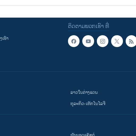
ຕິດຕາມພວກເຮົາ ທີ່
ເຮົາ
ລາວໃນຕ່າງແດນ
ທຸລະກິດ-ເທັກໂນໂລຈີ
ຟັງພອດແຄັສຕ໌