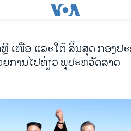
ົາຫຼີ ເໜືອ ແລະໃຕ້ ສິ້ນສຸດ ກອງປະ
ວຍການໄປ​ທ່ຽວ ພູປະຫວັດສາດ