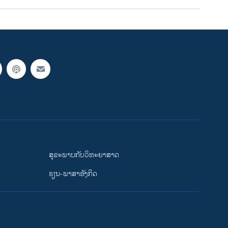
ສຸຂະພາບກັບວິທະຍາສາດ
ຮຽນ-ພາສາອັງກິດ