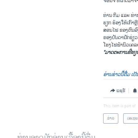
ຈອນຈີ ທີ່ເກີດມາຈ
ທ່ານ ກິມ ແລະ ທ່ານ 
ຮຽກ ຮ້ອງໃຫ້ເກົາຫ
ສອນໄຟ ຂອງຕົນລົງ
ຂອງບັນດານັກຊ່ຽວຊ
ໂຮງໄຟ​ຟ້ານິວເຄລຍ
“ມາດຕະການທີ່ທຽບ​ເ
ອ່ານຂ່າວນີ້ຕື່ມ ເ
ແຊຣ໌
This item is part of
ຂ່າວ
ເອເຊຍ
ທ່ານອາດມັກອ່ານເລື້ອງນີ້ຕື່ມ