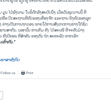
າກປາກພູໄຟ ພຽກທູ ຂະໜາດໃຫຍ່ ທີ່ໄດ້ລະເບີດຂຶ້ນໃນເມື່ອກ່ອນ.
ມູນ ໄດ້ລົງນາມ ໃນຂໍ້ຕົກລົງສະບັບນຶ່ງ ເມື່ອວັນພຸດວານນີ້ ທີ່
ຼີເໜືອ ປິດສະຖານທີ່ທົດລອງເຄື່ອງຈັກ ແລະຖານ ຍິງທົດລອງລູກ
 ຢ່າງເປັນ​ການຖາວອນ ພາຍໃຕ້ການສັງ​ເກດ​ການຢ່າງໃກ້ຊິດ
ານສາກົນ. ນອກນັ້ນ ທ່ານກິມ ຍັງ ໄດ້ສະເໜີ ທີ່ຈະທັບມ້າງ
 ຢົງບີຢອນ ທີ່ສຳຄັນ ຂອງຕົນ ຖ້າ​ ສະຫະລັດ ຫາກເອົາ
ທົ່າ​ກັນ.”
ປັນພາສາອັງກິດ
Follow us
Print