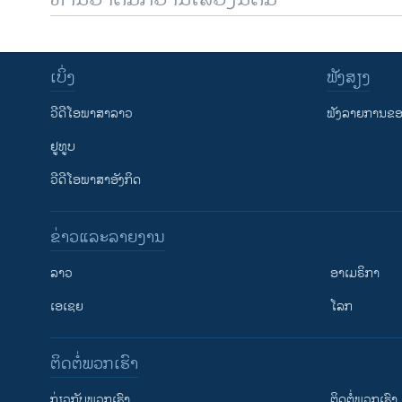
ເບິ່ງ
ຟັງສຽງ
ວີດີໂອພາສາລາວ
ຟັງລາຍການຂອງ
ຢູທູບ
ວີດີໂອພາສາອັງກິດ
ຂ່າວແລະລາຍງານ
ລາວ
ອາເມຣິກາ
ເອເຊຍ
ໂລກ
ຕິດຕໍ່ພວກເຮົາ
ກ່ຽວກັບພວກເຮົາ
ຕິດຕໍ່ພວກເຮົາ