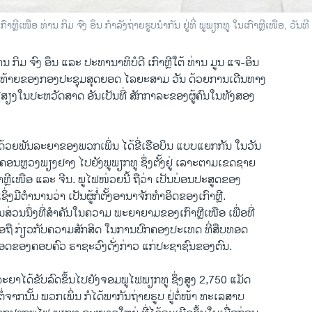
ກົາຫຼີເໜືອ ທ່ານ ກິມ ຈົງ ອຶນ ກຳລັງຖ່າຍຮູບນຳກັນ ຢູ່ທີ່ ພູພຽກທູ ໃນເກົາຫຼີເໜືອ, ວັນ
ທ່ານ ກິມ ຈົງ ອຶນ ແລະ ປະທານາທິບໍດີ ເກົາຫຼີໃຕ້ ທ່ານ ມູນ ແຈ-ອິນ
ຸດທ້າຍຂອງກອງປະຊຸມສຸດຍອດ ໄລຍະສາມ ວັນ ດ້ວຍການເດີນທາງ
່ສຽງໃນປະຫວັດສາດ ອັນ​ເປັນທີ່ ສັກກາລະ​ຂອງ​ຜູ້​ຄົນ​ໃນ​ທັງ​ສອງ​
ດ້ວຍພັນລະຍາຂອງພວກເພິ່ນ ໄດ້ຂີ່ເຮືອບິນ ແບບ​ແຍກກັນ ໃນ​ວັນ​
ກນະຄອນຫຼວງພຽງຢາງ ໄປຍັງພູພຽກທູ ຊຶ່ງຕັ້ງຢູ່ ເລາະຕາມເຂດຊາຍ
ຫຼີເໜືອ ແລະ ຈີນ. ພູໄຟໜ່ວຍນີ້ ຖືວ່າ ເປັນບ່ອນ​ປະ​ສູດຂອງ
ິ່ງມີຕຳນານວ່າ ເປັນຜູ້ກໍ່ຕັ້ງອານາຈັກທຳອິດຂອງເກົາຫຼີ.
ປັນສ່ວນນຶ່ງທີ່ສຳຄັນໃນຄວາມ ພະຍາຍາມຂອງເກົາຫຼີເໜືອ ເພື່ອທີ່
່ອຖື ກ່ຽວກັບຄວາມສັກສິດ ໃນການປົກຄອງປະເທດ ທີ່ສືບທອດ
ອດຂອງຄອບຄົວ ຣາຊະວົງດັ່ງກ່າວ ແກ່ປະຊາຊົນຂອງຕົນ.
ລະຍາໄດ້ຂັບລົດຂຶ້ນໄປຍັງຈອມພູໄຟພຽກທູ ຊຶ່ງສູງ 2,750 ແມັດ
່ຈາກນັ້ນ ພວກເພິ່ນ ກໍໄດ້ພາກັນຖ່າຍຮູບ ຢູ່ຕໍ່ໜ້າ ທະເລສາບ