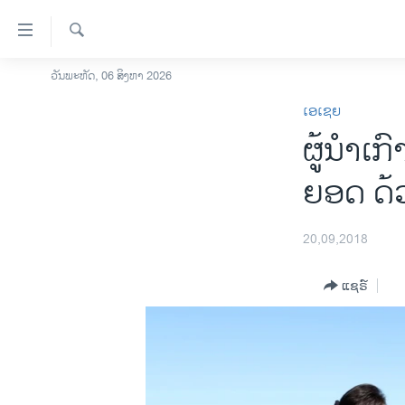
ລິ້ງ
ສຳຫລັບ
ເຂົ້າ
ຄົ້ນຫາ
ວັນພະຫັດ, 06 ສິງຫາ 2026
ໂຮມເພຈ
ຫາ
ເອເຊຍ
ລາວ
ຂ້າມ
ຜູ້ນຳເກ
ຂ້າມ
ອາເມຣິກາ
ຂ້າມ
ການເລືອກຕັ້ງ ປະທານາທີບໍດີ ສະຫະລັດ
ຍອດ ດ້
ໄປ
2024
ຫາ
ຂ່າວ​ຈີນ
ຊອກ
20,09,2018
ຄົ້ນ
ໂລກ
ແຊຣ໌
ເອເຊຍ
ອິດສະຫຼະພາບດ້ານການຂ່າວ
ຊີວິດຊາວລາວ
ຊຸມຊົນຊາວລາວ