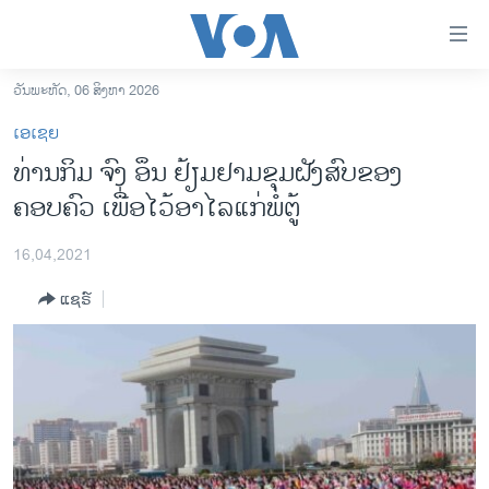
ລິ້ງ
ສຳຫລັບ
ເຂົ້າ
ວັນພະຫັດ, 06 ສິງຫາ 2026
ຫາ
ໂຮມເພຈ
ເອເຊຍ
ຂ້າມ
ລາວ
ທ່ານກິມ ຈົງ ອຶນ ຢ້ຽມຢາມຂຸມຝັງສົບຂອງ
ຂ້າມ
ອາເມຣິກາ
ຄອບຄົວ ເພື່ອໄວ້ອາໄລແກ່ພໍ່ຕູ້
ຂ້າມ
ໄປ
ການເລືອກຕັ້ງ ປະທານາທີບໍດີ ສະຫະລັດ 2024
ຫາ
16,04,2021
ຂ່າວ​ຈີນ
ຊອກ
ແຊຣ໌
ຄົ້ນ
ໂລກ
ເອເຊຍ
ອິດສະຫຼະພາບດ້ານການຂ່າວ
ຊີວິດຊາວລາວ
ຊຸມຊົນຊາວລາວ