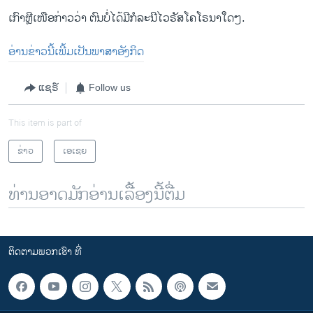
ເກົາຫຼີເໜືອກ່າວວ່າ ຕົນບໍ່ໄດ້ມີກໍລະນີໄວຣັສໂຄໂຣນາໃດໆ.
ອ່ານຂ່າວນີ້ເພີ້ມເປັນພາສາອັງກິດ
ແຊຣ໌
Follow us
This item is part of
ຂ່າວ
ເອເຊຍ
ທ່ານອາດມັກອ່ານເລື້ອງນີ້ຕື່ມ
ຕິດຕາມພວກເຮົາ ທີ່