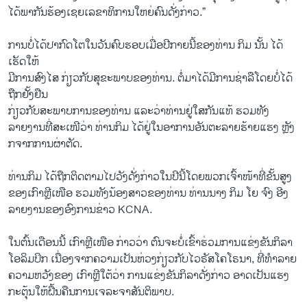
ໄດ້ພາກັນຮ້ອງເຊຍເລຂາທິການໃຫຍ່ຄົນດັ່ງກ່າວ.”
ການບໍ່ໄດ້ປາກົດໂຕໃນວັນຄົບຮອບເມື່ອປີກາຍນີ້ຂອງທ່ານ ກິມ ນັ້ນ ໄດ້
ເຮັດໃຫ້
ມີການສົງໄສ ກ່ຽວກັບສຸຂະພາບຂອງທ່ານ. ຕໍ່ມາໄດ້ມີການຊ່າລືໂດຍບໍ່ໄດ້
ຖືກຢັ້ງຢືນ
ກ່ຽວກັບສະພາບການຂອງທ່ານ ແລະວ່າທ່ານຢູ່ໃສກັນແທ້ ຮວມທັງ
ລາຍງານທີ່ສະເໜີວ່າ ທ່ານກິມ ໄດ້ຢູ່ໃນອາການອັນຕະລາຍຮ້າຍແຮງ ຫຼັງ
ກຈາກການຜ່າຕັດ.
ທ່ານກິມ ໄດ້ຖືກຕິດຕາມໄປວັງດັ່ງກ່າວໃນປີນີ້ໂດຍພວກເຈົ້າໜ້າທີ່ຂັ້ນສູງ
ຂອງເກົາຫຼີເໜືອ ຮວມທັງນ້ອງສາວຂອງທ່ານ ທ່ານນາງ ກິມ ໂຍ ຈົງ ອີງ
ລາຍງານຂອງອົງການຂ່າວ KCNA.
ໃນຕົ້ນເດືອນນີ້ ເກົາຫຼີເໜືອ ກ່າວວ່າ ຕົນຈະບໍ່ເຂົ້າຮ່ວມການແຂ່ງຂັນກິລາ
ໂອລິມປິກ ເນື່ອງຈາກຄວາມເປັນຫ່ວງກ່ຽວກັບໄວຣັສໂຄໂຣນາ, ທີ່ທຳລາຍ
ຄວາມຫວັງຂອງ ເກົາຫຼີໃຕ້ວ່າ ການແຂ່ງຂັນກິລາດັ່ງກ່າວ ອາດເປັນແຮງ
ກະຕຸ້ນໃຫ້ຝື້ນຄືນການເຈລະຈາສັນຕິພາບ.