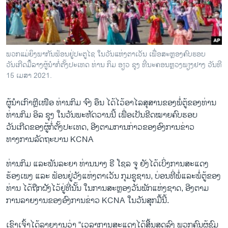
ວິທະຍາສາດ-ເທັກໂນໂລຈີ
ທຸລະກິດ
ພາສາອັງກິດ
ພວກແມ່ຍິງພາກັນຟ້ອນຢູ່ປະຕູໄຊ ໃນວັນແຫ່ງຕາເວັນ ເພື່ອສະຫຼອງຄົບຮອບ
ວີດີໂອ
ວັນເກີດມື້ລາງຜູ້ນໍາກໍ່ຕັ້ງປະເທດ ທ່ານ ກິມ ອຽວ ຊຸງ ທີ່ນະຄອນຫຼວງພຽງຢາງ ວັນທີ
15 ເມສາ 2021.
ສຽງ
ຜູ້ນຳເກົາຫຼີເໜືອ ທ່ານກິມ ຈົງ ອຶນ ໄດ້ໄວ້ອາໄລສຸສານຂອງພໍ່ຕູ້ຂອງທ່ານ
ລາຍການກະຈາຍສຽງ
ຕິດຕາມພວກເຮົາ ທີ່
ທ່ານກິມ ອິລ ຊຸງ ໃນວັນພະຫັດວານນີ້ ເພື່ອເປັນຂີດໝາຍຄົບຮອບ
ລາຍງານ
ວັນເກີດຂອງຜູ້ກໍ່ຕັ້ງປະເທດ, ອີງຕາມການກ່າວຂອງອົງການຂ່າວ
ທາງການລັດຖະບານ KCNA
ພາສາຕ່າງໆ
ທ່ານກິມ ແລະພັນລະຍາ ທ່ານນາງ ຣີ ໂຊລ ຈູ ຍັງໄດ້ເບິ່ງການສະແດງ
ຮ້ອງເພງ ແລະ ຟ້ອນຢູ່ວັງແຫ່ງຕາເວັນ ກຸມຊູຊານ, ບ່ອນທີ່ພໍ່ແລະພໍ່ຕູ້ຂອງ
ທ່ານ ໄດ້ຖືກຝັງໄວ້ຢູ່ທີ່ນັ້ນ ໃນການສະຫຼອງວັນພັກແຫ່ງຊາດ, ອີງຕາມ
ການລາຍງານຂອງອົງການຂ່າວ KCNA ໃນວັນສຸກມື້ນີ້.
ເຂົາເຈົ້າໄດ້ລາຍງານວ່າ “ເວລາການສະແດງໄດ້ສິິ້ນສຸດລົງ ພວກຄົນຜູ້ຊົມ