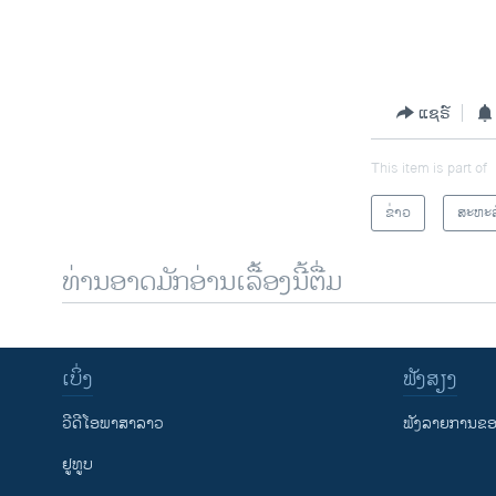
ແຊຣ໌
This item is part of
ຂ່າວ
ສະຫະລ
ທ່ານອາດມັກອ່ານເລື້ອງນີ້ຕື່ມ
ເບິ່ງ
ຟັງສຽງ
ວີດີໂອພາສາລາວ
ຟັງລາຍການຂອງ
ຢູທູບ