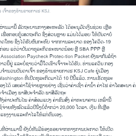
 ເຈົ້າຂອງຮ້ານຂາຍກາເຟ KSJ.
ຜ່ານມານີ້ ລັດຖະບານກາງສະຫະລັດ ໄດ້ອະນຸມັດເງິນຊ່ວຍ ເຫຼືອ
າ ເພື່ອກອບກູ້ເສດຖະກິດ ຊຶ່ງສ່ວນຫຼາຍ ແມ່ນໄດ້ມອບ ໃຫ້ບັນດາບໍ
ໜາດໃຫຍ ຊຶ່ງໄດ້ຮັບຜົນກະທົບ ຈາກການລະບາດ ຂອງໂຄວິດ-19
ໄປກ່ອນ ແຕ່ວ່າບັນດາທຸລະກິດຂະໜາດນ້ອຍ ຫຼື SBA PPP ຫຼື
Association Paycheck Protec-tion Packet ຍັງພາກັນລໍຖ້າ
ກ່າວນີ້ຢູ່ ແລະບໍ່ຊາບວ່າມື້ໃດເຂົາເຈົ້າຈະໄດ້ຮັບ. ທ່ານແຄວິນ ກອງ
ງໃນຈຳນວນບັນດາເຈົ້າ ຂອງຮ້ານຂາຍກາເຟ KSJ Cafe ຢູ່ເມືອງ
shington ທີ່ເປີດທຸລະກິດມາໄດ້ 10 ປີນີ້ແລ້ວ. ການເຮັດທຸລະ
້ອງໄດ້ ເສຍຄ່າໃຊ້ຈ່າຍຫຼາຍຢ່າງ ເຊັ່ນວ່າຄ່າເຊົ່າ ຄ່ານໍ້າ ຄ່າໄຟ ຄ່າໂຄສະນາ
ຈຳເມືອງ ພາສີປະຈຳລັດ ພາສີລັດຖະ
ຄ່າປະກັນໄພ ຄ່າສ້ອມແປງ ຄ່າຂົນສົ່ງ ຄ່າທະນາຄານ ເຫລົ່ານີ້
້ຈ່າຍທັງໝົດແລ້ວປີນຶ່ງບໍ່ຕໍ່າກວ່າ 20,000 ໂດລາ. ເງິນ ທີ່ເຫຼືອ
ັນຄ່າແຮງງານແລະກຳໄລໃຫ້ແກ່ຕົນເອງ.
ີ່ຜ່ານມານີ້ ຍັງບໍ່ທັນມີຮ່ອງຮອຍຈາກທາງການປະກາດ ໃຫ້ເປີດ