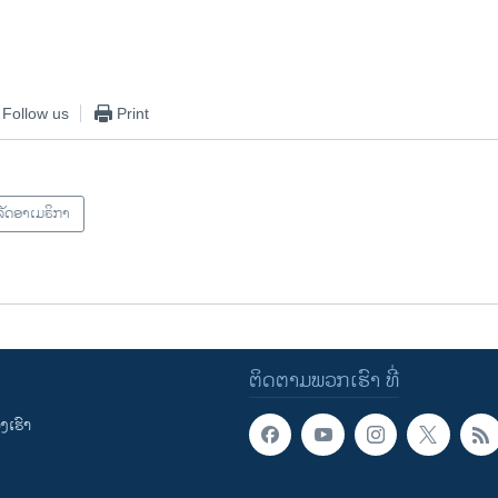
EMBED
Follow us
Print
ັດອາເມຣິກາ
ຕິດຕາມພວກເຮົາ ທີ່
ເຮົາ