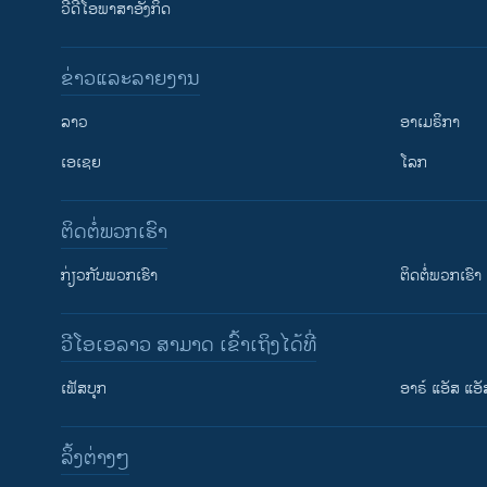
ວີດີໂອພາສາອັງກິດ
ຂ່າວແລະລາຍງານ
ລາວ
ອາເມຣິກາ
ເອເຊຍ
ໂລກ
ຕິດຕໍ່ພວກເຮົາ
ກ່ຽວກັບພວກເຮົາ
ຕິດຕໍ່ພວກເຮົາ
ວີໂອເອລາວ ສາມາດ ເຂົ້າເຖິງໄດ້ທີ່
ເຟັສບຸກ
ອາຣ໌ ແອັສ ແອັ
​ລິ້ງ​ຕ່າງໆ
ຕິດຕາມພວກເຮົາ ທີ່