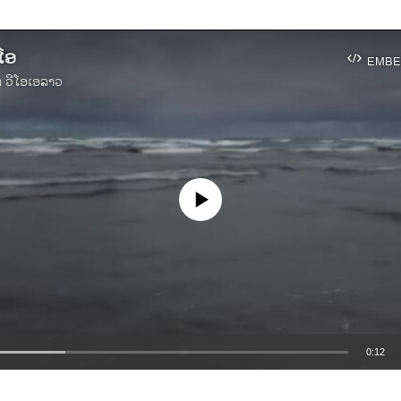
ີໂອ
EMBE
າ ວີໂອເອລາວ
No media source currently available
0:12