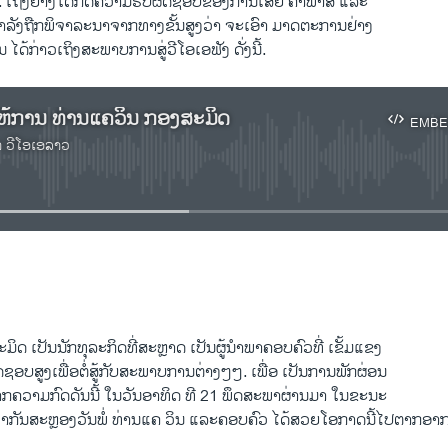
້. ເຖິງຢ່າງໃດກໍດີຄວາມຮັບຜິດຊອບຂອງການເສຍ ຄ່າພາສີ ແລະ
ກຳລັງຖືກພິຈາລະນາຈາກທາງຂັ້ນສູງວ່າ ຈະເອົາ ມາດຕະການຢ່າງ
ິນ ໄດ້ກ່າວເຖິງສະພາບການສູ່ວີໂອເອຟັງ ດັ່ງນີ້.
ໃຫ້ການ ທ່ານແຄວິນ ກອງສະມິດ
EMBE
າ ວີໂອເອລາວ
No media source currently available
EMBED
ິດ ເປັນນັກທຸລະກິດທີ່ສະຫຼາດ ເປັນຜູ້ນຳພາຄອບຄົວທີ່ ເຂັ້ມແຂງ
ອບສູງເພື່ອຕໍ່ສູ້ກັບສະພາບການຕ່າງໆໆ. ເພື່ອ ເປັນການພັກຜ່ອນ
ກຄວາມກົດດັນນີ້ ໃນວັນອາທິດ ທີ 21 ພຶດສະພາຜ່ານມາ ໃນຂະນະ
ພາກັນສະຫຼອງວັນພໍ່ ທ່ານແຄ ວິນ ແລະຄອບຄົວ ໄດ້ສວຍໂອກາດນີ້ໄປຕາກອາ