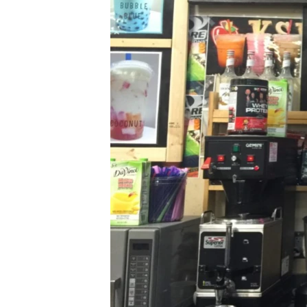
ວິທະຍາສາດ-ເທັກໂນໂລຈີ
ທຸລະກິດ
ພາສາອັງກິດ
ວີດີໂອ
ສຽງ
ລາຍການກະຈາຍສຽງ
ລາຍງານ