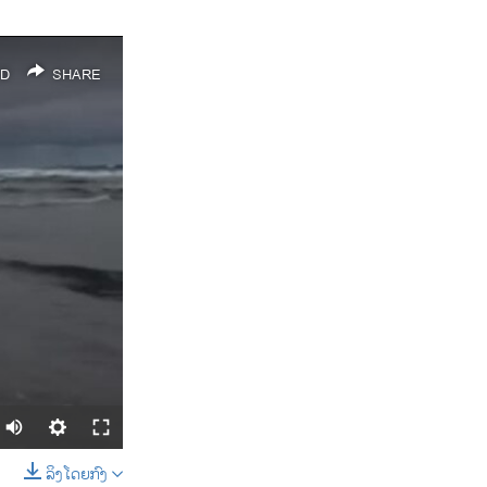
D
SHARE
ລິງໂດຍກົງ