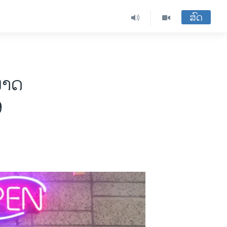
ສົດ
ໜາດ
9