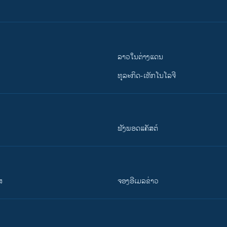
ລາວໃນຕ່າງແດນ
ທຸລະກິດ-ເທັກໂນໂລຈີ
ຟັງພອດແຄັສຕ໌
ສ
ຈອງອີເມລຂ່າວ