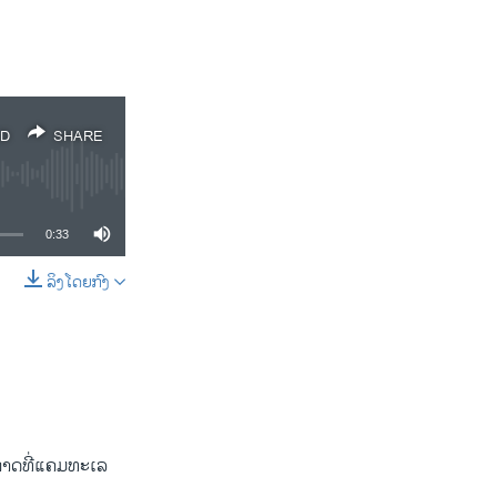
D
SHARE
0:33
ລິງໂດຍກົງ
SHARE
ກາດທີ່ແຄມທະເລ