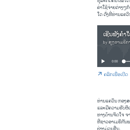
ທຸລະກິດຄືນໃໝ່ໄດ
ຄ່າໃຊ້ຈ່າຍຕ່າງໆ
ໃດ ດັ່ງທີ່ທ່ານແຄວ
ເຊີນຟັງຄຳ
by
ສຽງອາເມຣິກ
0:00
ຄລິກເພື່ອເປີດ
ທ່ານແຄວິນ ກອງສະມ
ແລະມີຄວາມຮັບຜິດຊ
ທາງດ້ານຈິດໃຈ ຈາ
ທີ່ຊາວອາເມຣິກັນ
ຢ່າງມ່ວນຊື່ນ.