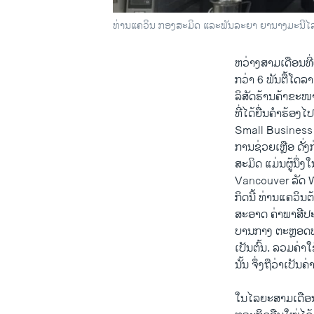
ທ່ານແຄວິນ ກອງສະມິດ ແລະພັນລະຍາ ຍານາງມະນີໄລ
ຫວ່າງສາມເດືອນທີ່
ກວ່າ 6 ພັນຕື້ໂດລ
ລິສັດຮ້ານຄ້າຂະ
ທີ່ໄດ້ຍື່ນຄຳຮ້ອງ
Small Business 
ການຊ່ວຍເຫຼືອ ດັ່ງ
ສະມິດ ແມ່ນຜູ້ນຶ່
Vancouver ລັດ Wa
ກິດນີ້ ທ່ານແຄວິນຕ
ສະອາດ ຄ່າພາສີປະ
ບານກາງ ຕະຫຼອດທັງ
ເປັນຕົ້ນ. ລວມຄ່າໃຊ
ນັ້ນ ຈຶ່ງຖືວ່າເປ
ໃນໄລຍະສາມເດືອນທ