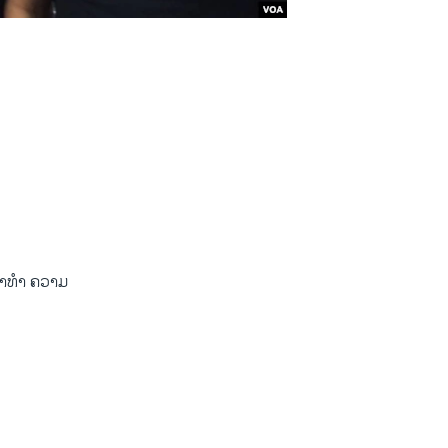
 ຄ່າທຳ ຄວາມ