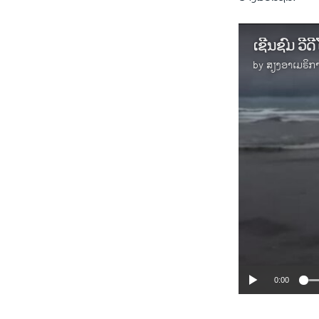
ເຊີນຊົມ ວີດ
by
ສຽງອາເມຣິກ
0:00