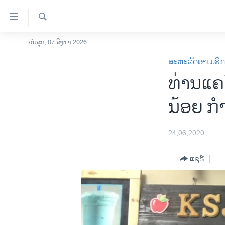
ລິ້ງ
ສຳຫລັບ
ເຂົ້າ
ຄົ້ນຫາ
ວັນສຸກ, 07 ສິງຫາ 2026
ໂຮມເພຈ
ຫາ
ສະຫະລັດອາເມຣິ
ລາວ
ຂ້າມ
ທ່ານແຄ
ຂ້າມ
ອາເມຣິກາ
ຂ້າມ
ການເລືອກຕັ້ງ ປະທານາທີບໍດີ ສະຫະລັດ
ນ້ອຍ ກຳ
ໄປ
2024
ຫາ
ຂ່າວ​ຈີນ
ຊອກ
24,06,2020
ຄົ້ນ
ໂລກ
ແຊຣ໌
ເອເຊຍ
ອິດສະຫຼະພາບດ້ານການຂ່າວ
ຊີວິດຊາວລາວ
ຊຸມຊົນຊາວລາວ