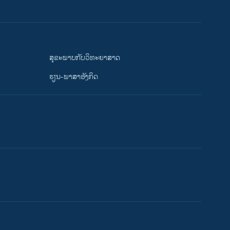
ສຸຂະພາບກັບວິທະຍາສາດ
ຮຽນ-ພາສາອັງກິດ