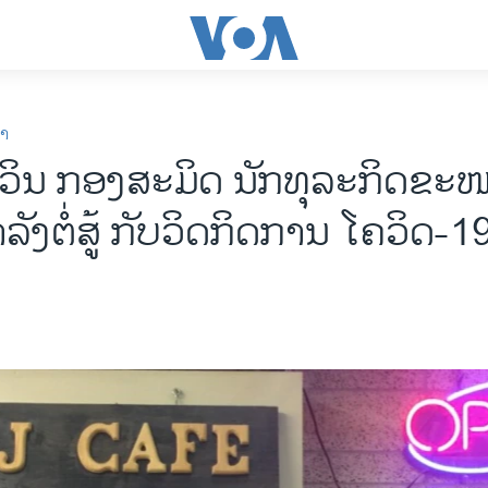
ກາ
ວິນ ກອງສະມິດ ນັກທຸລະກິດຂະ
ລັງຕໍ່ສູ້ ກັບວິດກິດການ ໂຄວິດ-1