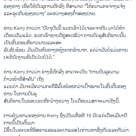
ຊ່ອງ​ທາງ ​ເພື່ອ​ໃຫ້​ບັນລຸ​ການ​ຕົກລົງ ​ທີ່​ສາມາດ “​ໃຫ້​ຄວາມ​ກະຈ່າງ​ແຈ້ງ ​
ແລະ​ອຸດ​ຕັນຊ່ອງ​ຫວ່າງ” ລະຫວ່າງສອງ​ກໍ້າ​ສອງ​ຝ່າຍ.
ທ່ານ Kerry ກ່າວ​ວ່າ​ “ປັດຈຸບັນ​ນີ້ ພວກ​ເຮົາ​ໄດ້​ເຈລະຈາ​ກັນ ມາ​ໄດ້ຫ້າ​
ເດືອນເຕັມແລ້ວ. ພວກ​ເຮົາ​ຊາບ​ດີ​ຢູ່​ສະ​ເໝີ​ວ່າ ການ​ບັນລຸ​ສັນຕິ​ພາບນັ້ນ​
ເປັນຂັ້ນຕອນທີ່ຍາວ​ນານແລະສະ
ລັບຊັບຊ້ອນ. ມັນ​ເປັນ​ຫົນທາງ​ຫຍຸ້ງຍາກ​ລໍາບາກ. ​ແຕ່​ວ່າມັນ​ບໍ່​ແມ່ນ​ການ​
ປະຕິບັດ​ງານທີ່​ເປັນ​ໄປ​ບໍ່​ໄດ້.”
ທ່ານ Kerry ກ່າວ​ວ່າ ຮ່າງ​ຂໍ້​ຕົກລົງ ອາດ​ຈະ​ເປັນ “ການ​ບັນລຸ​ຄວາມ​
ກ້າວໜ້າ​ທີ່​ສໍາຄັນ” ​ເຖິງ
ແມ່ນ​ວ່າ ມັນ​ຈະ​ມີ​ຄວາມ​ກະຕືລື​ລົ້ນ​ໜ້ອຍ​ກວ່າ​ເປົ້າ​ໝາຍໃນ​ຂັ້ນ​ຕົ້ນຂອງ​
ທ່ານ ​ໃນ​ການບັນລຸ
ສັນ​ຕິ​ພາບ​ໃນ​ຂອບ​ເຂດ​ທີ່​ກວ້າງຂວາງ ໃນ​ເດືອນ​ເມສາຈະ​ມາ​ເຖິງ​ນີ້.
ການ​ຢ້ຽມຢາ​ມຂອງ​ທ່ານ ​Kerry ຊຶ່ງເປັນ​ເທື່ອ​ທີ 10 ນັບ​ແຕ່​ເດືອນ​ມີນາປີ​
ກາຍນີ້​ເປັນຕົ້ນມາ​
ມີ​ຂຶ້ນໃນ​ຂະນະ​ທີ່ອິສຣາ​ແອ​ລແລະ​ປາ​ແລ​ສ​ໄຕກ່າວ​ຫາ​ຊຶ່ງ​ກັນ​ແລ​ະກັນວ່າ