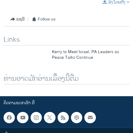
ລິງໂດຍກົງ
ແຊຣ໌
Follow us
Links
Kerry to Meet Israel, PA Leaders as
Peace Talks Continue
ທ່ານອາດມັກອ່ານເລື້ອງນີ້ຕື່ມ
ຕິດຕາມພວກເຮົາ ທີ່