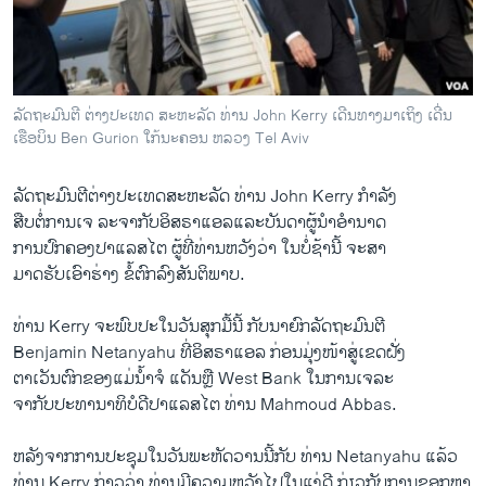
ວິທະຍາສາດ-ເທັກໂນໂລຈີ
ທຸລະກິດ
ພາສາອັງກິດ
ລັດຖະມົນຕີ ຕ່າງປະເທດ ສະຫະລັດ ທ່ານ John Kerry ເດີນທາງມາເຖິງ ເດີ່ນ
ວີດີໂອ
ເຮືອບິນ Ben Gurion ໃກ້ນະຄອນ ຫລວງ Tel Aviv
ສຽງ
ລັດຖະມົນ​ຕີ​ຕ່າງປະ​ເທດສະຫະລັດ ທ່ານ John Kerry ກຳລັງ
ລາຍການກະຈາຍສຽງ
ສືບ​ຕໍ່​ການ​ເຈ ລະຈາກັບອິສຣາ​ແອ​ລແລະ​ບັນດາ​ຜູ້​ນໍາ​ອຳນາດ
ຕິດຕາມພວກເຮົາ ທີ່
​ການ​ປົກຄອງປາ​ແລ​ສໄຕ ຜູ້​ທີ່​ທ່ານ​ຫວັງ​ວ່າ ​ໃນ​ບໍ່​ຊ້າ​ນີ້ ​ຈະ​ສາ​
ລາຍງານ
ມາດຮັບ​ເອົາ​ຮ່າງ ​ຂໍ້ຕົກລົງ​ສັນຕິພາບ.
ທ່ານ Kerry ຈະ​ພົບ​ປະໃນວັນ​ສຸກ​ມື້​ນີ້ ກັບນາຍົກລັດຖະມົນຕີ
ພາສາຕ່າງໆ
Benjamin Netanyahu ທີ່ອິສຣາ​ແອ​ລ ກ່ອນ​ມຸ່ງ​ໜ້າ​ສູ່​ເຂດ​ຝັ່ງ
​ຕາ​ເວັນ​ຕົກ​ຂອງ​ແມ່​ນໍ້າ​ຈໍ ​ແດັນ​ຫຼື West Bank ​ໃນ​ການ​ເຈລະ
ຈາ​ກັບປະທານາທິບໍດີປາ​ແລ​ສໄຕ ທ່ານ Mahmoud Abbas.
ຫລັງ​ຈາກການ​ປະຊຸມ​ໃນ​ວັນ​ພະຫັດ​ວານ​ນີ້ກັບ ທ່ານ Netanyahu ​ແລ້ວ
ທ່ານ Kerry ກ່າວ​ວ່າ ທ່ານມີ​ຄວາມ​ຫວັງໄປ​ໃນ​ແງ່​ດີ ກ່ຽວ​ກັບ​ການ​ຊອກ​ຫາ