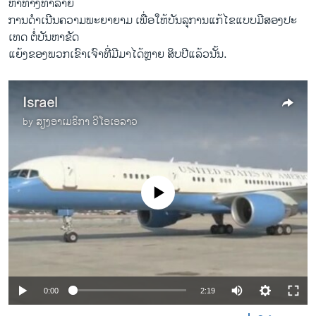
ຫາ​ທາງ​ທຳລາຍ
ການ​ດຳ​ເນີນ​ຄວາມພະຍາຍາມ ​ເພື່ອ​ໃຫ້​ບັນລຸ​ການ​ແກ້​ໄຂແບບ​ມີສອງ​ປະ​
ເທດ ຕໍ່​ບັນຫາ​ຂັດ​
ແຍ້​ງຂອງ​ພວກ​ເຂົາ​ເຈົາທີ່ມີ​ມາ​ໄດ້​ຫຼາຍ ສິບ​ປີ​ແລ້ວນັ້ນ.
Israel
by
ສຽງອາເມຣິກາ ວີໂອເອລາວ
No media source currently available
0:00
2:19