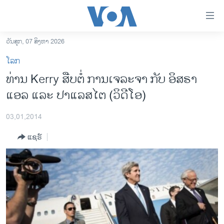
ລິ້ງ
ສຳຫລັບ
ເຂົ້າ
ວັນສຸກ, 07 ສິງຫາ 2026
ຫາ
ໂຮມເພຈ
ໂລກ
ຂ້າມ
ລາວ
ທ່ານ Kerry ສືບຕໍ່ ການເຈລະຈາ ກັບ ອິສຣາ
ຂ້າມ
ອາເມຣິກາ
ແອລ ແລະ ປາແລສໄຕ (ວິດີໂອ)
ຂ້າມ
ໄປ
ການເລືອກຕັ້ງ ປະທານາທີບໍດີ ສະຫະລັດ 2024
ຫາ
03,01,2014
ຂ່າວ​ຈີນ
ຊອກ
ແຊຣ໌
ຄົ້ນ
ໂລກ
ເອເຊຍ
ອິດສະຫຼະພາບດ້ານການຂ່າວ
ຊີວິດຊາວລາວ
ຊຸມຊົນຊາວລາວ