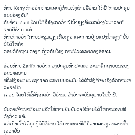
ທ່ານ Kerry ກ່າວ​ວ່າ ທ່ານ​ແລະ​ຄູ່​ຕໍາ​ແໜ່ງ​ຝ່າຍ​ອີຣ່ານ ໄດ້​ມີ “ການ​ປະ​ຊຸມ
ແບບສ້າງສັນ”
ກັບ​ທ່ານ Zarif ໂດຍໃຫ້​ຂໍ້​ສັງ​ເກດ​ວ່າ “ມີ​ນໍ້າ​ສຽງທີ່​ແຕກຕ່າງໄປຫລາຍ”
ຈາກອີຣ່ານ. ແຕ່
ທ່ານ​ກ່າວ​ວ່າ “ການ​ປະຊຸມພຽງ​ເທື່ອ​ດຽວ ​ແລະ​ການ​ປ່ຽນ​ແປງ​ນໍ້າ​ສຽງ” ນັ້ນ
ບໍ່​ໄດ້​ໃຫ້​ຄໍາ
​ຕອບ​ຕໍ່ຄໍາ​ຖາມຕ່າງໆ ກ່ຽວ​ກັບ​ໂຄງ ການ​ນິວ​ເຄລຍຂອງ​ອີຣ່ານ​. ​
ສ່ວນທ່ານ Zarif ​ກ່າວ​ວ່າ ກອງ​ປະ​ຊຸມ​ຫ້າ​ປະ​ເທດ ສະມາ​ຊິກ​ຖາວອນຂອງ
ສະພາ​ຄວາມ
ໝັ້ນຄົງສະຫະ​ປະຊາ​ຊາດ ​ແລະ​ເຢຍລະ​ມັນ ​ໄດ້​ຕົກລົງທີ່​ຈະ​ເລັ່ງລັດ​ການ​ເຈ
ລະຈ​ານິວ​
ເຄລຍ ​ໂດຍໃຫ້​ຂໍ້​ສັງ​ເກ​ດວ່າ ອີຣ່ານ​ຫວັງ​ວ່າຈະ​ບັນລຸ​ພາຍ​ໃນ​ນຶ່ງ​ປີ.
ບັນດາ​ເຈົ້າ​ໜ້າ​ທີ່ສະຫະລັດໃຫ້ການ​ຢືນຢັນ​ວ່າ ອີຣ່ານ​ໄດ້​ໃຫ້ການ​ສະ​ເໜີ​
ດັ່ງກ່າວ ​ແທ້. ​
ແຕ່​ເຂົາ​ເຈົ້າ​ໄດ້​ຊຸກຍູ້​ໃຫ້ອີຣ່ານ ​ໃຫ້ການສະ​ເໜີທີ່​ມີ​ລາຍ​ລະ​ອຽດ​ຫລາຍ​ຂື້ນ ​
ເວລາ​ອັນ