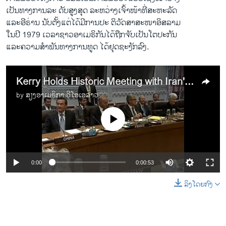
​ເປັນ​ທາງ​ການລະ ດັບສູງ​ສຸດ ລະຫວ່າງ​ເຈົ້າ​ໜ້າ​ທີ່ສະຫະລັດ
​ແລະ​ອີຣ່ານ ນັບ​ຕັ້ງ​ແຕ່ໄດ້ມີການປະ​ ຕິ​ວັດສາສະໜາ​ອິສລາມ
​ໃນ​ປີ 1979 ​ເວລາຊາວອາ​ເມຣິກັນໄດ້​ຖືກຈັບ​ເປັນ​ໂຕ​ປະກັນ
​ແລະ​ຄວາມສໍາພັນທາງ​ການ​ທູດ ​ໄດ້​ຢຸດຊະງັກລົງ.
Kerry Holds Historic Meeting with Iran's FM
by
ສຽງອາເມຣິກາ ວີໂອເອລາວ
No media source currently available
0:00
0:00:53
ລິງໂດຍກົງ