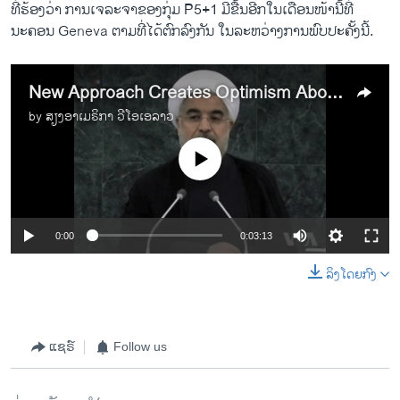
​ທີ່​ຮ້ອງ​ວ່າ ການ​ເຈລະ​ຈາຂອງ​ກຸ່ມ P5+1 ​ມີ​ຂື້ນອີກໃນ​ເດືອນ​ໜ້ານີ້ທີ່
ນະຄອນ​ ​Geneva ຕາມ​ທີ່​ໄດ້​ຕົກລົງ​ກັນ​ ​ໃນລະຫວ່າງ​ການ​ພົບ​ປະຄັ້ງນີ້. ​
New Approach Creates Optimism About Iran Talks
by
ສຽງອາເມຣິກາ ວີໂອເອລາວ
No media source currently available
0:00
0:03:13
ລິງໂດຍກົງ
ແຊຣ໌
Follow us