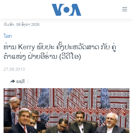
ລິ້ງ
ສຳຫລັບ
ເຂົ້າ
ວັນເສົາ, 08 ສິງຫາ 2026
ຫາ
ໂຮມເພຈ
ໂລກ
ຂ້າມ
ລາວ
ທ່ານ Kerry ພົບປະ ຄັ້ງປະຫວັດສາດ ກັບ ຄູ່
ຂ້າມ
ອາເມຣິກາ
ຕຳແໜ່ງ ຝ່າຍອີຣ່ານ (ວີດີໂອ)
ຂ້າມ
ໄປ
ການເລືອກຕັ້ງ ປະທານາທີບໍດີ ສະຫະລັດ 2024
ຫາ
27,09,2013
ຂ່າວ​ຈີນ
ຊອກ
ແຊຣ໌
ຄົ້ນ
ໂລກ
ເອເຊຍ
ອິດສະຫຼະພາບດ້ານການຂ່າວ
ຊີວິດຊາວລາວ
ຊຸມຊົນຊາວລາວ