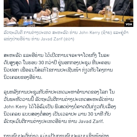
ວິທະຍາສາດ-ເທັກໂນໂລຈີ
ທຸລະກິດ
ພາສາອັງກິດ
ລັດຖະມົນຕີ ການຕ່າງປະເທດ ສະຫະລັດ ທ່ານ John Kerry (ຊ້າຍ) ແລະຄູ່ຕໍາ
ວີດີໂອ
ແໜ່ງຝ່າຍອີຣ່ານ ທ່ານ Javad Zarif (ຂວາ)
ສຽງ
ສະຫະລັດ ​ແລະ​ອີຣ່ານ ​ໄດ້ເປີດ​ການ​ເຈລະຈາໂດຍ​ກົງ ​ໃນ​ລະ
ລາຍການກະຈາຍສຽງ
ດັບ​ສູງ​ສຸດ ໃນ​ຮອບ 30 ກວ່າປີ ຢູ່​ນອກ​ກອງ​ປະຊຸມ ທີ່​ນະຄອນ
ຕິດຕາມພວກເຮົາ ທີ່
​ນິວຢອກ ​ເພື່ອ​ແນໃສ່ແກ້​ໄຂ​ການ​ປະ​ເຊີນ​ໜ້າ ​ກ່ຽວ​ກັບ​ໂຄງການ​
ລາຍງານ
ນິວ​ເຄລຍຂອງອີຣ່ານ.
ລຸນ​ຫລັງ​ການປະຊຸມ​ກັບ​ຫ້າ​ປະ​ເທດ​ມະຫາ​ອໍານາດຂອງ​ໂລ​ກ ​ໃນ
ພາສາຕ່າງໆ
​ວັນ​ພະຫັດ​ວານ​ນີ້ ລັດຖະມົນຕີ​ການ​ຕ່າງປະ​ເທດສະຫະລັດທ່ານ
John Kerry ​ໄດ້ໂອ້​ລົມ​ເປັນ ພິ​ເສດຢ່າງ​ບໍ່​ຄາດ​ຝັນ​ກ່ຽວ​ກັບ​ເລື່ອງ
​ນິວ​ເຄລຍ ແບບ​ສອງ​ຕໍ່​ສອງ ​ເປັນ​ເວລາ​ປະ ມານ 30 ນາທີ ກັບ
ລັດຖະມົນຕີການ​ຕ່າງປະ​ເທດອີຣ່ານ ທ່ານ Javad Zarif.
ການພົບ​ປະດັ່ງກ່າວ ແມ່ນ​ເປັນ​ການ​ພົບ​ປະແບບເຊິ່ງໜ້າຢ່າງ