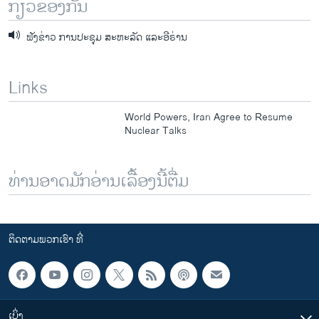
ກ່ຽວຂ້ອງກັນ
ຟັງຂ່າວ ການປະຊຸມ ສະຫະລັດ ແລະອີຣ່ານ
Links
World Powers, Iran Agree to Resume
Nuclear Talks
ທ່ານອາດມັກອ່ານເລື້ອງນີ້ຕື່ມ
ຕິດຕາມພວກເຮົາ ທີ່
ເບິ່ງ