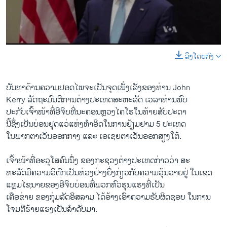
ພາສາອັງກິດ
ວີດີໂອ
ສຽງ
ລິງໂດຍກົງ
0:00
0:01:41
EMBED
SHARE
ລາຍການກະຈາຍສຽງ
ຕິດຕາມພວກເຮົາ ທີ່
ບັນຫາດ້ານຄວາມປອດໄພຈະເປັນຈຸດເພັ່ງເລັງຂອງທ່ານ John
ລາຍງານ
Kerry ລັດຖະມົນຕີການຕ່າງປະເທດສະຫະລັດ ເວລາທ່ານພົບ
ປະກັບເຈົ້າໜ້າທີ່ອີຈິບທີ່ນະຄອນຫຼວງໄຄໂຣໃນທ້າຍສັບປະດາ
ນີ້ຊຶ່ງເປັນບ່ອນຢຸດແວ່ແຫ່ງທຳອິດໃນການຢ້ຽມຢາມ 5 ປະເທດ
ພາສາຕ່າງໆ
ໃນພາກຕາເວັນອອກກາງ ແລະ ເອເຊຍຕາເວັນອອກສຽງໃຕ້.
ເຈົ້າໜ້າທີ່ອະວຸໂສຄົນນຶ່ງ ຂອງກະຊວງຕ່າງປະເທດກ່າວວ່າ ສະ
ຫະລັດມີຄວາມວິຕົກເປັນຫ່ວງຢ່າງຍິ່ງກ່ຽວກັບຄວາມວຸ້ນວາຍຢູ່ ໃນເຂດ
ແຫຼມໄຊນາຍຂອງອີຈິບບ່ອນທີ່ພວກຫົວຮຸນແຮງທີ່ເປັນ
ເຄືອຂ່າຍ ຂອງກຸ່ມລັດອິສລາມ ໄດ້ອ້າງເອົາຄວາມຮັບຜິດຊອບ ໃນການ
ໂຈມຕີຮ້າຍແຮງເປັນລຳດັບມາ.