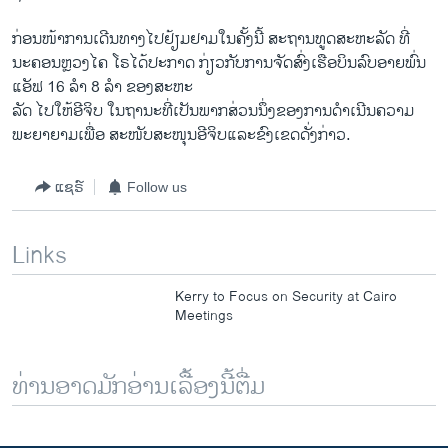
ກ່ອນໜ້າການເດີນທາງໄປຢ້ຽມຢາມໃນຄັ້ງນີ້ ສະຖານທູດສະຫະລັດ ທີ່
ນະຄອນຫຼວງໄຄ ໂຣໄດ້ປະກາດ ກ່ຽວກັບການຈັດສົ່ງເຮືອບິນລົບອາຍພົ່ນ
ແອັຟ 16 ລຳ 8 ລຳ ຂອງສະຫະ
ລັດ ໄປໃຫ້ອີຈິບ ໃນຖານະທີ່ເປັນພາກສ່ວນນຶ່ງຂອງການດຳເນີນຄວາມ
ພະຍາຍາມເພື່ອ ສະໜັບສະໜຸນອີຈິບແລະຂົງເຂດດັ່ງກ່າວ.
ແຊຣ໌
Follow us
Links
Kerry to Focus on Security at Cairo
Meetings
ທ່ານອາດມັກອ່ານເລື້ອງນີ້ຕື່ມ