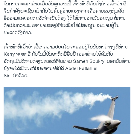
ໃນການຖະແຫຼງຂ່າວເມື່ອວັນສຸກວານນີ້ ເຈົ້າໜ້າທີ່ຄົນດັ່ງກ່າວເວົ້າວ່າ ອີ
ຈິບກຳລັງປະເຊີນ ໜ້າກັບໄພຂົ່ມຂູ່ຮ້າຍແຮງຈາກເຄືອຂ່າຍຂອງກຸ່ມລັດ
ອິສລາມແລະສະຫະລັດຈຳເປັນຕ້ອງ ໄດ້ໃຫ້ການສະໜັບສະໜຸນ ຕໍ່ການ
ດຳເນີນຄວາມພະຍາຍາມຂອງອີຈິບເພື່ອໃຫ້ມີສະຖຽນ ລະພາບຢູ່ໃນ
ປະເທດດັ່ງກ່າວ.
ເຈົ້າໜ້າທີ່ເວົ້າວ່າເລື້ອງຄວາມປອດໄພຈະຮວມຢູ່ໃນບັນຫາຕ່າງໆທີ່ທ່ານ
Kerry ຈະຫາລື ກັນໃນມື້ວັນອາທິດມື້ອື່ນນີ້ ເວລາທ່ານໂອ້ລົມກັບ
ລັດຖະມົນຕີການຕ່າງປະເທດອີຈິບທ່ານ Sameh Soukry. ນອກນັ້ນທ່ານ
ຍັງຈະໄດ້ພົບປະກັບປະທານາທິບໍດີ Abdel Fattah el-
Sisi ນຳດ້ວຍ.