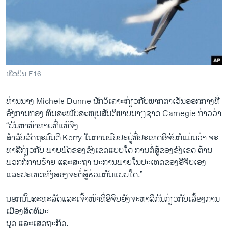
ເຮືອບິນ F16
ທ່ານນາງ Michele Dunne ນັກວິເຄາະກ່ຽວກັບພາກຕາເວັນອອກກາງທີ່
ອົງການກອງ ທຶນສະໜັບສະໜຸນສັນຕິພາບນາໆຊາດ Carnegie ກ່າວວ່າ
“ບັນຫາທ້າທາຍທີ່ແທ້ຈິງ
ສຳລັບລັດຖະມົນຕີ Kerry ໃນການພົບປະຢູ່ທີ່ປະເທດອີຈັບກໍແມ່ນວ່າ ຈະ
ຫາລືກ່ຽວກັບ ພາບພົດຂອງຂົງເຂດແບບໃດ ການຕໍ່ສູ້ຂອງຂົງເຂດ ຕ້ານ
ພວກກໍ່ການຮ້າຍ ແລະສະຖາ ນະການພາຍໃນປະເທດຂອງອີຈິບເອງ
ແລະປະເທດທັງສອງຈະຕໍ່ສູ້ຮ່ວມກັນແບບໃດ.”
ນອກນັ້ນສະຫະລັດແລະເຈົ້າໜ້າທີ່ອີຈິບຍັງຈະຫາລືກັນກ່ຽວກັບເລື້ອງການ
ເມືອງສິດທິມະ
ນຸດ ແລະເສດຖະກິດ.