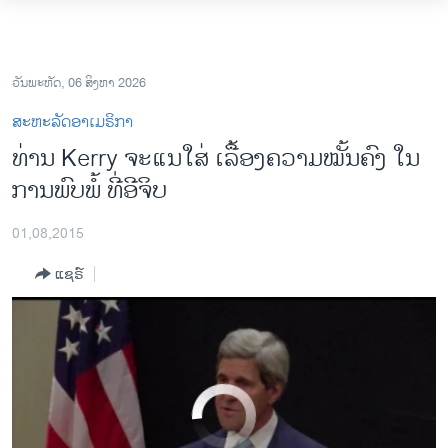
ລິ້ງ
ສຳຫລັບ
ໂຮມເພຈ
ເຂົ້າ
ລາວ
ວັນພະຫັດ, 06 ສິງຫາ 2026
Kerry Five-Nation Tour to Cover Security, Iran Nuclear Deal
EMBED
SHARE
ຫາ
ອາເມຣິກາ
ສະຫະລັດອາເມຣິກາ
ຂ້າມ
ການເລືອກຕັ້ງ ປະທານາທີບໍດີ ສະຫະລັດ 2024
ທ່ານ Kerry ຈະແນໃສ່ ເລື້ອງຄວາມໝັ້ນຄົງ ໃນ
ຂ້າມ
ການພົບພໍ້ ທີ່ອີຈິບ
ຂ້າມ
ຂ່າວ​ຈີນ
ໄປ
ໂລກ
ຫາ
01,08,2015
ຊອກ
ເອເຊຍ
ແຊຣ໌
ຄົ້ນ
ອິດສະຫຼະພາບດ້ານການຂ່າວ
ຊີວິດຊາວລາວ
ຊຸມຊົນຊາວລາວ
ວິທະຍາສາດ-ເທັກໂນໂລຈີ
No media source currently available
ທຸລະກິດ