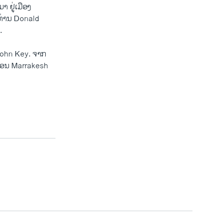
ມາ ຢູ່​ເມືອງ
ດ ທ່ານ Donald
.
 John Key​. ຈາກ​
ນະ​ຄອນ Marrakesh