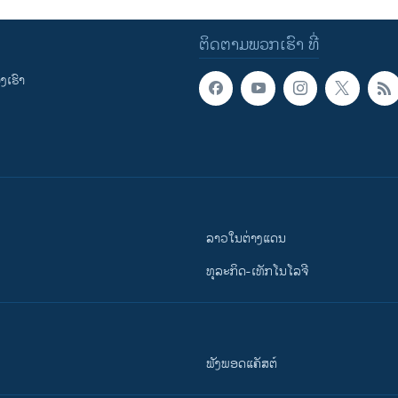
ຕິດຕາມພວກເຮົາ ທີ່
ເຮົາ
ລາວໃນຕ່າງແດນ
ທຸລະກິດ-ເທັກໂນໂລຈີ
ຟັງພອດແຄັສຕ໌