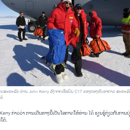
ະ​ເທດ​ສະຫະລັດ ທ່ານ John Kerry ລົງຈາກເຮືອບິນ C17 ຂອງກອງທັບອາກາດ ສະຫະລັດ
ຕ້.
 Kerry ກ່າວ​ວ່າ ການ​ເດີນທາງນີ້​ເປັນ​ໂອກາດ​ໃຫ້ທ່ານ ໄດ້ ຮຽນ​ຮູ້ກ່ຽວ​ກັບ​ການ​ປ
ກໃຕ້.