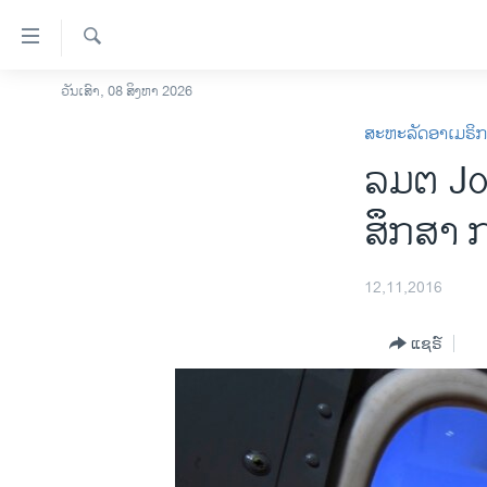
ລິ້ງ
ສຳຫລັບ
ເຂົ້າ
ຄົ້ນຫາ
ວັນເສົາ, 08 ສິງຫາ 2026
ໂຮມເພຈ
ຫາ
ສະຫະລັດອາເມຣິ
ລາວ
ຂ້າມ
ລມຕ Joh
ຂ້າມ
ອາເມຣິກາ
ຂ້າມ
ການເລືອກຕັ້ງ ປະທານາທີບໍດີ ສະຫະລັດ
ສຶຶກສາ
ໄປ
2024
ຫາ
ຂ່າວ​ຈີນ
ຊອກ
12,11,2016
ຄົ້ນ
ໂລກ
ແຊຣ໌
ເອເຊຍ
ອິດສະຫຼະພາບດ້ານການຂ່າວ
ຊີວິດຊາວລາວ
ຊຸມຊົນຊາວລາວ