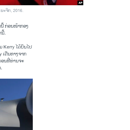
 ພະຈິກ, 2016.
ນີ້ ກ່ອນໜ້າ​ກອງ​
ີ້.
Kerry ​ໄດ້​ບິນ​ໄປ
ry ​ເດີນທາງ​ຈາກ
ອນ​ທີ່​ທ່ານ​ຈະ
ນ.