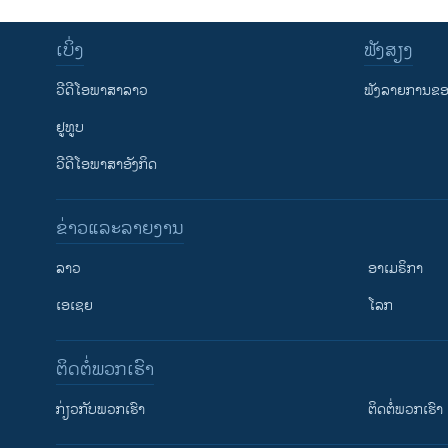
ເບິ່ງ
ຟັງສຽງ
ວີດີໂອພາສາລາວ
ຟັງລາຍການຂອງ
ຢູທູບ
ວີດີໂອພາສາອັງກິດ
ຂ່າວແລະລາຍງານ
ລາວ
ອາເມຣິກາ
ເອເຊຍ
ໂລກ
ຕິດຕໍ່ພວກເຮົາ
ກ່ຽວກັບພວກເຮົາ
ຕິດຕໍ່ພວກເຮົາ