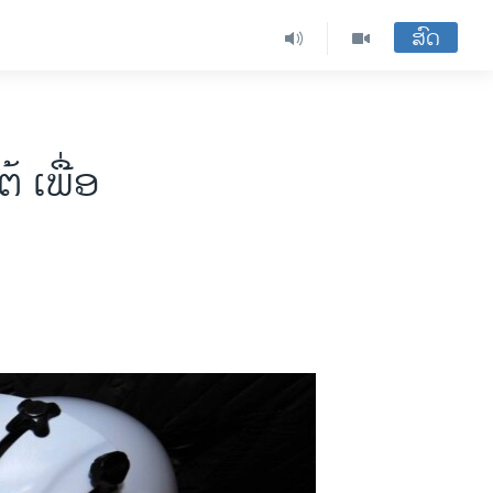
ສົດ
 ເພື່ອ