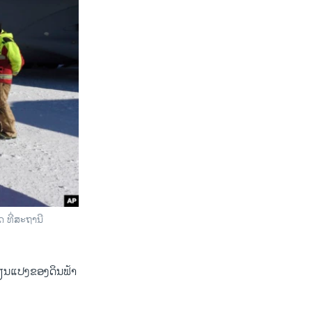
 ທີ່ສະຖານີ
່ຽນ​ແປງຂອງ​ດິນ​ຟ້າ​