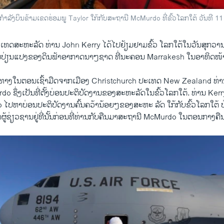
ລັງບິນຂ້າມເຂດຮ່ອມພູ Taylor ໃກ້ກັບສະຖານີ McMurdo ທີ່ຂົ້ວໂລກໃຕ້ ວັນທີ 11
​ເທດ​ສະຫະລັດ ທ່ານ John Kerry ​ໄດ້​ໄປ​ຢ້ຽ​ມຢາມ​ຂົ້ວ ໂລກໃຕ້​ໃນ​ວັນ​ສຸກ​ວານ​
ປ່ຽນ​ແປງຂອງ​ດິນ​ຟ້າ​ອາ​ກາດນາໆ​ຊາດ ທີ່​ນະຄອນ Marrakesh ​ໃນອາທິດ​ໜ້າ​ນ
ນທາງ​ໃນ​ຕອນ​ເຊົ້າ​ມືດຈາກ​ເມືອງ Christchurch ປະ​ເທດ New Zealand ທ່ານ 
ຊຶ່ງ​ເປັນທີ່​ຕັ້ງ​ບ່ອນ​ປະຕິບັດ​ງານ​ຂອງ​ສະຫະລັດ​ໃນ​ຂົ້ວ​ໂລກໃຕ້. ທ່ານ Ker
ປ​ຫາ​ບ່ອນ​ປະຕິບັດ​ງານຄົ້ນຄວ້ານ້ອຍໆຂອງ​ສະຫະ ລັດ ​ໃກ້​ກັບ​ຂົ້ວໂລກ​ໃຕ້ ບ່
ູ້​ຊ່ຽວຊານ​ຢູ່​ທີ່​ນັ້ນ​ກ່ອນ​ທີ່​ທ່ານ​ກັບ​ຄືນ​ມາສະຖານີ McMurdo ​ໃນ​ຕອນກາງຄື