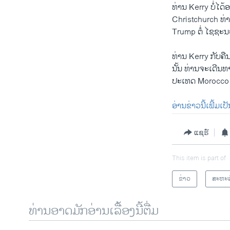
ທ່ານ Kerry ບໍ່​ໄດ້​
Christchurch ທ່ານ
Trump ​ຕໍ່ ໄຊຊະນະ​ໃນ
ທ່ານ Kerry ກັບ​ຄືນ
ນັ້ນ ທ່ານ​ຈະ​ເດີນ
ປະ​ເທດ Morocco ບ່ອ
ອ່ານຂ່າວນີ້ເພີ້ມເ
ແຊຣ໌
This item is part of
ຂ່າວ
ສະຫະລ
ທ່ານອາດມັກອ່ານເລື້ອງນີ້ຕື່ມ