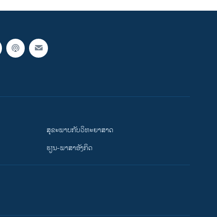
ສຸຂະພາບກັບວິທະຍາສາດ
ຮຽນ-ພາສາອັງກິດ