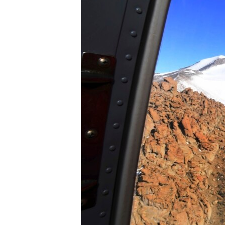
ວິທະຍາສາດ-ເທັກໂນໂລຈີ
ທຸລະກິດ
ພາສາອັງກິດ
ວີດີໂອ
ສຽງ
ລາຍການກະຈາຍສຽງ
ລາຍງານ