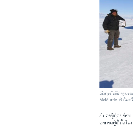
ລັດຖະມົນ​ຕີ​ຕ່າງປ
McMurdo ຂົ້ວໂລກໃ
ບັນດາ​ຜູ້​ຊ່ວຍ​ທ່ານ
ອາກາດຢູ່​ທີ່​ຂົ້ວ​ໂລ