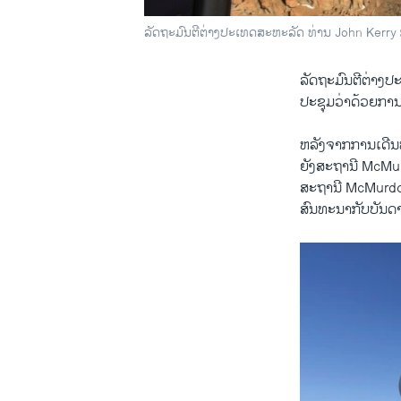
ລັດຖະມົນຕີຕ່າງປະເທດສະຫະລັດ ທ່ານ John Kerry ກຳ
ລັດຖະມົນ​ຕີ​ຕ່າງປະ
ປະຊຸມວ່າ​ດ້ວຍ​ການ
ຫລັງ​ຈາກ​ການ​ເດີ
ຍັງສະຖານີ McMurdo 
ສະຖານີ McMurdo ​ໄ
ສົນທະນາ​ກັບ​ບັນດາ​ຜ