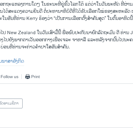
ອອກ​ຖະ​ແຫລ​ງການໃດໆ ໃນ​ຂະນະ​ທີ່ຢູ່ຂົ້ວ​ໂລກ​ໃຕ້ ​ແຕ່​ວ່າ​ໃນ​ວັນ​ພະຫັດ ​ທີ່​ຜ່ານ​
​ໄດ້ສະ​ແດງ​ຄວາ​ມຍິນ​ດີ ຕໍ່ປະທານາທິບໍດີ​ທີ່​ໄດ້​ຮັບ​ເລືອກ​ໃໝ່​ຂອງສະຫະລັ
​ອັນ​ທີ່​ທ່ານ Kerry ຮ້ອງ​ວ່າ “​ເປັນ​ການ​ເລືອກ​ຕັ້ງສຳ​ຄັນ​ສຸດ” ​ໃນ​ຕົ້ນ​ອາທິດ​ນີ້
​ໄປ​ New Zealand ​ໃນ​ວັນ​ເສົາ​ມື້​ນີ້ ​ພື່ອ​ພົບ​ປະ​ກັບນາ​ຍົກລັດຖະມົນ ຕີ ທ່ານ
ທາງ​ໄປຍັງ​ພາກ​ຕາ​ເວັນ​ອອກ​ກາງ​ເພື່ອເຈລະ ຈາ​ຫາລື​ ​ແລະ​ຫລັງ​ຈາກ​ນັ້ນ​ໄປ
ນ​ທີ່​ທ່ານ​ຈະ​ກ່າວ​ຄຳ​ປາ​ໃສ​ອັນ​ສຳຄັນ.​
ປັນພາສາອັງກິດ
Follow us
Print
ັດອາເມຣິກາ