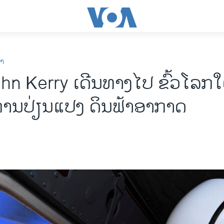
ກາ
n Kerry ເດີນທາງໄປ ຂົ້ວໂລກໃຕ້
 ການປ່ຽນແປງ ດິນຟ້າອາກາດ