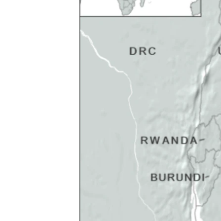
ວິທະຍາສາດ-ເທັກໂນໂລຈີ
ທຸລະກິດ
ພາສາອັງກິດ
ວີດີໂອ
ສຽງ
ລາຍການກະຈາຍສຽງ
ລາຍງານ