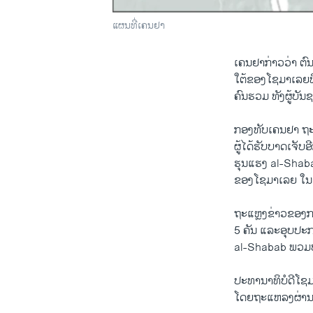
ແຜນທີ່ເຄນຢາ
ເຄນຢາກ່າວວ່າ ຕ
ໃຕ້ຂອງໂຊມາເລຍທີ
ຄົນຮວມ ທັງຜູ້ບັ
ກອງທັບເຄນຢາ ຖະແ
ຜູ້ໄດ້ຮັບບາດເຈັ
ຮຸນແຮງ al-Shaba
ຂອງໂຊມາເລຍ ໃນວ
ຖະແຫຼງຂ່າວຂອງກອ
5 ຄັນ ແລະອຸບປະກອນ
al-Shabab ພວມປ
ປະທານາທິບໍດີໂຊ
ໂດຍຖະແຫລງຜ່ານທາ