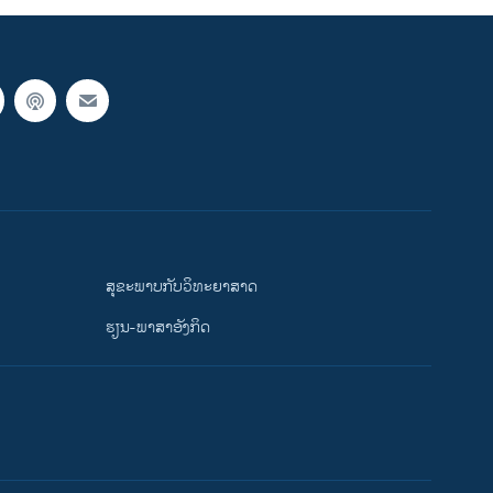
ສຸຂະພາບກັບວິທະຍາສາດ
ຮຽນ-ພາສາອັງກິດ