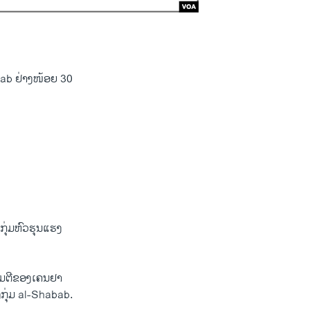
bab ຢ່າງໜ້ອຍ 30
 ກຸ່ມຫົວຮຸນແຮງ
ຈມຕີຂອງເຄນຢາ
ກຸ່ມ al-Shabab.