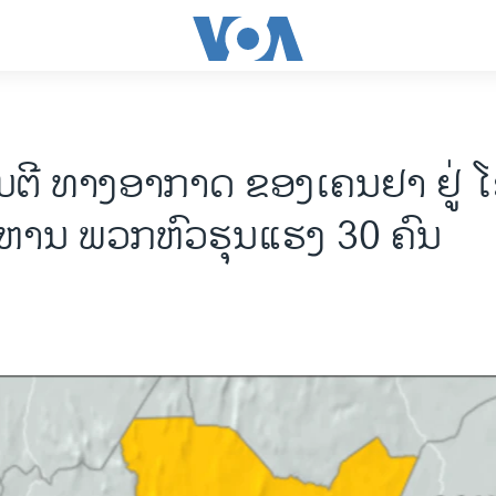
ຕີ ທາງອາກາດ ຂອງເຄນຢາ ຢູ່ 
ງຫານ ພວກຫົວຮຸນແຮງ 30 ຄົນ