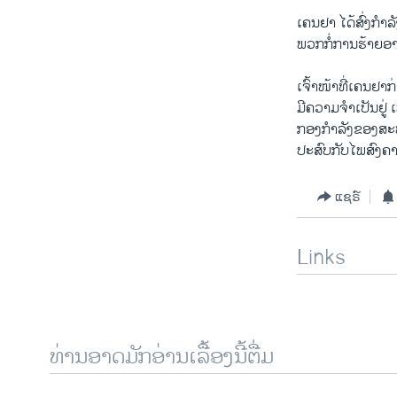
ເຄນຢາ ໄດ້ສົ່ງກຳລ
ພວກກໍ່ການຮ້າຍອາ
ເຈົ້າໜ້າທີ່ເຄນຢາ
ມີຄວາມຈຳເປັນຢູ່ 
ກອງກຳລັງຂອງສະຫະ
ປະສົບກັບໄພສົງຄາ
ແຊຣ໌
Links
ທ່ານອາດມັກອ່ານເລື້ອງນີ້ຕື່ມ