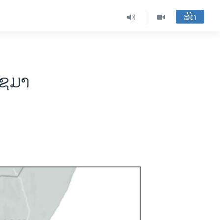
ສົດ
ໂຊມາ