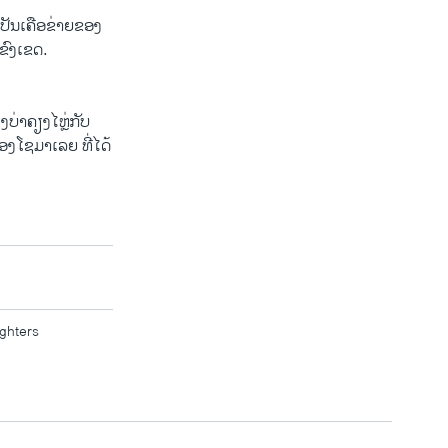
່ເປັນເຄືອຂ່າຍຂອງ
ຂົງເຂດ.
ງບ່າຄຽງໄຫຼ່ກັບ
ອງໂຊມາເລຍ ທີ່ໄດ້
ighters