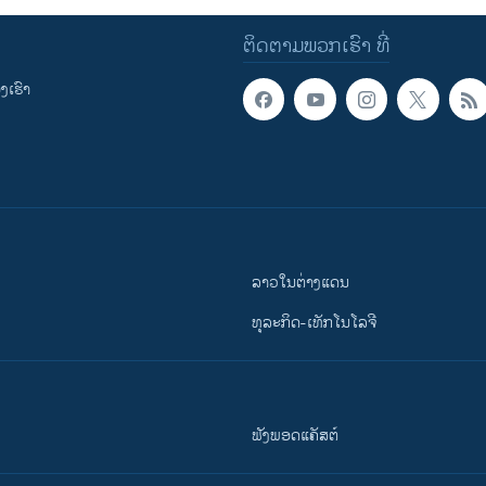
ຕິດຕາມພວກເຮົາ ທີ່
ເຮົາ
ລາວໃນຕ່າງແດນ
ທຸລະກິດ-ເທັກໂນໂລຈີ
ຟັງພອດແຄັສຕ໌