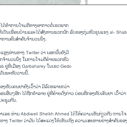
ົນໄດ້ທຳການໂຈມຕີທາງອາກາດຕໍ່ເຂດພາກ
່ເປັນເພື່ອນບ້ານແລະໄດ້ສັງຫານພວກນັກ ລົບຂອງກຸ່ມຫົວຮຸນແຮງ al- Sha
ນຊາການຄົນສຳຄັນຈຳນວນນຶ່ງ.
ຫຼງຜ່ານທາງ Twitter ວ່າ ນອກນັ້ນຍັງມີ
ບອີກຈຳນວນນຶ່ງ ໃນການໂຈມຕີຄ້າຍພວກຫົວ
b ຢູ່ທີ່ເມືອງ Garbaharey ໃນເຂດ Gedo
ັນພະຫັດວານນີ້.
ງທັບເຄນຢາຍັງເວົ້າວ່າ ມີລົດຫລາຍກວ່າ
ອື່ນໆອີກ ໄດ້ຖືກທຳລາຍ ຢູ່ທີ່ຄ້າຍດັ່ງກ່າວ ບ່ອນທີ່ກອງທັບເຄັນຢາ ເວົ້າວ່າ
ະຊຸມກັນ.
ມາເລຍ ທ່ານ Abdiweli Sheikh Ahmed ໄດ້ໃຫ້ຄວາມເຫັນກ່ຽວກັບ ການໂ
ງ Twitter ວ່າມັນ ໄດ້ສະແດງໃຫ້ເຫັນເຖິງ ຄວາມເສຍຫາຍຢ່າງສຳຄັນຂອງ