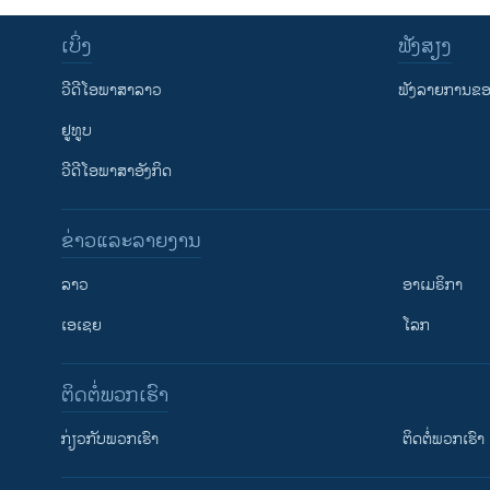
ເບິ່ງ
ຟັງສຽງ
ວີດີໂອພາສາລາວ
ຟັງລາຍການຂອງ
ຢູທູບ
ວີດີໂອພາສາອັງກິດ
ຂ່າວແລະລາຍງານ
ລາວ
ອາເມຣິກາ
ເອເຊຍ
ໂລກ
ຕິດຕໍ່ພວກເຮົາ
ກ່ຽວກັບພວກເຮົາ
ຕິດຕໍ່ພວກເຮົາ