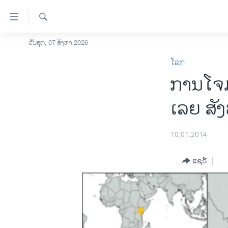
ລິ້ງ
ສຳຫລັບ
ເຂົ້າ
ຄົ້ນຫາ
ວັນສຸກ, 07 ສິງຫາ 2026
ໂຮມເພຈ
ຫາ
ໂລກ
ລາວ
ຂ້າມ
ການໂຈມ
ຂ້າມ
ອາເມຣິກາ
ຂ້າມ
ການເລືອກຕັ້ງ ປະທານາທີບໍດີ ສະຫະລັດ
ເລຍ ສັ
ໄປ
2024
ຫາ
ຂ່າວ​ຈີນ
ຊອກ
10,01,2014
ຄົ້ນ
ໂລກ
ແຊຣ໌
ເອເຊຍ
ອິດສະຫຼະພາບດ້ານການຂ່າວ
ຊີວິດຊາວລາວ
ຊຸມຊົນຊາວລາວ