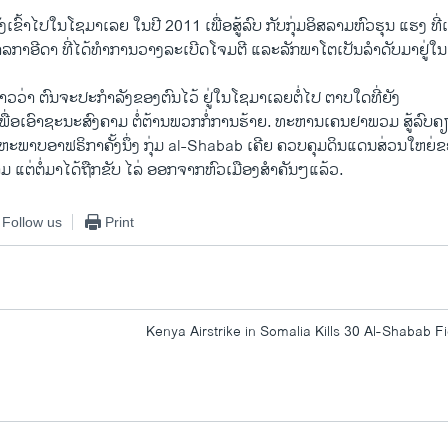
ັງເຂົ້າໄປໃນໂຊມາເລຍ ໃນປີ 2011 ເພື່ອສູ້ລົບ ກັບກຸ່ມອິສລາມຫົວຮຸນ ແຮງ ທີ
ລກາອີດາ ທີ່ໄດ້ທໍາການວາງລະເບີດໂຈມຕີ ແລະລັກພາໂຕເປັນລຳດັບມາຢູ່ໃນ
ກ່າວວ່າ ຕົນຈະປະກຳລັງຂອງຕົນໄວ້ ຢູ່ໃນໂຊມາເລຍຕໍ່ໄປ ຕາບໃດທີ່ຍັງ
ເພື່ອເອົາຊະນະສົງຄາມ ຕໍ່ຕ້ານພວກກໍ່ການຮ້າຍ. ທະຫານເຄນຢາພວມ ສູ້ລົບຄຽ
ພາບອາຟຣິກາຄັ້ງນຶ່ງ ກຸ່ມ al-Shabab ເຄີຍ ຄວບຄຸມດິນແດນສ່ວນໃຫຍ່ຂ
ມ ແຕ່ຕໍ່ມາໄດ້ຖືກຂັບ ໄລ່ ອອກຈາກຫົວເມືອງສຳຄັນໆແລ້ວ.
Follow us
Print
Kenya Airstrike in Somalia Kills 30 Al-Shabab F