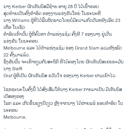
ນາງ Kerber ນັກເທັນນິສມືຊ້າຍ ອາຍຸ 28 ປີ ໄດ້ເຂົ້າຮອບ
ສຸດທ້າຍເປັນຄັ້ງທຳອິດ ຂອງງານແຂ່ງຂັນໃຫຍ່ ໃນຂະນະທີ່
ນາງ Williams ຜູ້ທີ່ໄດ້ລິ້ນຜິດພາດໂດຍບໍ່ມີຄວາມກົດດັນຫຍັງເລີຍ 23
ເທື່ອ ໃນເຊັດ
ທຳອິດເທົ່ານັ້ນ ຜູ້ທີ່ຄົ້ວຫາ ຕຳແໜ່ງແຊ້ມ ຄັ້ງທີ 7 ຂອງນາງ ຢູ່ເດີ່ນ
ແຂ່ງຂັນ ໃນນະຄອນ
Melbourne ແລະ ໄດ້ຕຳແໜ່ງແຊ້ມ ຂອງ Grand Slam ລວມທັງໝົດ
22 ຄັ້ງມາແລ້ວ.
ຊຶ່ງອັນນັ້ນ ຈະເທົ່າທຽມກັບສະຖິຕິ ທີ່ໄດ້ຄອງໂດຍ ນັກເທັນນິສເຢຍຣະມັນ
ນາງ Steffi
Graf ຜູ້ທີ່ເປັນ ນັກເທັນນິສ ຂວັນໃຈ ຂອງນາງ Kerber ຢາມເຍົາໄວ.
ໄຊຂຊະນະໃນຄັ້ງນີ້ ໄດ້ສົ່ງເສີິມໃຫ້ນາງ Kerber ກາຍມາເປັນ ມີເທັນນິສ
ເບີສອງຂອງ
ໂລກ ແລະ ເກີດຂຶ້ນພຽງປີດຽວ ຫຼັງຈາກນາງ ໄດ້ຜ່າຍແພ້ ຮອບທຳອິດ ໃນ
ນະຄອນ
Melbourne.