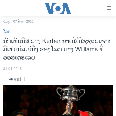
ລິ້ງ
ສຳຫລັບ
ເຂົ້າ
ວັນສຸກ, 07 ສິງຫາ 2026
ຫາ
ໂຮມເພຈ
ໂລກ
ຂ້າມ
ລາວ
ນັກເທັນນິສ ນາງ Kerber ຍາດໄດ້ໄຊຊະນະຈາກ
ຂ້າມ
ອາເມຣິກາ
ມືເທັນນິສເບີນຶ່ງ ຂອງໂລກ ນາງ Williams ທີ່
ຂ້າມ
ໄປ
ການເລືອກຕັ້ງ ປະທານາທີບໍດີ ສະຫະລັດ 2024
ອອສເຕຣເລຍ
ຫາ
ຂ່າວ​ຈີນ
ຊອກ
31,01,2016
ຄົ້ນ
ໂລກ
ແຊຣ໌
ເອເຊຍ
ອິດສະຫຼະພາບດ້ານການຂ່າວ
ຊີວິດຊາວລາວ
ຊຸມຊົນຊາວລາວ