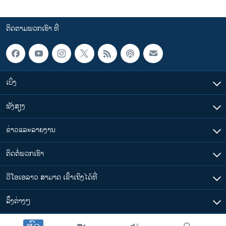
ຕິດຕາມພວກເຮົາ ທີ່
ເບິ່ງ
ຟັງສຽງ
ຂ່າວແລະລາຍງານ
ຕິດຕໍ່ພວກເຮົາ
ວີໂອເອລາວ ສາມາດ ເຂົ້າເຖິງໄດ້ທີ່
​ລິ້ງ​ຕ່າງໆ
ຕາມເວລາໃນລາວ