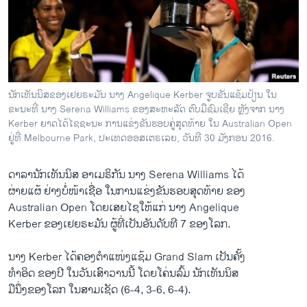
ວິທະຍາສາດ-ເທັກໂນໂລຈີ
ທຸລະກິດ
ພາສາອັງກິດ
ວີດີໂອ
ນັກເທັນນິສຂອງເຢຍຣະມັນ ນາງ Angelique Kerber ຈູບຂັນແຊ້ມປ້ຽນ ໃນ
ສຽງ
ຂະນະທີ່ ນາງ Serena Williams ຂອງສະຫະລັດ ຕົບມືຊົມເຊີຍ ຫຼັງຈາກ ນາງ
Kerber ຍາດໄດ້ໄຊຊະນະ ການແຂ່ງຂັນຮອບຄູ່ສຸດທ້າຍ ໃນ Australian Open
ລາຍການກະຈາຍສຽງ
ຢູ່ທີ່ Melbourne Park, ປະເທດອອສເຕຣເລຍ, ວັນທີ 30 ມັງກອນ 2016.
ຕິດຕາມພວກເຮົາ ທີ່
ລາຍງານ
ດາລານັກເທັນນິສ ອາເມຣິກັນ ນາງ Serena Williams ໄດ້
ຜ່າຍແຜ້ ຢ່າງບໍ່ໜ້າເຊື່ອ ໃນການແຂ່ງຂັນຮອບສຸດທ້າຍ ຂອງ
Australian Open ໂດຍເສຍໄຊໃຫ້ແກ່ ນາງ Angelique
ພາສາຕ່າງໆ
Kerber ຂອງເຢຍຣະມັນ ຜູ້ທີ່ເປັນອັນດັບທີ 7 ຂອງໂລກ.
ນາງ Kerber ໄດ້ຄອງຕຳແໜ່ງແຊ້ມ Grand Slam ເປັນຄັ້ງ
ທຳອິດ ຂອງປີ ໃນວັນເສົາວານນີ້ ໂດຍໂຄ່ນລົ້ມ ນັກເທັນນິສ
ມືນຶ່ງຂອງໂລກ ໃນສາມເຊັດ (6-4, 3-6, 6-4).