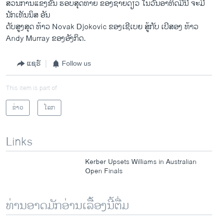
ສ່ວນການແຂ່ງຂັນ ຮອບສຸດທ້າຍ ຂອງຊາຍດ່ຽວ ໃນວັນອາທິດມື້ນີ້ ຈະມີ
ນັກເທັນນິສ ອັນ
ດັບສູງສຸດ ທ້າວ Novak Djokovic ຂອງເຊີເບຍ ສູ້ກັບ ເບີສອງ ທ້າວ
Andy Murray ຂອງອັງກິດ.
ແຊຣ໌
Follow us
This item is part of
ຂ່າວ
ໂລກ
Links
Kerber Upsets Williams in Australian
Open Finals
ທ່ານອາດມັກອ່ານເລື້ອງນີ້ຕື່ມ