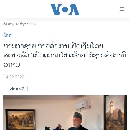
ລິ້ງ
ສຳຫລັບ
ເຂົ້າ
ວັນສຸກ, 07 ສິງຫາ 2026
ຫາ
ໂຮມເພຈ
ໂລກ
ຂ້າມ
ລາວ
ທ່ານກາຊາຍ ກ່າວວ່າ ການຢຶດເງິນໂດຍ
ຂ້າມ
ອາເມຣິກາ
ສະຫະລັດ 'ເປັນຄວາມໂຫດຮ້າຍ' ຕໍ່ຊາວອັຟການິ
ຂ້າມ
ໄປ
ການເລືອກຕັ້ງ ປະທານາທີບໍດີ ສະຫະລັດ 2024
ສຖານ
ຫາ
ຂ່າວ​ຈີນ
ຊອກ
14,02,2022
ຄົ້ນ
ໂລກ
ແຊຣ໌
ເອເຊຍ
ອິດສະຫຼະພາບດ້ານການຂ່າວ
ຊີວິດຊາວລາວ
ຊຸມຊົນຊາວລາວ