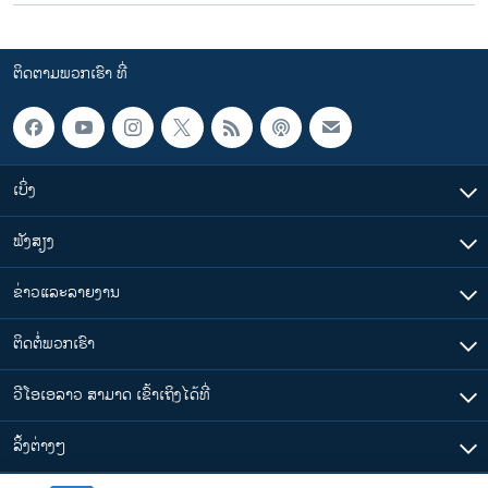
ຕິດຕາມພວກເຮົາ ທີ່
ເບິ່ງ
ຟັງສຽງ
ຂ່າວແລະລາຍງານ
ຕິດຕໍ່ພວກເຮົາ
ວີໂອເອລາວ ສາມາດ ເຂົ້າເຖິງໄດ້ທີ່
​ລິ້ງ​ຕ່າງໆ