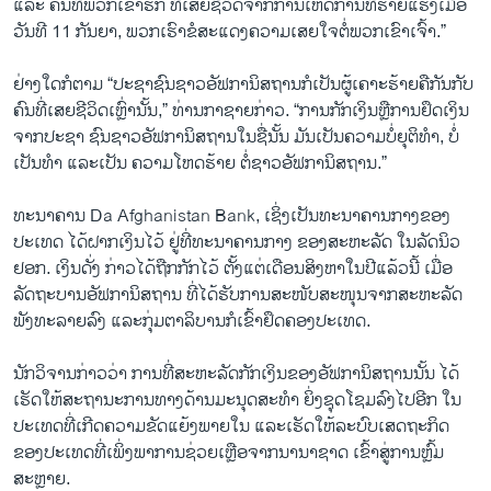
ແລະ ຄົນທີ່ພວກເຂົາຮັກ ທີ່ເສຍຊີວິດຈາກການເຫດການທີ່ຮ້າຍແຮງເມື່ອ
ວັນທີ 11 ກັນຍາ, ພວກເຮົາຂໍສະແດງຄວາມເສຍໃຈຕໍ່ພວກເຂົາເຈົ້າ.”
ຢ່າງໃດກໍຕາມ “ປະຊາຊົນຊາວອັຟການິສຖານກໍເປັນຜູ້​ເຄາະ​ຮ້າຍຄື​ກັນກັບ
ຄົນທີ່ເສຍຊີວິດເຫຼົ່ານັ້ນ,” ທ່ານກາຊາຍກ່າວ. “ການກັກເງິນຫຼືການຢຶດເງິນ
ຈາກປະຊາ ຊົນຊາວອັຟການິສຖານໃນຊື່ນັ້ນ ມັນເປັນຄວາມບໍ່ຍຸຕິທໍາ, ບໍ່
ເປັນທໍາ ແລະເປັນ ຄວາມໂຫດຮ້າຍ ຕໍ່ຊາວອັຟການິສຖານ.”
ທະນາຄານ Da Afghanistan Bank, ເຊິ່ງເປັນທະນາຄານກາງຂອງ
ປະເທດ ໄດ້ຝາກເງິນໄວ້ ຢູ່ທີ່ທະນາຄານກາງ ຂອງສະຫະລັດ ໃນລັດນິວ
ຢອກ. ເງິນດັ່ງ ກ່າວໄດ້ຖືກກັກໄວ້ ຕັ້ງແຕ່ເດືອນສິງຫາໃນປີແລ້ວນີ້ ເມື່ອ
ລັດຖະບານອັຟການິສຖານ ທີ່ໄດ້ຮັບການສະໜັບສະໜຸນຈາກສະຫະລັດ
ພັງ​ທະ​ລາຍ​ລົງ ແລະກຸ່ມຕາລິບານກໍເຂົ້າຢຶດຄອງປະເທດ.
ນັກວິຈານກ່າວວ່າ ການທີ່ສະຫະລັດກັກເງິນຂອງອັຟການິສຖານນັ້ນ ໄດ້
ເຮັດໃຫ້ສະຖານະການທາງດ້ານມະນຸດສະທໍາ ຍິ່ງຊຸດໂຊມລົງໄປອີກ ໃນ
ປະເທດທີ່ເກີດຄວາມຂັດແຍ້ງພາຍໃນ ແລະເຮັດ​ໃຫ້ລະບົບເສດຖະກິດ
ຂອງປະເທດທີ່ເພິ່ງພາການຊ່ວຍເຫຼືອຈາກນານາຊາດ ເຂົ້າສູ່ການຫຼົ້ມ
ສະຫຼາຍ.