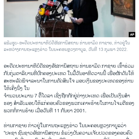
ວິທະຍາສາດ-ເທັກໂນໂລຈີ
ທຸລະກິດ
ພາສາອັງກິດ
ວີດີໂອ
ແຟ້ມຮູບ-ອະດີດປະທານາທິບໍດີອັຟການິສຖານ ທ່ານຮາມິດ ກາຊາຍ, ກ່າວຢູ່ໃນ
ສຽງ
ລະຫວ່າງການຖະແຫຼງຂ່າວ ໃນນະຄອນຫຼວງກາບູລ, ວັນທີ 13 ກຸມພາ 2022.
ລາຍການກະຈາຍສຽງ
ອະດີດປະທານາທິບໍດີຂອງອັຟການິສຖານ ທ່ານຮາມິດ ກາຊາຍ ເຂົ້າຮ່ວມ
ຕິດຕາມພວກເຮົາ ທີ່
ກັບກຸ່ມຕາລິບານທີ່ປົກຄອງປະເທດ ໃນມື້ວັນອາທິດວານນີ້ ເພື່ອຜັກດັນໃຫ້
ລາຍງານ
ສະຫະລັດພິຈາລະນາໃນການຕັດສິນໃຈ ມອບເງິນຂອງປະເທດຂອງທ່ານ
ໃຫ້ເຄິ່ງນຶ່ງ ໃນ
ຈໍານວນປະມານ 7 ຕື້ໂດລາ ເຊິ່ງຖືກກັກຢູ່ຕ່າງປະເທດ ເພື່ອ​ເປັນ​ເງິ​ນ​ສຳ​
ພາສາຕ່າງໆ
ຮອງ ສຳ​ລັບ​ມອບ​ໃຫ້ແກ່ຄອບຄົວຂອງ​ພວກ​ເຄາະ​ຮ້າຍໃນການ​ໂຈມ​ຕີ​ຂອງ
ພວກກໍ່ການຮ້າຍ ເມື່ອ​ວັນ​ທີ 11 ກັນຍາ 2001.
ທ່ານກາຊາຍ ກ່າວຢູ່ໃນການຖະແຫຼງຂ່າວ ໃນນະຄອນຫຼວງກາບູລວ່າ
“ປະຊາ ຊົນຊາວອັຟການິສຖານ ຂໍແບ່ງປັນຄວາມເຈັບປວດຂອງຄອບຄົວ