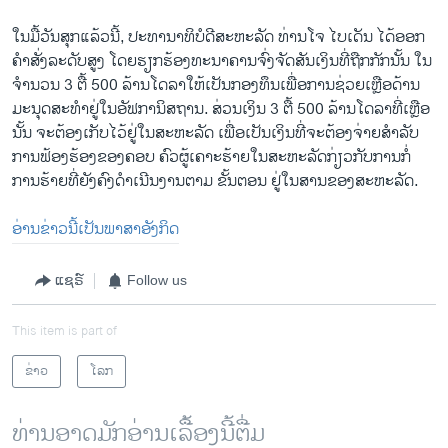
ໃນມື້ວັນສຸກແລ້ວນີ້, ປະທານາທິບໍດີສະຫະລັດ ທ່ານໂຈ ໄບເດັນ ໄດ້ອອກ
ຄໍາສັ່ງລະດັບສູງ ໂດຍຮຽກຮ້ອງທະນາຄານຈົ່ງຈັດສັນເງິນທີ່ຖືກກັກນັ້ນ ໃນ
ຈໍານວນ 3 ຕື້ 500 ລ້ານໂດລາໃຫ້ເປັນກອງທຶນເພື່ອການຊ່ວຍເຫຼືອດ້ານ
ມະນຸດສະທໍາຢູ່ໃນອັຟການິສຖານ. ສ່ວນເງິນ 3 ຕື້ 500 ລ້ານໂດລາທີ່ເຫຼືອ
ນັ້ນ ຈະຕ້ອງເກັບໄວ້ຢູ່ໃນສະຫະລັດ ເພື່ອເປັນເງິນທີ່ຈະຕ້ອງຈ່າຍສໍາລັບ
ການຟ້ອງຮ້ອງຂອງຄອບ ຄົວຜູ້ເຄາະຮ້າຍໃນສະຫະລັດກ່ຽວ​ກັບການກໍ່
ການຮ້າຍທີ່ຍັງຄົງດໍາເນີນງານຕາມ ຂັ້ນຕອນ ຢູ່ໃນສານຂອງສະ​ຫະ​ລັດ.
ອ່ານຂ່າວນີ້ເປັນພາສາອັງກິດ
ແຊຣ໌
Follow us
This item is part of
ຂ່າວ
ໂລກ
ທ່ານອາດມັກອ່ານເລື້ອງນີ້ຕື່ມ