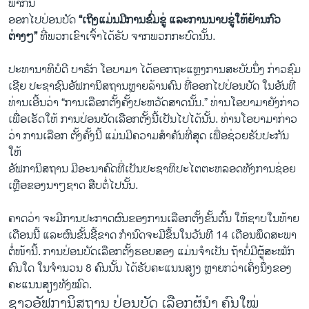
ພາກັນ​
ອອກ​ໄປ​ປ່ອນ​ບັດ
“ເຖິງ​ແມ່ນ​ມີ​ການ​ຂົ່ມຂູ່ ​ແລະ​ການ​ນາບ​ຂູ່​ໃຫ້​ຢ້ານ​ກົວ
ຕ່າງໆ”
ທີ່​ພວກ​ເຂົາ​ເຈົ້າ​ໄດ້​ຮັບ​ ​ຈາກ​ພວກ​ກະບົດ​ນັ້ນ.
ປະທານາທິບໍດີ ບາຣັກ ​ໂອ​ບາ​ມາ ​ໄດ້ອອກ​ຖະ​ແຫຼ​ງການ​ສະບັບ​ນຶ່ງ ​ກ່າວຊົມ​
ເຊີຍ ປະຊາຊົນ​ອັຟກາ​ນິສຖານ​ຫຼາຍ​ລ້ານ​ຄົນ ທີ່​ອອກ​ໄປ​ປ່ອນ​ບັດ ​ໃນ​ອັນ​ທີ່​
ທ່ານ​ເອີ້ນ​ວ່າ “ການ​ເລືອກ​ຕັ້ງ​ຄັ້ງ​ປະຫວັດສາດ​ນັ້ນ.” ທ່ານ​ໂອ​ບາ​ມາ​ຍັງ​ກ່າວ​
ເພື່ອເຮັດໃຫ້ ການປ່ອນບັດເລືອກຕັ້ງນີ້ເປັນໄປໄດ້ນັ້ນ. ທ່ານໂອບາມາກ່າວ
ວ່າ ການເລືອກ ຕັ້ງຄັ້ງນີ້ ​ແມ່ນ​ມີ​ຄວາມສຳຄັນທີ່ສຸດ ເພື່ອຊ່ວຍ​ຮັບປະກັນ
ໃຫ້
ອັຟການິສຖານ ມີອະນາຄົດທີ່​ເປັນປະຊາທິປະໄຕຕະຫລອດທັງການຊ່ອຍ
ເຫຼືອຂອງນາໆຊາດ ສືບຕໍ່ໄປນັ້ນ.
ຄາດວ່າ ຈະມີການປະກາດຜົນຂອງການເລືອກຕັ້ງຂັ້ນຕົ້ນ ໃຫ້ຊາບໃນທ້າຍ
ເດືອນນີ້ ແລະຜົນ​ຂັ້ນຊີ້ຂາດ ກຳນົດຈະມີຂຶ້ນໃນວັນທີ 14 ເດືອນພຶດສະພາ
ຕໍ່ໜ້ານີ້. ການປ່ອນບັດເລືອກຕັ້ງຮອບສອງ ແມ່ນຈຳເປັນ ຖ້າບໍ່​ມີຜູ້ສະໝັກ
ຄົນໃດ ໃນຈຳນວນ 8 ຄົນນັ້ນ ໄດ້ຮັບຄະ​ແນນສຽງ ຫຼາຍກວ່າເຄິ່ງນຶ່ງຂອງ
ຄະແນນສຽງທັງໝົດ.
ຊາວອັຟການິສຖານ ປ່ອນບັດ ເລືອກຜູ້ນຳ ຄົນໃໝ່