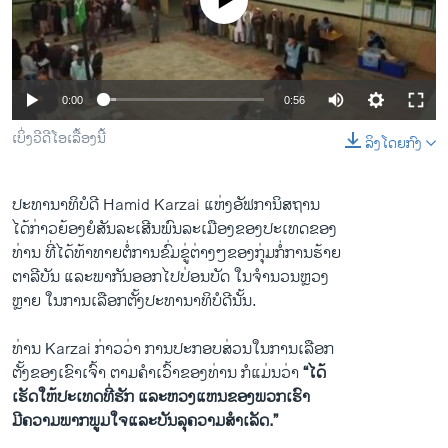
No media source currently available
ວິທະຍາສາດ-ເທັກໂນໂລຈີ
ທຸລະກິດ
ພາສາອັງກິດ
0:00
0:56
ວີດີໂອ
ເບິ່ງວີດີໂອເລື້ອງນີ້
ລິງໂດຍກົງ
ສຽງ
ລາຍການກະຈາຍສຽງ
ປະທານາທິບໍດີ Hamid Karzai ​ແຫ່ງ​ອັຟກາ​ນິສຖານ
ຕິດຕາມພວກເຮົາ ທີ່
​ໄດ້​ກ່າວ​ຍ້ອງຍໍ​ສັນລະ​ເສີນ​ພົນລະ​ເມືອງຂອງ​ປະ​ເທດຂອງ
ລາຍງານ
ທ່ານ ທີ່ໄດ້ທ້າ​ທາຍ​ຕໍ່​ການ​ຂົ່​ມຂູ່​ຕ່າງ​ໆ​ຂອງ​ກຸ່​ມກໍ່​ການ​ຮ້າຍ​
ຕາ​ລີ​ບັນ ​ແລະ​ພາກັນ​ອອກ​ໄປ​ປ່ອນ​ບັດ​ ໃນ​ຈຳນວນ​ຫຼວງ
​ຫຼາຍ​ ໃນ​ການ​ເລືອກ​ຕັ້ງ​ປະທານາທິບໍດີ​ນັ້ນ.
ພາສາຕ່າງໆ
ທ່ານ Karzai ກ່າວ​ວ່າ ການ​ປະກອບ​ສ່ວນ​ໃນ​ການເລືອກ
ຕັ້ງຂອງ​ເຂົາ​ເຈົ້າ ຕາມ​ຄຳ​ເວົ້າ​ຂອງ​ທ່ານ ກໍ​ແມ່ນ​ວ່າ
“​ໄດ້
​ເຮັດໃຫ້​ປະ​ເທດທີ່​ຮັກ​ ແລະ​ຫວງ​ແຫນ​ຂອງ​ພວກ​ເຮົາ
ມີ​ຄວາມ​ພາກພູມ​ໃຈ​ແລະ​ບັນລຸຄວາມ​ສຳ​ເລັດ​.”