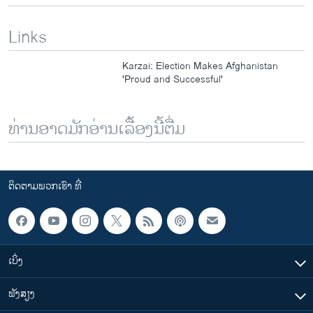
i
s
o
l
Links
u
i
s
d
Karzai: Election Makes Afghanistan
s
e
'Proud and Successful'
l
i
d
ທ່ານອາດມັກອ່ານເລື້ອງນີ້ຕື່ມ
e
ຕິດຕາມພວກເຮົາ ທີ່
ເບິ່ງ
ຟັງສຽງ