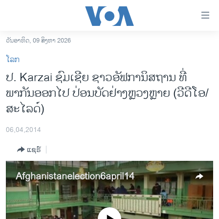
ລິ້ງ
ສຳຫລັບ
ເຂົ້າ
ວັນອາທິດ, 09 ສິງຫາ 2026
ຫາ
ໂຮມເພຈ
ໂລກ
ຂ້າມ
ລາວ
ປ. Karzai ຊົມເຊີຍ ຊາວອັຟການິສຖານ ທີ່
ຂ້າມ
ອາເມຣິກາ
ພາກັນອອກໄປ ປ່ອນບັດຢ່າງຫຼວງຫຼາຍ (ວີດີໂອ/
ຂ້າມ
ໄປ
ການເລືອກຕັ້ງ ປະທານາທີບໍດີ ສະຫະລັດ 2024
ສະໄລດ໌)
ຫາ
ຂ່າວ​ຈີນ
ຊອກ
06,04,2014
ຄົ້ນ
ໂລກ
ແຊຣ໌
ເອເຊຍ
ອິດສະຫຼະພາບດ້ານການຂ່າວ
Afghanistanelection6april14
ຊີວິດຊາວລາວ
ຊຸມຊົນຊາວລາວ