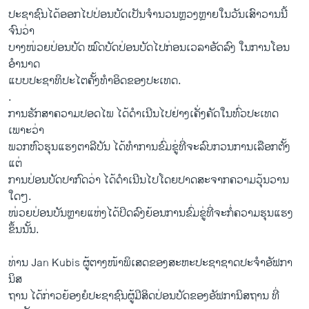
ປະຊາຊົນ​ໄດ້​ອອກ​ໄປ​ປ່ອນ​ບັດ​ເປັນ​ຈຳນວນ​ຫຼວງ​ຫຼາຍໃນ​ວັນ​ເສົາ​ວານ​ນີ້
ຈົນ​ວ່າ
​ບາງ​ໜ່ວຍປ່ອນ​ບັດ ໝົດ​ບັດປ່​ອນ​ບັດ​ໄປ​ກ່ອນ​ເວລາ​ອັດ​ລົງ ​ໃນການ​ໂອນ​
ອຳນາດ​
ແບບ​ປະຊາທິປະ​ໄຕ​ຄັ້ງ​ທຳ​ອິດ​ຂອງ​ປະ​ເທດ.
.
ການ​ຮັກສາ​ຄວາມ​ປອດ​ໄພ ​ໄດ້​ດຳ​ເນີນ​ໄປ​ຢ່າງ​ເຄັ່ງ​ຄັດ​ໃນ​ທົ່ວ​ປະ​ເທດ ​
ເພາະວ່າ
ພວກ​ຫົວ​ຮຸນ​ແຮງ​ຕາ​ລີ​ບັນ ​ໄດ້​ທຳ​ການ​ຂົ່ມຂູ່​ທີ່ຈະ​ລົບ​ກວນ​ການ​ເລືອກຕັ້ງ ​
ແຕ່​
ການ​ປ່ອນ​ບັດ​ປາກົດ​ວ່າ ​ໄດ້​ດຳ​ເນີນ​ໄປ​ໂດຍ​ປາດ​ສະ​ຈາກ​ຄວາມ​ວຸ້ນ​ວານ​
ໃດ​ໆ.
ໜ່ວຍ​ປ່ອນ​ບັນ​ຫຼາຍ​ແຫ່ງ​ໄດ້​ປິດ​ລົງ​ຍ້ອນ​ການ​ຂົ່ມຂູ່​ທີ່​ຈະ​ກໍ່ຄວາມ​ຮຸນ​ແຮງ​
ຂຶ້ນ​ນັ້ນ.
ທ່ານ Jan Kubis ຜູ້ຕາງໜ້າ​ພິ​ເສດ​ຂອງ​ສະຫະ​ປະຊາ​ຊາດ​ປະຈຳ​ອັຟກາ​
ນິສ
ຖານ ​ໄດ້​ກ່າວ​ຍ້ອງຍໍ​ປະຊາຊົນ​ຜູ້​ມີ​ສິດ​ປ່ອນ​ບັດ​ຂອງ​ອັຟກາ​ນິສຖານ ທີ່​