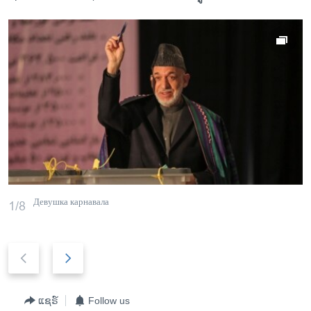
Девушка карнавала
1/8
P
N
r
e
e
x
v
t
ແຊຣ໌
Follow us