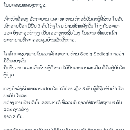
ໃນ​ນະຄອນຫລວງ​ກາ​ບູລ.
​ເຈົ້າໜ້າ​ທີ່ຂອງ ລັດຖະບານ ​ແລະ ທະຫານ ກ່າວ​ຕໍ່​ບັນດາ​ຜູ້​ສື່​ຂ່າວ ​ໃນ​ວັນ​
ເສົາ​ວານ​ນີ້ວ່າ ມື​ປືນ 3 ຄົນ​ໄດ້​ຈູ່​ໂຈມ ບ້ານ​ພັກຫລັງ​ນັ້ນ ​ໃກ້ໆ​ກັບ​ສະພາ ​
ແລະ ຍິງ​ອາ​ວຸດ​ຕ່າງໆ ​ເປັນ​ເວລາຫຼາຍຊົ່ວ​ໂມງ ​ໃນ​ຂະນະ​ທີ່​ພວກ​ເຂົາ​
ພະຍາຍາມ​ທີ່​ຈະ ຄວບ​ຄຸມ​ບ້ານ​ພັກ​ດັ່ງກ່າວ.
​ໂຄສົກກະຊວງ​ພາຍ​ໃນ​ຂອງ​ລັດຖະບານ ທ່ານ Sediq Sediqqi ກ່າວ​ວ່າ
ມື​ປືນ​ສອງ​ຄົນ
ຖືກ​ຍິງ​ຕາຍ ​ແລະ ຄົນ​ຮ້າຍຜູ້​ທີ​ສາມ ​ໄດ້​ບີບ​ຂະ​ນວນ​ລະ​ເບີດ ທີ່​ຕິດ​ຢູ່​ກັບໂຕ​
ຜູ້ກ່ຽວ.
ກອງ​ກຳລັງຮັກສາ​ຄວາມ​ປອດ​ໄພ ​ໄດ້​ຊ່ອ​ຍ​ເຫຼືອ 8 ຄົນ ຜູ້​ທີ່​ຖືກ​ຈັບ​ເປັນ​ໂຕ​
ປະກັນ​ ​ໃນລະ
ຫວ່າງ​ ການ​ໂຈມ​ຕີນັ້ນ ອອກມາ​ໄດ້ ທີ່ລວມມີ ຊາວ​ອັຟກາ​ນິສຖານ 6 ຄົນ ​
ແລະ ຊາວ​ຕ່າງ
​ຊາດ 2 ຄົນ.