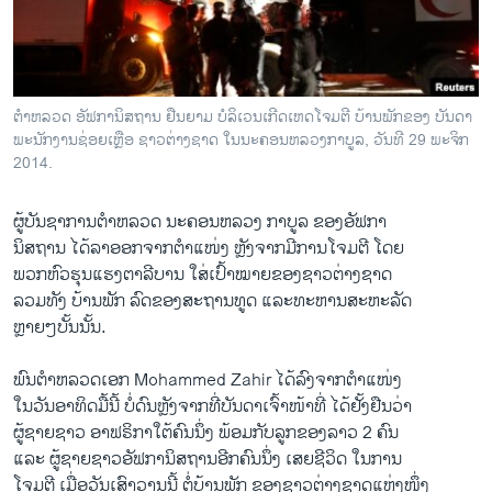
ວິທະຍາສາດ-ເທັກໂນໂລຈີ
ທຸລະກິດ
ພາສາອັງກິດ
ຕຳຫລວດ ອັຟການິສຖານ ຢືນຍາມ ບໍລິເວນເກີດເຫດໂຈມຕີ ບ້ານພັກຂອງ ບັນດາ
ວີດີໂອ
ພະນັກງານຊ່ອຍເຫຼືອ ຊາວຕ່າງຊາດ ໃນນະຄອນຫລວງກາບູລ, ວັນທີ 29 ພະຈິກ
2014.
ສຽງ
ຜູ້​ບັນຊາ​ການຕຳຫລວດ ນະຄອນຫລວງ ກາ​ບູລ ຂອງອັຟກາ
ລາຍການກະຈາຍສຽງ
ຕິດຕາມພວກເຮົາ ທີ່
​ນິສຖານ ​ໄດ້​ລາ​ອອກ​ຈາກ​ຕຳ​ແໜ່​ງ ຫຼັງຈາກມີ​ການ​ໂຈມ​ຕີ ໂດຍ​
ລາຍງານ
ພວກຫົວ​ຮຸນ​ແຮງ​ຕາ​ລີ​ບານ ​ໃສ່​ເປົ້າໝາຍຂອງຊາວ​ຕ່າງ​ຊາດ
ລວມທັງ ບ້ານ​ພັກ ລົດຂອງສະຖານທູດ ​ແລະທະຫານ​ສະຫະລັດ
ຫຼາຍໆ​ບັ້ນ​ນັ້ນ.
ພາສາຕ່າງໆ
ພົນຕຳຫລວດ​ເອກ Mohammed Zahir ​ໄດ້​ລົງ​ຈາກ​ຕຳ​ແໜ່​ງ
​ໃນ​ວັນ​ອາທິດ​ມື້​ນີ້ ​ບໍ່​ດົນຫຼັງຈາກ​ທີ່ບັນດາ​ເຈົ້າໜ້າ​ທີ່ ​ໄດ້​ຢັ້ງຢືນ​ວ່າ
ຜູ້​ຊາຍ​ຊາວ ​ອາ​ຟຣິກາ​ໃຕ້​ຄົນ​ນຶ່ງ ພ້ອມ​ກັບ​ລູກ​ຂອງ​ລາວ 2 ຄົນ ​
ແລະ ຜູ້​ຊາຍ​ຊາວ​ອັຟກາ​ນິສຖານອີກ​ຄົນ​ນຶ່ງ ​ເສຍ​ຊີວິດ ​ໃນ​ການ
​ໂຈມ​ຕີ ​ເມື່ອ​ວັນ​ເສົາ​ວານ​ນີ້ ຕໍ່ບ້ານ​ພັກ ຂອງ​ຊາວ​ຕ່າງ​ຊາດແຫ່ງ​ໜຶ່ງ