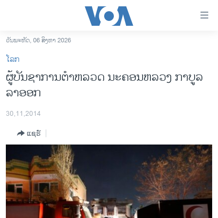
ລິ້ງ
ສຳຫລັບ
ເຂົ້າ
ວັນພະຫັດ, 06 ສິງຫາ 2026
ຫາ
ໂຮມເພຈ
ໂລກ
ຂ້າມ
ລາວ
ຜູ້​ບັນຊາ​ການຕຳຫລວດ ນະຄອນຫລວງ ກາ​ບູລ
ຂ້າມ
ອາເມຣິກາ
ລາ​ອອກ​
ຂ້າມ
ໄປ
ການເລືອກຕັ້ງ ປະທານາທີບໍດີ ສະຫະລັດ 2024
ຫາ
30,11,2014
ຂ່າວ​ຈີນ
ຊອກ
ແຊຣ໌
ຄົ້ນ
ໂລກ
ເອເຊຍ
ອິດສະຫຼະພາບດ້ານການຂ່າວ
ຊີວິດຊາວລາວ
ຊຸມຊົນຊາວລາວ