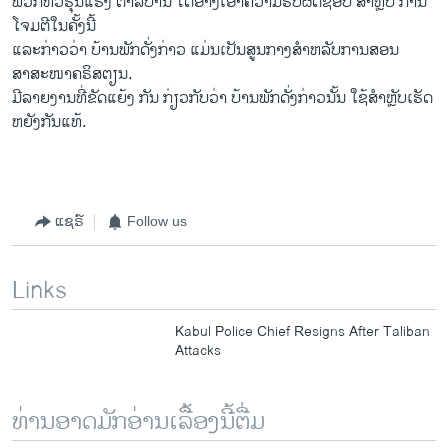
ພວກ​ຫົວ​ຮຸນ​ແຮງ ຕາ​ລີ​ບານ ​ໄດ້​ອ້າງ​ເອົາ​ຄວາມ​ຮັບຜິດຊອບ​ ສຳຫຼັບ ການ​
ໂຈມ​ຕີ​ໃນ​ຄັ້ງນີ້
ແລະກ່າວ​ວ່າ ບ້ານ​ພັກ​ດັ່ງກ່າວ ​ແມ່ນ​ເປັນ​ສູນ​ກາງ​ສຳ​ຫລັບການ​ສອນ
ສາສະໜາຄຣິສຕຽນ.
ມີ​ລາ​ຍງານທີ່ຂັດ​ແຍ້​ງ ກັນ ກ່ຽວ​ກັບວ່າ ບ້ານ​ພັກ​ດັ່ງກ່າວ​ນັ້ນ ​ໃຊ້ສຳ​ຫຼັບເຮັດ​
ຫຍັງ​ກັນ​ແທ້​.
ແຊຣ໌
Follow us
Links
Kabul Police Chief Resigns After Taliban
Attacks
ທ່ານອາດມັກອ່ານເລື້ອງນີ້ຕື່ມ