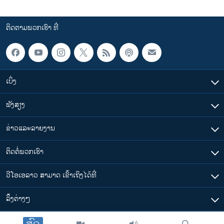
ຕິດຕາມພວກເຮົາ ທີ່
ເບິ່ງ
ຟັງສຽງ
ຂ່າວແລະລາຍງານ
ຕິດຕໍ່ພວກເຮົາ
ວີໂອເອລາວ ສາມາດ ເຂົ້າເຖິງໄດ້ທີ່
​ລິ້ງ​ຕ່າງໆ
ສົດ
ຕາມເວລາໃນລາວ