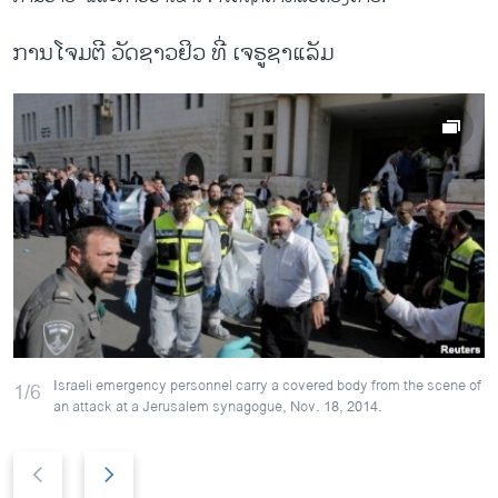
ການໂຈມຕີ ວັດຊາວຢິວ ທີ່ ເຈຣູຊາແລັມ
Israeli emergency personnel carry a covered body from the scene of
1/6
an attack at a Jerusalem synagogue, Nov. 18, 2014.
P
N
r
e