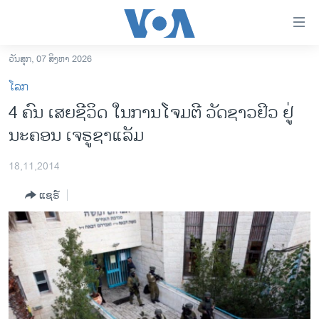
ລິ້ງ
ສຳຫລັບ
ເຂົ້າ
ວັນສຸກ, 07 ສິງຫາ 2026
ຫາ
ໂຮມເພຈ
ໂລກ
ຂ້າມ
ລາວ
4 ຄົນ ເສຍຊີວິດ ໃນການໂຈມຕີ ວັດຊາວຢິວ ຢູ່
ຂ້າມ
ອາເມຣິກາ
ນະຄອນ ເຈຣູຊາແລັມ
ຂ້າມ
ໄປ
ການເລືອກຕັ້ງ ປະທານາທີບໍດີ ສະຫະລັດ 2024
ຫາ
18,11,2014
ຂ່າວ​ຈີນ
ຊອກ
ແຊຣ໌
ຄົ້ນ
ໂລກ
ເອເຊຍ
ອິດສະຫຼະພາບດ້ານການຂ່າວ
ຊີວິດຊາວລາວ
ຊຸມຊົນຊາວລາວ