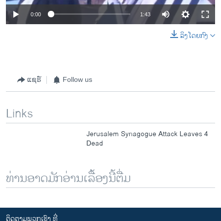
0:00
1:43
ລິງໂດຍກົງ
ແຊຣ໌
Follow us
Links
Jerusalem Synagogue Attack Leaves 4
Dead
ທ່ານອາດມັກອ່ານເລື້ອງນີ້ຕື່ມ
ຕິດຕາມພວກເຮົາ ທີ່