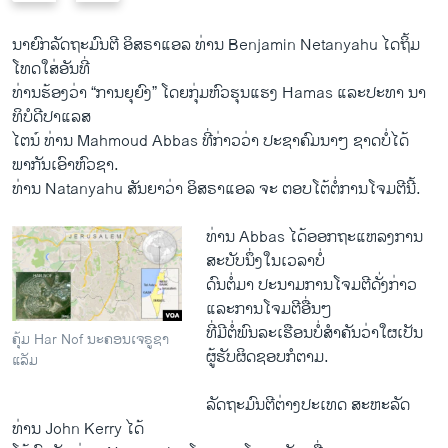
e
x
v
t
ນາຍົກລັດຖະມົນຕີ ອິສຣາ​ແອ​ລ ທ່ານ Benjamin Netanyahu ​ໄດ​ຖິ້ມ
i
s
ໂທດ​ໃສ່ອັນ​ທີ່
o
l
ທ່ານ​ຮ້ອງວ່າ “ການຍຸຍົງ” ໂດຍກຸ່ມຫົວຮຸນແຮງ Hamas ແລະປະທາ ນາ
u
i
ທິບໍດີປາແລສ
s
d
ໄຕນ໌ ທ່ານ Mahmoud Abbas ທີ່ກ່າວວ່າ ປະຊາຄົມນາໆ ຊາດບໍ່ໄດ້
s
e
ພາກັນເອົາຫົວຊາ.
l
ທ່ານ Natanyahu ສັນຍາວ່າ ອິສຣາແອລ ຈະ ຕອບໂຕ້ຕໍ່ການໂຈມຕີນີ້.
i
d
ທ່ານ Abbas ໄດ້ອອກຖະແຫລງການ
e
ສະບັບນຶ່ງໃນເວລາບໍ່
ດົນຕໍ່ມາ ປະນາມການໂຈມຕີດັ່ງກ່າວ
ແລະການໂຈມຕີອື່ນໆ
ທີ່ມີຕໍ່ພົນລະເຮືອນບໍ່ສຳຄັນວ່າໃຜເປັນ
ຄຸ້ມ Har Nof ນະຄອນເຈຣູຊາ
ຜູ້ຮັບຜິດຊອບກໍຕາມ.
ແລັມ
ລັດຖະມົນຕີຕ່າງປະເທດ ສະຫະລັດ
ທ່ານ John Kerry ໄດ້