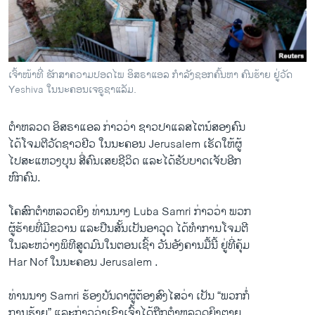
ວິທະຍາສາດ-ເທັກໂນໂລຈີ
ທຸລະກິດ
ພາສາອັງກິດ
ເຈົ້າໜ້າທີ່ ຮັກສາຄວາມປອດໄພ ອິສຣາແອລ ກຳລັງຊອກຄົ້ນຫາ ຄົນຮ້າຍ ຢູ່ວັດ
ວີດີໂອ
Yeshiva ໃນນະຄອນເຈຣູຊາແລັມ.
ສຽງ
ຕຳຫລວດ ອິສຣາ​ແອ​ລ ກ່າວ​ວ່າ ຊາວ​ປາ​ແລ​ສ​ໄຕ​ນ໌ສອງ​ຄົນ
ລາຍການກະຈາຍສຽງ
​ໄດ້​ໂຈມ​ຕີ​ວັດ​ຊາວ​ຢີວ ​ໃນ​ນະຄອນ Jerusalem ​ເຮັດ​ໃຫ້ຜູ້​
ຕິດຕາມພວກເຮົາ ທີ່
ໄປ​ສ​ະ​ແຫວ​ງບຸນ ສີ່​ຄົນ​ເສຍ​ຊີວິດ ​ແລະ​ໄດ້​ຮັບ​ບາດ​ເຈັບ​ອີກ​
ລາຍງານ
ຫົກ​ຄົນ.
ໂຄສົກ​ຕຳຫລວດ​ຍິງ ທ່ານ​ນາງ Luba Samri ກ່າວ​ວ່າ ພວກ​
ພາສາຕ່າງໆ
ຜູ້ຮ້າ​ຍທີ່ມີ​ຂວານ ​ແລະ​ປືນ​ສັ້ນເປັນອາວຸດ ​ໄດ້ທຳການໂຈມ​ຕີ
​ໃນລະຫວ່າງພິທີສູດ​ມົນໃນຕອນ​ເຊົ້າ ວັນ​ອັງຄານ​ມື້​ນີ້​ ຢູ່​ທີ່ຄຸ້ມ
Har Nof ໃນນະຄອນ Jerusalem .
ທ່ານ​ນາງ Samri ຮ້ອງບັນດາ​ຜູ້​ຕ້ອງ​ສົງ​ໄສ​ວ່າ​ ເປັນ “ພວກ​ກໍ່​
ການ​ຮ້າຍ” ​ແລະ​ກ່າວ​ວ່າເຂົາ​ເຈົ້າ​ໄດ້​ຖືກ​ຕຳຫລວດຍິງ​ຕາຍ​.