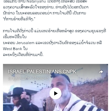
ໂອ້ລົມກັບ ທ່ານ Natanyahu ໂດຍທາງໂທລະສັບ ເພື່ອສະ
ແດງຄວາມເສົ້າສະລົດໃຈຂອງທ່ານ. ທ່ານຍັງໄດ້ບອກບັນດາ
ນັກຂ່າວ ໃນນະຄອນລອນດອນວ່າ ການໂຈມຕີນີ້ ເປັນການ
“ກໍ່ການຮ້າຍທີ່ແທ້ຈິງ.”
ການໂຈມຕີດັ່ງກ່າວນີ້ ແມ່ນເຫດຮ້າຍເທື່ອຫລ້າສຸດ ຂອງຄວາມຮຸນແຮງທີ່
ເພີ້ມທະວີຂຶ້ນໃນ
ນະຄອນ Jerusalem ແລະເຂດຝັ່ງຕາເວັນຕົກຂອງແມ່ນ້ຳຈໍແດນ ຫລື
West Bank ໃນ
ລະຍະນຶ່ງເດືອນທີ່ຜ່ານມານີ້.
ISRAEL PALESTINIANS CNPK
by
ສຽງອາເມຣິກາ ວີໂອເອລາວ
No media source currently available