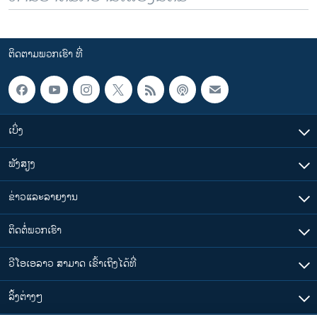
ຕິດຕາມພວກເຮົາ ທີ່
ເບິ່ງ
ຟັງສຽງ
ຂ່າວແລະລາຍງານ
ຕິດຕໍ່ພວກເຮົາ
ວີໂອເອລາວ ສາມາດ ເຂົ້າເຖິງໄດ້ທີ່
​ລິ້ງ​ຕ່າງໆ