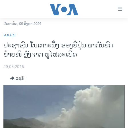
ລິ້ງ
ສຳຫລັບ
ເຂົ້າ
ວັນອາທິດ, 09 ສິງຫາ 2026
ຫາ
ໂຮມເພຈ
ເອເຊຍ
ຂ້າມ
ລາວ
ປະຊາຊົນ ໃນເກາະນຶ່ງ ຂອງຍີ່ປຸ່ນ ພາກັນຍົກ
ຂ້າມ
ອາເມຣິກາ
ຍ້າຍໜີ ຫຼັງຈາກ ພູໄຟລະເບີດ
ຂ້າມ
ໄປ
ການເລືອກຕັ້ງ ປະທານາທີບໍດີ ສະຫະລັດ 2024
ຫາ
29,05,2015
ຂ່າວ​ຈີນ
ຊອກ
ແຊຣ໌
ຄົ້ນ
ໂລກ
ເອເຊຍ
ອິດສະຫຼະພາບດ້ານການຂ່າວ
ຊີວິດຊາວລາວ
ຊຸມຊົນຊາວລາວ