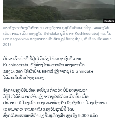
ວິທະຍາສາດ-ເທັກໂນໂລຈີ
ທຸລະກິດ
ພາສາອັງກິດ
ພາບນຶ່ງຈາກກ້ອງບັນທຶກພາບ ຂອງອົງການອຸຕຸນິຍົມວິທະຍາຍີ່ປຸ່ນ ສະແດງໃຫ້
ວີດີໂອ
ເຫັນ ການລະເບີດ ຂອງພູໄຟ Shindake ຢູ່ທີ່ ເກາະ Kuchinoerabujima, ໃນ
ເຂດ Kagoshima ທາງພາກຕາເວັນຕົກສຽງໃຕ້ຂອງຍີ່ປຸ່ນ, ວັນທີ 29 ພຶດສະພາ
ສຽງ
2015.
ລາຍການກະຈາຍສຽງ
ຕິດຕາມພວກເຮົາ ທີ່
ບັນດາ​ເຈົ້າໜ້າ​ທີ່ ຍີ່​ປຸ່ນ​ໄດ້​ແຈ້ງ​ໃຫ້​ປະຊາຊົນທີ່ເກາະ
ລາຍງານ
Kuchinoerabu ທີ່ຢູ່​ຫ່າງ​ໄກ​ສອກຫລີກ ທາງ​ພາກ​ໃຕ້
ຂອງ​ປະ​ເທດ ​ໃຫ້​ຍົກຍ້າຍອອກໜີ​ ຫຼັງຈາກ​ພູ​ໄຟ Shindake
​ໄດ້​ລະ​ເບີດ​ຂຶ້ນຢ່າງ​ຮຸນ​ແຮງ.
ພາສາຕ່າງໆ
ອົງການ​ອຸຕຸນິຍົມ​ວິທະຍາຍີ່​ປຸ່ນ ກ່າວ​ວ່າ ​ບໍ່ມີລາຍ​ງານວ່າ
​ມີຜູ້ໃດໄດ້ຮັບ​ບາດ​ເຈັບ ຫຼັງຈາກ​ພູ​ໄຟ​ໄດ້​ລະ​ເບີດ​ຂຶ້ນ ​ເມື່ອ
​ປະມານ 10 ​ໂມງ​ເຊົ້າ ຂອງເວລາທ້ອງຖິ່ນ ຊຶ່ງກົງ​ກັບ 1 ​ໂມງ​ເຊົ້າຕາມ
ເວລາມາດຕະຖານສາກົນ ຂອງວັນ​ສຸກ​ມື້​ນີ້ ໂດຍ
ສົ່ງຄວັນ​ໝອກໜາສີດຳ ພຸ່ງຂຶ້ນສູ່ທ້ອງຟ້າ ສູງ​ເຖິງ 9,000 ​ແມັດ