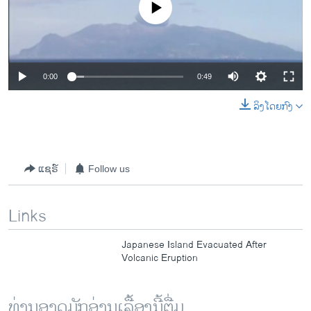
No media source currently available
0:00
0:49
ລິງໂດຍກົງ
ແຊຣ໌
Follow us
Links
Japanese Island Evacuated After
Volcanic Eruption
ທ່ານອາດມັກອ່ານເລື້ອງນີ້ຕື່ມ