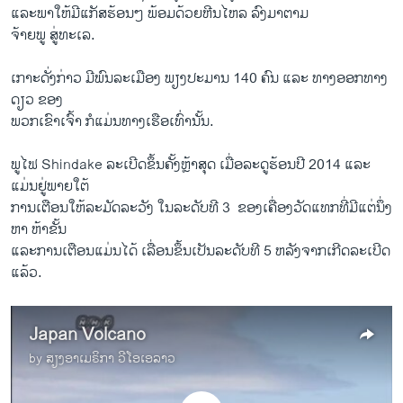
​ແລະພາໃຫ້ມີ​ແກັສຮ້ອນໆ ພ້ອມດ້ວຍຫີນໄຫ​ລ ລົງ​ມາ​ຕາມ
​ຈ້າຍ​ພູ​ ​ສູ່​ທະ​ເລ.
​ເກາະ​ດັ່ງກ່າວ ມີ​ພົນລະ​ເມືອງ ພຽງ​ປະມານ 140 ຄົນ ​ແລະ ທາງ​ອອກ​ທາງ​
ດຽວ​ ຂອງ
​ພວກ​ເຂົາ​ເຈົ້າ ກໍ​ແມ່ນທາງ​ເຮືອເທົ່າ​ນັ້ນ.
ພູ​ໄຟ Shindake ລະ​ເບີດ​ຂຶ້ນຄັ້ງຫຼ້າສຸດ ເມື່ອລະດູຮ້ອນ​ປີ 2014 ​ແລະ ​
ແມ່ນ​ຢູ່​ພາຍ​ໃຕ້
ການ​ເຕືອນ​ໃຫ້​ລະມັດລະວັງ ​ໃນລະດັບທີ 3 ​ ຂອງເຄື່ອງວັດແທກທີ່ມີແຕ່ນຶ່ງ
ຫາ ຫ້າຂັ້ນ
ແລະ​ການເຕືອນແມ່ນໄດ້ ເລື່ອນຂຶ້ນເປັນລະດັບ​ທີ 5 ຫລັງ​ຈາກ​ເກີ​ດລະ​ເບີດ​
ແລ້ວ.
Japan Volcano
by
ສຽງອາເມຣິກາ ວີໂອເອລາວ