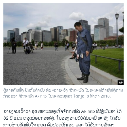
ຜູ້ຊາຍຄົນໜຶ່ງ ຢືນກົ້ມຄຳນັບ ຫໍພະລາຊະວັງ ຈັກກະພັດ ໃນຂະນະທີ່ກຳລັງຟັງການ
ກ່າວຂອງ ຈັກກະພັດ Akihito ໃນນະຄອນຫຼວງ ໂຕກຽວ. 8 ສິງຫາ 2016.
ລາຍງານເວົ້າວ່າ ສຸຂະພາບຂອງເຈົ້າຈັກກະພັດ Akihito ທີ່ຊົງພັນສາ ໄດ້
82 ປີ ແມ່ນ ຫລຸດນ້ອຍຖອຍລົງ. ໃນສອງສາມປີບໍ່ດົນມານີ້ ພະອົງ ໄດ້ຮັບ
ການຜ່ານຕັດຫົວໃຈ ຫຼອດ ລົມປອດອັກເສບ ແລະ ໄດ້ຮັບການຮັກສາ