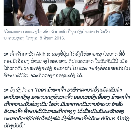
ວິທະຍາສາດ-ເທັກໂນໂລຈີ
ທຸລະກິດ
ພາສາອັງກິດ
ຈໍໂທລະພາບ ສະແດງໃຫ້ເຫັນ ຈັກກະພັດ ຍີ່ປຸ່ນ ຊົງກ່າວຄຳປາ ໄສໃນ
ວີດີໂອ
ນະຄອນຫຼວງ ໂຕກຽວ. 8 ສິງຫາ 2016.
ສຽງ
ພະເຈົ້າຈັກກະພັດ Akihito ຂອງຍີ່ປຸ່ນ ໄດ້ຊົງໃຫ້ພະຣາຊະໂອວາດ ທີ່ບໍ່
ລາຍການກະຈາຍສຽງ
ຄອຍມີເລື້ອຍໆ ຜ່ານທາງໂທລະພາບ ຕໍ່ປະເທດຊາດ ໃນວັນຈັນມື້ນີ້ ເພື່ອ
ຕິດຕາມພວກເຮົາ ທີ່
ໃຫ້ເຫດຜົນວ່າ ພະອົງຈະຊົງ ສະລາເກີນໄປ ແລະ ຈະຊົງອ່ອນເພຍເກີນໄປ
ລາຍງານ
ທີ່ຈະປະຕິບັດພາລະກິດຕ່າງໆຂອງພະອົງ ໄດ້.
ພະອົງ ຊົງຕັດວ່າ
“ເວລາ ຂ້າພະເຈົ້າ ມາພິຈາລະນາເບິ່ງແລ້ວເຫັນວ່າ
ພາສາຕ່າງໆ
ລະດັບພະລັງສຸ ຂະພາບຂອງຂ້າພະເຈົ້າ ອ່ອນເພຍລົງເລື້ອຍໆ ຂ້າພະເຈົ້າ
ເກີດຄວາມເປັນຫ່ວງເປັນ ໃຍວ່າ ມັນອາດຈະເປັນການລຳບາກ ສຳລັບ
ຂ້າພະເຈົ້າ ທີ່ຈະປະຕິບັດພາລະກິດຕ່າງໆ ໄດ້ເພື່ອເປັນສັນຍະລັກຂອງ
ປະເທດດ້ວຍຊີວິດຈິດໃຈທັງໝົດ ດັ່ງທີ່ຂ້າພະເຈົ້າໄດ້ປະ ຕິບັດມາ ຈົນເຖິງ
ປັດຈຸບັນນີ້.”