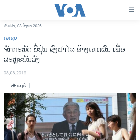
ລິ້ງ
ສຳຫລັບ
ເຂົ້າ
ວັນເສົາ, 08 ສິງຫາ 2026
ຫາ
ໂຮມເພຈ
ເອເຊຍ
ຂ້າມ
ລາວ
ຈັກກະພັດ ຍີ່ປຸ່ນ ຊົງປາໄສ ອ້າງເຫດຜົນ ເພື່ອ
ຂ້າມ
ອາເມຣິກາ
ສະຫຼະບັນລັງ
ຂ້າມ
ໄປ
ການເລືອກຕັ້ງ ປະທານາທີບໍດີ ສະຫະລັດ 2024
ຫາ
08,08,2016
ຂ່າວ​ຈີນ
ຊອກ
ແຊຣ໌
ຄົ້ນ
ໂລກ
ເອເຊຍ
ອິດສະຫຼະພາບດ້ານການຂ່າວ
ຊີວິດຊາວລາວ
ຊຸມຊົນຊາວລາວ