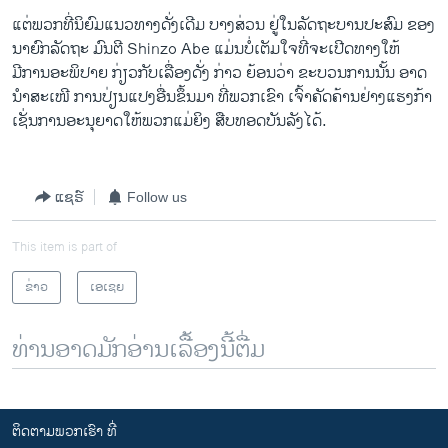
ແຕ່ພວກທີ່ນິຍົມແນວທາງດັ່ງເດີມ ບາງສ່ວນ ຢູ່ໃນລັດຖະບານປະສົມ ຂອງ
ນາຍົກລັດຖະ ມົນຕີ Shinzo Abe ແມ່ນບໍ່ເຕັມໃຈທີ່ຈະເປີດທາງໃຫ້
ມີການອະພິປາຍ ກ່ຽວກັບເລື່ອງດັ່ງ ກ່າວ ຍ້ອນວ່າ ຂະບວນການນັ້ນ ອາດ
ນຳສະເໜີ ການປ່ຽນແປງອື່ນຂຶ້ນມາ ທີ່ພວກເຂົາ ເຈົ້າຄັດຄ້ານຢ່າງແຮງກ້າ
ເຊັ່ນການອະນຸຍາດໃຫ້ພວກແມ່ຍິງ ສືບທອດບັນລັງໄດ້.
ແຊຣ໌
Follow us
This item is part of
ຂ່າວ
ເອເຊຍ
ທ່ານອາດມັກອ່ານເລື້ອງນີ້ຕື່ມ
ຕິດຕາມພວກເຮົາ ທີ່