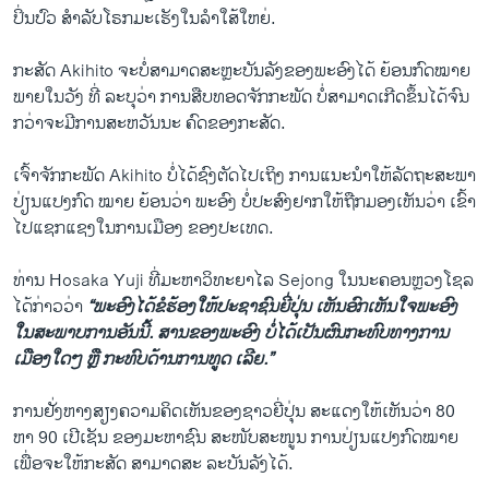
ປິ່ນປົວ ສຳລັບໂຣກມະເຮັງໃນລຳໃສ້ໃຫຍ່.
ກະສັດ Akihito ຈະບໍ່ສາມາດສະຫຼະບັນລັງຂອງພະອົງໄດ້ ຍ້ອນກົດໝາຍ
ພາຍໃນວັງ ທີ່ ລະບຸວ່າ ການສືບທອດຈັກກະພັດ ບໍ່ສາມາດເກີດຂຶ້ນໄດ້ຈົນ
ກວ່າຈະມີການສະຫວັນນະ ຄົດຂອງກະສັດ.
ເຈົ້າຈັກກະພັດ Akihito ບໍ່ໄດ້ຊົງຕັດໄປເຖິງ ການແນະນຳໃຫ້ລັດຖະສະພາ
ປ່ຽນແປງກົດ ໝາຍ ຍ້ອນວ່າ ພະອົງ ບໍ່ປະສົງຢາກໃຫ້ຖືກມອງເຫັນວ່າ ເຂົ້າ
ໄປແຊກແຊງໃນການເມືອງ ຂອງປະເທດ.
ທ່ານ Hosaka Yuji ທີ່ມະຫາວິທະຍາໄລ Sejong ໃນນະຄອນຫຼວງໂຊລ
ໄດ້ກ່າວວ່າ
“ພະອົງໄດ້ຂໍຮ້ອງໃຫ້ປະຊາຊົນຍີ່ປຸ່ນ ເຫັນອົກເຫັນໃຈພະອົງ
ໃນສະພາບການອັນນີ້. ສານຂອງພະອົງ ບໍ່ໄດ້ເປັນຜົນກະທົບທາງການ
ເມືອງໃດໆ ຫຼື ກະທົບດ້ານການທູດ ເລີຍ.”
ການຢັ່ງຫາງສຽງຄວາມຄິດເຫັນຂອງຊາວຍີ່ປຸ່ນ ສະແດງໃຫ້ເຫັນວ່າ 80
ຫາ 90 ເປີເຊັນ ຂອງມະຫາຊົນ ສະໜັບສະໜູນ ການປ່ຽນແປງກົດໝາຍ
ເພື່ອຈະໃຫ້ກະສັດ ສາມາດສະ ລະບັນລັງໄດ້.