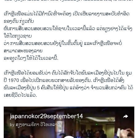
ເກົາຫຼີ​ເໜືອແມ່ນ​ໄດ້​ມີ​ກຳນົດທີ່​ຈະ​ຕ້ອງ​ ເປີດ​ເຜີຍ​ລາຍ​ງານ​ສະບັບ​ທຳ​ອິດ​
ຂອງຕົນ​ ກ່ຽວ​ກັບ
ຜົນ​ການ​ສືບ​ສວນສອບ​ສວນໃຫ້​ຊາບ​ໃນ​ເວລາ​ນີ້ແລ້ວ ແຕ່​ພຽງ​ຢາງ​ໄດ້​ແຈ້ງ​
ໃຫ້​ໂຕ​ກຽວຊາບ​
ວ່າ ການ​ສືບສວນ​ສອບ​ສວນ​ຍັງ​ຢູ່​ໃນ​ຂັ້ນ​ຕົ້ນຢູ່ ​ແລະ​ເກົາ​ຫຼື​ເໜືອ​ຈະ​ບໍ່​
ສາມາດ​ສະໜອງ​ລາຍ
ລະອຽດໃດໆໃຫ້​ໄດ້​ໃນ​ເວລາ​ນີ້.
​ເກົາຫຼີ​ເໜືອ​ໄດ້​ຍອມຮັບວ່າ ຕົນ​ໄດ້​ລັກ​ຈັບ​ໂຕ​ພົນລະ​ເມືອງ​ຍີ່ປຸ່ນ​ໄປ​ໃນ ຊຸມ​
ປີ 1970 ​ເພື່ອ​ໄປ​ເຝິກ​ແອ​ບ​ພວກສາຍ​ລັບ​ຂອງ​ຕົນ. ​ເກົາຫຼີ​ເໜືອ​ໄດ້​ສົ່ງ​
ພົນລະ​ເມືອງ​ຍີ່ປຸ່ນ 5 ຄົນ​ຄືນ​ໃຫ້​ຍີ່ປຸ່ນ ​ແຕ່​ອ້າງ​ວ່າ ຈຳນວນ​ສິບ​ກວ່າ​ຄົນ ​ໄດ້​
ເສຍ​ຊີວິດ​ໄປ​ແລ້ວ.
japannokor29september14
by
ສຽງອາເມຣິກາ ວີໂອເອລາວ