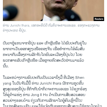
ວິທະຍາສາດ-ເທັກໂນໂລຈີ
ທຸລະກິດ
ພາສາອັງກິດ
ທ່ານ Junichi Ihara, ເອກອະທິບໍດີ ກົມກິດຈະການເອເຊຍ. ຂອງກະຊວງການ
ວີດີໂອ
ຕ່າງປະເທດ ຍີ່ປຸ່ນ.
ສຽງ
ບັນດາ​ຜູ​້ແທນ​ຈາກ​ຍີ່ປຸ່ນ ​ແລະ ​ເກົາຫຼີ​ເໜືອ ​ໄດ້​ພົບ​ປະກັນ​ຢູ່​ໃນ
ລາຍການກະຈາຍສຽງ
​ພາກ​ຕາ​ເວັນ​ອອກສຽງ​ເໜືອ​ຂອງ​ຈີນ ​ເພື່ອ​ທຳ​ການ​ໂອ້​ລົມ​ສົນ
ຕິດຕາມພວກເຮົາ ທີ່
ທະນາ​ກັນ​ເລື້ອງ​ການລັກ​ຈັບ​ໂຕ​ພົນລະ​ເມືອງ​ຍີ່ປຸ່ນ​ໄປ ​ໂດຍ
ລາຍງານ
​ພວກ​ສາຍ​ລັບ​ເກົາຫຼີ​ເໜືອ ​ເມື່ອ​ຫຼາຍ​ທົດ​ສະ​ວັດ​ຜ່ານ​ມາແລ້ວ
ນັ້ນ.
ພາສາຕ່າງໆ
​ໃນ​ລະຫວ່າງ​ການ​ພົບ​ປະ​ກັນ​ເປັນ​ເວລາ​ນຶ່ງ​ມື້ ທີ່​ເມືອງ Shen
yang ​ໃນ​ວັນ​ຈັນ​ມື້​ນີ້ ທ່ານ Junichi Ihara ນັກ​ການ​ທູດ​ຂັ້ນ
​ສູງ​ສຸດ​ຂອງ​ຍີ່ປຸ່ນ ທີ່​ກຳກັບ​ນຳ​ກິດຈະການ​ເອ​ເຊຍ ​ໄດ້​ຮຽກຮ້ອງ
​ໃຫ້ຄູ່​ຕຳ​ແໜ່​ງ ທ່ານ Jong Il Ho ​ດຳ​ເນີນ​ການ​ສືບສວນ​ສອບ​
ສວນຢ່າງຮອບດ້ານ​ ກ່ຽວ​ກັບການ​ລັກພາ​ໂຕ​ຜູ້​ຄົນ​ເຫຼົ່າ​ນີ້ໄປ
ໃນ​ປາງ​ສົງຄາມ​ເຢັນ ​ແລະ​ໃຫ້​ແຈ້ງ​ຜົນ​ຂອງ​ການ​ສືບ​ສວນ​ໃຫ້​ຊາບໂດຍ​ໄວ.