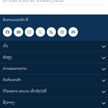
ທ່ານອາດມັກອ່ານເລື້ອງນີ້ຕື່ມ
ຕິດຕາມພວກເຮົາ ທີ່
ເບິ່ງ
ຟັງສຽງ
ຂ່າວແລະລາຍງານ
ຕິດຕໍ່ພວກເຮົາ
ວີໂອເອລາວ ສາມາດ ເຂົ້າເຖິງໄດ້ທີ່
​ລິ້ງ​ຕ່າງໆ