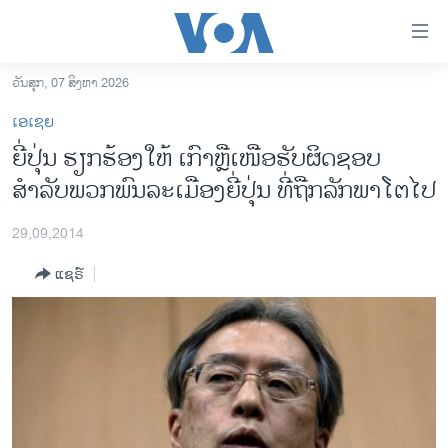
ລິ້ງ
ສຳຫລັບ
ເຂົ້າ
ວັນສຸກ, 07 ສິງຫາ 2026
ຫາ
ໂຮມເພຈ
ເອເຊຍ
ຂ້າມ
ລາວ
ຍີ່ປຸ່ນ ຮຽກຮ້ອງໃຫ້ ເກົາຫຼືເໜືອຮັບຜິດຊອບ
ຂ້າມ
ອາເມຣິກາ
ສຳລັບພວກພົນລະເມືອງຍີ່ປຸ່ນ ທີ່ຖືກລັກພາໂຕໄປ
ຂ້າມ
ໄປ
ການເລືອກຕັ້ງ ປະທານາທີບໍດີ ສະຫະລັດ 2024
ຫາ
29,09,2014
ຂ່າວ​ຈີນ
ຊອກ
ແຊຣ໌
ຄົ້ນ
ໂລກ
ເອເຊຍ
ອິດສະຫຼະພາບດ້ານການຂ່າວ
ຊີວິດຊາວລາວ
ຊຸມຊົນຊາວລາວ