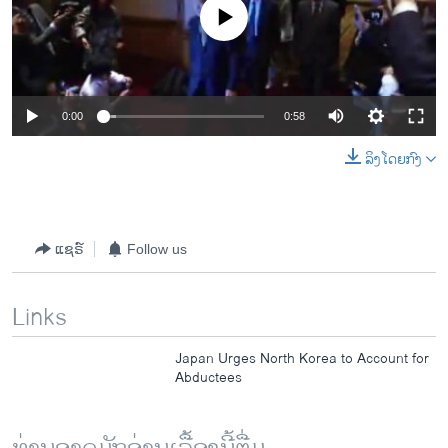
No media source currently available
0:00
0:58
ລິງໂດຍກົງ
ແຊຣ໌
Follow us
Links
Japan Urges North Korea to Account for
Abductees