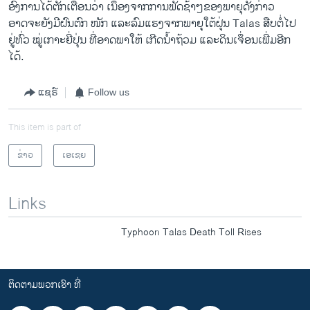
ອົງການໄດ້ຕັກເຕືອນວ່າ ເນຶ່ອງຈາກການພັດຊ້າໆຂອງພາຍຸດັ່ງກ່າວ
ອາດຈະຍັງມີຝົນຕົກ ໜັກ ແລະລົມແຮງຈາກພາຍຸໃຕ້ຝຸ່ນ Talas ສືບຕໍ່ໄປ
ຢູ່ທົ່ວ ໝູ່ເກາະຍີ່​ປຸ່ນ ທີ່ອາດພາໃຫ້ ເກີດນໍ້າຖ້ວມ ແລະດິນເຈຶ່ອນເພີ່ມອີກ
ໄດ້.
ແຊຣ໌
Follow us
This item is part of
ຂ່າວ
ເອເຊຍ
Links
Typhoon Talas Death Toll Rises
ຕິດຕາມພວກເຮົາ ທີ່