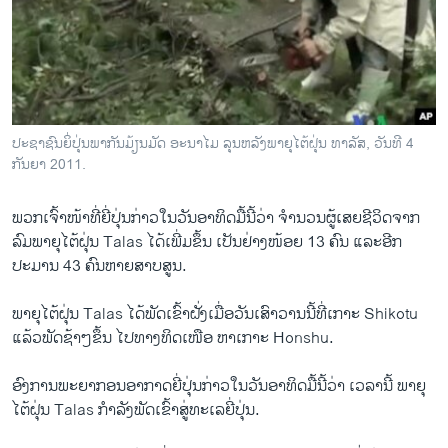
ວິທະຍາສາດ-ເທັກໂນໂລຈີ
ທຸລະກິດ
ພາສາອັງກິດ
ວີດີໂອ
ປະຊາຊົນຍິ່ປຸ່ນພາກັນມ້ຽນມັດ ອະນາໄມ ລຸນຫລັງພາຍຸໄຕ້ຝຸ່ນ ທາລັສ, ວັນທີ 4
ສຽງ
ກັນຍາ 2011.
ລາຍການກະຈາຍສຽງ
ຕິດຕາມພວກເຮົາ ທີ່
ພວກເຈົ້າໜ້າທີ່ຍີ່ປຸ່ນກ່າວ​ໃນວັນອາທິດມື້ນີ້ວ່າ ຈໍານວນຜູ້ເສຍຊີວິດຈາກ
ລາຍງານ
ລົມພາຍຸ​ໄຕ້ຝຸ່ນ Talas ໄດ້ເພີ່ມຂຶ້ນ ເປັນຢ່າງໜ້ອຍ 13 ຄົນ ແລະອີກ
ປະມານ 43 ຄົນຫາຍສາບສູນ.
ພາສາຕ່າງໆ
ພາຍຸ​ໄຕ້ຝຸ່ນ Talas ໄດ້ພັດເຂົ້າຝັ່ງເມື່ອວັນເສົາວານນີ້ທີ່ເກາະ Shikotu
ແລ້ວພັດຊ້າໆຂຶ້ນ ໄປທາງທິດເໜືອ ຫາເກາະ Honshu.
ອົງການພະຍາກອນອາກາດຍີ່ປຸ່ນກ່າວ​ໃນວັນອາທິດມື້ນີ້ວ່າ ​ເວລາ​ນີ້ ພາຍຸ​
ໄຕ້ຝຸ່ນ Talas ກໍາລັງພັດເຂົ້າສູ່ທະເລຍີ່ປຸ່ນ.