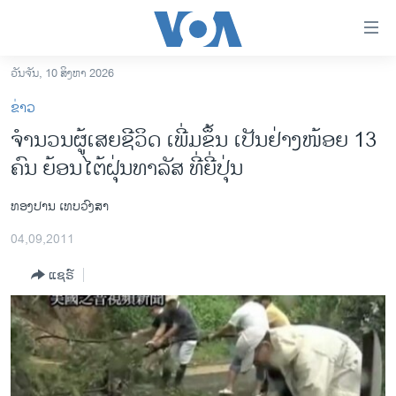
ລິ້ງ
ສຳຫລັບ
ເຂົ້າ
ວັນຈັນ, 10 ສິງຫາ 2026
ຫາ
ໂຮມເພຈ
ຂ່າວ
ຂ້າມ
ລາວ
ຈໍານວນຜູ້ເສຍຊີວິດ ເພີ່ມຂຶ້ນ ເປັນຢ່າງໜ້ອຍ 13
ຂ້າມ
ອາເມຣິກາ
ຄົນ ຍ້ອນໄຕ້ຝຸ່ນທາລັສ ທີ່ຍີ່ປຸ່ນ
ຂ້າມ
ໄປ
ການເລືອກຕັ້ງ ປະທານາທີບໍດີ ສະຫະລັດ 2024
ຫາ
ທອງປານ ເທບວົງສາ
ຂ່າວ​ຈີນ
ຊອກ
04,09,2011
ຄົ້ນ
ໂລກ
ແຊຣ໌
ເອເຊຍ
ອິດສະຫຼະພາບດ້ານການຂ່າວ
ຊີວິດຊາວລາວ
ຊຸມຊົນຊາວລາວ