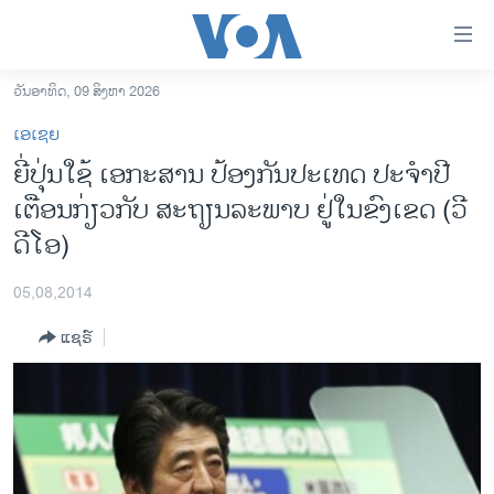
ລິ້ງ
ສຳຫລັບ
ເຂົ້າ
ວັນອາທິດ, 09 ສິງຫາ 2026
ຫາ
ໂຮມເພຈ
ເອເຊຍ
ຂ້າມ
ລາວ
ຍີ່ປຸ່ນໃຊ້​​ ເອ​ກະສາ​ນ​ ປ້ອງ​ກັນ​ປ​ະ​ເທດ ປະຈຳ​ປີ
ຂ້າມ
ອາເມຣິກາ
ເຕືອນ​ກ່ຽວ​ກັບ ​ສະຖຽນ​ລະ​ພາບ​ ຢູ່​ໃນ​ຂົງ​ເຂດ (ວີ
ຂ້າມ
ໄປ
ການເລືອກຕັ້ງ ປະທານາທີບໍດີ ສະຫະລັດ 2024
ດີໂອ)
ຫາ
ຂ່າວ​ຈີນ
ຊອກ
05,08,2014
ຄົ້ນ
ໂລກ
ແຊຣ໌
ເອເຊຍ
ອິດສະຫຼະພາບດ້ານການຂ່າວ
ຊີວິດຊາວລາວ
ຊຸມຊົນຊາວລາວ