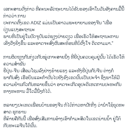
​ເອກະສາ​ນດັ່ງກ່າວ ທີ່ຄະນະ​ລັດຖະບານ​ໄດ້​ຮັບຮອງ​ເອົາໃນ​ວັນ​ອັງຄານ​ມື້​ນີ້
ກ່າວ​ວ່າ ການ
ປະກາດ​ຕັ້ງເຂດ ADIZ ​ແມ່ນ​ເປັນ​ຄາວ​ມ​ພະຍາຍາ​ມຂອງຈີນ​ “​ເພື່ອ​
ປ່ຽນແປງສະ​ຖານະ
ພາບ​ທີ່​ເປັນ​ຢູ່​ໃນ​ປັດຈຸບັນ​ແຕ່​ພຽງຝ່າຍ​ດຽວ ເພື່ອ​ເຮັ​ດ​ໃຫ້​ສະຖານະ​ການ​
ເຄັ່ງ​ຕຶງ​ຍິ່ງ​ຂຶ້ນ ແລະ​ອາດ​ຈະ​ສົ່ງ​ຜົນ​ສະທ້ອນ​ທີ່​ບໍ່ຕັ້ງ​ໃຈ ຕິດຕາມ​ມາ.”
ການ​ຜິດ​ຖຽງ​ກັນກ່ຽວ​ກັບ​ໝູ່​ເກາະສາຍ​ນຶ່ງ ​ທີ່​ຍີ່ປຸ່ນຄວບຄຸມ​ຢູ່​ນັ້ນ ​ໄດ້ເຮັດ​ໃຫ້
ຄວາມສຳພັນ
ຍີ່ປຸ່ນ-ຈີນ ເສື່ອມໂຊມລົງ​ຢ່າງ​ຮ້າຍ​ແຮງ​ ​ແລະທັງ​ຍີ່​ປຸ່ນກັບ​ຈີນ ຕ່າງ​ກໍ
ພາກັນ​ສົ່ງ​ ​ເຮືອບິນ​ແລະ​ກໍາ​ປັ່ນ​ໄປ​ຍັງຂົງ​ເຂດນັ້ນ​ເປັນ​ປະຈຳ ຊຶ່ງ​ພາ​ໃຫ້​ມີ​
ຄວາມ​ຢ້ານ​ກົວ​ກັນ​ຫລາຍ​ຂຶ້ນ​ວ່າ ອາດ​ຈະ​ເກີດອຸປະ​ຕິ​ເຫດການ​ປະ​ທະ​ກັນ
ທາງ​ທະຫານ ມື້​ໃດ​ມື້​ນຶ່ງ​ກໍ​ໄດ້.
ຫລາຍໆປະ​ເທດ​ເພື່ອ​ນບ້ານຂອງ​ຈີນ ກໍ​ໄດ້ກ່າ​ວ​ຫາປັກ​ກິ່ງ ວ່າ​ນຳ​ໃຊ້ຍຸດ​ທະ​
ສາດ ຮຸກ​ຮານ
ທີ່​ຄ້າຍຄື​ກັນນີ້ ​ເພື່ອ​ສົ່ງ​ເສີມ​ການ​ອ້າງ​ເອົາກຳມະສິດ​ໃນ​ເຂດນ່ານ​ນໍ້າ ຢູ່​ໃກ້​
ກັບທະ​ເລ​ຈີນໃຕ້ນັ້ນ.