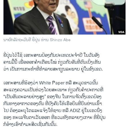
ວິທະຍາສາດ-ເທັກໂນໂລຈີ
ທຸລະກິດ
ພາສາອັງກິດ
ວີດີໂອ
ນາຍົກລັດຖະມົນຕີ ຍິ່ປຸ່ນ ທ່ານ Shinzo Abe
ສຽງ
ຍີ່ປຸ່ນໄດ້ໃຊ້ ເອ​ກະສາ​ນ​ປ້ອງ​ກັນ​ປ​ະ​ເທດປະຈຳ​ປີ ​ໃນ​ວັນ​ອັງ
ລາຍການກະຈາຍສຽງ
ຄານ​ມື້​ນີ້ ​ເພື່ອອອກ​ຄຳເຕືອນ​ໃໝ່ ກ່ຽວ​ກັບ​ອັນ​ທີ່​ຕົນ​ເບິ່ງ​ເຫັນ
ຕິດຕາມພວກເຮົາ ທີ່
ລາຍງານ
​ວ່າ ​ເປັນ​ການ​ກະທຳ​ທີ່​ທຳລາຍ​ສະຖຽນ​ລະ​ພາບ​ ຢູ່​ໃນ​ຂົງ​ເຂດ.
​ເອກ​ະສານ​ທີ່ຮ້ອງວ່າ​ White Paper ຫລື ສະມຸດ​ຂາວ​ນັ້ນ
ພາສາຕ່າງໆ
ສະ​ແດ​ງຄວາມ​ເປັນ​ຫ່ວງໂດຍ​ສະ​ເພາ​ະ​ ກ່ຽວ​ກັບຄຳ​ປະກາດ​ທີ່
“​ເປັນ​ອັນຕະລາຍ​ຢ່າງສູງ” ຂອງ​ຈີນ ​ໃນ​ການຈັດ​ຕັ້ງເຂດປ້ອງ​
ກັນ​ທາງ​ອາກາດຂອງ​ຕົນ ທີ່​ບັງຄັບ​ໃຫ້​ເຮືອ​ບິນ​ທີ່​ບິນ​ຜ່ານ​ເຂົ້າ
​ໄປ ຕ້ອງ​ລະບຸ​ໂຕ​ແລະແຈ້ງ​ໃຫ້​ຊາບ ຫລື ADIZ ຢູ່​ໃນ​ເຂດນຶ່ງ​
ຂອງ​ ທະ​ເລ​ຈີນຕາ​ເວັນ​ອອກ ທີ່​ຮວມ​ທັງຫລາຍໆ​ເກາະ​ ທີ່ຍີ່ປຸ່ນ
ກໍ​ອ້າງ​ເອົາ​ກຳມະສິດ​ເຊັ່ນ​ກັນ​ນັ້ນ.