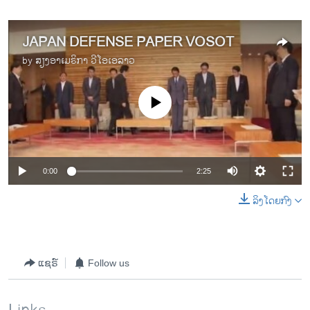
JAPAN DEFENSE PAPER VOSOT
by
ສຽງອາເມຣິກາ ວີໂອເອລາວ
No media source currently available
0:00
2:25
ລິງໂດຍກົງ
ແຊຣ໌
Follow us