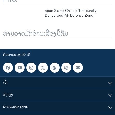
Links
apan Slams China's 'Profoundly
Dangerous' Air Defense Zone
ທ່ານອາດມັກອ່ານເລື້ອງນີ້ຕື່ມ
ຕິດຕາມພວກເຮົາ ທີ່
ເບິ່ງ
ຟັງສຽງ
ຂ່າວແລະລາຍງານ