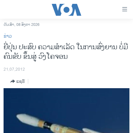
ລິ້ງ
ສຳຫລັບ
ເຂົ້າ
ວັນເສົາ, 08 ສິງຫາ 2026
ຫາ
ໂຮມເພຈ
ຂ່າວ
ຂ້າມ
ລາວ
ຍີ່ປຸ່ນ ປະສົບ ຄວາມສຳເລັດ ໃນການສົ່ງຍານ ບໍ່ມີ
ຂ້າມ
ອາເມຣິກາ
ຄົນຂັບ ຂຶ້ນສູ່ ວົງໂຄຈອນ
ຂ້າມ
ໄປ
ການເລືອກຕັ້ງ ປະທານາທີບໍດີ ສະຫະລັດ 2024
ຫາ
21,07,2012
ຂ່າວ​ຈີນ
ຊອກ
ແຊຣ໌
ຄົ້ນ
ໂລກ
ເອເຊຍ
ອິດສະຫຼະພາບດ້ານການຂ່າວ
ຊີວິດຊາວລາວ
ຊຸມຊົນຊາວລາວ