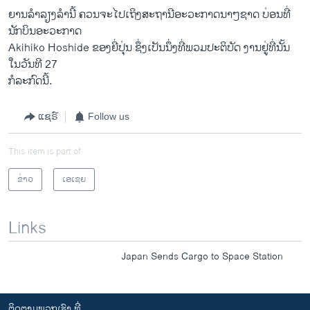
ຍານ​ລຳລຽງ​ລຳ​ນີ້ ຄວນ​ຈະ​ໄປ​ເຖິງ​ສະຖານີ​ອະວະກາດນາໆ​ຊາດ ບ່ອນ​ທີ່​
ນັກ​ບິນອະວະກາດ
Akihiko Hoshide ຂອງຍີ່ປຸ່​ນ ຊຶ່ງ​ເປັນ​ນຶ່ງ​ທີ່ພວມປະຕິບັດ ງານຢູ່​ທີ່ນັ້ນ ​
ໃນ​ວັນທີ 27
ກໍລະກົດ​ນີ້.
ແຊຣ໌
Follow us
This item is part of
ຂ່າວ
ເອເຊຍ
Links
Japan Sends Cargo to Space Station
ຕິດຕາມພວກເຮົາ ທີ່