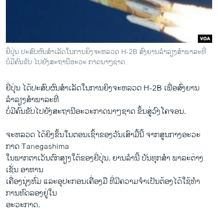
ວິທະຍາສາດ-ເທັກໂນໂລຈີ
ທຸລະກິດ
ພາສາອັງກິດ
ຍີ່ປຸ່ນ ປະສົບຜົນສໍາເລັດໃນການຍິງຈະຫລວດ H-2B ສົ່ງຍານລໍາລຽງສໍາພາລະທີ່
ວີດີໂອ
ບໍ່ມີຄົນຂັບ ໄປຍັງສະຖານີອະວະ ກາດນາໆຊາດ.
ສຽງ
ຍີ່​ປຸ່ນ ​ໄດ້​ປະສົບ​ຜົນ​ສໍາ​ເລັດໃນ​ການຍິງຈະ​ຫລວດ H-2B ​ເພື່ອ​ສົ່ງຍານ​
ລາຍການກະຈາຍສຽງ
ລຳລຽງ​ສຳພາລະທີ່​
ຕິດຕາມພວກເຮົາ ທີ່
ບໍ່​ມີ​ຄົນ​ຂັບ​ໄປ​ຍັງສະຖານີອະວະ​ກາດນາໆ​ຊາດ ຂຶ້ນສູ່​ວົງ​ໂຄຈອນ.
ລາຍງານ
ຈະ​ຫລວດ ​ໄດ້​ຍິງຂຶ້ນ​ໃນ​ຕອນ​ເຊົ້າ​ຂອງ​ວັນ​ເສົາມື້ນີ້ ຈາກ​ສູນ​ກາງ​ອະວະ​
ກາດ Tanegashima ​
ພາສາຕ່າງໆ
ໃນພາກ​ຕາ​ເວັນ​ຕົກ​ສຽງ​ໃຕ້​ຂອງຍີ່​ປຸ່ນ. ​ຍານ​ລຳ​ນີ້ ບັນທຸກສຳ ພາລະ​ຕ່າງ​
ເຊັ່ນ ອາຫານ ​
ເຄື່ອງນຸ່ງ​ຫົ່ມ ​ແລະ​ອຸປະກອນ​ເຄື່ອງມື​ ທີ່​ມີ​ຄວາມ​ຈໍ​າ​ເປັນ​ຕ້ອງ​ໄດ້​ໃຊ້ທໍາ​
ການ​ທົດ​ລອງຢູ່​ໃນ​
ອະວະກາດ.