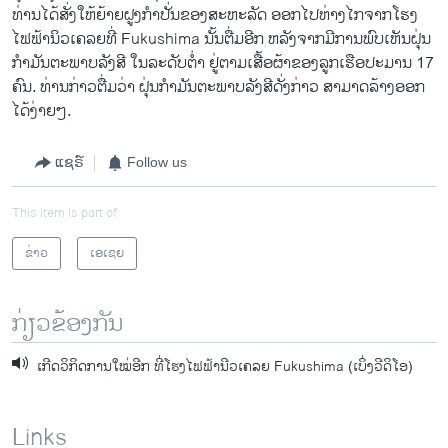
ທ່ານ​ໄດ້​ສັ່ງ​ໃຫ້​ຍ້າຍ​ຝູງກໍາ​ປັ່ນ​ຂອງ​ສະຫະລັດ ອອກ​ໄປ​ຫ່າງ​ໄກ​ຈາກ​ໂຮງ​
ໄຟຟ້າ​ນິວ​ເຄລຍທີ່ Fukushima ນັ້ນຕື່ມ​ອີກ ຫລັງ​ຈາກ​ມີ​ການ​ພົບ​ເຫັນຝຸ່ນ​
ກໍາ​ມັນ​ຕະພາບ​ລັງສີ ​ໃນ​ລະດັບ​ຕໍ່າ ​ຢູ່ຕາມເສື້ອ​ຜ້າ​ຂອງລູກ​ເຮືອ​ປະມານ 17
ຄົນ. ທ່ານ​ກ່າວ​ຕື່ມ​ວ່າ ຝຸ່ນ​ກໍາ​ມັນ​ຕະພາບ​ລັງ​ສີ​ດັ່ງກ່າວ ສາມາດ​ລ້າງອອກ​
ໄດ້​ງ່າຍໆ.
ແຊຣ໌
Follow us
This item is part of
ຂ່າວ
ເອເຊຍ
ກ່ຽວຂ້ອງກັນ
ເກີດວິກິດການໃໝ່ອີກ ທີ່ໂຮງໄຟຟ້ານີວເຄລຍ Fukushima (ເບິ່ງວີດິໂອ)
Links