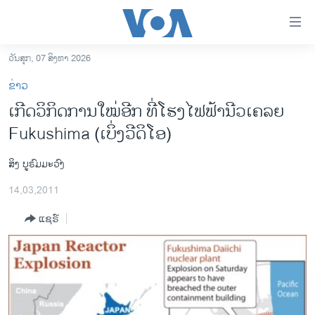
ລິ້ງ
ສຳຫລັບ
ເຂົ້າ
ວັນສຸກ, 07 ສິງຫາ 2026
ຫາ
ໂຮມເພຈ
ຂ່າວ
ຂ້າມ
ລາວ
ເກີດວິກິດການໃໝ່ອີກ ທີ່ໂຮງໄຟຟ້ານີວເຄລຍ
ຂ້າມ
ອາເມຣິກາ
Fukushima (ເບິ່ງວີດິໂອ)
ຂ້າມ
ໄປ
ການເລືອກຕັ້ງ ປະທານາທີບໍດີ ສະຫະລັດ 2024
ຫາ
ສິງ ບູຣົມມະວົງ
ຂ່າວ​ຈີນ
ຊອກ
14,03,2011
ຄົ້ນ
ໂລກ
ແຊຣ໌
ເອເຊຍ
ອິດສະຫຼະພາບດ້ານການຂ່າວ
ຊີວິດຊາວລາວ
ຊຸມຊົນຊາວລາວ