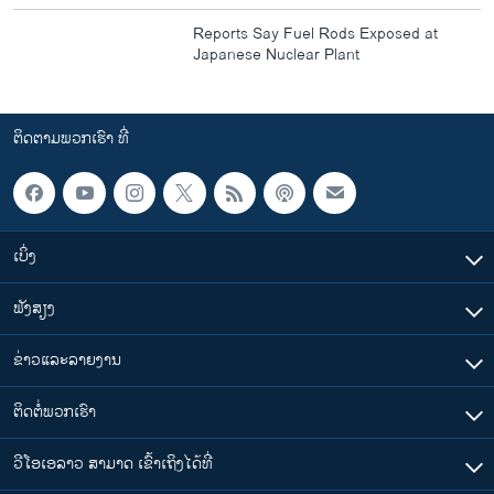
Reports Say Fuel Rods Exposed at
Japanese Nuclear Plant
ຕິດຕາມພວກເຮົາ ທີ່
ເບິ່ງ
ຟັງສຽງ
ຂ່າວແລະລາຍງານ
ຕິດຕໍ່ພວກເຮົາ
ວີໂອເອລາວ ສາມາດ ເຂົ້າເຖິງໄດ້ທີ່