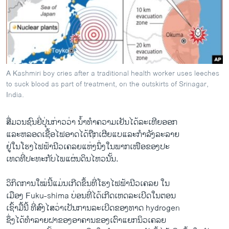
ວິທະຍາສາດ-ເທັກໂນໂລຈີ
ທຸລະກິດ
ພາສາອັງກິດ
ວີດີໂອ
A Kashmiri boy cries after a traditional health worker uses leeches
ສຽງ
to suck blood as part of treatment, on the outskirts of Srinagar,
India.
ລາຍການກະຈາຍສຽງ
ຕິດຕາມພວກເຮົາ ທີ່
ລາຍງານ
ສື່​ມວນ​ຊົນ​ຍີ່ປຸ່ນ​ກ່າວ​ວ່າ ນໍ້າ​ທໍາ​ຄວາມ​ເຢັນ​ໄດ້​ລະ​ເຫີ​ຍອອກ
ແລະຫລອດເຊື້ອ​ໄຟ​ອາດໄດ້​ຖືກ​ເຜີຍ​ແບ​ແລະ​ກໍາລັງລະລາຍ
ຢູ່ໃນ​ໂຮງ​ໄຟຟ້າ​ນີວ​ເຄລຍ​ແຫ່ງ​ນຶ່ງ​ໃນ​ພາກ​ເໜືອຂອງ​ປະ
ພາສາຕ່າງໆ
ເທດ​ທີ່​ປະ​ທະ​ກັບໄພແຜ່​ນດິນ​ໄຫວ​ນັ້ນ.
ວິ​ກິດ​ການ​ໃໝ່​ນີ້​ແມ່ນ​ເກີດ​ຂຶ້ນ​ທີ່​ໂຮງ​ໄຟຟ້າ​ນີວ​ເຄລຍ​ ​ໃນ
ເມືອງ Fuku-shima ບ່ອນ​ທີ່​ໄດ້​ເກີດ​ເຫດ​ລະ​ເບີດ​ໃນ​ຕອນ
ເຊົ້າ​ມື້​ນີ້​ ທີ່​ສົງ​ໄສ​ວ່າ​ເປັນການ​ລະ​ເບີດ​ຂອງ​ທາດ hydrogen
ຊຶ່ງ​ໄດ້​ທໍາລາຍ​ຝາ​ຂອງອາຄານຂອງ​ເຕົາ​ແຍກ​ນິວ​ເຄລຍ