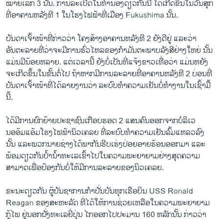
ໝາຍ​ເລກ​ 3 ນັ້ນ. ການລະ​ເບີດ​ໃນ​ທໍານອງ​ດຽວ​ກັນ​ນີ້​ ໄດ້​ເກີດ​ຂຶ້ນ​ໃນ​ວັນ​ສຸກ​
ທີ່ອາຄານ​ຫລັງ​ທີ 1 ​ໃນ​ໂຮງ​ໄຟຟ້າ​ທີ່ເມືອງ Fukushima ນັ້ນ.
ບັນດາ​ເຈົ້າ​ໜ້າ​ທີ່​ກ່າວ​ວ່າ ​ໂຄງ​ສ້າງ​ອາຄານ​ຫລັງ​ທີ 2 ຍັງ​ດີ​ຢູ່ ​ແລະວ່າ
ອັນຕະລາຍ​ທີ່ວ່າ​ຈະ​ມີ​ການ​ຮົ່ວ​ໄຫລ​ຂອງ​ກໍາ​ມັນ​ຕະພາບ​ລັງສີຢ່າງ​ໃຫຍ່ ນັ້ນ
​ແມ່ນ​ມີ​ນ້ອຍ​ຫລາຍ. ​ແຕ່ເວລາ​ນີ້ ຍັງບໍ່​ເປັນ​ທີ່ແຈ້ງ​ຂາວ​ເທື່ອ​ວ່າ ​ແມ່ນ​ຫຍັງ​
ຈະ​ເກີດ​ຂຶ້ນ​ໃນ​ຂັ້ນຕໍ່​ໄປ ຖ້າ​ຫາກ​ມີ​ການ​ລະລາຍ​ທີ່​ອາຄານ​ຫລັງ​ທີ 2 ບ່ອນ​ທີ່​
ບັນ​ດາເຈົ້າ​ໜ້າ​ທີ່​ໄດ້​ລາຍ​ງານ​ວ່າ ລະບົບ​ທໍາ​ຄວາມ​ເຢັນ​ບໍ່​ທໍາ​ງານ​ໃນ​ເຊົ້າ​ມື້​
ນີ້.
ໄດ້​ມີ​ການ​ຍົກຍ້າຍ​ປະຊາຊົນ​ເກືອບ​ຮອດ 2 ​ແສນ​ຄົນ​ອອກ​ຈາກ​ບໍລິ​ເວ​
ນອອ້ມ​ແອ້ມ​ໂຮງ​ໄຟຟ້າ​ນິວ​ເຄລຍ ທີ່​ລະບົບ​ທໍາ​ຄວາມ​ເຢັນ​ລົ້ມ​ແຫລວ​ລົງ​
ນັ້ນ ​ແລະ​ພວກ​ນາຍ​ຊ່າງ​ໄດ້​ພາກັນ​ຮີບເຮ່ງ​ປ່ອຍ​ອາຍ​ຮ້ອນ​ອອກ​ມາ ​ແລະ​
ພ້ອມ​ດຽວ​ກັນ​ປໍ້າ​ນໍ້າ​ທະ​ເລ​ເຂົ້າ​ໄປໃນ​ຄວາມ​ພະຍາຍາມ​ຢ່າງ​ສຸດ​ຄວາມ​
ສາມາດ​ເພື່ອ​ປ້ອງ​ກັນ​ບໍ່​ໃຫ້​ມີ​ການ​ລະລາຍ​ຂອງ​ນິວ​ເຄລຍ.
ຂະນະ​ດຽວ​ກັນ ຜູ້​ບັນຊາ​ການ​ກໍາ​ປັ່ນ​ບັນທຸກ​ເຮືອບິນ USS Ronald
Reagan ຂອງ​ສະຫະລັດ ທີ່​ໄດ້​ໃຫ້ກາ​ນຊ່ວຍ​ເຫລືອ​ໃນ​ຄວາມ​ພະຍາຍາມ​
ກູ້​ໄພ ຢູ່​ນອກຝັ່ງ​ທະ​ເລ​ຍີ່ປຸ່ນ​ ​ໄກອອກ​ໄປປະມານ 160 ຫລັກ​ນັ້ນ ກ່າວ​ວ່າ