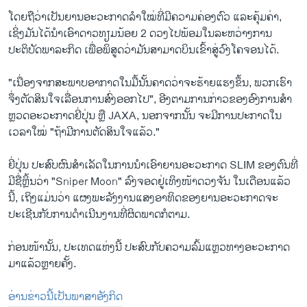
ໂດຍ​ຖື​ວ່າ​ເປັນຍານອະວະກາດ​ລຳ​ໃໝ່​ທີ່​ມີ​ຄວາມ​ຄ່ອງ​ຕົວ ​ແລະ​ຄຸ້ມ​ຄ່າ, ​
ເຊິ່ງມັນ​ໄດ້ນຳ​ເອົາ​ດາວ​ທຽມ​ນ້ອຍ 2 ດວງໄປພ້ອມ​ໃນ​ລະຫວ່າງ​ການ​
ປະຕິບັດ​ພາລະກິດ ​ເພື່ອ​ພິສູດ​ວ່າ​ມັນ​ສາມາດບິນ​ເຂົ້າ​ສູ່​ວົງ​ໂຄຈອນໄດ້.
"ເນື່ອງຈາກສະພາບອາກາດໃນມື້ນັ້ນຄາດວ່າຈະຮ້າຍແຮງຂຶ້ນ, ພວກເຮົາ
ຈຶ່ງຕັດສິນໃຈເລື່ອນການສົ່ງອອກໄປ", ອີງຕາມການກ່າວຂອງອົງການສໍາ
ຫຼວດອະວະກາດຍີ່ປຸ່ນ ຫຼື JAXA, ນອກຈາກນັ້ນ ຈະມີການປະກາດໃນ
ເວລາໃໝ່ "ຖ້າມີການຕັດສິນໃຈແລ້ວ."
ຍີ່ປຸ່ນ ປະສົບຜົນສຳເລັດໃນການນຳ​ເອົາຍານອະວະກາດ SLIM ຂອງຕົນທີ່
ມີຊື່ຫຼິ້ນວ່າ "Sniper Moon" ລົງຈອດຢູ່ເທິງໜ້າດວງຈັນ ໃນເດືອນແລ້ວ
ນີ້, ເຖິງແມ່ນວ່າ ແຜງພະລັງງານແສງອາທິດຂອງຍານອະວະກາດຈະ
ປະເຊີນກັບການດໍາເນີນງານທີ່ຜິດພາດກໍຕາມ.
ກ່ອນ​ໜ້າ​ນັ້ນ, ປະ​ເທດແຫ່ງ​ນີ້ ​ປະສົບ​ກັບ​ຄວາມ​ລົ້ມ​ແຫຼວ​ທາງ​ອະວະກາດ
ມາແລ້ວ​ຫຼາຍ​ຄັ້ງ.
ອ່ານຂ່າວນີ້ເປັນພາສາອັງກິດ