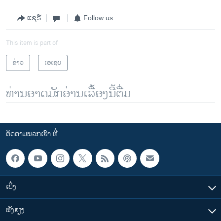
ແຊຣ໌
Follow us
This item is part of
ຂ່າວ
ເອເຊຍ
ທ່ານອາດມັກອ່ານເລື້ອງນີ້ຕື່ມ
ຕິດຕາມພວກເຮົາ ທີ່
ເບິ່ງ
ຟັງສຽງ