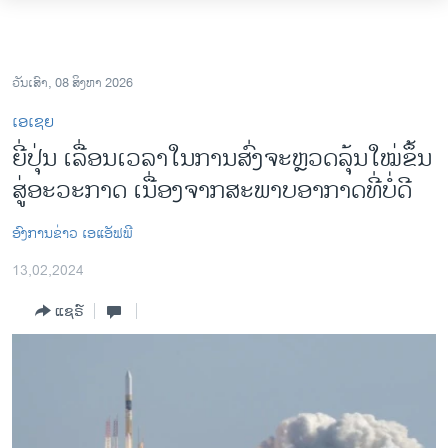
ລິ້ງ
ສຳຫລັບ
ໂຮມເພຈ
ເຂົ້າ
ລາວ
ວັນເສົາ, 08 ສິງຫາ 2026
ຫາ
ອາເມຣິກາ
ເອເຊຍ
ຂ້າມ
ການເລືອກຕັ້ງ ປະທານາທີບໍດີ ສະຫະລັດ 2024
ຍີ່ປຸ່ນ ເລື່ອນເວລາໃນການສົ່ງຈະຫຼວດລຸ້ນໃໝ່​ຂຶ້ນ
ຂ້າມ
ສູ່ອະວະກາດ ເນື່ອງຈາກສະພາບອາກາດທີ່ບໍ່ດີ
ຂ້າມ
ຂ່າວ​ຈີນ
ໄປ
ໂລກ
ຫາ
ອົງການຂ່າວ ເອແອັຟພີ
ຊອກ
ເອເຊຍ
13,02,2024
ຄົ້ນ
ອິດສະຫຼະພາບດ້ານການຂ່າວ
ແຊຣ໌
ຊີວິດຊາວລາວ
ຊຸມຊົນຊາວລາວ
ວິທະຍາສາດ-ເທັກໂນໂລຈີ
ທຸລະກິດ