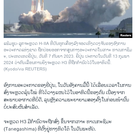
ພາສາອັງກິດ
ວີດີໂອ
ສຽງ
ລາຍການກະຈາຍສຽງ
ແຟ້ມຮູບ-ລູກຈະຫຼວດ H-IIA ທີ່ບັນທຸກເຄື່ອງລົງຈອດເທິງດວງຈັນຂອງອົງການ
ຕິດຕາມພວກເຮົາ ທີ່
ອະວະກາດແຫ່ງຊາດ ຖືກປ່ອຍອອກຈາກສູນກາງອະວະກາດໃນເກາະ ທາເນກາຊິມ
ລາຍງານ
ະ, ປະເທດເທດຍີ່ປຸ່ນ, ວັນທີ 7 ກັນຍາ 2023. ຍີ່ປຸ່ນ ປະກາດໃນວັນທີ 13 ກຸມພາ
2024 ວ່າຕົນເລື່ອນການຍິງຈະຫຼວດ H3 ທີ່ຖືກກໍານົດໄວ້ໃນອາທິດນີ້.
(Kyodo/via REUTERS)
ພາສາຕ່າງໆ
ອົງການ​ອະວະກາດ​ຂອງ​ຍີ່ປຸ່ນ, ​ໃນ​ວັນ​ອັງຄານ​ມື້​ນີ້ ​ໄດ້​ເລື່ອນ​ເວລາໃນ​ການ
ສົ່ງ​ຈະ​ຫຼວດ​ລຸ້ນ​ໃໝ່ ທີ່​ໄດ້​ວາງ​ແຜນ​ໄວ້​ໃນ​ອາທິດ​ນີ້ຂອງຕົນ ​ເນື່ອງ​ຈາກ​
ສະພາບ​ອາກາດ​ທີ່ບໍ່ດີ, ລຸນຫຼັງ​ຄວາມ​ພະຍາຍາມສອງຄັ້ງໃນກ່ອນໜ້ານັ້ນ​
ບໍ່ປະສົບຜົນສໍາເລັດ.
ຈະຫຼວດ H3 ມີ​ກຳນົດ​ຈະຖື​ກ​ສົ່ງ ​ຂຶ້ນ​ຈາກ​ເກາະ ທາເນກະຊິມະ
(Tanegashima) ທີ່ຕັ້ງຢູ່ທາງທິດໃຕ້ ໃນ​ວັນ​ພະຫັດ.