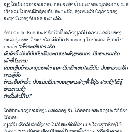
ສຽງໃຕ້ເປັນເວລາສາມເດືອນ ກ່ອນຈະຍ້າຍໄປມະຫາສະໝຸດອິນເດຍ ເພື່ອ
ເຂົາຮ່ວມໃນການຝຶກຊ້ອມກັບ ສະຫະລັດ, ອີງຕາມເວັບໄຊຂ່າວຂອງ
ສະຖາບັນກອງທັບເຮືອ ສະຫະລັດ.
ທ່ານ Collin Koh ສະມາຊິກນັກຄົ້ນຄວ້າກ່ຽວກັບ ຄວາມປອດໄພທາງ
ທະເລ ຢູ່ມະຫາ ວິທະຍາໄລ ເຕັກນິກ Nanyang ໃນປະເທດ ສິງກະໂປ
ກ່າວວ່າ
“ເຈົ້າຈະເຫັນວ່າ ເຮືອ
ລົບລຳນີ້ ເປັນຄືກັນກັບເຮືອອະເນກປະສົງຫຼາຍກວ່າ. ມັນສາມາດເຮັດ
ໜ້າທີ່ໃນການ
ຊ່ວຍເຫຼືອດ້ານມະນຸດສະທຳ ແລະ ບັນເທົາເຫດໄພພິບັດ. ມັນສາມາດເຮັດ
ການສູ້ຮົບ
ຕ້ານເຮືອດຳນ້ຳ, ນັ້ນແມ່ນສັນຍານສອງສາມຢ່າງທີ່ ຍີ່ປຸ່ນ ຢາກສົ່ງໃຫ້ຮູ້
ຜ່ານການສົ່ງ
ກຳປັ່ນລຳນີ້ໄປ.”
ໂຄສົກກະຊວງການຕ່າງປະເທດຂອງ ຈີນ ໄດ້ອອກມາສະແດງປະຕິກິລິຍາ
ໂຕ້ຕອບ
ກ່ຽວກັບ ເຮືອລົບລຳດັ່ງກ່າວໃນວັນພະຫັດທີ່ຜ່ານມາ ໂດຍຮຽກຮ້ອງໃຫ້
ໂຕກຽວ
“ຢຸດ ເຊົາການສ້າງບັນຫາຢູ່ໃນພາກພື້ນ”
ແລະ
“ເຄົາລົບຄວາມ