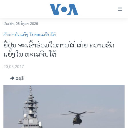
ລິ້ງ
ສຳຫລັບ
ເຂົ້າ
ວັນເສົາ, 08 ສິງຫາ 2026
ຫາ
ໂຮມເພຈ
ບັນຫາຂັດແຍ້ງ ໃນທະເລຈີນໃຕ້
ຂ້າມ
ລາວ
ຍີ່ປຸ່ນ ຈະເຂົ້າຮ່ວມໃນການໄກ່ເກ່ຍ ຄວາມຂັດ
ຂ້າມ
ອາເມຣິກາ
ແຍ້ງໃນ ທະເລຈີນໃຕ້
ຂ້າມ
ໄປ
ການເລືອກຕັ້ງ ປະທານາທີບໍດີ ສະຫະລັດ 2024
ຫາ
20,03,2017
ຂ່າວ​ຈີນ
ຊອກ
ແຊຣ໌
ຄົ້ນ
ໂລກ
ເອເຊຍ
ອິດສະຫຼະພາບດ້ານການຂ່າວ
ຊີວິດຊາວລາວ
ຊຸມຊົນຊາວລາວ