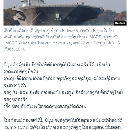
ວິທະຍາສາດ-ເທັກໂນໂລຈີ
ທຸລະກິດ
ພາສາອັງກິດ
ເຮືອບິນເຮລິຄັອບເຕີ ລົງຈອດຢູ່ເທິງກຳປັ່ນ Izumo, ກຳປັ່ນ ບັນທຸກເຮືອບິນ
ວີດີໂອ
ເຮລິຄັອບເຕີຂອງກອງກຳລັງປັອງກັນຕົວ ທາງນ້ຳ ຍີ່ປຸ່ນ (JMSDF) ຢູ່ຖານທັບ
JMSDF Yokosuka ໃນແຂວງ Yokosuka, ພາກໃຕ້ຂອງ ໂຕກຽວ, ຍີ່ປຸ່ນ, 6
ສຽງ
ທັນວາ, 2016.
ລາຍການກະຈາຍສຽງ
ຕິດຕາມພວກເຮົາ ທີ່
ຍີ່ປຸ່ນ ກຳລັງເສີມສ້າງອິດທິພົນຂອງຕົນໃນທະເລຈີນໃຕ້, ເຊິ່ງເປັນ
ລາຍງານ
ເຂດແດນທາງນ້ຳໃນ
ເອເຊຍ ທີ່ມີຄວາມຂັດແຍ້ງກັນຢ່າງກວ້າງຂວາງທີ່ສຸດ, ເພື່ອລະງັບການ
ຂະຫຍາຍຕົວ
ພາສາຕ່າງໆ
ຂອງ ຈີນ ແລະ ສະສົມການສະໜັບສະໜູນ ສຳລັບກອງທັບທີ່ກວ້າງໃຫຍ່
ຂອງພວກເຂົາ
ເຈົ້າ ພ້ອມກັບຜົນປະໂຫຍດດ້ານເສດຖະກິດດ້ວຍ.
ໃນເດືອນພຶດສະພາປີນີ້, ຍີ່ປຸ່ນ ຈະສົ່ງກຳປັ່ນບັນທຸກເຮືອບິນເຮລິຄັອບເຕີ
Izumo ໄປທະ ເລຈີນໃຕ້ ທີ່ທ່າເຮືອແຫ່ງຕ່າງໆໃນເອເຊຍຕະເວັນອອກ