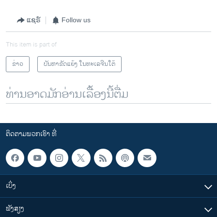
ແຊຣ໌
Follow us
This item is part of
ຂ່າວ
ບັນຫາຂັດແຍ້ງ ໃນທະເລຈີນໃຕ້
ທ່ານອາດມັກອ່ານເລື້ອງນີ້ຕື່ມ
ຕິດຕາມພວກເຮົາ ທີ່
ເບິ່ງ
ຟັງສຽງ