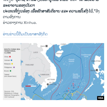
ພະຍາຍາມຂອງບັນດາ
ປະເທດທີ່ກ່ຽວຂ້ອງ ເພື່ອຮັກສາສັນຕິພາບ ແລະ ຄວາມໝັ້ນຄົງໄວ້,”
ອີງ
ຕາມອົງການ
ຂ່າວທາງການ Xinhua.
ອ່ານຂ່າວນີ້ຕື່ມເປັນພາສາອັງກິດ