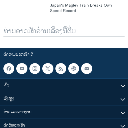
Japan's Maglev Train Breaks Own
Speed Record
ທ່ານອາດມັກອ່ານເລື້ອງນີ້ຕື່ມ
ຕິດຕາມພວກເຮົາ ທີ່
ເບິ່ງ
ຟັງສຽງ
ຂ່າວແລະລາຍງານ
ຕິດຕໍ່ພວກເຮົາ