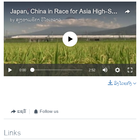
Japan, China in Race for Asia High-Speed Rail Projects
by
ສຽງອາເມຣິກາ ວີໂອເອລາວ
No media source currently available
0:00
2:52
ລິງໂດຍກົງ
ແຊຣ໌
Follow us
Links