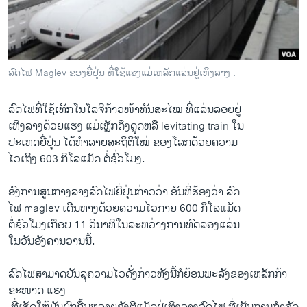
ວິທະຍາສາດ-ເທັກໂນໂລຈີ
ທຸລະກິດ
ພາສາອັງກິດ
ລົດໄຟ Maglev ຂອງຍີ່ປຸ່ນ ທີ່ໃຊ້ແຮງແມ່ເຫລັກແລ່ນຢູ່ເທິງລາງ .
ວີດີໂອ
ລົດໄຟທີ່ໃຊ້ເທັກໂນໂລຈີກ້າວໜ້າທັນ​ສະ​ໄໝ ທີ່ແລ່ນລອຍຢູ່
ສຽງ
ເທິງລາງດ້ວຍແຮງ ແມ່ເຫຼັກດຶງດູດຫລື levitating train ໃນ
ລາຍການກະຈາຍສຽງ
​ປະ​ເທດ​ຍີ່​ປຸ່ນ ​ໄດ້​ທຳລາຍສະຖິຕິໃໝ່ ຂອງໂລກດ້ວຍຄວາມ
ຕິດຕາມພວກເຮົາ ທີ່
ໄວ​ເຖິງ 603 ກິ​ໂລ​ແມັດ ຕໍ່​ຊົ່ວ​ໂມງ.
ລາຍງານ
ອົງການສູນ​ກາງລາງ​ລົດ​ໄຟ​ຍີ່ປຸ່ນ​ກ່າວ​ວ່າ ອັນ​ທີ່​ຮ້ອງ​ວ່າ ລົດ
​ໄຟ maglev ​ເດີນ​ທາງ​ດ້ວຍ​ຄວາມ​ໄວ​ກາຍ 600 ກິ​ໂລ​ແມັດ
ພາສາຕ່າງໆ
ຕໍ່​ຊົວ​ໂມງເກືອບ​ 11 ວິນາ​ທີໃນ​ລະຫວ່າງ​ການທົດ​ລອງແລ່ນ
​ໃນ​ວັນ​ອັງຄານ​ວານ​ນີ້.
ລົດ​ໄຟ​ສາມາດ​ບັນລຸຄວາມ​ໄວ​ດັ່ງກ່າວທັງນີ້ກໍຍ້ອນ​ພະລັງ​ຂອງເຫລັກ​ກ້າ
ຂະໜາດ ແຮງ