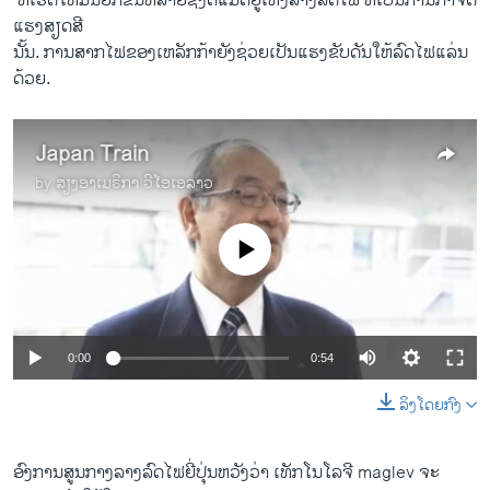
​ ທີ່​ເຮັດ​ໃຫ້​ມັນ​ຍົກ​ຂື້ນ​ຫລາຍ​ຊັງ​ຕີ​ແມັດຢູ່​ເທິງ​ລາງ​ລົດ​ໄຟ ທີ່​ເປັນ​ການ​ກຳຈັດ
ແຮງສຽດສີ
ນັ້ນ. ການ​ສາກ​ໄຟ​ຂອງ​ເຫລັກ​ກ້າ​ຍັງ​ຊ່ວຍ​ເປັນແຮງຂັບດັນໃຫ້​ລົດ​ໄຟ​ແລ່ນ
ດ້ວຍ.
Japan Train
by
ສຽງອາເມຣິກາ ວີໂອເອລາວ
No media source currently available
0:00
0:54
ລິງໂດຍກົງ
ອົງການສູ​ນກາງ​ລາງ​ລົດ​ໄຟ​ຍີ່​ປຸ່ນຫວັງ​ວ່າ ​ເທັກ​ໂນ​ໂລ​ຈີ maglev ຈະ