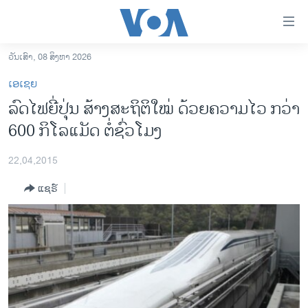
ລິ້ງ
ສຳຫລັບ
ເຂົ້າ
ວັນເສົາ, 08 ສິງຫາ 2026
ຫາ
ໂຮມເພຈ
ເອເຊຍ
ຂ້າມ
ລາວ
ລົດໄຟຍີ່ປຸ່ນ ສ້າງສະຖິຕິໃໝ່ ດ້ວຍຄວາມໄວ ກວ່າ
ຂ້າມ
ອາເມຣິກາ
600 ກິໂລແມັດ ຕໍ່ຊົ່ວໂມງ
ຂ້າມ
ໄປ
ການເລືອກຕັ້ງ ປະທານາທີບໍດີ ສະຫະລັດ 2024
ຫາ
22,04,2015
ຂ່າວ​ຈີນ
ຊອກ
ແຊຣ໌
ຄົ້ນ
ໂລກ
ເອເຊຍ
ອິດສະຫຼະພາບດ້ານການຂ່າວ
ຊີວິດຊາວລາວ
ຊຸມຊົນຊາວລາວ