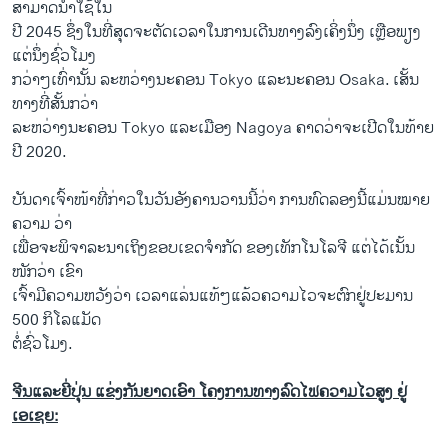
ສາມາດ​ນຳໃຊ້​ໃນ
​ປີ 2045 ​ຊຶ່ງໃນ​ທີ່​ສຸດ​ຈະ​ຕັດ​ເວລາໃນການເດີນທາງລົງ​ເຄິ່ງນຶ່ງ ເຫຼືອພຽງ​
ແຕ່ນຶ່ງ​ຊົ່ວໂມງ
ກວ່າໆເທົ່ານັ້ນ ລະຫວ່າງນະຄອນ​ Tokyo ​ແລະ​ນະຄອນ​ Osaka. ​ເ​ສັ້ນ​
ທາງ​ທີ່​ສັ້ນ​ກວ່າ
ລະຫວ່າງນະຄອນ Tokyo ​ແລະເມືອງ Nagoya ຄາດ​ວ່າ​ຈະ​ເປີດ​ໃນທ້າຍ​
ປີ 2020.
ບັນດາ​ເຈົ້າ​ໜ້າ​ທີ່​ກ່າວໃນ​ວັນ​ອັງຄານ​ວານ​ນີ້​ວ່າ ການ​ທົດ​ລອງນີ້​ແມ່ນໝາຍ
ຄວາມ ວ່າ
ເພື່ອຈະ​ພິຈາລະນາ​ເຖິງຂອບ​ເຂດ​ຈຳກັດ ​ຂອງ​ເທັກ​ໂນ​ໂລ​ຈີ ​ແຕ່​ໄດ້​ເນັ້ນ​
ໜັກ​ວ່າ ​ເຂົາ
​ເຈົ້າ​ມີ​ຄວາມ​ຫວັງວ່າ ເວລາແລ່ນ​ແທ້​ໆແລ້ວຄວາມໄວຈະຕົກ​ຢູ່​ປະມານ
500 ກິ​ໂລ​ແມັດ
​ຕໍ່​ຊົ່ວ​ໂມງ.
ຈີນແລະຍີ່ປຸ່ນ ແຂ່ງກັນຍາດເອົາ ໂຄງການທາງລົດໄຟຄວາມໄວສູງ ຢູ່
ເອເຊຍ: