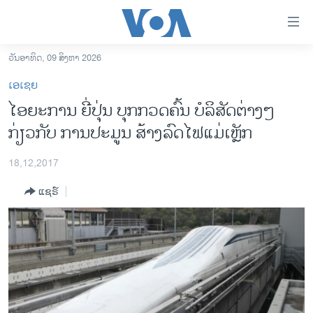
ລິ້ງ
ສຳຫລັບ
ເຂົ້າ
ວັນອາທິດ, 09 ສິງຫາ 2026
ຫາ
ໂຮມເພຈ
ເອເຊຍ
ຂ້າມ
ລາວ
ໄອຍະການ ຍີ່ປຸ່ນ ບຸກກວດຄົ້ນ ບໍລິສັດຕ່າງໆ
ຂ້າມ
ອາເມຣິກາ
ກ່ຽວກັບ ການປະມູນ ສ້າງລົດໄຟແມ່ເຫຼັກ
ຂ້າມ
ໄປ
ການເລືອກຕັ້ງ ປະທານາທີບໍດີ ສະຫະລັດ 2024
ຫາ
18,12,2017
ຂ່າວ​ຈີນ
ຊອກ
ແຊຣ໌
ຄົ້ນ
ໂລກ
ເອເຊຍ
ອິດສະຫຼະພາບດ້ານການຂ່າວ
ຊີວິດຊາວລາວ
ຊຸມຊົນຊາວລາວ