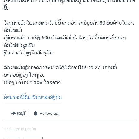
ເທົ່າກັນ ປະມານ 70 ເປີເຊັນຂອງການປະມູນລົດໄຟແມ່ເຫຼັກ ເມື່ອບໍ່ດົນມາ
ນີ້.
ໂຄງການລົດໄຟຂະໜາດໃຫຍ່ນີ້ ຄາດວ່າ ຈະມີມູນຄ່າ 80 ພັນລ້ານໂດລາ.
ລົດໄຟແມ່
ເຫຼັກຈະແລ່ນໄວເຖິງ 500 ກິໂລແມັດຕໍ່ຊົ່ວໂມງ, ໄວຂຶ້ນສອງເທົ່າຂອງ
ລົດໄຟຫົວລູກປືນ
ຫຼື ຄວາມໄວສູງໃນປັດຈຸບັນ.
ລົດໄຟແມ່ເຫຼັກຄາດວ່າຈະເປີດໃຊ້ບໍລິການໃນປີ 2027, ເຊື່ອມຕໍ່
ນະຄອນຫຼວງ ໂຕກຽວ,
ເມືອງ ນາໂກຢາ ແລະ ໂອຊາກາ.
ອ່ານຂ່າວນີ້ຕື່ມເປັນພາສາອັງກິດ
ແຊຣ໌
Follow us
This item is part of