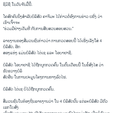
ຊິມິຊຶ ໃນວັນຈັນມື້ນີ້.
ໂຄສົກຄົນນຶ່ງສຳລັບບໍລິສັດ ຄາຈິມະ ໄດ້ກ່າວຕໍ່ອົງການຂ່າວ ຝຣັ່ງ ວ່າ
ເຂົາເຈົ້າຈະ
“ຮ່ວມມືຢ່າງເຕັມທີ່ ກັບການສືບສວນສອບສວນ.”
ລາຍງານຂອງສື່ມວນຊົນກ່າວວ່າ ການກວດສອບນີ້ ໄດ້ເພັ່ງເລັງໃສ່ 4
ບໍລິສັດ. ອີກ
ສອງແຫ່ງ ແມ່ນບໍລິສັດ ໄຕ່ເຊ ແລະ ໂອບາຢາຊິ.
ບໍລິສັດ ໂອບາຢາຊິ ໄດ້ຖືກບຸກກວດຄົ້ນ ໃນຕົ້ນເດືອນນີ້ ໃນຂໍ້ສົງໄສ ວ່າ
ຂັດຂວາງບໍລິ
ສັດອື່ນ ໃນການປະມູນໂຄງການທາງລົດໄຟ.
ບໍລິສັດ ໄຕ່ເຊ ບໍ່ໄດ້ຖືກບຸກກວດຄົ້ນ.
ສື່ມວນຊົນໃນທ້ອງຖິ່ນລາຍງານວ່າ ໃນ 4 ບໍລິສັດນັ້ນ ແຕ່ລະບໍລິສັດ ມີຕົວ
ເລກໃບສັ່ງ