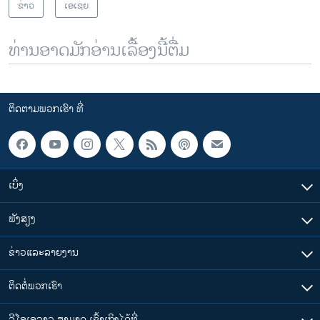
ຂ່າວ
ເອເຊຍ
ທ່ານອາດມັກອ່ານເລື້ອງນີ້ຕື່ມ
ຕິດຕາມພວກເຮົາ ທີ່
ເບິ່ງ
ຟັງສຽງ
ຂ່າວແລະລາຍງານ
ຕິດຕໍ່ພວກເຮົາ
ວີໂອເອລາວ ສາມາດ ເຂົ້າເຖິງໄດ້ທີ່