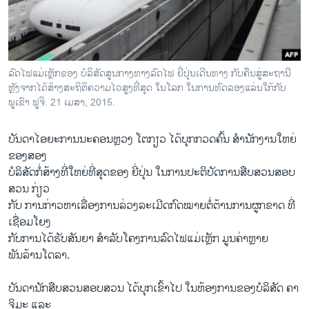
ວິທະຍາສາດ-ເທັກໂນໂລຈີ
ທຸລະກິດ
ພາສາອັງກິດ
ລົດໄຟແມ່ເຫຼັກຂອງ ບໍລິສັດສູນກາງທາງລົດໄຟ ຍີ່ປຸ່ນເດີນທາງ ກັບຄືນສູ່ສະຖານີ
ວີດີໂອ
ຫຼັງຈາກໄດ້ສ້າງສະຖິຕິຄວາມໄວສູງທີ່ສຸດ ໃນໂລກ ໃນການທົດລອງແລ່ນໃກ້ກັບ
ພູເຂົາ ຟູຈິ. 21 ເມສາ, 2015.
ສຽງ
ບັນດາໄອຍະການນະຄອນຫຼວງ ໂຕກຽວ ໄດ້ບຸກກວດຄົ້ນ ສຳນັກງານໃຫຍ່
ລາຍການກະຈາຍສຽງ
ຕິດຕາມພວກເຮົາ ທີ່
ຂອງສອງ
ລາຍງານ
ບໍລິສັດກໍ່ສ້າງທີ່ໃຫຍ່ທີ່ສຸດຂອງ ຍີ່ປຸ່ນ ໃນການປະຕິບັດການສືບສວນສອບ
ສວນ ກ່ຽວ
ກັບ ການກ່າວຫາເລື່ອງການລ່ວງລະເມີດກົດໝາຍຕໍ່ຕ້ານການຜູກຂາດ ທີ່
ພາສາຕ່າງໆ
ເຊື່ອມໂຍງ
ກັບການໄດ້ຮັບສັນຍາ ສຳລັບໂຄງການລົດໄຟແມ່ເຫຼັກ ມູນຄ່າຫຼາຍ
ພັນລ້ານໂດລາ.
ບັນດານັກສືບສວນສອບສວນ ໄດ້ບຸກເຂົ້າໄປ ໃນຫ້ອງການຂອງບໍລິສັດ ຄາ
ຈິມະ ແລະ