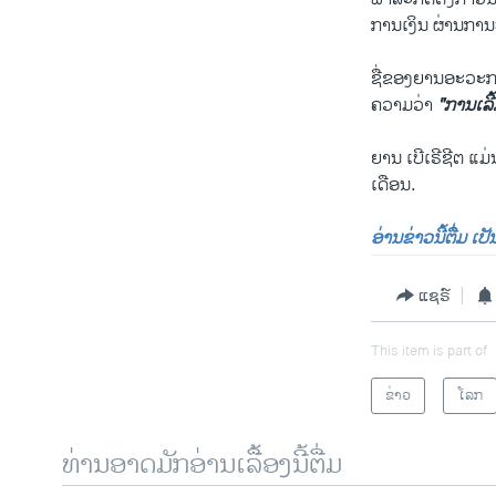
ການເງິນ ຜ່ານການ
ຊື່ຂອງຍານອະວະກາດ
ຄວາມວ່າ
"ການເລີ້ມ
ຍານ ເບີເຣີຊີຕ ແ
ເດືອນ.
ອ່ານຂ່າວນີ້ຕື່ມ ເ
ແຊຣ໌
This item is part of
ຂ່າວ
ໂລກ
ທ່ານອາດມັກອ່ານເລື້ອງນີ້ຕື່ມ