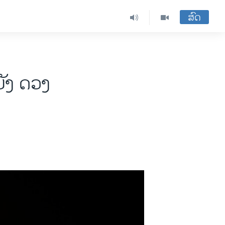
ສົດ
ັງ ດວງ