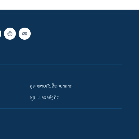
ສຸຂະພາບກັບວິທະຍາສາດ
ຮຽນ-ພາສາອັງກິດ