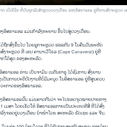
 ເບີເຣີຊີຕ ທີ່ບັນທຸກລົດສຳຫຼວດດວງເດືອນ ຂອງອິສຣາແອລ ຢູ່ທີ່ຖານສົ່ງຈະຫຼວດ ເ
ອິສຣາແອລ ແມ່ນກຳລັງທະຍານ ຂຶ້ນໄປສູ່ດວງເດືອນ.
ດ້ຖືກສົ່ງຂຶ້ນໄປ ໂດຍລູກຈະຫຼວດ ຟອລກັນ 9 ໃນຄືນວັນພະຫັດ
ົ່ງຈະຫຼວດ ທີ່ ເຄປ ຄານາເວີໂ​ຣ​ລ (Cape Canaveral) ຢູ່ທີ່
າກໃຕ້ສຸດ ຂອງສະຫະລັດ.
ອິສຣາແອລ ທ່ານ ເບັນຈາມິນ ເນຕັນຢາຮູ ໄດ້ຊົມການ ສົ່ງ​ຍານ​
ຊຶ່ງ​ເປັນ​ການ​ປະ​ຕິ​ບັດ​ງານທີ່ບໍ່ມີມະນຸດ ໃນອິສຣາແອລ ຢູ່ທີ່ສູນຄວບ
ະວະກາດຂອງອິສຣາແອລ.
ອິສຣາແອລນັ້ນ ແມ່ນຄາດກັນວ່າ ຈະໄປຮອດຈຸດໝາຍປາຍທາງ
1 ເມສາ ໂດຍເຮັດໃຫ້ ອິສຣາແອລກາຍເປັນປະເທດທີສີ່ ທີ່ໄດ້ສົ່ງ
ງຈອດຢູ່ດວງເດືອນ ​ນຳ​ໜ້າ​ໂດຍ ສະຫະລັດ ຣັດເຊຍ ແລະ ຈີນ.
ີ້ ມີມູນຄ່າ 100 ລ້ານໂດລາ ທີ່ໄດ້ຮັບການສະໜັບສະໜຸນ ທາງດ້ານ