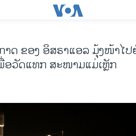
າດ ຂອງ ອິສຣາແອລ ມຸ້ງໜ້າໄປຍ
ື່ອ​ວັດ​ແທກ ສະ​ໜາມ​ແມ່​ເຫຼັກ