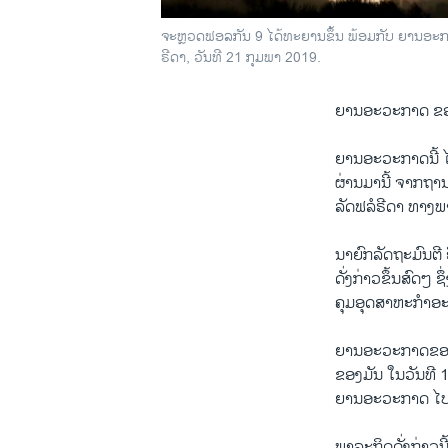
ຈະຫຼວດຟອລກັນ 9 ໄດ້ທະຍານຂຶ້ນ ພ້ອມກັບ ຍານອະກາດ
ຣີດາ, ວັນທີ 21 ກຸມພາ 2019.
ຍານອະວະກາດ ຂອງ
ຍານອະວະກາດນີ້ ໄ
ຜ່ານມານີ້ ຈາກຖານສ
ລັດຟລໍຣີດາ ທາງພ
ນາຍົກລັດຖະມົນຕີ 
ດັ່ງ​ກ່າວຂຶ້ນສົດໆ ​
ຄຸມອຸດສາຫະກຳອ
ຍານອະວະກາດຂອງ
ຂອງມັນ ໃນວັນທີ 1
ຍານອະວະກາດ ໄປລົ
ພາລະກິດດັ່ງກ່າວນ