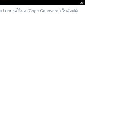
ຄປ ຄານາເວີໂ​ຣ​ລ (Cape Canaveral) ໃນລັດຟລໍ