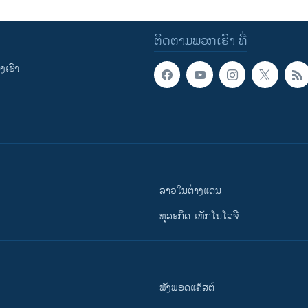
ຕິດຕາມພວກເຮົາ ທີ່
ເຮົາ
ລາວໃນຕ່າງແດນ
ທຸລະກິດ-ເທັກໂນໂລຈີ
ຟັງພອດແຄັສຕ໌