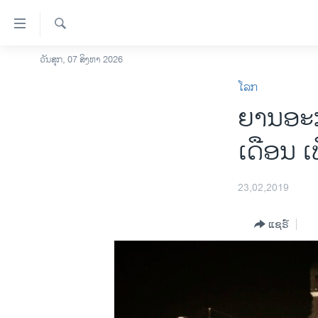
ລິ້ງ
ສຳຫລັບ
ເຂົ້າ
ຄົ້ນຫາ
ວັນສຸກ, 07 ສິງຫາ 2026
ໂຮມເພຈ
ຫາ
ໂລກ
ລາວ
ຂ້າມ
ຍານອະກ
ຂ້າມ
ອາເມຣິກາ
ຂ້າມ
ການເລືອກຕັ້ງ ປະທານາທີບໍດີ ສະຫະລັດ
ເດືອນ ເພ
ໄປ
2024
ຫາ
ຂ່າວ​ຈີນ
ຊອກ
23,02,2019
ຄົ້ນ
ໂລກ
ແຊຣ໌
ເອເຊຍ
ອິດສະຫຼະພາບດ້ານການຂ່າວ
ຊີວິດຊາວລາວ
ຊຸມຊົນຊາວລາວ