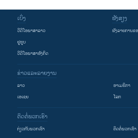
ເບິ່ງ
ຟັງສຽງ
ວີດີໂອພາສາລາວ
ຟັງລາຍການຂອງ
ຢູທູບ
ວີດີໂອພາສາອັງກິດ
ຂ່າວແລະລາຍງານ
ລາວ
ອາເມຣິກາ
ເອເຊຍ
ໂລກ
ຕິດຕໍ່ພວກເຮົາ
ກ່ຽວກັບພວກເຮົາ
ຕິດຕໍ່ພວກເຮົາ