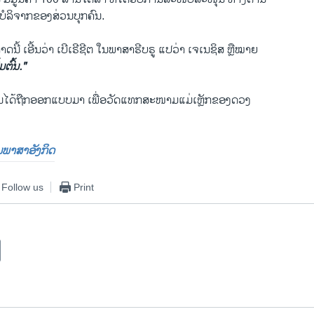
ບໍລິຈາກຂອງສ່ວນບຸກຄົນ.
ນີ້ ເອີ້ນວ່າ ເບີເຣີຊີຕ ໃນພາສາຮີບຣູ ແປວ່າ ເຈເນຊິສ ຫຼືໝາຍ
ຕົ້ນ."
ມ່ນໄດ້ຖືກອອກແບບມາ ເພື່ອວັດແທກສະໜາມແມ່ເຫຼັກຂອງດວງ
ປັນພາສາອັງກິດ
Follow us
Print