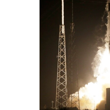
ວິທະຍາສາດ-ເທັກໂນໂລຈີ
ທຸລະກິດ
ພາສາອັງກິດ
ວີດີໂອ
ສຽງ
ລາຍການກະຈາຍສຽງ
ລາຍງານ