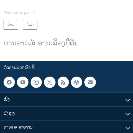
This item is part of
ຂ່າວ
ໂລກ
ທ່ານອາດມັກອ່ານເລື້ອງນີ້ຕື່ມ
ຕິດຕາມພວກເຮົາ ທີ່
ເບິ່ງ
ຟັງສຽງ
ຂ່າວແລະລາຍງານ