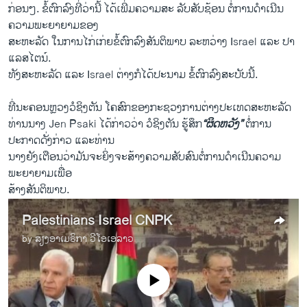
ກ່ອນໆ. ຂໍ້ຕົກລົງທີ່ວ່ານີ້ ໄດ້ເພີ່ມຄວາມສະ ລັບສັບຊ້ອນ ຕໍ່ການດຳເນີນ
ຄວາມພະຍາຍາມຂອງ
ສະຫະລັດ ໃນການໄກ່ເກ່ຍຂໍ້ຕົກລົງສັນຕິພາບ ລະຫວ່າງ Israel ແລະ ປາ​
ແລ​ສ​ໄຕນ໌.
ທັງສະຫະລັດ ແລະ Israel ຕ່າງກໍໄດ້ປະນາມ ຂໍ້ຕົກລົງສະບັບນີ້.
ທີ່ນະຄອນຫຼວງວໍຊິງຕັນ ໂຄສົກຂອງກະຊວງການຕ່າງປະເທດສະຫະລັດ
ທ່ານນາງ Jen Psaki ໄດ້ກ່າວວ່າ ວໍຊິງຕັນ ຮູ້ສຶກ
“ຜິດຫວັງ”
ຕໍ່ການ
ປະກາດດັ່ງກ່າວ ແລະທ່ານ
ນາງຍັງເຕືອນວ່າມັນຈະຍິ່ງຈະສ້າງຄວາມສັບສົນຕໍ່ການດຳເນີນຄວາມ
ພະຍາຍາມເພື່ອ
ສ້າງສັນຕິພາບ.
Palestinians Israel CNPK
by
ສຽງອາເມຣິກາ ວີໂອເອລາວ
No media source currently available