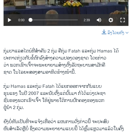
ວິທະຍາສາດ-ເທັກໂນໂລຈີ
ທຸລະກິດ
0:00
2:39
ພາສາອັງກິດ
ລິງໂດຍກົງ
ວີດີໂອ
ສຽງ
ກຸ່ມປາ​ແລ​ສ​ໄຕນ໌​ທີ່ສຳຄັນ 2 ກຸ່ມ ຄືກຸ່ມ Fatah ແລະກຸ່ມ Hamas ໄດ້
ປະກາດກ່ຽວກັບຂໍ້ຕົກລົງສ້າງຄວາມປອງດອງຊາດ ໂດຍກ່າວ
ລາຍການກະຈາຍສຽງ
ຕິດຕາມພວກເຮົາ ທີ່
ວ່າ ພວກເຂົາເຈົ້າຈະພະຍາຍາມສ້າງຕັ້ງລັດຖະບານສາມັກຄີ
ລາຍງານ
ຊາດ ໃນໄລຍະສອງສາມອາທິດຂ້າງໜ້ານີ້.
ກຸ່ມ Hamas ແລະກຸ່ມ Fatah ໄດ້ແຍກອອກຈາກກັນແບບ
ພາສາຕ່າງໆ
ຮຸນແຮງ ໃນປີ 2007 ແລະນັບຕັ້ງແຕ່ນັ້ນມາ ກໍໄດ້ແບ່ງປະຊາ
ຊົນຂອງພວກເຂົາເຈົ້າ ໃຫ້ຢູ່ພາຍໃຕ້ການປົກຄອງຂອງພວກ
ຜູ້ນຳ 2 ກຸ່ມ.
ຍັງບໍ່ທັນເປັນທີ່ຈະແຈ້ງເທື່ອວ່າ ແຜນການດັ່ງກ່າວນີ້ ຈະປະສົບ
ຜົນສຳເລັດຫຼືບໍ່ ຊຶ່ງຄວາມພະຍາຍາມແບບນີ້ ໄດ້ຫຼົ້ມແຫຼວມາແລ້ວໃນຄັ້ງ