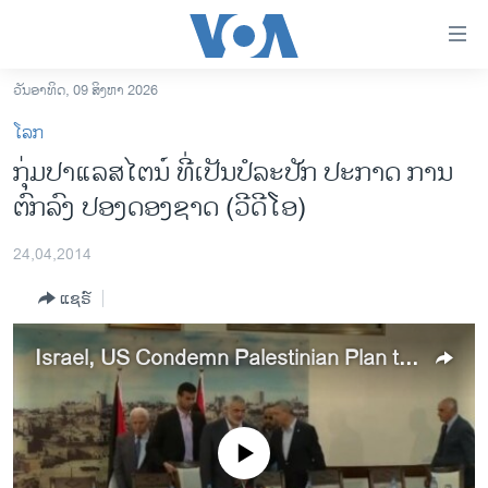
ລິ້ງ
ສຳຫລັບ
ເຂົ້າ
ວັນອາທິດ, 09 ສິງຫາ 2026
ຫາ
ໂຮມເພຈ
ໂລກ
ຂ້າມ
ລາວ
ກຸ່ມປາແລສໄຕນ໌ ທີ່ເປັນປໍລະປັກ ປະກາດ ການ
ຂ້າມ
ອາເມຣິກາ
ຕົກລົງ ປອງດອງຊາດ (ວີດີໂອ)
ຂ້າມ
ໄປ
ການເລືອກຕັ້ງ ປະທານາທີບໍດີ ສະຫະລັດ 2024
ຫາ
24,04,2014
ຂ່າວ​ຈີນ
ຊອກ
ແຊຣ໌
ຄົ້ນ
ໂລກ
ເອເຊຍ
Israel, US Condemn Palestinian Plan to Form Unity Government
ອິດສະຫຼະພາບດ້ານການຂ່າວ
ຊີວິດຊາວລາວ
No media source currently available
ຊຸມຊົນຊາວລາວ