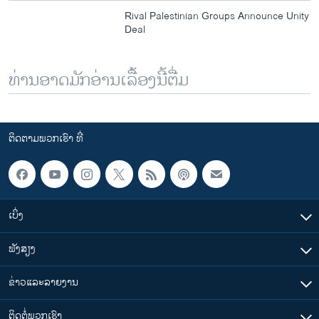
Rival Palestinian Groups Announce Unity
Deal
ທ່ານອາດມັກອ່ານເລື້ອງນີ້ຕື່ມ
ຕິດຕາມພວກເຮົາ ທີ່
ເບິ່ງ
ຟັງສຽງ
ຂ່າວແລະລາຍງານ
ຕິດຕໍ່ພວກເຮົາ