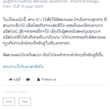
ລຸນຫຼັງການໂຈມຕີຂອງ ອິສຣາແອລ ໃສ່ເມືອງຣາຟາ, ທາງພາກໃຕ້ຂອງແຫຼມ
ກາຊາ, ວັນທີ 15 ກຸມພາ 2024.
ໃນເດືອນແລ້ວນີ້, ສານ ICJ ໄດ້ສັ່ງໃຫ້ອິສຣາແອລ ດໍາເນີນການທຸກຢ່າງ ທີ່
ສາມາດເຮັດໄດ້ ເພື່ອປ້ອງກັນການເສຍຊີວິດ ຂອງພົນລະເຮືອນຊາວປາ
ແລັສໄຕນ໌, ຫຼັງຈາກອາຟຣິກາໃຕ້ ເຊິ່ງເປັນຜູ້ສະຫນັບສະຫນຸນຊາວປາ
ແລັສໄຕນ໌ທີ່ໄດ້ຮັບຜົນກະທົບມາດົນນານ ໄດ້ກ່າວຫາກອງທັບອິສຣາແອລ
ກ່ຽວກັບການຂ້າລ້າງເຜົ່າພັນຢູ່ໃນຂົງເຂດກາຊາ.
ອິສຣາ​ແອ​ລ​ໄດ້​ປະຕິ​ເສດ​ວ່າ ຕົນ​ບໍ່​ໄດ້​ກະທຳ​ການຂ້າລ້າງເຜົ່າພັນຢູ່​ທີ່ນັ້ນ.
ອ່ານຂ່າວນີ້ເປັນພາສາອັງກິດ
ແຊຣ໌
Follow us
This item is part of
ຂ່າວ
ໂລກ