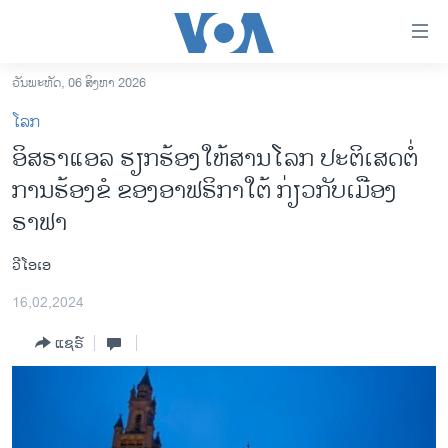
ລິ້ງ
ສຳຫລັບ
ເຂົ້າ
ວັນພະຫັດ, 06 ສິງຫາ 2026
ຫາ
ໂຮມເພຈ
ໂລກ
ຂ້າມ
ລາວ
ອິສຣາແອລ ຮຽກຮ້ອງໃຫ້ສານໂລກ ປະຕິເສດ​ຕໍ່​
ຂ້າມ
ອາເມຣິກາ
ການ​ຮ້ອງ​ຂໍ ຂອງອາຟຣິກາໃຕ້ ກ່ຽວກັບເມືອງ
ຂ້າມ
ໄປ
ການເລືອກຕັ້ງ ປະທານາທີບໍດີ ສະຫະລັດ 2024
ຣາຟາ
ຫາ
ຂ່າວ​ຈີນ
ຊອກ
ວີໂອເອ
ຄົ້ນ
ໂລກ
16,02,2024
ເອເຊຍ
ແຊຣ໌
ອິດສະຫຼະພາບດ້ານການຂ່າວ
ຊີວິດຊາວລາວ
ຊຸມຊົນຊາວລາວ