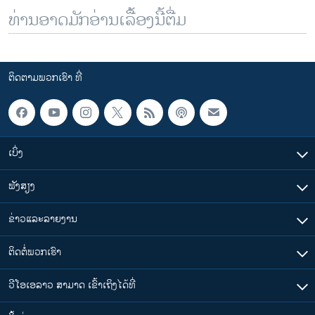
ທ່ານອາດມັກອ່ານເລື້ອງນີ້ຕື່ມ
ຕິດຕາມພວກເຮົາ ທີ່
ເບິ່ງ
ຟັງສຽງ
ຂ່າວແລະລາຍງານ
ຕິດຕໍ່ພວກເຮົາ
ວີໂອເອລາວ ສາມາດ ເຂົ້າເຖິງໄດ້ທີ່