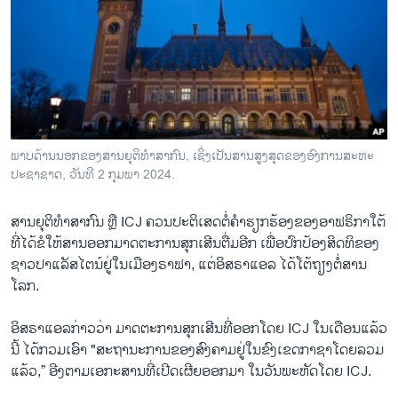
ວິທະຍາສາດ-ເທັກໂນໂລຈີ
ທຸລະກິດ
ພາສາອັງກິດ
ວີດີໂອ
ສຽງ
ພາບດ້ານນອກຂອງສານຍຸຕິທໍາສາກົນ, ເຊິ່ງເປັນສານສູງສຸດຂອງອົງການສະຫະ
ປະຊາຊາດ, ວັນທີ 2 ກຸມພາ 2024.
ລາຍການກະຈາຍສຽງ
ຕິດຕາມພວກເຮົາ ທີ່
ລາຍງານ
ສານ​ຍຸຕິ​ທຳ​ສາກົນ ຫຼື ICJ ​ຄວນ​ປະຕິ​ເສດ​ຕໍ່ຄຳ​ຮຽກຮ້ອງ​ຂອງ​ອາ​ຟຣິກາ​ໃຕ້
​ທີ່​ໄດ້​ຂໍ​ໃຫ້​ສານອອກ​ມາດ​ຕະການ​ສຸກ​ເສີນ​ຕື່ມ​ອີກ ​ເພື່ອ​ປົກ​ປ້ອງ​ສິດ​ທິຂອງ​
ຊາວ​ປາ​ແລັ​ສ​ໄຕນ໌​ຢູ່ໃນ​ເມືອງຣາຟາ, ແຕ່ອິສຣາ​ແອລ ​ໄດ້​ໂຕ້ຖຽງ​ຕໍ່​ສານ​
ພາສາຕ່າງໆ
ໂລກ.
ອິສຣາແອລກ່າວວ່າ ມາດຕະການສຸກເສີນທີ່ອອກໂດຍ ICJ ໃນເດືອນແລ້ວ
ນີ້ ໄດ້ກວມເອົາ "ສະຖານະການຂອງສົງຄາມຢູ່ໃນຂົງເຂດກາຊາໂດຍລວມ
ແລ້ວ,” ອີງຕາມເອກະສານທີ່ເປີດເຜີຍອອກມາ ໃນວັນພະຫັດໂດຍ ICJ.