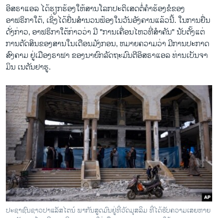
ອິສຣາແອລ ໄດ້ຮຽກຮ້ອງໃຫ້ສານໂລກປະຕິເສດຕໍ່ຄໍາຮ້ອງຂໍຂອງ
ອາຟຣິກາໃຕ້, ເຊິ່ງໄດ້ຍື່ນສໍານວນຟ້ອງໃນວັນອັງຄານແລ້ວນີ້. ໃນການຍື່ນ
ດັ່ງກ່າວ, ອາຟຣິກາໃຕ້ກ່າວວ່າ ມີ "ການເຄື່ອນ​ໄຫວທີ່ສໍາຄັນ" ນັບຕັ້ງແຕ່
ການຕັດສິນຂອງສານໃນເດືອນມັງກອນ, ຫມາຍຄວາມວ່າ ມີການປະກາດ
ສົງຄາມ ຢູ່ເມືອງຣາຟາ ຂອງນາຍົກລັດຖະມົນຕີອິສຣາແອລ ທ່ານເບັນຈາ
ມິນ ເນຕັນຢາຮູ.
ປະຊາຊົນຊາວປາແລັສໄຕນ໌ ພາກັນສູດມົນຢູ່ທີ່ວັດມຸສລິມ ທີ່ໄດ້ຮັບຄວາມເສຍຫາຍ