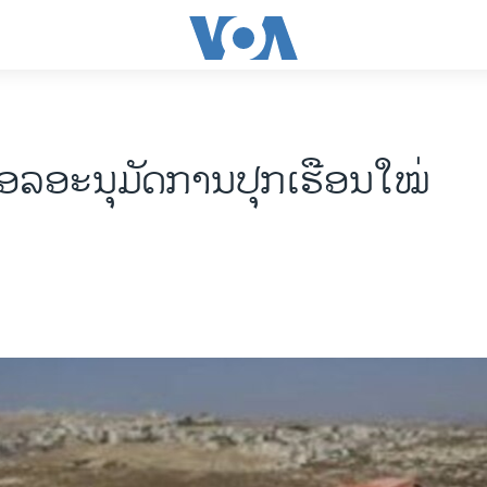
ອລອະນຸມັດການປຸກເຮືອນໃໝ່