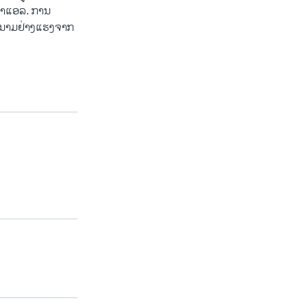
ຣາແອລ. ການ
ປະນາມຢ່າງແຮງຈາກ