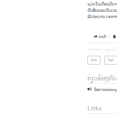
ແມ່ນໃນເດືອນມີນ
ຕັດສິນແລະວັນເວລ
ລັດຖະບານ ປະທານ
ແຊຣ໌
This item is part of
ຂ່າວ
ໂລກ
ກ່ຽວຂ້ອງກັນ
ອິສຣາແອລອະນຸມ
Links