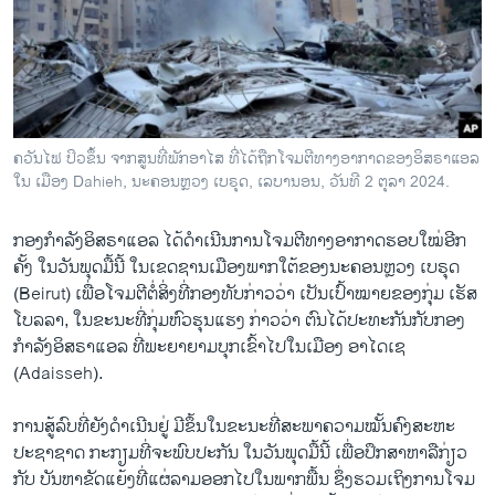
ວິທະຍາສາດ-ເທັກໂນໂລຈີ
ທຸລະກິດ
ພາສາອັງກິດ
ວີດີໂອ
ຄວັນໄຟ ປິວຂຶ້ນ ຈາກສູນທີ່ພັກອາໄສ ທີ່ໄດ້ຖືກໂຈມຕີທາງອາກາດຂອງອິສຣາແອລ
ສຽງ
ໃນ ເມືອງ Dahieh, ນະຄອນຫຼວງ ເບຣຸດ, ເລບານອນ, ວັນທີ 2 ຕຸລາ 2024.
ລາຍການກະຈາຍສຽງ
ຕິດຕາມພວກເຮົາ ທີ່
ກອງກຳລັງອິສຣາແອລ ໄດ້ດຳເນີນການໂຈມຕີທາງອາກາດຮອບໃໝ່ອີກ
ລາຍງານ
ຄັ້ງ ໃນວັນພຸດມື້ນີ້ ໃນເຂດຊານເມືອງພາກໃຕ້ຂອງນະຄອນຫຼວງ ເບຣຸດ
(Beirut) ເພື່ອໂຈມຕີຕໍ່ສິ່ງທີ່ກອງທັບກ່າວວ່າ ເປັນເປົ້າໝາຍຂອງກຸ່ມ ເຮັສ
ໂບລລາ, ໃນຂະນະທີ່ກຸ່ມຫົວຮຸນແຮງ ກ່າວວ່າ ຕົນໄດ້ປະທະກັນກັບກອງ
ພາສາຕ່າງໆ
ກຳລັງອິສຣາແອລ ທີ່ພະຍາຍາມບຸກເຂົ້າໄປໃນເມືອງ ອາໄດເຊ
(Adaisseh).
ການ​ສູ້​ລົບ​ທີ່ຍັງດຳເນີນຢູ່ ​ມີ​ຂຶ້ນ​ໃນ​ຂະນະ​ທີ່​ສະພາ​ຄວາມ​ໝັ້ນຄົງ​ສະຫະ​
ປະຊາ​ຊາດ​ ກະກຽມ​ທີ່​ຈະ​ພົບ​ປະກັນ​ ໃນ​ວັນ​ພຸດ​ມື້​ນີ້ ​ເພື່ອ​ປຶກສາ​ຫາລື​ກ່ຽວ​
ກັບ ​ບັນຫາຂັດແຍ້ງ​ທີ່​ແຜ່​ລາມ​ອອກ​ໄປ​ໃນ​ພາກພື້ນ ຊຶ່ງ​ຮວມເຖິງ​ການ​ໂຈມ​