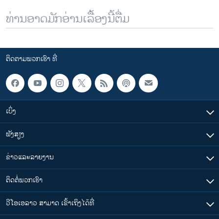
ທ່ານອາດມັກອ່ານເລື້ອງນີ້ຕື່ມ
ຕິດຕາມພວກເຮົາ ທີ່
ເບິ່ງ
ຟັງສຽງ
ຂ່າວແລະລາຍງານ
ຕິດຕໍ່ພວກເຮົາ
ວີໂອເອລາວ ສາມາດ ເຂົ້າເຖິງໄດ້ທີ່