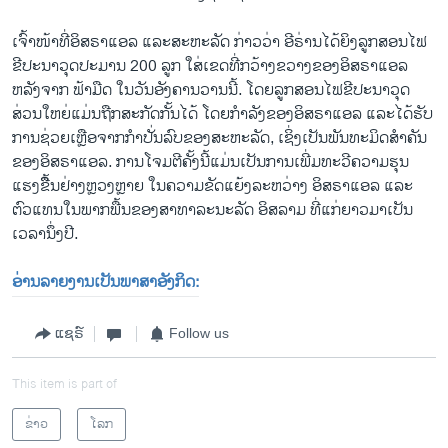
ເຈົ້າ​ໜ້າ​ທີ່​ອິສຣາ​ແອ​ລ ​ແລະ​ສະຫະລັດ ກ່າວ​ວ່າ ອີຣ່ານ​ໄດ້​ຍິງ​ລູກ​ສອນ​ໄຟ​
ຂີ​ປະ​ນາ​ວຸດ​ປະມານ 200 ລູກ ​ໃສ່​ເຂດທີ່​ກວ້າງ​ຂວາງ​ຂອງ​ອິສຣາ​ແອ​ລ
ຫລັງ​ຈາກ​ ຟ້າມືດ ​ໃນ​ວັນ​ອັງຄານ​ວານ​ນີ້. ໂດຍລູກສອນໄຟຂີປະນາວຸດ
ສ່ວນ​ໃຫຍ່​ແມ່ນຖືກສະກັດ​ກັ້ນ​ໄດ້ ໂດຍ​ກຳລັງຂອງ​ອິສຣາແອລ ແລະໄດ້​ຮັບ​
ການ​ຊ່ວຍ​ເຫຼືອ​ຈາກ​ກຳ​ປັ່ນລົບ​ຂອງສະຫະລັດ, ​ເຊິ່ງ​ເປັນ​ພັນທະ​ມິດສຳຄັນ​
ຂອງອິສຣາແອລ. ການ​ໂຈມ​ຕີ​ຄັ້ງ​ນີ້​ແມ່ນ​ເປັນ​ການ​ເພີ່ມ​ທະວີ​ຄວາມຮຸນ
ແຮງຂືຶ້ນຢ່າງຫຼວງຫຼາຍ ໃນຄວາມ​ຂັດ​ແຍ້ງ​ລະຫວ່າງ ອິສຣາແອລ ແລະ
ຕົວແທນໃນພາກພື້ນຂອງສາທາລະນະລັດ ອິສລາມ ທີ່​ແກ່ຍາວ​ມາ​ເປັນ​
ເວລານຶ່ງ​ປີ​.
ອ່ານລາຍງານເປັນພາສາອັງກິດ:
ແຊຣ໌
Follow us
This item is part of
ຂ່າວ
ໂລກ