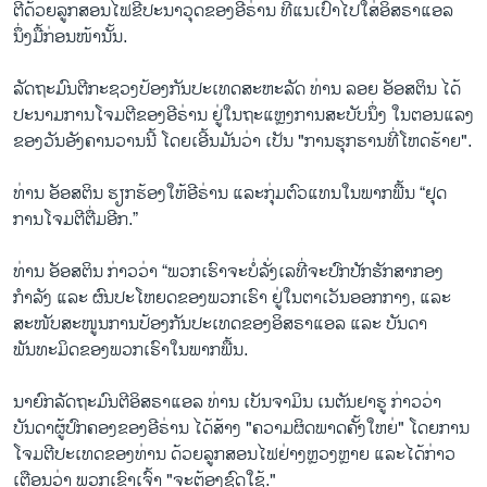
ຕີ​ດ້ວຍ​ລູກ​ສອນ​ໄຟ​ຂີ​ປະ​ນາ​ວຸດ​ຂອງ​ອີຣ່ານ ​ທີ່​ແນ​ເປົ້າໄປໃສ່​ອິສຣາ​ແອ​ລ ​
ນຶ່ງ​ມື້ກ່ອນ​ໜ້າ​ນັ້ນ.
ລັດຖະມົນຕີກະຊວງປ້ອງກັນປະເທດສະຫະລັດ ທ່ານ ລອຍ ອັອສຕິນ ໄດ້
ປະນາມການໂຈມຕີຂອງອີຣ່ານ ຢູ່ໃນຖະແຫຼງການສະບັບນຶ່ງ ໃນຕອນແລງ
ຂອງວັນອັງຄານວານນີ້ ໂດຍເອີ້ນມັນວ່າ ເປັນ "ການຮຸກຮານທີ່ໂຫດຮ້າຍ".
ທ່ານ ອັອສຕິນ ຮຽກຮ້ອງໃຫ້ອີຣ່ານ ແລະກຸ່ມຕົວແທນໃນພາກພື້ນ “ຢຸດ
ການໂຈມຕີຕື່ມອີກ.”
ທ່ານ ອັອສຕິນ ກ່າວ​ວ່າ “ພວກ​ເຮົາ​ຈະ​ບໍ່​ລັ່ງ​ເລ​ທີ່​ຈະ​ປົກ​ປັກ​ຮັກສາກອງ​
ກຳລັງ ​ແລະ ຜົນ​ປະ​ໂຫຍ​ດຂອງ​ພວກ​ເຮົາ​ ຢູ່​ໃນ​ຕາ​ເວັນ​ອອກ​ກາງ, ​ແລະ​
ສະໜັບສະໜູນ​ການ​ປ້ອງ​ກັນ​ປະ​ເທດ​ຂອງ​ອິສຣາ​ແອ​ລ ​ແລະ ບັນດາ​
ພັນທະມິດຂອງພວກເຮົາ​ໃນ​ພາກ​ພື້ນ.
ນາຍົກລັດຖະມົນຕີອິສຣາແອລ ທ່ານ ເບັນຈາມິນ ເນຕັນຢາຮູ ກ່າວ​ວ່າ
ບັນດາ​ຜູ້​ປົກຄອງ​ຂອງ​ອີຣ່ານ ​ໄດ້​ສ້າງ "ຄວາມ​ຜິດ​ພາດ​ຄັ້ງ​ໃຫຍ່" ​ໂດຍ​ການ​
ໂຈມ​ຕີ​ປະ​ເທດ​ຂອງທ່ານ ດ້ວຍ​ລູກ​ສອນ​ໄຟຢ່າງຫຼວງຫຼາຍ​ ​ແລະ​ໄດ້​ກ່າວ​
ເຕືອນ​ວ່າ ພວກ​ເຂົາ​ເຈົ້າ "ຈະ​ຕ້ອງຊົດໃຊ້."