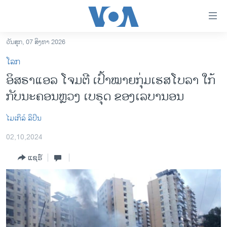
ລິ້ງ
ສຳຫລັບ
ເຂົ້າ
ວັນສຸກ, 07 ສິງຫາ 2026
ຫາ
ໂຮມເພຈ
ໂລກ
ຂ້າມ
ລາວ
ອິສຣາແອລ ໂຈມຕີ ເປົ້າໝາຍກຸ່ມເຮສໂບລາ ໃກ້
ຂ້າມ
ອາເມຣິກາ
ກັບນະຄອນຫຼວງ ເບຣຸດ ຂອງເລບານອນ
ຂ້າມ
ໄປ
ການເລືອກຕັ້ງ ປະທານາທີບໍດີ ສະຫະລັດ 2024
ຫາ
ໄມ​ເກິ​ລ໌ ​ລິ​ປິນ
ຂ່າວ​ຈີນ
ຊອກ
02,10,2024
ຄົ້ນ
ໂລກ
ແຊຣ໌
ເອເຊຍ
ອິດສະຫຼະພາບດ້ານການຂ່າວ
ຊີວິດຊາວລາວ
ຊຸມຊົນຊາວລາວ