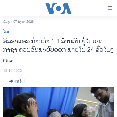
ລິ້ງ
ສຳຫລັບ
ເຂົ້າ
ວັນສຸກ, 07 ສິງຫາ 2026
ຫາ
ໂຮມເພຈ
ໂລກ
ຂ້າມ
ລາວ
ອິສຣາແອລ ກ່າວວ່າ 1.1 ລ້ານຄົນ ຢູ່ໃນເຂດ
ຂ້າມ
ອາເມຣິກາ
ກາຊາ ຄວນອົບພະຍົບອອກ ພາຍໃນ 24 ຊົ່ວໂມງ
ຂ້າມ
ໄປ
ການເລືອກຕັ້ງ ປະທານາທີບໍດີ ສະຫະລັດ 2024
ຫາ
ວີໂອເອ
ຂ່າວ​ຈີນ
ຊອກ
13,10,2023
ຄົ້ນ
ໂລກ
ແຊຣ໌
ເອເຊຍ
ອິດສະຫຼະພາບດ້ານການຂ່າວ
ຊີວິດຊາວລາວ
ຊຸມຊົນຊາວລາວ