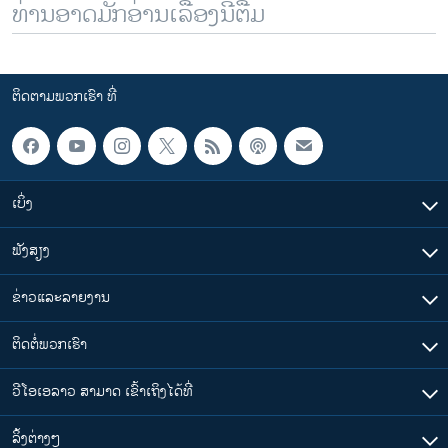
ທ່ານອາດມັກອ່ານເລື້ອງນີ້ຕື່ມ
ຕິດຕາມພວກເຮົາ ທີ່
ເບິ່ງ
ຟັງສຽງ
ຂ່າວແລະລາຍງານ
ຕິດຕໍ່ພວກເຮົາ
ວີໂອເອລາວ ສາມາດ ເຂົ້າເຖິງໄດ້ທີ່
​ລິ້ງ​ຕ່າງໆ