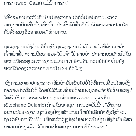
ກາຊາ (wadi Gaza) ແມ່ນ້ໍາກາຊາ."
“ເຈົ້າ​ຈະ​ສາມາດ​ກັບ​ຄືນ​ໄປ​ເມືອງກາຊາ ໄດ້​ກໍ​ຕໍ່​ເມື່ອ​ມີ​ການ​ປະກາດ
ອະນຸຍາດ​ອີກເທື່ອນຶ່ງເທົ່ານັ້ນ. ຢ່າເຂົ້າໃກ້ພື້ນທີ່ຮົ້ວຮັກສາຄວາມປອດໄພ
ກັບລັດຂອງອິສຣາແອລ,” ທ່ານກ່າວ.
ຖະ​ແຫຼງການ​ດັ່ງ​ກ່າວ​ມີ​ຂຶ້ນ​ຫຼັງຖະແຫຼງການໃນ​ວັນ​ພະຫັດ​ທີ່ຜ່ານມາວ່າ ​
ເຈົ້າ​ໜ້າ​ທີ່​ທະຫານ​ອິສຣາ​ແອ​ລ​ໄດ້​ແຈ້ງ​ໃຫ້​ຊາບ​ວ່າ ປະຊາກອນ​ທັງ​ໝົດ​ໃນ​
ພາກ​ເໜືອ​ຂອງ​ເຂດ​ກາຊາ ​ປະມານ 1.1 ລ້ານ​ຄົນ ຄວນ​ຍົກຍ້າຍ​ໄປ​ຍັງ ​
ພາກ​ໃຕ້ຂອງ​ເຂດ​ກາຊາ ​ພາຍ​ໃນ 24 ຊົ່ວ​ໂມງ.
“ອົງການສະຫະປະຊາຊາດ ເຫັນວ່າມັນເປັນໄປບໍ່ໄດ້ທີ່ການເຄື່ອນໄຫວດັ່ງ
ກ່າວຈະເກີດຂຶ້ນໄດ້ ໂດຍບໍ່ມີຜົນສະທ້ອນດ້ານມະນຸດສະທຳອັນຮ້າຍແຮງ,”
ໂຄສົກອົງການສະຫະປະຊາຊາດ ທ່ານສະ​ເຕບຟານ ດູແຈ​ຣິກ
(Stephane Dujarric) ກ່າວໃນຖະແຫຼງ ການສະບັບນຶ່ງ. "ອົງການ
ສະຫະປະຊາຊາດ ຮຽກຮ້ອງຢ່າງໜັກແໜ້ນ ໃຫ້ຍົກເລີກຄໍາສັ່ງດັ່ງກ່າວ,
ຖ້າໄດ້ຮັບການຢືນຢັນ, ເພື່ອຫລີກລ້ຽງສິ່ງທີ່ສາມາດຫັນປ່ຽນ ສິ່ງທີ່ເປັນໂສກ
ນາດຕະກຳຢູ່ແລ້ວ ໃຫ້ກາຍເປັນສະຖານະການທີ່ຮ້າຍແຮງ."