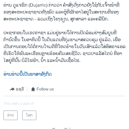
ທ່ານ ດູແຈ​ຣິກ (Dujarric) ກ່າວ​ວ່າ ຄຳ​ສັ່ງ​ດັ່ງກ່າວ​ຍັງ​ໃຊ້​ກັບເຈົ້າໜ້າທີ່ ​
ຂອງ​ສະຫະ​ປະຊາ​ຊາດ​ທັງ​ໝົດ ​ແລະຜູ້​ທີ່​ພັກ​ອາ​ໄສ​ຢູ່​ໃນ​ສະຖານ​ທີ່​ຂອງ​
ສະຫະ​ປະຊາ​ຊາດ - ລວມເຖິງ​ໂຮງຮຽນ, ສຸກສາລາ ​ແລະ​ຄລີ​ນິກ.
ປະຊາກອນໃນເຂດກາຊາ ແມ່ນຢູ່ພາຍໃຕ້ການປິດລ້ອມຢ່າງສົມບູນທີ່
ກຳນົດຂຶ້ນ ໃນອາທິດນີ້ ໃນດິນແດນທີ່ກຸ່ມຮາມາສຄວບຄຸມ ຢູ່ແລ້ວ, ເພື່ອ
ເປັນການຕອບໂຕ້ຕໍ່ການໂຈມຕີທີ່ໂຫດຮ້າຍໃນວັນເສົາແລ້ວໃສ່ອິສຣາແອລ
ທີ່ເຮັດໃຫ້ພົນລະເຮືອນຫຼາຍຮ້ອຍຄົນເສຍຊີວິດ. ຊາວ​ປາ​ແລັ​ສ​ໄຕ​ນ໌ ​ທີ່​ອາ​
ໄສ​ຢູ່​ທີ່​ນັ້ນ ​ບໍ່​ມີ​ໄຟຟ້າ, ນ້ຳ ​ແລະ​ນ້ຳມັນ​ເຊື້ອ​ໄຟ.
ອ່ານຂ່າວນີ້ເປັນພາສາອັງກິດ
ແຊຣ໌
Follow us
This item is part of
ຂ່າວ
ໂລກ