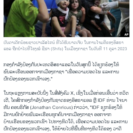
ວິທະຍາສາດ-ເທັກໂນໂລຈີ
ທຸລະກິດ
ພາສາອັງກິດ
ວີດີໂອ
ບັນດາເດັກນ້ອຍຊາວປາເລັສໄຕນ໌ ທີ່ໄດ້ຮັບບາດເຈັບ ໃນການໂຈມຕີຂອງອິສຣາ
ສຽງ
ແອລ ຖືກນຳໄປທີ່ໂຮງໝໍ ຊີຟາ (Shifa) ໃນເມືອງກາຊາ ໃນວັນທີ 11 ຕຸລາ 2023
ລາຍການກະຈາຍສຽງ
ຕິດຕາມພວກເຮົາ ທີ່
ກອງ​ກຳລັງ​ປ້ອງ​ກັນ​ປະ​ເທດ​ອິສຣາ​ແອ​ລ​ໃນ​ວັນ​ສຸກນີ້ ​ໄດ້​ຮຽກຮ້ອງ​ໃຫ້​
ລາຍງານ
ພົນລະ​ເຮືອນ​ອອກ​ຈາກ​ເມືອງກາຊາ "ເພື່ອ​ຄວາມ​ປອດ​ໄພ ​ແລະ​ການ​
ປົກປ້ອງຂອງພວກເຂົາເອງ."
ພາສາຕ່າງໆ
ໃນຖະແຫຼງການສະບັບນຶ່ງ ໃນສື່ສັງຄົມ X, ເຊິ່ງໃນເມື່ອກ່ອນເອີ້ນວ່າ ທວິຕ
ເຕີ, ໂຄສົກກອງກຳລັງປ້ອງກັນຊາດຂອງອິສຣາແອລ ຫຼື IDF ທ່ານ ໂຈນາ
ທັນ ຄອນຣິກັສ (Jonathan Conricus) ກ່າວວ່າ, "IDF ຮຽກຮ້ອງໃຫ້
ມີການຍົກຍ້າຍພົນລະເຮືອນທຸກຄົນຈາກເມືອງກາຊາ ອອກຈາກ
ບ້ານເຮືອນຂອງພວກເຂົາ ໄປທາງທິດໃຕ້, ເພື່ອຄວາມປອດໄພ ແລະການ
ປົກປ້ອງຂອງພວກເຂົາເອງ, ໃຫ້ຍ້າຍໄປທີ່ພື້ນທີ່ທາງທິດໃຕ້ຂອງ ວາດີ