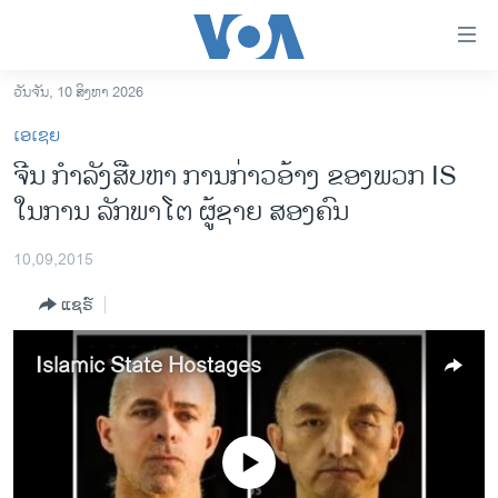
ລິ້ງ
ສຳຫລັບ
ເຂົ້າ
ວັນຈັນ, 10 ສິງຫາ 2026
ຫາ
ໂຮມເພຈ
ເອເຊຍ
ຂ້າມ
ລາວ
ຈີນ ກຳລັງສືບຫາ ການກ່າວອ້າງ ຂອງພວກ IS
ຂ້າມ
ອາເມຣິກາ
ໃນການ ລັກພາໂຕ ຜູ້ຊາຍ ສອງຄົນ
ຂ້າມ
ໄປ
ການເລືອກຕັ້ງ ປະທານາທີບໍດີ ສະຫະລັດ 2024
ຫາ
10,09,2015
ຂ່າວ​ຈີນ
ຊອກ
ແຊຣ໌
ຄົ້ນ
ໂລກ
ເອເຊຍ
Islamic State Hostages
ອິດສະຫຼະພາບດ້ານການຂ່າວ
ຊີວິດຊາວລາວ
No media source currently available
ຊຸມຊົນຊາວລາວ