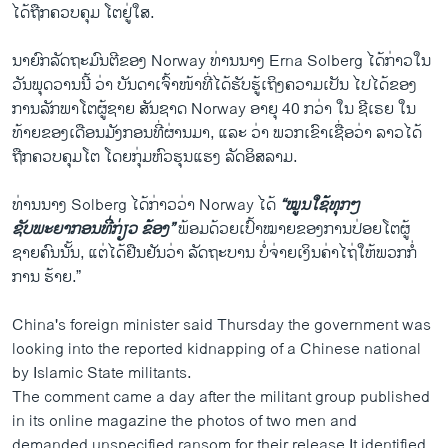
ໄດ້ຖືກຄວບຄຸມ ໂຕຢູ່ໃສ.
ນາຍົກລັດຖະມົນຕີຂອງ Norway ທ່ານນາງ Erna Solberg ໄດ້ກ່າວໃນ
ວັນພຸດວານນີ້ ວ່າ ບັນດາເຈົ້າໜ້າທີ່ໄດ້ຮັບຮູ້ເຖິງຄວາມເປັນ ໄປໄດ້ຂອງ
ການລັກພາໂຕຜູ້ຊາຍ ສັນຊາດ Norway ອາຍຸ 40 ກວ່າ ໃນ ຊີເຣຍ ໃນ
ທ້າຍຂອງເດືອນມັງກອນທີ່ຜ່ານມາ, ແລະ ວ່າ ພວກເຂົາເຊື່ອວ່າ ລາວໄດ້
ຖືກຄວບຄຸມໂຕ ໂດຍກຸ່ມຫົວຮຸນແຮງ ລັດອິສລາມ.
ທ່ານນາງ Solberg ໄດ້ກ່າວວ່າ Norway ໄດ້
“ໝູນໃຊ້ທຸກໆ
ຊັບພະຍາກອນທີ່ກ່ຽວ ຂ້ອງ”
ພ້ອມດ້ວຍເປົ້າໝາຍຂອງການປ່ອຍໂຕຜູ້
ຊາຍຄົນນັ້ນ, ແຕ່ໄດ້ຢືນຢັນວ່າ ລັດຖະບານ ບໍ່ຈ່າຍເງິນຄ່າໄຖ່ໃຫ້ພວກກໍ່
ການ ຮ້າຍ.”
China's foreign minister said Thursday the government was
looking into the reported kidnapping of a Chinese national
by Islamic State militants.
The comment came a day after the militant group published
in its online magazine the photos of two men and
demanded unspecified ransom for their release.It identified