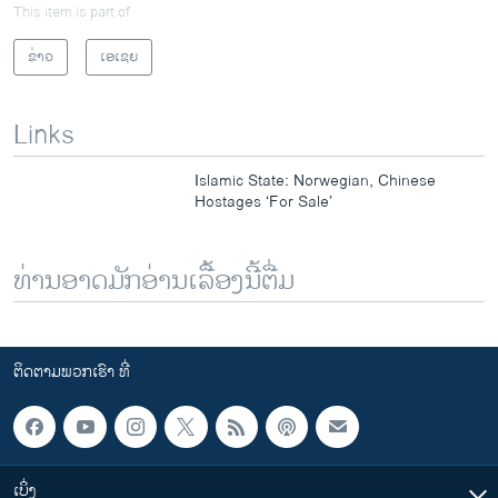
This item is part of
ຂ່າວ
ເອເຊຍ
Links
Islamic State: Norwegian, Chinese
Hostages ‘For Sale’
ທ່ານອາດມັກອ່ານເລື້ອງນີ້ຕື່ມ
ຕິດຕາມພວກເຮົາ ທີ່
ເບິ່ງ