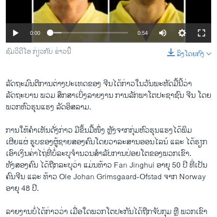
ວິທະຍາສາດ-ເທັກໂນໂລຈີ
ທຸລະກິດ
0:00
0:54
ພາສາອັງກິດ
ຊົມວິດີໂອ ກ່ຽວກັບ ຂ່າວນີ້
ລິງໂດຍກົງ
ວີດີໂອ
ສຽງ
ລັດ​ຖະມົນຕີ​ການ​ຕ່າງ​ປະ​ເທດຂອງ ຈີນ​ໄດ້​ກ່າວ​ໃນ​ວັນ​ພະຫັດ​ມື້​ນີ້​ວ່າ
ລັດຖະບານ​ ພວມ ສຶກສາ​ເບິ່ງລາຍ​ງານ​ ການ​ລັກພາ​ໂຕ​ປະຊາຊົນ ​ຈີນ ​ໂດ​ຍ
ລາຍການກະຈາຍສຽງ
ຕິດຕາມພວກເຮົາ ທີ່
ພວກ​ຫົວ​ຮຸນ​ແຮງ ລັດ​ອິສລາມ.
ລາຍງານ
ການໃຫ້​ຄຳ​ເຫັນ​ດັ່ງກ່າວ ມີ​ຂຶ້ນ​ມື້​ໜຶ່ງ ​ຫຼັງ​ຈາກ​ກຸ່ມ​ຫົວ​ຮຸນ​ແຮງ​ໄດ້​ພິມ
ເຜີຍແຜ່ ຮູບ​ຂອງ​ຜູ້ຊາຍ​ສອງ​ຄົນໂດຍ​ວາລະສານ​ອອນ​ໄລ​ນ໌ ​ແລະ ​ໄດ້​ຮຽກ
ພາສາຕ່າງໆ
ເອົາ​ເງິນຄ່າ​ໄຖ່​ທີ່​ບໍ່​ລະບຸ​ຈຳນວນ​ສຳລັບ​ການ​ປ່ອຍ​ໂຕ​ຂອງ​ພວກ​ເຂົາ.
ທັງສອງຄົນ​ ໄດ້​ຖືກ​ລະບຸ​ວ່າ ແມ່ນທ້າວ Fan Jinghui ອາຍຸ 50 ປີ ທີ່ເປັນ
ຄົນຈີນ ​ແລະ ທ້າວ Ole Johan Grimsgaard-Ofstad ຈາກ Norway
ອາຍຸ 48 ປີ.
ລາຍງານບໍ່ໄດ້ກ່າວວ່າ ເມື່ອໃດພວກໂຕປະກັນໄດ້ຖືກຈັບກຸມ ຫຼື ພວກເຂົາ