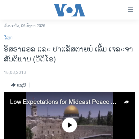
ລິ້ງ
ສຳຫລັບ
ເຂົ້າ
ວັນພະຫັດ, 06 ສິງຫາ 2026
ຫາ
ໂຮມເພຈ
ໂລກ
ຂ້າມ
ລາວ
ອິສຣາແອລ ແລະ ປາແລັສຕາຍ​ນ໌ ເລີ້ມ ເຈລະຈາ
ຂ້າມ
ອາເມຣິກາ
ສັນຕິພາບ (ວີດິໂອ)
ຂ້າມ
ໄປ
ການເລືອກຕັ້ງ ປະທານາທີບໍດີ ສະຫະລັດ 2024
ຫາ
15,08,2013
ຂ່າວ​ຈີນ
ຊອກ
ແຊຣ໌
ຄົ້ນ
ໂລກ
ເອເຊຍ
Low Expectations for Mideast Peace Talks
ອິດສະຫຼະພາບດ້ານການຂ່າວ
ຊີວິດຊາວລາວ
No media source currently available
ຊຸມຊົນຊາວລາວ