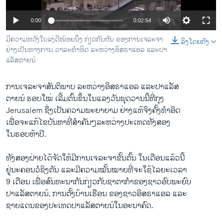
ວິທະຍາສາດ-ເທັກໂນໂລຈີ
0:00
0:02:54
ທຸລະກິດ
ມີຄວາມຫວັງໃນແງ່ດີໜ້ອຍນຶ່ງ ກ່ຽວກັບຜົນ ຂອງການເຈລະຈາ
ລິງໂດຍກົງ
ພາສາອັງກິດ
ຢ່າງເປັນທາງການ ວາລະທໍາອິດ ລະຫວ່າງອິສຣາແອລ ແລະປາ
ແລັສຕາຍ​ນ໌
ວີດີໂອ
ສຽງ
ການເຈລະຈາສັນຕິພາບ ລະຫວ່າງອິສຣາແອລ ແລະປາແລັສ
ຕາຍ​ນ໌ ຮອບໃໝ່ ເລີ້ມຕົ້ນຂຶ້ນໃນແລງວັນພຸດວານນີ້ທີ່ກຸງ
ລາຍການກະຈາຍສຽງ
ຕິດຕາມພວກເຮົາ ທີ່
Jerusalem ຊຶ່ງເປັນຄວາມພະຍາຍາມ ຢ່າງແທ້ຈິງຄັ້ງທໍາອິ​ດ
ລາຍງານ
ເພື່ອຈະແກ້ໄຂບັນຫາທີ່​ສຳຄັນໆລະຫວ່າງປະເທດ​ທັງສອງ
ໃນຮອບຫ້າປີ.
ພາສາຕ່າງໆ
ທັງສອງຝ່າຍໄດ້ຈັດໃຫ້ມີການເຈລະຈາຂັ້ນຕົ້ນ ໃນເດືອນແລ້ວນີ້
ຢູ່ນະຄອນວໍຊິງຕັນ ແລະ​ມີ​ຄວາມ​ໝັ້ນໝາຍ​ທີ່​ຈະໃຊ້​ໄລຍະເວລາ
9 ເດືອນ ເພື່ອສົນທະນາກັນກ່ຽວກັບຊາຕາກໍາຂອງຊາວອົບພະຍົບ
ປາແລັສຕາຍ​ນ໌, ການຕັ້ງບ້ານເຮືອນ ຂອງຊາວອິສຣາ​ແອ​ລ ແລະ
ຊາຍແດນຂອງປະເທດປາແລັສຕາຍ​ນ໌ໃນອະນາຄົດ.