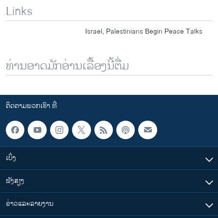
Links
Israel, Palestinians Begin Peace Talks
ທ່ານອາດມັກອ່ານເລື້ອງນີ້ຕື່ມ
ຕິດຕາມພວກເຮົາ ທີ່
ເບິ່ງ
ຟັງສຽງ
ຂ່າວແລະລາຍງານ