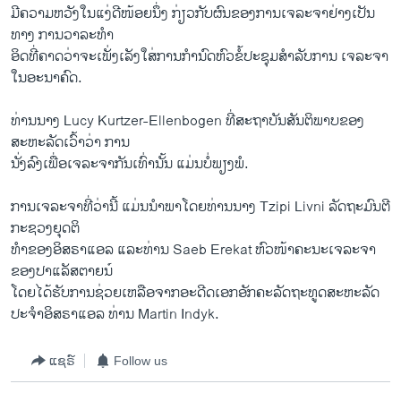
ມີຄວາມຫວັງໃນແງ່ດີໜ້ອຍນຶ່ງ ກ່ຽວກັບຜົນຂອງການເຈລະຈາຢ່າງເປັນ
ທາງ ການວາລະທໍາ
ອິດທີ່ຄາດວ່າຈະເພັ່ງເລັງໃສ່ການກຳນົດ​ຫົວ​ຂໍ້​ປະຊຸມສໍາລັບການ ເຈລະຈາ
ໃນອະນາຄົດ.
ທ່ານນາງ Lucy Kurtzer-Ellenbogen ທີ່ສະຖາບັນສັນຕິພາບຂອງ
ສະຫະລັດເວົ້າວ່າ ການ
ນັ່ງລົງເພື່ອເຈລະຈາກັນເທົ່ານັ້ນ ແມ່ນບໍ່ພຽງພໍ.
ການເຈລະຈາທີ່​ວ່າ​ນີ້​ ແມ່ນນໍາພາໂດຍທ່ານນາງ Tzipi Livni ລັດຖະມົນຕີ
ກະຊວງຍຸດຕິ
ທໍາຂອງອິສຣາ​ແອ​ລ ແລະທ່ານ Saeb Erekat ຫົວໜ້າຄະນະເຈລະຈາ
ຂອງປາແລັສຕາຍ​ນ໌
ໂດຍ​ໄດ້​ຮັບການຊ່ວຍເຫລືອຈາກອະດີດເອກອັກຄະລັດຖະທູດສະຫະລັດ
ປະຈໍາອິສຣາແອ​ລ ທ່ານ Martin Indyk.
ແຊຣ໌
Follow us