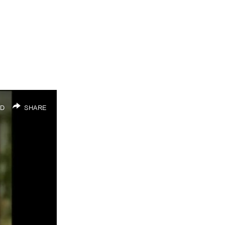
D
SHARE