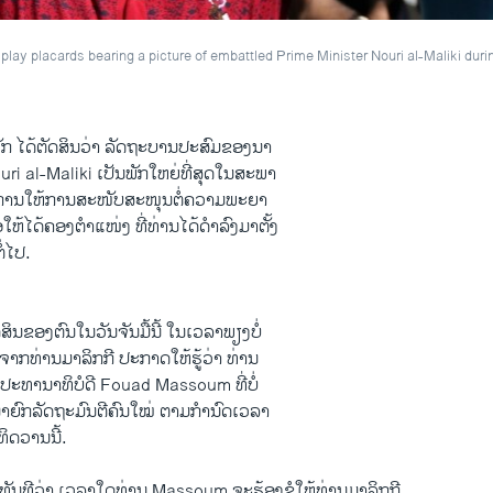
lay placards bearing a picture of embattled Prime Minister Nouri al-Maliki dur
ຣັກ ​ໄດ້​ຕັດສິນ​ວ່າ ລັດຖະບານ​ປະສົມ​ຂອງ​ນາ
i al-Maliki ​ເປັນ​ພັກ​ໃຫຍ່​ທີ່​ສຸດ​ໃນສະພາ
ນ​ການ​ໃຫ້ການ​ສະໜັບສະໜຸນ​ຕໍ່​ຄວາມ​ພະຍາ
ຫ້​ໄດ້ຄອງ​ຕຳ​ແໜ່ງ​ ທີ່​ທ່ານ​ໄດ້​ດຳລົງ​ມາ​ຕັ້ງ​
ໍ່​ໄປ.
​ຂອງ​ຕົນ​ໃນ​ວັນ​ຈັນ​ມື້​ນີ້ ​ໃນ​ເວລາ​ພຽງ​ບໍ່​
ັງ​ຈາກ​ທ່ານມາ​ລິກກີ ປະກາດ​ໃຫ້​ຮູ້​ວ່າ ທ່ານ​
້ອງ​ປະທານາທິບໍດີ Fouad Massoum ທີ່​ບໍ່
້ງ​ນາຍົກ​ລັດຖະມົນຕີ​ຄົນ​ໃໝ່​ ຕາມກຳນົດ​ເວລາ
ິດ​ວານ​ນີ້.
ງ​ໃນ​ທັນທີວ່າ ​ເວລາ​ໃດ​ທ່ານ Massoum ຈະ​ຮ້ອງ​ຂໍໃຫ້​ທ່ານ​ມາ​ລິກກີ