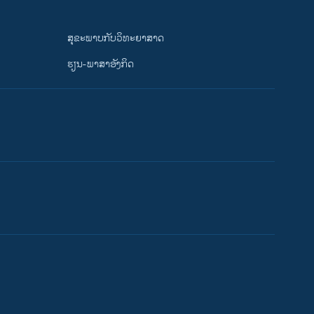
ສຸຂະພາບກັບວິທະຍາສາດ
ຮຽນ-ພາສາອັງກິດ