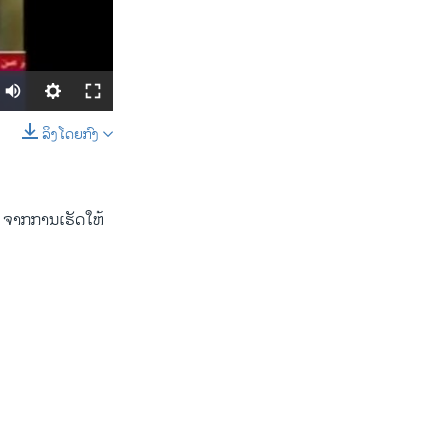
ລິງໂດຍກົງ
SHARE
 ຈາກ​ການ​ເຮັດ​ໃຫ້​
width
px