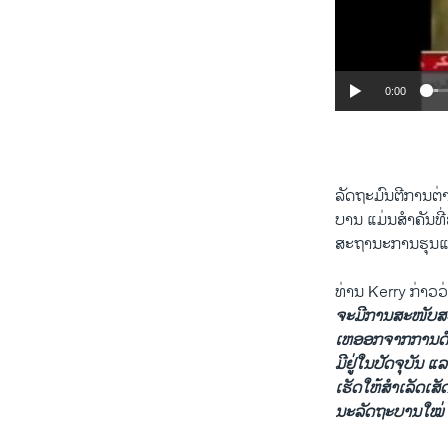
0:00
ລັດຖະມົນຕີ​ການ​ຕ
ບານ ​ແມ່ນ​ສຳຄັນ​ທີ່
ສະຖານະ​ການຮຸນ​ແຮ
ທ່ານ Kerry ກ່າວ​ວ
ຈະ​ມີ​ການ​ສະໜັບສະໜ
​ເຫ​ອອກຈາກ​ການ​ດຳ​
ມີ​ຢູ່ໃນ​ປັດຈຸບັນ ​ແ
ເຮັດ​ໃຫ້​ສຳ​ເລັດເສ
ນະ​ລັດຖະບານ​ໃໝ່ ແ