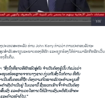
3:31
EMBED
່າງປະ​ເທດ​ສະຫະລັດ ທ່ານ John Kerry ກ່າວ​ວ່າ ການ​ປະກອບ​ລັດຖະ
​ສຸດ​ສຳລັບ​ສະຖຽນ​ລະ​ພາບ​ຂອງ​ອີຣັກ ​ແລະ​ຮຽກຮ້ອງ​ໃຫ້​ທ່ານ​ມາ​ລິກກີ​ຫລີກ​ເວັ້ນ
ງຂຶ້ນຕື່ມ.
່າ
“ສິ່ງນຶ່ງ​ທີ່​ຊາວ​ອີຣັກໝົດ​ສູ່​ຄົນ ​ຈຳ​ເປັນ​ຕ້ອງຮູ້​ນັ້ນ ກໍ​ແມ່ນ​ວ່າ
ຸນ​ໜ້ອຍ​ຫຼາຍ​ຈາກ​ນາໆ​ຊາດ ກ່ຽວ​ກັບ​ສິ່ງ​ໃດ​ກໍ​ຕາມ ທີ່ຫັນ
ເນີນ​ຂັ້ນ​ຕອນ​ທີ່​ຖືກ ຕ້ອງ​ຕາມ​ກົດໝາຍ​ລັດຖະທຳ​ມະນູນ​ທີ່​
ລະກຳລັງດຳ​ເນີນ​ຢູ່ ໃນ​ເວລາ​ນີ້ ຊຶ່ງພວກ​ເຂົາ​ເຈົ້າ​ຈຳ​ເປັນ​ຕ້ອງ​
ັດ​ສິ້ນລົງ ແລະ​ອຳນວຍ​ໂອ​ກາດ​ໃຫ້​ມີ​ການ​ລົງມະຕິ​ຮັບ​ເອົາຄະ
ລະ​ກ້າວໜ້າ​ຕໍ່​ໄປ.”