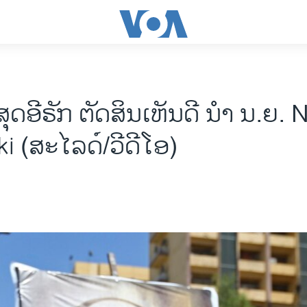
ຸດອີຣັກ ຕັດສິນເຫັນດີ ນຳ ນ.ຍ. 
ki (ສະໄລດ໌/ວີດີໂອ)