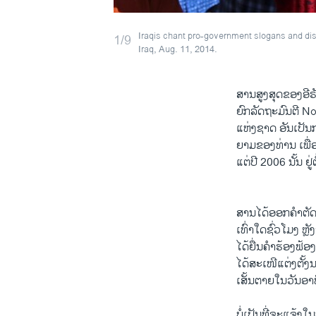
Iraqis chant pro-government slogans and disp
1/9
Iraq, Aug. 11, 2014.
ສານ​ສູງ​ສຸດ​ຂອງ​ອີ
ຍົກລັດຖະມົນຕີ Nour
​ແຫ່ງ​ຊາດ ອັນ​ເປັ
ຍາມຂອງ​ທ່ານ​ ເພື່ອ​ໃ
ແຕ່​ປີ 2006 ນັ້ນ ​ຢູ່​ຕ
ສານ​ໄດ້​ອອກ​ຄຳ​ຕັດສິນ
ເທົ່າ​ໃດ​ຊົ່ວ​ໂມງ ຫຼ
ໄດ້​ຍື່ນ​ຄຳ​ຮ້ອງ​ຟ
​ໄດ້​ສະ​ເໜີ​ແຕ່ງ​ຕັ
​ເສັ້ນ​ຕາຍໃນ​ວັນ​ອາທ
ບໍ່​ເປັນ​ທີ່​ຈະ​ແຈ້