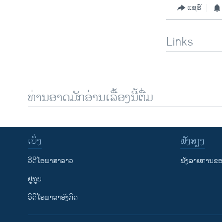
ແຊຣ໌
Links
ທ່ານອາດມັກອ່ານເລື້ອງນີ້ຕື່ມ
ເບິ່ງ
ຟັງສຽງ
ວີດີໂອພາສາລາວ
ຟັງລາຍການຂອງ
ຢູທູບ
ວີດີໂອພາສາອັງກິດ