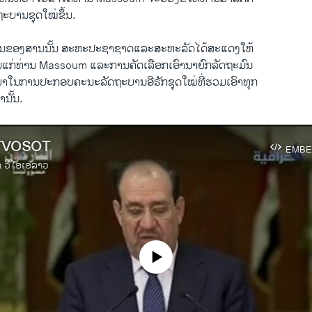
ບານ​ຊຸດ​ໃໝ່​ຂຶ້ນ.
ນ​ຂອງ​ສານ​ນັ້ນ ສະຫະ​ປະຊາ​ຊາດ​ແລະ​ສະຫະລັດ​ໄດ້​ສະ​ແດງ​ໃຫ້
ກ່​ທ່ານ Massoum ​ແລະ​ການຄັດ​ເລືອກ​ເອົາ​ນາຍົກລັດຖະມົນ
ນຳພາ​ໃນ​ການ​ປະກອບຄະນະ​ລັດຖະບານອີຣັກຊຸດ​ໃໝ່​ທີ່​ຮວມ​ເອົາ​ທຸກ​
​ນັ້ນ.
TVOSOT
EMBE
າ ວີໂອເອລາວ
No media source currently available