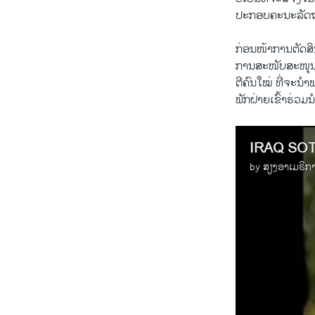
ປະກອບ​ຄະນະ​ລັດຖະ
ກ່ອນ​ໜ້າການ​ຕັດສິ
ການ​ສະໜັບສະໜຸນ​ແ
ຕີຄົນ​ໃໝ່ ທີ່​ຈະ​
ພັກ​ຝ່າຍ​ເຂົ້າ​ຮ່ວມນຳ
IRAQ SO
by
ສຽງອາເມຣິກ