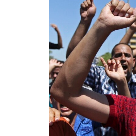
ວິທະຍາສາດ-ເທັກໂນໂລຈີ
ທຸລະກິດ
ພາສາອັງກິດ
ວີດີໂອ
ສຽງ
ລາຍການກະຈາຍສຽງ
ລາຍງານ