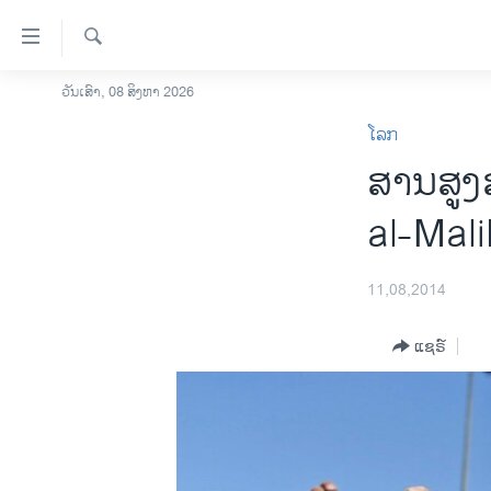
ລິ້ງ
ສຳຫລັບ
ເຂົ້າ
ຄົ້ນຫາ
ວັນເສົາ, 08 ສິງຫາ 2026
ໂຮມເພຈ
ຫາ
ໂລກ
ລາວ
ຂ້າມ
ສານສູງສ
ຂ້າມ
ອາເມຣິກາ
ຂ້າມ
ການເລືອກຕັ້ງ ປະທານາທີບໍດີ ສະຫະລັດ
al-Mali
ໄປ
2024
ຫາ
ຂ່າວ​ຈີນ
ຊອກ
11,08,2014
ຄົ້ນ
ໂລກ
ແຊຣ໌
ເອເຊຍ
ອິດສະຫຼະພາບດ້ານການຂ່າວ
ຊີວິດຊາວລາວ
ຊຸມຊົນຊາວລາວ