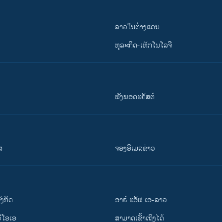
ລາວໃນຕ່າງແດນ
ທຸລະກິດ-ເທັກໂນໂລຈີ
ຟັງພອດແຄັສຕ໌
ສ
ຈອງອີເມລຂ່າວ
ັງ​ກິດ
ອາຣ໌ ແອັຟ ເອ-ລາວ
ວີ​ໂອ​ເອ
ສາມາດເຂົ້າເຖິງໄດ້