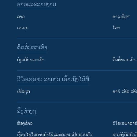
ຂ່າວແລະລາຍງານ
ລາວ
ອາເມຣິກາ
ເອເຊຍ
ໂລກ
ຕິດຕໍ່ພວກເຮົາ
ກ່ຽວກັບພວກເຮົາ
ຕິດຕໍ່ພວກເຮົາ
ວີໂອເອລາວ ສາມາດ ເຂົ້າເຖິງໄດ້ທີ່
ເຟັສບຸກ
ອາຣ໌ ແອັສ ແອັ
​ລິ້ງ​ຕ່າງໆ
ຕິດຕາມພວກເຮົາ ທີ່
​ຫ້ອງ​ຂ່າວ
ວີ​ໂອ​ເອ​ພາ​ສາ​ອ
​ເງື່ອນ​ໄຂ​ໃນ​ການ​ນຳ​ໃຊ້​ແລະຄວາມ​ເປັນ​ສ່​ວນ​ຕົວ
​ຮຽນ​ອັງ​ກິດ​ກັບ​