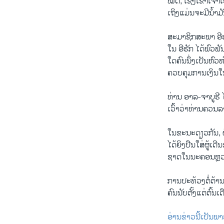
ໝົດ, ເຊິ່ງ​ເຂົາ​ເຈົ້າ
ເຖິງ​ແມ່ນ​ຈະ​ມີ​ນ້ຳ
ສະ​ມາ​ຊິກ​ສະ​ພາ ອີ​ຣັ
ໃນ ອີ​ຣັກ ໄດ້​ພົວ​ພັນ
ໃດ​ຄົນ​ນຶ່ງ​ເປັນ​ຫົວ
ຄວບ​ຄຸມ​ການ​ເງິນ​
ທ່ານ ອາ​ລ-ຈາ​ບູ​ຣີ 
ເວົ້າ​ວ່າ​ທ່ານ​ຄວນ​ລ
ໃນ​ຂະ​ນະ​ດຽວ​ກັນ, ຜູ
ໄດ້​ຍິງ​ປືນ​ໃສ່​ຜູ້​ເ
ຊາດ​ໃນ​ນະ​ຄອນຫຼວງ
ການ​ປະ​ທ້ວງ​ຕໍ່​ຕ້
ຄົນ​ນັບ​ຕັ້ງ​ແຕ່​ຕົ້ນ​ເ
ອ່ານ​ຂ່າວນີ້​ເປັນ​ພາ