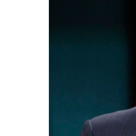
ວິທະຍາສາດ-ເທັກໂນໂລຈີ
ທຸລະກິດ
ພາສາອັງກິດ
ວີດີໂອ
ສຽງ
ລາຍການກະຈາຍສຽງ
ລາຍງານ