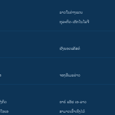
ລາວໃນຕ່າງແດນ
ທຸລະກິດ-ເທັກໂນໂລຈີ
ຟັງພອດແຄັສຕ໌
ສ
ຈອງອີເມລຂ່າວ
ັງ​ກິດ
ອາຣ໌ ແອັຟ ເອ-ລາວ
ວີ​ໂອ​ເອ
ສາມາດເຂົ້າເຖິງໄດ້