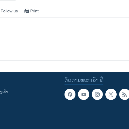
Follow us
Print
ຕິດຕາມພວກເຮົາ ທີ່
ເຮົາ