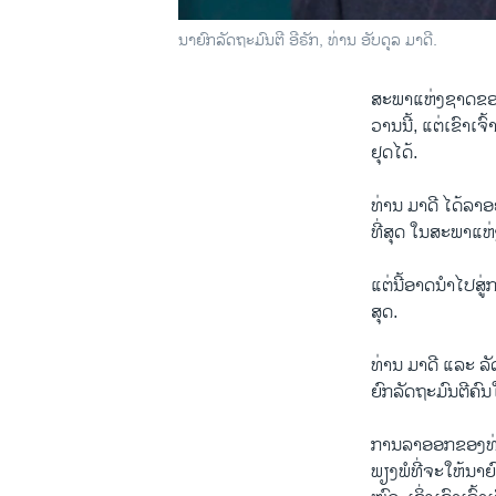
ນາ​ຍົກ​ລັດ​ຖະ​ມົນ​ຕີ ອີ​ຣັກ, ທ່ານ ອັບ​ດຸ​ລ ມາ​ດີ.
ສະ​ພາ​ແຫ່ງ​ຊາດ​ຂອງ 
ວານນີ້, ແຕ່​ເຂົາ​ເຈົ້
ຢຸດ​ໄດ້.
ທ່ານ ມາ​ດີ ໄດ້​ລາ​ອອກ
ທີ່​ສຸດ ​ໃນ​ສະ​ພາ​ແຫ່
ແຕ່ນີ້​ອາດ​ນຳ​ໄປ​ສູ່​
ສຸດ.
ທ່ານ ມາ​ດີ ແລະ ລັດ​ຖ
ຍົກ​ລັດ​ຖະ​ມົນ​ຕີ​ຄົນ
ການ​ລາ​ອອກ​ຂອງ​ທ່ານ ມາ
ພຽງ​ພໍ​ທີ່​ຈະ​ໃຫ້​ນາ