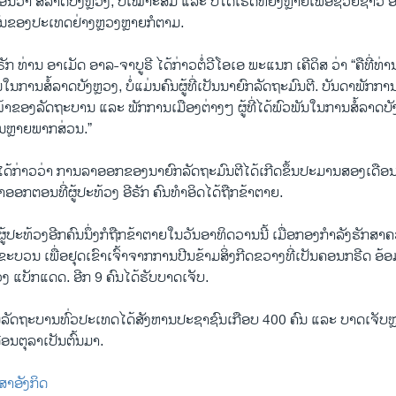
​ເອີ້ນ​ວ່າ ສໍ້​ລາດ​ບັງຫຼວງ, ບໍ່​ເໝາະ​ສົມ ແລະ ບໍ່​ໄດ້​ເຮັດ​ຫຍັງຫຼາຍ​ເພື່ອ​ຊ່ວຍ​ຊາວ ອີ
​ມັນ​ຂອງ​ປະ​ເທດ​ຢ່າງຫຼວງຫຼາຍ​ກໍ​ຕາມ.
ກ ທ່ານ ອາ​ເມັດ ອາ​ລ-ຈາ​ບູ​ຣີ ໄດ້​ກ່າວ​ຕໍ່​ວີ​ໂອ​ເອ ພະ​ແນກ ເຄີ​ດິ​ສ ວ່າ “ຄື​ທີ່​ທ່ານ
​ໃນ​ການ​ສໍ້​ລາດ​ບັງຫຼວງ, ບໍ່​ແມ່ນ​ຄົນ​ຜູ້​ທີ່​ເປັນ​ນາ​ຍົກ​ລັດ​ຖະ​ມົນ​ຕີ. ບັນ​ດາ​ພັກ​ກາ
​ໜ້າ​ຂອງ​ລັດ​ຖະ​ບານ ແລະ ພັກ​ການ​ເມືອງ​ຕ່າງໆ ​ຜູ້​ທີ່​ໄດ້​ພົວ​ພັນ​ໃນ​ການ​ສໍ້​ລາດ​ບ
ໃນຫຼາຍ​ພາກ​ສ່ວນ.”
ໄດ້​ກ່າວ​ວ່າ ການ​ລາ​ອອກ​ຂອງ​ນາ​ຍົກ​ລັດ​ຖະ​ມົນ​ຕີ​ໄດ້​ເກີດ​ຂຶ້ນ​ປະ​ມານ​ສອງ​ເດືອນ​
າ​ອອກ​ຕອນ​ທີ່​ຜູ້​ປະ​ທ້ວງ ອີ​ຣັກ ຄົນ​ທຳ​ອິດ​ໄດ້​ຖືກ​ຂ້າ​ຕາຍ.
້​ປະ​ທ້ວງ​ອີກ​ຄົນ​ນຶ່ງ​ກໍ​ຖືກ​ຂ້າ​ຕາຍ​ໃນ​ວັນ​ອາ​ທິດ​ວານນີ້ ເມື່ອກອງ​ກຳ​ລັງ​ຮັກ​ສ
ດີນ​ຂະ​ບວນ ເພື່ອ​ຢຸດ​ເຂົາ​ເຈົ້າ​ຈາກ​ການ​ປີນ​ຂ້າມ​ສິ່ງ​ກີດ​ຂວາງ​ທີ່​ເປັນ​ຄອນ​ກ​ຣີດ ອ້ອ
 ແບັກ​ແດດ. ອີກ 9 ຄົນ​ໄດ້​ຮັບ​ບາດ​ເຈັບ.
ານ​ລັດ​ຖະ​ບານ​ທົ່ວ​ປະ​ເທດ​ໄດ້​ສັງ​ຫານ​ປະ​ຊາ​ຊົນ​ເກືອບ 400 ຄົນ ແລະ ບາດ​ເຈັ
ດືອນ​ຕຸ​ລາ​ເປັນ​ຕົ້ນ​ມາ.
​ສາ​ອັງ​ກິດ