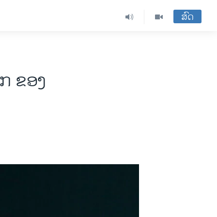
ສົດ
ອກ ຂອງ​