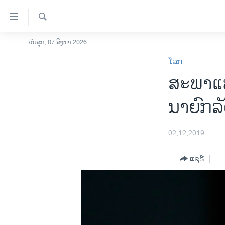
ລິ້ງ
ສຳຫລັບ
ເຂົ້າ
ຄົ້ນຫາ
ວັນສຸກ, 07 ສິງຫາ 2026
ໂຮມເພຈ
ຫາ
ໂລກ
ລາວ
ຂ້າມ
ສະ​ພາ​ແ
ຂ້າມ
ອາເມຣິກາ
ຂ້າມ
ການເລືອກຕັ້ງ ປະທານາທີບໍດີ ສະຫະລັດ
ນາ​ຍົກ​ລັ
ໄປ
2024
ຫາ
ຂ່າວ​ຈີນ
ຊອກ
02,12,2019
ຄົ້ນ
ໂລກ
ແຊຣ໌
ເອເຊຍ
ອິດສະຫຼະພາບດ້ານການຂ່າວ
ຊີວິດຊາວລາວ
ຊຸມຊົນຊາວລາວ