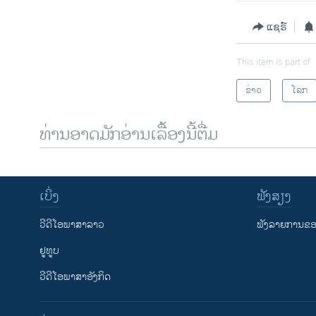
ແຊຣ໌
This item is part of
ຂ່າວ
ໂລກ
ທ່ານອາດມັກອ່ານເລື້ອງນີ້ຕື່ມ
ເບິ່ງ
ຟັງສຽງ
ວີດີໂອພາສາລາວ
ຟັງລາຍການຂອງ
ຢູທູບ
ວີດີໂອພາສາອັງກິດ