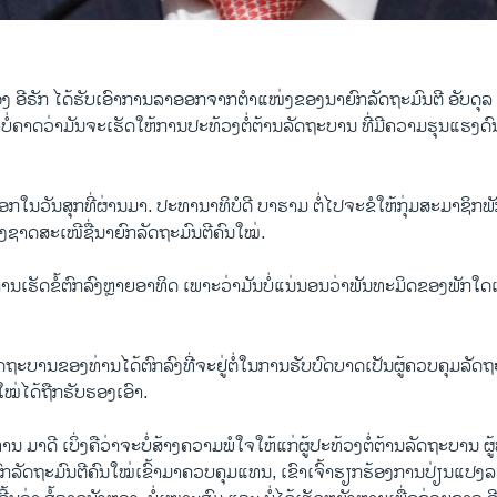
ອີ​ຣັກ ໄດ້​ຮັ​ບ​ເອົາ​ການ​ລາ​ອອກ​ຈາກ​ຕຳ​ແໜ່ງ​ຂອງ​ນາ​ຍົກ​ລັດ​ຖະ​ມົນ​ຕີ ອັ​ບ​ດຸ​ລ 
າ​ບໍ່​ຄາດ​ວ່າ​ມັນ​ຈະ​ເຮັດ​ໃຫ້​ການ​ປະ​ທ້ວງ​ຕໍ່​ຕ້ານ​ລັດ​ຖະ​ບານ ​ທີ່​ມີ​ຄວາມ​ຮຸນ​ແຮງ​
​ໃນ​ວັນ​ສຸກ​ທີ່​ຜ່ານ​ມາ. ປະ​ທາ​ນາ​ທິ​ບໍ​ດີ ບາ​ຮາມ ຕໍ່​ໄປ​ຈະ​ຂໍ​ໃຫ້​ກຸ່ມ​ສະ​ມາ​ຊິກ​ພັ
ງ​ຊາດ​ສະ​ເໜີ​ຊື່​ນາ​ຍົກ​ລັດ​ຖະ​ມົນ​ຕີ​ຄົນ​ໃໝ່.
ການ​ເຮັດ​ຂໍ້​ຕົກ​ລົງຫຼາຍ​ອາ​ທິດ ເພາະ​ວ່າ​ມັນ​ບໍ່​ແນ່ນອນວ່າ​ພັນ​ທະ​ມິດ​ຂອງ​ພັກ​ໃດ​ແມ່ນ
ະ​ບານ​ຂອງ​ທ່ານ​ໄດ້​ຕົກ​ລົງ​ທີ່​ຈະ​ຢູ່​ຕໍ່​ໃນ​ການ​ຮັບ​ບົດ​ບາດ​ເປັນ​ຜູ້​ຄວບ​ຄຸມ​ລັດ​
​ໃໝ່​ໄດ້​ຖືກ​ຮັບ​ຮອງ​ເອົາ.
​ດີ ເບິ່ງ​ຄື​ວ່າ​ຈະ​ບໍ່​ສ້າງ​ຄວາມ​ພໍ​ໃຈ​ໃຫ້​ແກ່​ຜູ້​ປະ​ທ້ວງ​ຕໍ່​ຕ້ານ​ລັດ​ຖະ​ບານ ຜູ້​ທີ່​ໄ
​ຍົກ​ລັດ​ຖະ​ມົນ​ຕີ​ຄົນ​ໃໝ່​ເຂົ້າ​ມາ​ຄວບ​ຄຸມ​ແທນ, ເຂົາ​ເຈົ້າ​ຮຽກ​ຮ້ອງ​ການ​ປ່ຽນ​ແປງ​