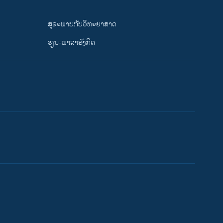
ສຸຂະພາບກັບວິທະຍາສາດ
ຮຽນ-ພາສາອັງກິດ