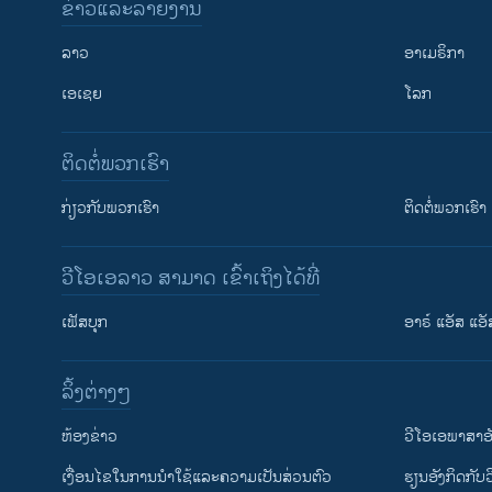
ຂ່າວແລະລາຍງານ
ລາວ
ອາເມຣິກາ
ເອເຊຍ
ໂລກ
ຕິດຕໍ່ພວກເຮົາ
ກ່ຽວກັບພວກເຮົາ
ຕິດຕໍ່ພວກເຮົາ
ວີໂອເອລາວ ສາມາດ ເຂົ້າເຖິງໄດ້ທີ່
ເຟັສບຸກ
ອາຣ໌ ແອັສ ແອັ
​ລິ້ງ​ຕ່າງໆ
ຕິດຕາມພວກເຮົາ ທີ່
​ຫ້ອງ​ຂ່າວ
ວີ​ໂອ​ເອ​ພາ​ສາ​ອ
​ເງື່ອນ​ໄຂ​ໃນ​ການ​ນຳ​ໃຊ້​ແລະຄວາມ​ເປັນ​ສ່​ວນ​ຕົວ
​ຮຽນ​ອັງ​ກິດ​ກັບ​