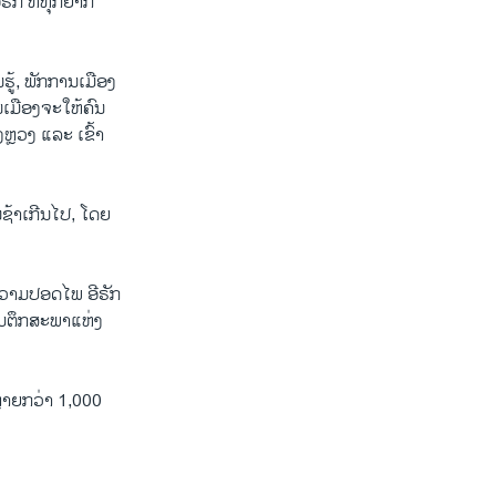
​ຣັກ ທີ່​ທຸກ​ຍາກ
​ຮູ້, ພັກ​ການ​ເມືອງ​
ນ​ເມືອງ​ຈະ​ໃຫ້​ຄົນ​
ັງຫຼວງ ແລະ ເຂົ້າ​
ຊ້າ​ເກີ​ນ​ໄປ, ໂດຍ​
າ​ຄວາມ​ປອດ​ໄພ ອີ​ຣັກ
​ມ​ຕຶກ​ສະ​ພາ​ແຫ່ງ​
ບຫຼາຍກວ່າ 1,000