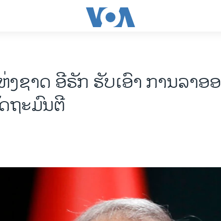
ຫ່ງ​ຊາດ ອີ​ຣັກ ຮັບ​ເອົາ ການ​ລາ​ອ
ດ​ຖະ​ມົນ​ຕີ