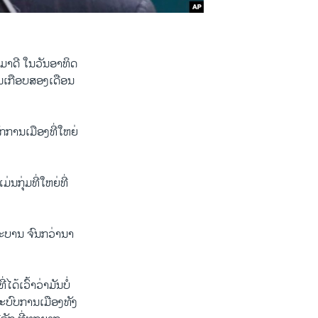
ມາ​ດີ ໃນ​ວັນ​ອາ​ທິດ​
ດົນ​ເກືອບ​ສອງ​ເດືອນ​
ກ​ການ​ເມືອງ​ທີ່​ໃຫຍ່​
​ກຸ່ມ​ທີ່​ໃຫຍ່​ທີ່​
ຖະ​ບານ ຈົນ​ກວ່າ​ນາ​
ດ້​ເວົ້າ​ວ່າມັນ​ບໍ່​
ລະ​ບົບ​ການ​ເມືອງ​ທັງ​