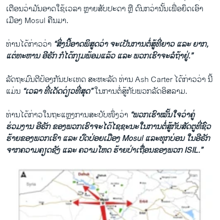
ເຕືອນວ່າມັນອາດໃຊ້ເວລາ ຫຼາຍສັບປະດາ ຫຼື ດົນກວ່ານັ້ນເພື່ອຍຶດເອົາ
ເມືອງ Mosul ຄືນມາ.
ທ່ານໄດ້ກ່າວວ່າ
“ສິ່ງນີ້ອາດພິສູດວ່າ ຈະເປັນການຕໍ່ສູ້ທີ່ຍາວ ແລະ ຍາກ,
ແຕ່ທະຫານ ອີຣັກ ກໍໄດ້ກຽມພ້ອມແລ້ວ ແລະ ພວກເຮົາຈະລໍຖ້າຢູ່.”
ລັດຖະມົນຕີປ້ອງກັນປະເທດ ສະຫະລັດ ທ່ານ Ash Carter ໄດ້ກ່າວວ່າ ນີ້
ແມ່ນ
“ເວລາ ທີ່ເດັດດ່ຽວທີ່ສຸດ”
ໃນການຕໍ່ສູ້ກັບພວກລັດອິສລາມ.
ທ່ານໄດ້ກ່າວໃນຖະແຫຼງການສະບັບໜຶ່ງວ່າ
“ພວກເຮົາໝັ້ນໃຈວ່າຄູ່
ຮ່ວມງານ ອີຣັກ ຂອງພວກເຮົາຈະໄດ້ໄຊຊະນະໃນການຕໍ່ສູ້ກັບສັດຕູທີ່ຊ່ົວ
ຮ້າຍຂອງພວກເຮົາ ແລະ ປົດປ່ອຍເມືອງ Mosul ແລະທຸກບ່ອນ ໃນອີຣັກ
ຈາກຄວາມຄຽດຊັງ ແລະ ຄວາມໂຫດ ຮ້າຍປ່າເຖື່ອນຂອງພວກ ISIL.”