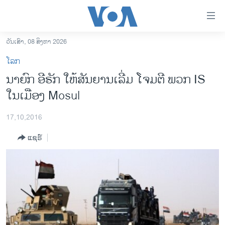
ລິ້ງ
ສຳຫລັບ
ເຂົ້າ
ວັນເສົາ, 08 ສິງຫາ 2026
ຫາ
ໂຮມເພຈ
ໂລກ
ຂ້າມ
ລາວ
ນາຍົກ ອີຣັກ ໃຫ້ສັນຍານເລີ່ມ ໂຈມຕີ ພວກ IS
ຂ້າມ
ອາເມຣິກາ
ໃນເມືອງ Mosul
ຂ້າມ
ໄປ
ການເລືອກຕັ້ງ ປະທານາທີບໍດີ ສະຫະລັດ 2024
ຫາ
17,10,2016
ຂ່າວ​ຈີນ
ຊອກ
ແຊຣ໌
ຄົ້ນ
ໂລກ
ເອເຊຍ
ອິດສະຫຼະພາບດ້ານການຂ່າວ
ຊີວິດຊາວລາວ
ຊຸມຊົນຊາວລາວ