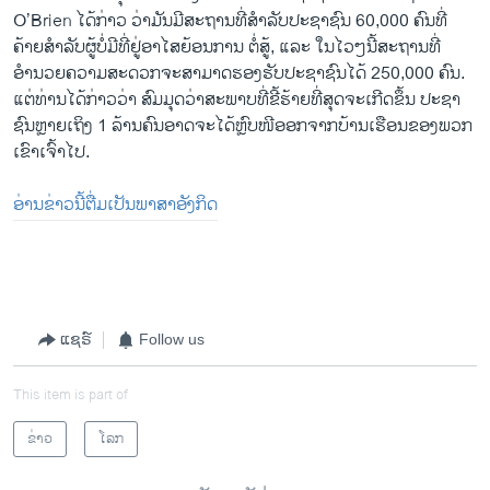
O’Brien ໄດ້ກ່າວ ວ່າມັນມີສະຖານທີ່ສຳລັບປະຊາຊົນ 60,000 ຄົນທີ່
ຄ້າຍສຳລັບຜູ້ບໍ່ມີທີ່ຢູ່ອາໄສຍ້ອນການ ຕໍ່ສູ້, ແລະ ໃນໄວໆນີ້ສະຖານທີ່
ອຳນວຍຄວາມສະດວກຈະສາມາດຮອງຮັບປະຊາຊົນໄດ້ 250,000 ຄົນ.
ແຕ່ທ່ານໄດ້ກ່າວວ່າ ສົມມຸດວ່າສະພາບທີ່ຂີ້ຮ້າຍທີ່ສຸດຈະເກີດຂຶ້ນ ປະຊາ
ຊົນຫຼາຍເຖິງ 1 ລ້ານຄົນອາດຈະໄດ້ຫຼົບໜີອອກຈາກບ້ານເຮືອນຂອງພວກ
ເຂົາເຈົ້າໄປ.
ອ່ານຂ່າວນີ້ຕື່ມເປັນພາສາອັງກິດ
ແຊຣ໌
Follow us
This item is part of
ຂ່າວ
ໂລກ