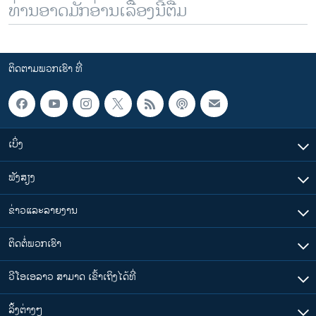
ທ່ານອາດມັກອ່ານເລື້ອງນີ້ຕື່ມ
ຕິດຕາມພວກເຮົາ ທີ່
ເບິ່ງ
ຟັງສຽງ
ຂ່າວແລະລາຍງານ
ຕິດຕໍ່ພວກເຮົາ
ວີໂອເອລາວ ສາມາດ ເຂົ້າເຖິງໄດ້ທີ່
​ລິ້ງ​ຕ່າງໆ