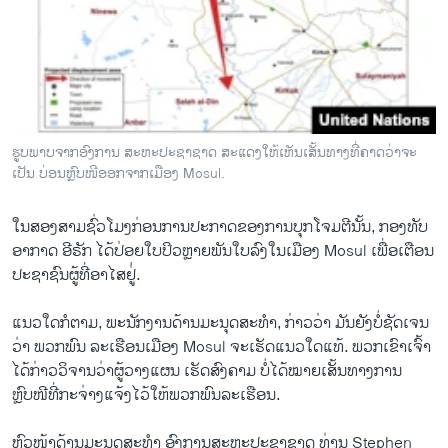
ຮູບພາບຈາກອົງການ ສະຫະປະຊາຊາດ ສະແດງໃຫ້ເຫັນເສັ້ນທາງທີ່ຄາດວ່າຈະ
ເປັນ ບ່ອນຫຼົບໜີອອກຈາກເມືອງ Mosul.
ໃນສອງສາມຊົ່ວໂມງກ່ອນການປະກາດຂອງການບຸກໂຈມຕີນັ້ນ, ກອງທັບ
ອາກາດ ອີຣັກ ໄດ້ປ່ອຍໃບປິວຫຼາຍພັນໃບລົງໃນເມືອງ Mosul ເພື່ອເຕືອນ
ປະຊາຊົນຜູ້ທີ່ອາໄສຢູ່່.
ແນວໃດກໍຕາມ, ພະນັກງານດ້ານມະນຸດສະທຳ, ກ່າວວ່າ ມັນຍັງບໍ່ຊັດເຈນ
ວ່າ ພວກພົນ ລະເຮືອນເມືອງ Mosul ຈະເຮັດແນວໃດແທ້. ພວກເຂົາເຈົ້າ
ໄດ້ກ່າວວິຈານວ່າຜູ້ວາງແຜນ ເຮັດສົງຄາມ ບໍ່ໄດ້ໝາຍເສັ້ນທາງການ
ຫຼົບໜີທີ່ກະຈ່າງແຈ້ງໄວ້ໃຫ້ພວກພົນລະເຮືອນ.
ຫົວໜ້າດ້ານມະນຸດສະທຳ ອົງການສະຫະປະຊາຊາດ ທ່ານ Stephen