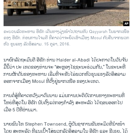
ວິທະຍາສາດ-ເທັກໂນໂລຈີ
ທຸລະກິດ
ພາສາອັງກິດ
ຂະບວນລົດທະຫານ ອີຣັກ ເດີນທາງມຸ່ງໜ້າໄປຖານທັບ Qayyarah ໃນພາກເໜືອ
ວີດີໂອ
ຂອງ ອີຣັກ. ກ່ອນການໂຈມຕີ ທີ່ຄາດວ່າຈະຍຶດເອົາເມືອງ Mosul ກັບຄືນຈາກພວກ
ຫົວ ຮຸນແຮງ ລັດອິສລາມ. 15 ຕຸລາ, 2016.
ສຽງ
ນາຍົກລັດຖະມົນຕີ ອີຣັກ ທ່ານ Haider al-Abadi ໄດ້ປະກາດໃນວັນຈັນ
ລາຍການກະຈາຍສຽງ
ຕິດຕາມພວກເຮົາ ທີ່
ມື້ນີ້ວ່າ ປະ ເທດຂອງທ່ານຈະ “ສະຫຼອງໄຊຊະນະຮ່ວມກັນ,” ໃນຂະນະທີ່
ລາຍງານ
ການຜັກດັນຂອງທະຫານ ເລີ່ມທີ່ຈະຂັບໄລ່ພວກຫົວຮຸນແຮງລັດອິສລາມ
ອອກຈາກເມືອງ Mosul ທີ່ຕັ້ງຢູ່ພາກເໜືອ ຂອງປະເທດ.
ພາສາຕ່າງໆ
ການຕໍ່ສູ້ທີ່ຄາດຫວັງມາດົນນານ ແມ່ນການປະຕິບັດການທາງທະຫານທີ່
ໃຫຍ່ທີ່ສຸດໃນ ອີຣັກ ນັບຕັ້ງແຕ່ກອງກຳລັງ ສະຫະລັດ ໄດ້ຖອນອອກໄປ
ເມື່ອ 5 ປີທີ່ຜ່ານມາ.
ນາຍພົນໂທ Stephen Townsend, ຜູ້ບັນຊາການພັນທະມິດທີ່ນຳໜ້າ
ໂດຍ ສະຫະລັດ ທີ່ແນເປົ້າໃສ່ພວກລັດອິສລາມໃນ ອີຣັກ ແລະ ຊີເຣຍ, ໄດ້